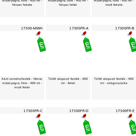
műanyagra, fára - 400 ml -
műanyagra, fára - 400 ml -
műanyagra, fára - 400 ml -
fényes fekete
fényes fehér
matt fekete
17300-MWH
17300FR-A
17300FR-B
Akril zománcfesték - fémre,
Töltő alapozó festék - 400
Töltő alapozó festék - 400
műanyagra, fára - 400 ml -
ml - fehér
ml - világosszürke
matt fehér
17300FR-C
17300FR-D
17300FR-E