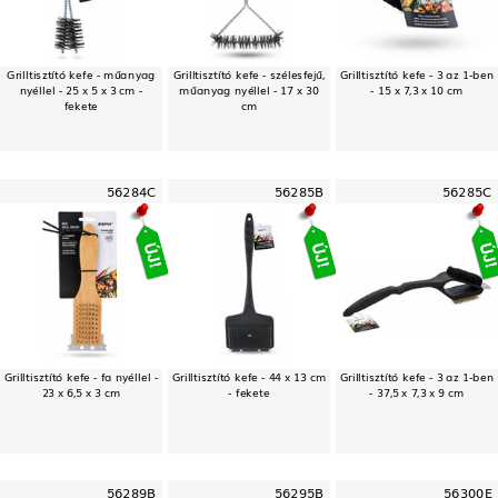
Grilltisztító kefe - műanyag
Grilltisztító kefe - szélesfejű,
Grilltisztító kefe - 3 az 1-ben
nyéllel - 25 x 5 x 3 cm -
műanyag nyéllel - 17 x 30
- 15 x 7,3 x 10 cm
fekete
cm
56284C
56285B
56285C
Grilltisztító kefe - fa nyéllel -
Grilltisztító kefe - 44 x 13 cm
Grilltisztító kefe - 3 az 1-ben
23 x 6,5 x 3 cm
- fekete
- 37,5 x 7,3 x 9 cm
56289B
56295B
56300E