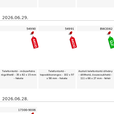
2026.06.29.
54990
54991
BW2062
Telefontartó - műszerfalra
Telefontartó -
Asztali telefontartó állvány
rögzíthető - 35 x 82 x 15 mm
tapadókorongos - 102 x 97
- állítható, összecsukható -
- fekete
x 98 mm - fekete
111 x 66 x 27 mm - fehér
2026.06.28.
17300-9006