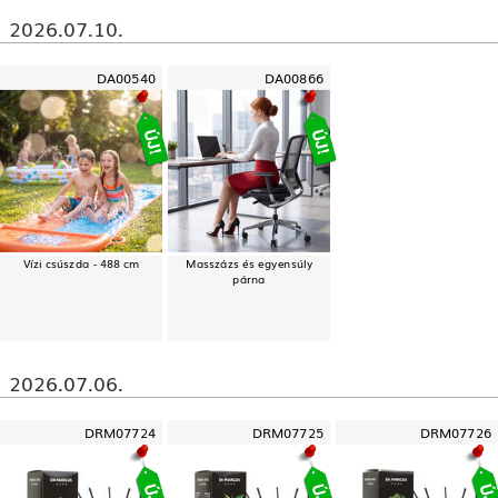
2026.07.10.
DA00540
DA00866
Vízi csúszda - 488 cm
Masszázs és egyensúly
párna
2026.07.06.
DRM07724
DRM07725
DRM07726