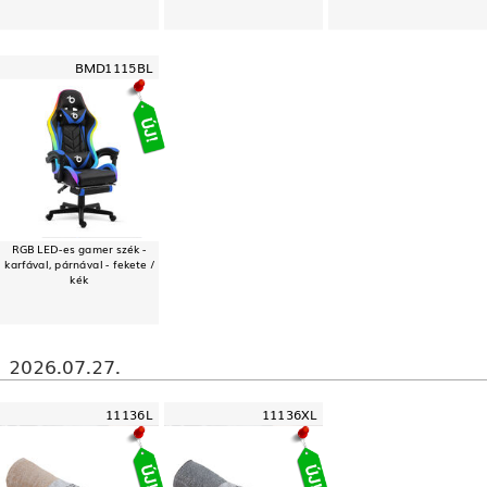
BMD1115BL
RGB LED-es gamer szék -
karfával, párnával - fekete /
kék
2026.07.27.
11136L
11136XL