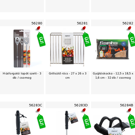
56280
56281
56282
Húsforgató lapát szett - 3
Grillsütő rács - 27 x 26 x 3
Gyújtóskocka - 12,5 x 18,5 x
db / csomag
cm
1,6 cm - 32 db / csomag
56283C
56283D
56284B