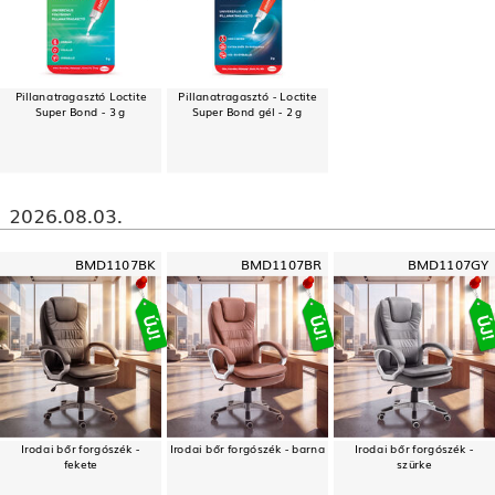
Pillanatragasztó Loctite
Pillanatragasztó - Loctite
Super Bond - 3 g
Super Bond gél - 2 g
2026.08.03.
BMD1107BK
BMD1107BR
BMD1107GY
Irodai bőr forgószék -
Irodai bőr forgószék - barna
Irodai bőr forgószék -
fekete
szürke