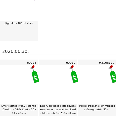
Jégakku - 400 ml - kék
2026.06.30.
60058
60059
H3108117
Emelt etetőállvány kerámia
Emelt, állítható etetőállvány
Pattex Palmatex Univerzális
tálakkal - fehér tálak - 30 x
rozsdamentes acél tálakkal
erősragasztó - 50 ml
14 x 7,5 cm
- fekete - 47,5 x 29,5 x 41 cm