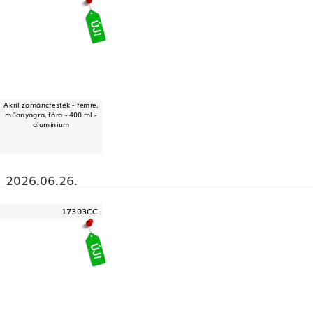
Akril zománcfesték - fémre,
műanyagra, fára - 400 ml -
alumínium
2026.06.26.
17303CC