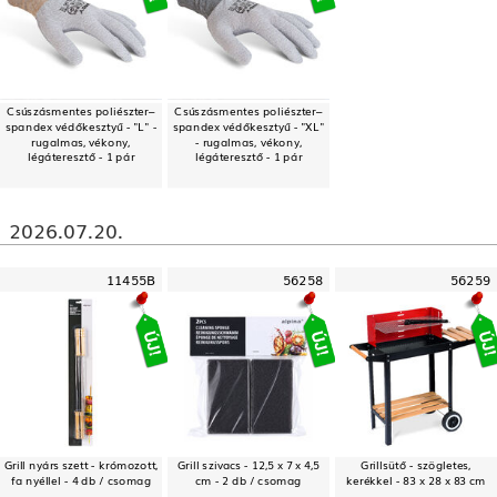
Csúszásmentes poliészter–
Csúszásmentes poliészter–
spandex védőkesztyű - "L" -
spandex védőkesztyű - "XL"
rugalmas, vékony,
- rugalmas, vékony,
légáteresztő - 1 pár
légáteresztő - 1 pár
2026.07.20.
11455B
56258
56259
Grill nyárs szett - krómozott,
Grill szivacs - 12,5 x 7 x 4,5
Grillsütő - szögletes,
fa nyéllel - 4 db / csomag
cm - 2 db / csomag
kerékkel - 83 x 28 x 83 cm