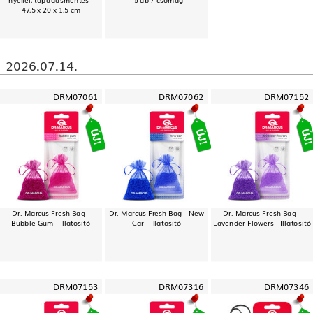
47,5 x 20 x 1,5 cm
2026.07.14.
DRM07061
DRM07062
DRM07152
Dr. Marcus Fresh Bag -
Dr. Marcus Fresh Bag - New
Dr. Marcus Fresh Bag -
Bubble Gum - Illatosító
Car - Illatosító
Lavender Flowers - Illatosító
DRM07153
DRM07316
DRM07346