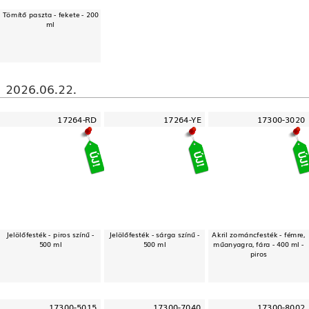
Tömítő paszta - fekete - 200
ml
2026.06.22.
17264-RD
17264-YE
17300-3020
Jelölőfesték - piros színű -
Jelölőfesték - sárga színű -
Akril zománcfesték - fémre,
500 ml
500 ml
műanyagra, fára - 400 ml -
piros
17300-5015
17300-7040
17300-8002