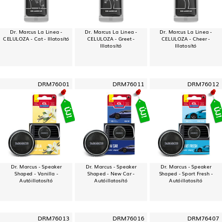
Dr. Marcus La Linea -
Dr. Marcus La Linea -
Dr. Marcus La Linea -
CELULOZA - Cat - Illatosító
CELULOZA - Greet -
CELULOZA - Cheer -
Illatosító
Illatosító
DRM76001
DRM76011
DRM76012
Dr. Marcus - Speaker
Dr. Marcus - Speaker
Dr. Marcus - Speaker
Shaped - Vanilla -
Shaped - New Car -
Shaped - Sport Fresh -
Autóillatosító
Autóillatosító
Autóillatosító
DRM76013
DRM76016
DRM76407