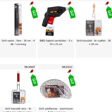
Grill nyárs - fém - 24 cm - 4
BBQ fújtató ventilátor - 5 x
Grill hússütő - fa nyéllel - 20
db / csomag
19 x 21 cm
x 20 cm
56300F
56301C
Grill hússütő rács - fa
Grill sütőlemez - alumínium
nyéllel, tapadásmentes -
- 5 db / csomag