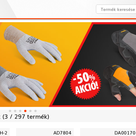
 (
3 /
297 termék)
H-2
AD7804
DA00170