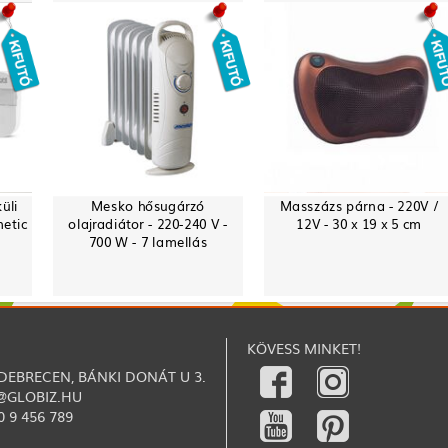
üli
Mesko hősugárzó
Masszázs párna - 220V /
netic
olajradiátor - 220-240 V -
12V - 30 x 19 x 5 cm
700 W - 7 lamellás
KÖVESS MINKET!
 DEBRECEN, BÁNKI DONÁT U 3.
@GLOBIZ.HU
0 9 456 789