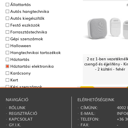
Állattartás
Autós hangtechnika
Autós kiegészítők
Festő eszközök
Forrasztás­technika
Gépi szerszámok
Halloween
Hangtechnikai tartozékok
2 az 1-ben vezetéknélk
Háztartás
csengő és éjjelifény - Ki
Háztartási elektronika
- 2 kültéri - fehér
Karácsony
Kert
Kézi szerszámok
Mérőműszerek
NAVIGÁCIÓ
ELÉRHETŐSÉGEINK
Mobil, tablet kiegészítők
Nyár
·
RÓLUNK
· CÍMÜNK:
4002
·
REGISZTRÁCIÓ
· E-MAIL:
INFO
Otthon világítástechnika
·
KAPCSOLAT
· TELEFON:
+36 3
Ruházat
·
GY.I.K.
· FAX:
-
Szépségápolás