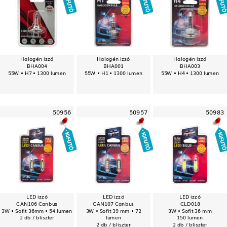
Halogén izzó
Halogén izzó
Halogén izzó
BHA004
BHA001
BHA003
55W • H7 • 1300 lumen
55W • H1 • 1300 lumen
55W • H4 • 1300 lumen
50956
50957
50983
LED izzó
LED izzó
LED izzó
CAN106 Canbus
CAN107 Canbus
CLD018
3W • Sofit 36mm • 54 lumen
3W • Sofit 39 mm • 72
3W • Sofit 36 mm
2 db / bliszter
lumen
150 lumen
2 db / bliszter
2 db / bliszter