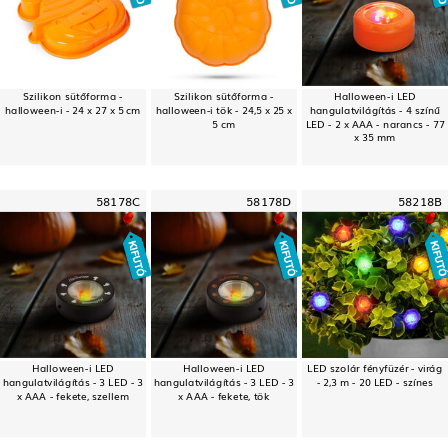
Szilikon sütőforma -
Szilikon sütőforma -
Halloween-i LED
halloween-i - 24 x 27 x 5 cm
halloween-i tök - 24,5 x 25 x
hangulatvilágítás - 4 színű
5 cm
LED - 2 x AAA - narancs - 77
x 35 mm
58178C
58178D
58218B
Halloween-i LED
Halloween-i LED
LED szolár fényfüzér - virág
hangulatvilágítás - 3 LED - 3
hangulatvilágítás - 3 LED - 3
- 2,3 m - 20 LED - színes
x AAA - fekete, szellem
x AAA - fekete, tök