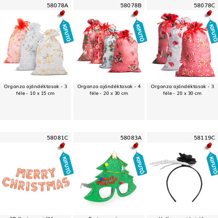
58078A
58078B
58078C
Organza ajándéktasak - 3
Organza ajándéktasak - 4
Organza ajándéktasak - 3
féle - 10 x 15 cm
féle - 20 x 30 cm
féle - 20 x 30 cm
58081C
58083A
58119C
3D Karácsonyi "Merry
Party szemüveg -
Halloween-i hajráf -