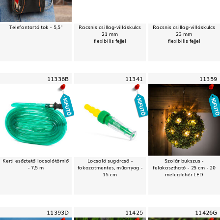
Telefontartó tok - 5,5"
Racsnis csillag-villáskulcs
Racsnis csillag-villáskulcs
21 mm
23 mm
flexibilis fejjel
flexibilis fejjel
11336B
11341
11359
Kerti esőztető locsolótömlő
Locsoló sugárcső -
Szolár bukszus -
- 7,5 m
fokozatmentes, műanyag -
felakasztható - 25 cm - 20
15 cm
melegfehér LED
11393D
11425
11426G