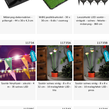
Műanyag dekorsablon -
Műfű padlóburkolat - 30 x
Leszúrható LED szolár -
pillangó - 44 x 30 x 4,3 cm
30 cm - 6 db / csomag
virágok - színes - fekete -
műanyag - 360 cm
11734
11735A
11735B
Szolár fényfüzér - zászló - 4
Szolár színes virág - 8 x 8 x
Szolár színes virág - 8 x 8 x
m - 35 színes LED
32 cm - 10 melegfehér LED -
32 cm - 10 melegfehér LED -
lila
piros
11735C
11743
11744