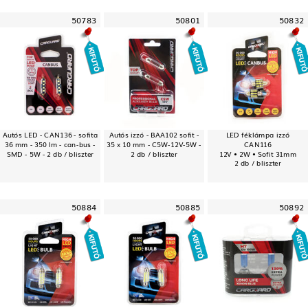
50783
50801
50832
Autós LED - CAN136 - sofita
Autós izzó - BAA102 sofit -
LED féklámpa izzó
36 mm - 350 lm - can-bus -
35 x 10 mm - C5W-12V-5W -
CAN116
SMD - 5W - 2 db / bliszter
2 db / bliszter
12V • 2W • Sofit 31mm
2 db / bliszter
50884
50885
50892