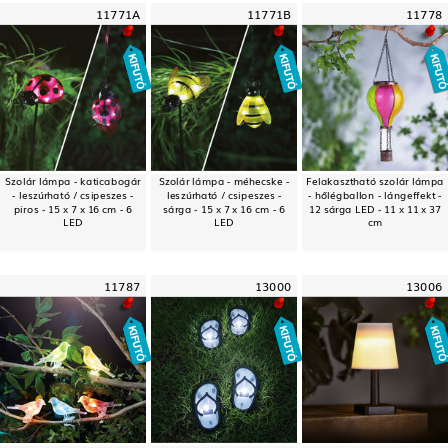
11771A
11771B
11778
Szolár lámpa - katicabogár
Szolár lámpa - méhecske -
Felakasztható szolár lámpa
- leszúrható / csipeszes -
leszúrható / csipeszes -
- hőlégballon - lángeffekt -
piros - 15 x 7 x 16 cm - 6
sárga - 15 x 7 x 16 cm - 6
12 sárga LED - 11 x 11 x 37
LED
LED
cm
11787
13000
13006