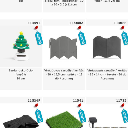
cm
alakú, fém - hidegfehér - 10
fehér - 11 x 2,6 cm
x 10 x 2,5 (+11) cm
11459T
11468M
11468P
Szolár dekoráció
Virágágyás szegély / kerítés
Virágágyás szegély / kerítés
fenyőfa
- 20 x 17,5 cm - szürke - 12
- 15 x 14 cm - fekete - 20 db
10 cm
db / csomag
/ csomag
11534F
11541
11732