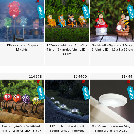
LED-es szolár lámpa -
LED-es szolár állatfigurák -
Szolár állatfigurák - 2 féle -
Mikulás
4 féle - 2 x melegfehér LED -
1 fehér LED - 8,5 x 8 x 15 cm
15 cm
11427B
11440D
11444
Szolár gyümölcsök lábbal -
LED-es leszúrható / fali
Szolár ereszcsatorna fény -
4 féle - 2 fehér LED - 8 x 17
szolár lámpa - négyzet
3 hidegfehér SMD LED -