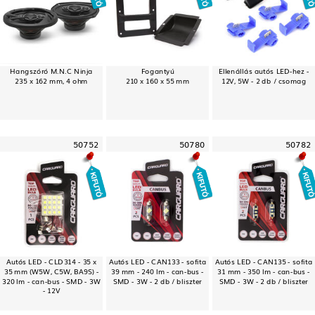
Hangszóró M.N.C Ninja
Fogantyú
Ellenállás autós LED-hez -
235 x 162 mm, 4 ohm
210 x 160 x 55 mm
12V, 5W - 2 db / csomag
50752
50780
50782
Autós LED - CLD314 - 35 x
Autós LED - CAN133 - sofita
Autós LED - CAN135 - sofita
35 mm (W5W, C5W, BA9S) -
39 mm - 240 lm - can-bus -
31 mm - 350 lm - can-bus -
320 lm - can-bus - SMD - 3W
SMD - 3W - 2 db / bliszter
SMD - 3W - 2 db / bliszter
- 12V