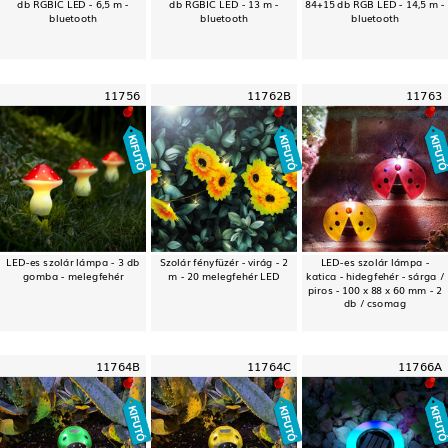
db RGBIC LED - 6,5 m -
db RGBIC LED - 13 m -
84+15 db RGB LED - 14,5 m -
bluetooth
bluetooth
bluetooth
11756
11762B
11763
LED-es szolár lámpa - 3 db
Szolár fényfüzér - virág - 2
LED-es szolár lámpa -
gomba - melegfehér
m - 20 melegfehér LED
katica - hidegfehér - sárga /
piros - 100 x 88 x 60 mm - 2
db / csomag
11764B
11764C
11766A