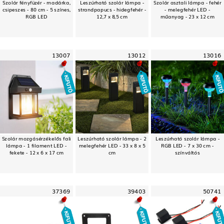
Szolár fényfüzér - madárka,
Leszúrható szolár lámpa -
Szolár asztali lámpa - fehér
csipeszes - 80 cm - 5 színes,
strandpapucs - hidegfehér -
- melegfehér LED -
RGB LED
12,7 x 8,5 cm
műanyag - 23 x 12 cm
13007
13012
13016
Szolár mozgásérzékelős fali
Leszúrható szolár lámpa - 2
Leszúrható szolár lámpa -
lámpa - 1 filament LED -
melegfehér LED - 33 x 8 x 5
RGB LED - 7 x 30 cm -
fekete - 12 x 6 x 17 cm
cm
színváltós
37369
39403
50741