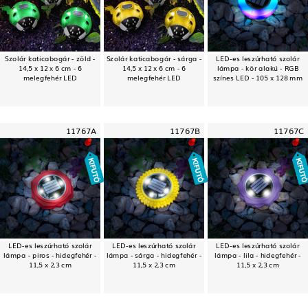
Szolár katicabogár - zöld -
Szolár katicabogár - sárga -
LED-es leszúrható szolár
14,5 x 12 x 6 cm - 6
14,5 x 12 x 6 cm - 6
lámpa - kör alakú - RGB
melegfehér LED
melegfehér LED
színes LED - 105 x 128 mm
11767A
11767B
11767C
LED-es leszúrható szolár
LED-es leszúrható szolár
LED-es leszúrható szolár
lámpa - piros - hidegfehér -
lámpa - sárga - hidegfehér -
lámpa - lila - hidegfehér -
11,5 x 2,3 cm
11,5 x 2,3 cm
11,5 x 2,3 cm