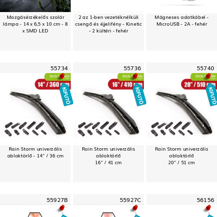
Mozgásérzékelős szolár
2 az 1-ben vezetéknélküli
Mágneses adatkábel -
lámpa - 14 x 6,5 x 10 cm - 8
csengő és éjjelifény - Kinetic
MicroUSB - 2A - fehér
x SMD LED
- 2 kültéri - fehér
55734
55736
55740
Rain Storm univerzális
Rain Storm univerzális
Rain Storm univerzális
ablaktörlő - 14" / 36 cm
ablaktörlő
ablaktörlő
16" / 41 cm
20" / 51 cm
55927B
55927C
56156