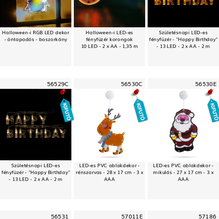
Halloween-i RGB LED dekor
Halloween-i LED-es
Születésnapi LED-es
- öntapadós - boszorkány
fényfüzér korongok
fényfüzér - "Happy Birthday"
10 LED - 2 x AA - 1,35 m
- 13 LED - 2 x AA - 2 m
56529C
56530C
56530E
Születésnapi LED-es
LED-es PVC ablakdekor -
LED-es PVC ablakdekor -
fényfüzér - "Happy Birthday"
rénszarvas - 28 x 17 cm - 3 x
mikulás - 27 x 17 cm - 3 x
- 13 LED - 2 x AA - 2 m
AAA
AAA
56531
57011E
57186