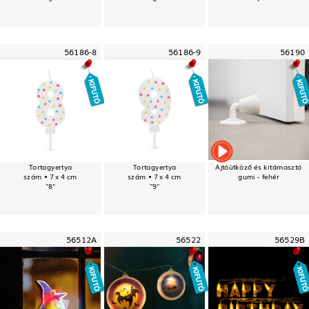
56186-8
56186-9
56190
Tortagyertya
Tortagyertya
Ajtóütköző és kitámasztó
szám • 7 x 4 cm
szám • 7 x 4 cm
gumi - fehér
"8"
"9"
56512A
56522
56529B