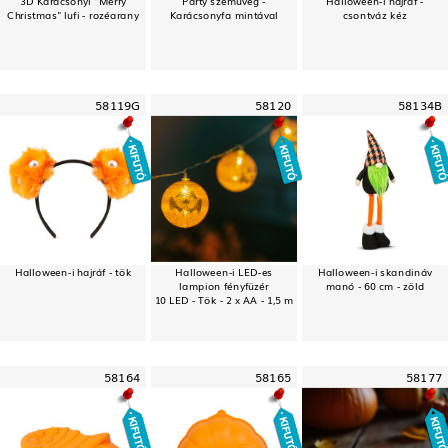
Christmas" lufi - rozéarany
Karácsonyfa mintával
csontváz kéz
58119G
58120
58134B
Halloween-i hajráf - tök
Halloween-i LED-es
Halloween-i skandináv
lampion fényfüzér
manó - 60 cm - zöld
10 LED - Tök - 2 x AA - 1,5 m
58164
58165
58177