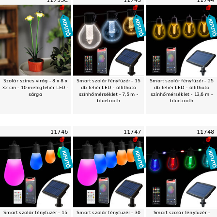
Szolár színes virág - 8 x 8 x
Smart szolár fényfüzér - 15
Smart szolár fényfüzér - 25
32 cm - 10 melegfehér LED -
db fehér LED - állítható
db fehér LED - állítható
sárga
színhőmérséklet - 7,5 m -
színhőmérséklet - 13,6 m -
bluetooth
bluetooth
11746
11747
11748
Smart szolár fényfüzér - 15
Smart szolár fényfüzér - 30
Smart szolár fényfüzér -