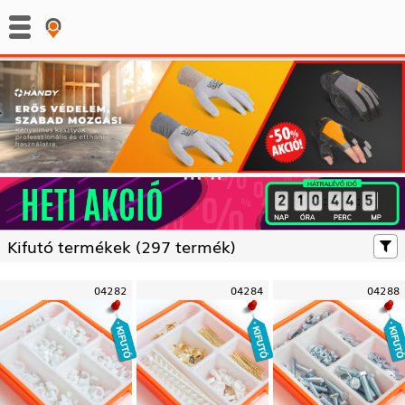
:
:
Kifutó termékek (
297 termék)
04282
04284
04288