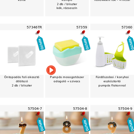
2 db / bliszter
kék, rózsaszín
57346TR
57359
57360
Öntapadós fali akasztó
Pumpás mosogatószer
Fürdőszobai / konyhai
átlátszó
adagoló + szivacs
eszköztartó
2 db / bliszter
pumpás flakonnal
57504-7
57504-8
57504-9