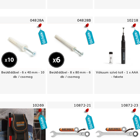
04828A
04828B
10218
Beütődűbel - 6 x 40 mm - 10
Beütődűbel - 8 x 80 mm - 6
Vákuum szívó toll - 1 x AAA
db / csomag
db / csomag
- fekete
10269
10872-21
10872-23