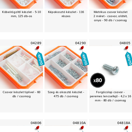
Kábelrögzítő készlet - 5-10
Képakasztó készlet - 116
Metrikus csavar készlet
mm, 125 db-os
részes
2 méret - csavar, alátét,
anya - 90 db / csomag
04289
04290
04805
Csavar készlet tiplivel - 60
Szeg és akasztó készlet -
Forgácslap csavar -
db / csomag
475 db / csomag
peremes lencsefejű - 4,2 x 16
mm - 80 db / csomag
04806
04810A
04818A