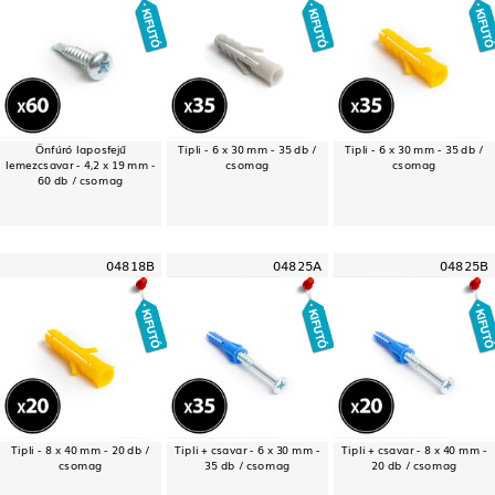
Önfúró laposfejű
Tipli - 6 x 30 mm - 35 db /
Tipli - 6 x 30 mm - 35 db /
lemezcsavar - 4,2 x 19 mm -
csomag
csomag
60 db / csomag
04818B
04825A
04825B
Tipli - 8 x 40 mm - 20 db /
Tipli + csavar - 6 x 30 mm -
Tipli + csavar - 8 x 40 mm -
csomag
35 db / csomag
20 db / csomag