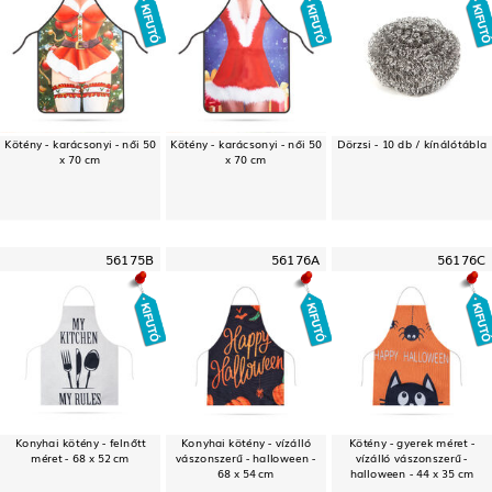
Kötény - karácsonyi - női 50
Kötény - karácsonyi - női 50
Dörzsi - 10 db / kínálótábla
x 70 cm
x 70 cm
56175B
56176A
56176C
Konyhai kötény - felnőtt
Konyhai kötény - vízálló
Kötény - gyerek méret -
méret - 68 x 52 cm
vászonszerű - halloween -
vízálló vászonszerű -
68 x 54 cm
halloween - 44 x 35 cm