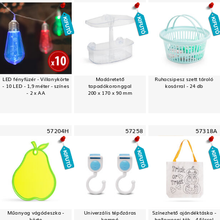
LED fényfüzér - Villanykörte
Madáretető
Ruhacsipesz szett tároló
- 10 LED - 1,9 méter - színes
tapadókoronggal
kosárral - 24 db
- 2 x AA
200 x 170 x 90 mm
57204H
57258
57318A
Műanyag vágódeszka -
Univerzális tépőzáras
Színezhető ajándéktáska -
körte
kampó
halloweeni tök - 4 filccel