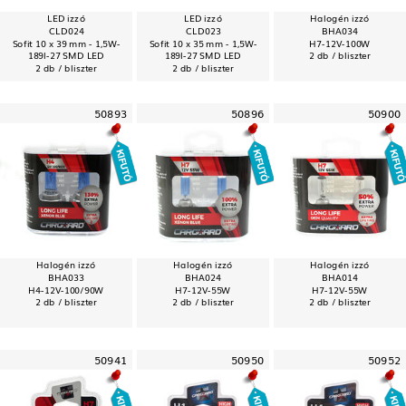
LED izzó
LED izzó
Halogén izzó
CLD024
CLD023
BHA034
Sofit 10 x 39 mm - 1,5W-
Sofit 10 x 35 mm - 1,5W-
H7-12V-100W
189l-27 SMD LED
189l-27 SMD LED
2 db / bliszter
2 db / bliszter
2 db / bliszter
50893
50896
50900
Halogén izzó
Halogén izzó
Halogén izzó
BHA033
BHA024
BHA014
H4-12V-100/90W
H7-12V-55W
H7-12V-55W
2 db / bliszter
2 db / bliszter
2 db / bliszter
50941
50950
50952