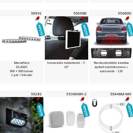
50991
55009B
55069D
Menetfény
Univerzális tablettartó - 7-
Rendszámtábla keretbe
DLA001
10"
épített tolatókamera +
8W • 900 lumen
szenzorok - 12V
1 pár / bliszter
55282
55346WH-2
55446M-WH