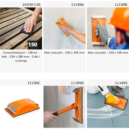
10439-150
11189A
11189B
Csiszolóvászon - 150-es -
Kézi csiszoló - 230 x 105 mm
Kézi csiszoló - 230 x 105 mm
kék - 230 x 280 mm - 5 db /
csomag
11189C
11189D
11189E