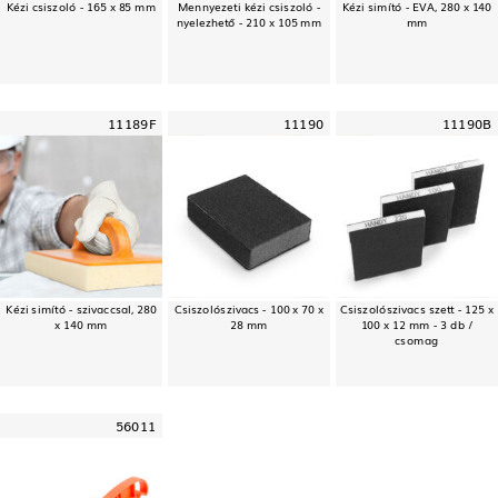
Kézi csiszoló - 165 x 85 mm
Mennyezeti kézi csiszoló -
Kézi simító - EVA, 280 x 140
nyelezhető - 210 x 105 mm
mm
11189F
11190
11190B
Kézi simító - szivaccsal, 280
Csiszolószivacs - 100 x 70 x
Csiszolószivacs szett - 125 x
x 140 mm
28 mm
100 x 12 mm - 3 db /
csomag
56011