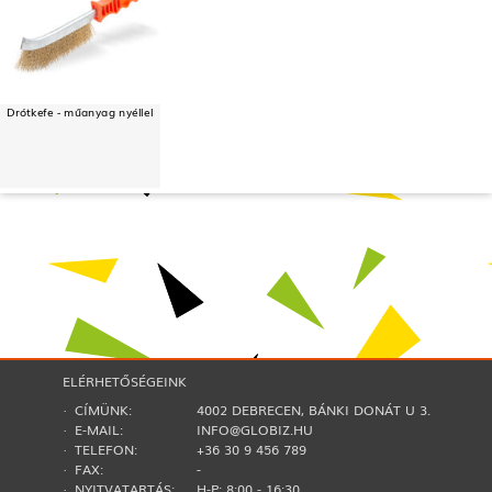
Drótkefe - műanyag nyéllel
ELÉRHETŐSÉGEINK
· CÍMÜNK:
4002 DEBRECEN, BÁNKI DONÁT U 3.
· E-MAIL:
INFO@GLOBIZ.HU
· TELEFON:
+36 30 9 456 789
· FAX:
-
· NYITVATARTÁS:
H-P: 8:00 - 16:30