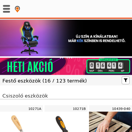
:
:
Festő eszközök (
16 /
123 termék)
Csiszoló eszközök
10271A
10271B
10439-040