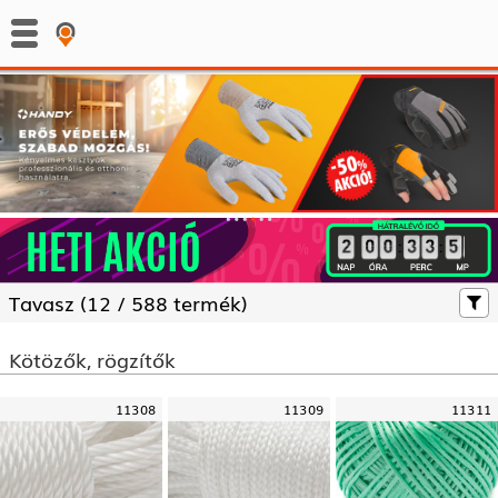
:
:
Tavasz (
12 /
588 termék)
Kötözők, rögzítők
11308
11309
11311