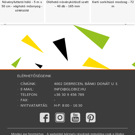
Növényfuttató háló - 5 m x
Oldható növénykötöző szett
Kerti sorkihúzó madzag - 72
50 cm - vágható műanyag -
- 40 db - 165 mm
m
sötétzöld
ELÉRHETŐSÉGEINK
· CÍMÜNK:
4002 DEBRECEN, BÁNKI DONÁT U 3.
· E-MAIL:
INFO@GLOBIZ.HU
· TELEFON:
+36 30 9 456 789
· FAX:
-
· NYITVATARTÁS:
H-P: 8:00 - 16:30
Minden jog fenntartva. · A weboldal bármely részének másolása csak a Globiz