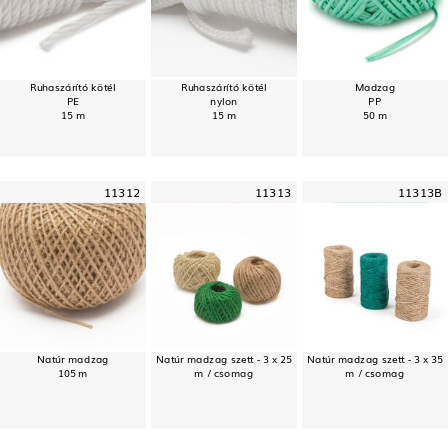
Ruhaszárító kötél
Ruhaszárító kötél
Madzag
PE
nylon
PP
15 m
15 m
50 m
11312
11313
11313B
Natúr madzag
Natúr madzag szett - 3 x 25
Natúr madzag szett - 3 x 35
105 m
m / csomag
m / csomag