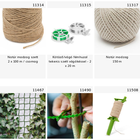
11314
11315
11317
Natúr madzag szett
Kötöző/vágó fémhuzal
Natúr madzag
2 x 100 m / csomag
tekercs szett vágókéssel - 2
150 m
x 20 m
11467
11490
11508