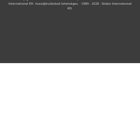
International Kft. hozzájárulásával lehetséges. · 1989 - 2026 · Globiz International
Kft.