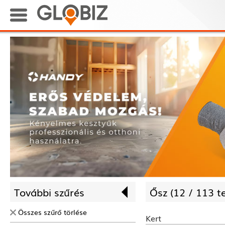
További szűrés
Ősz (
12 /
113 t
Összes szűrő törlése
Kert