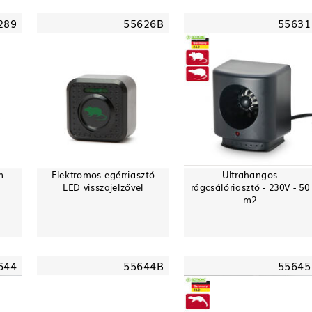
289
55626B
55631
m
Elektromos egérriasztó
Ultrahangos
LED visszajelzővel
rágcsálóriasztó - 230V - 50
m2
644
55644B
55645