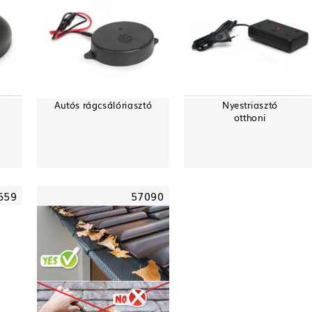
Autós rágcsálóriasztó
Nyestriasztó
otthoni
659
57090