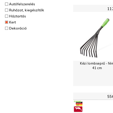
Autófelszerelés
11
Ruházat, kiegészítők
Háztartás
Kert
Dekoráció
Kézi lombseprű - fé
41 cm
55