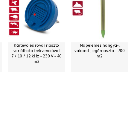
Kártevő és rovar riasztó
Napelemes hangya-,
variálható frekvenciával
vakond-, egérriasztó - 700
7 / 10 / 12 kHz - 230 V - 40
m2
m2