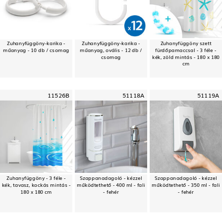
Zuhanyfüggöny-karika -
Zuhanyfüggöny-karika -
Zuhanyfüggöny szett
műanyag - 10 db / csomag
műanyag, ovális - 12 db /
fürdőpamaccsal - 3 féle -
csomag
kék, zöld mintás - 180 x 180
cm
11526B
51118A
51119A
Zuhanyfüggöny - 3 féle -
Szappanadagoló - kézzel
Szappanadagoló - kézzel
kék, tavasz, kockás mintás -
működtethető - 400 ml - fali
működtethető - 350 ml - fali
180 x 180 cm
- fehér
- fehér