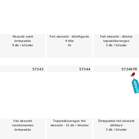
Akasztó szett
Fali akasztó - állatfigurás
Fali akasztó - állatos
öntapadós
4 féle
tapadókorongos
9 db / bliszter
fa
3 db / bliszter
57343
57344
57346TR
Fali akasztó
Tapadókorongos fali
Öntapadós fali akasztó
rozsdamentes
akasztó - 12 db / bliszter
átlátszó
öntapadós
2 db / bliszter