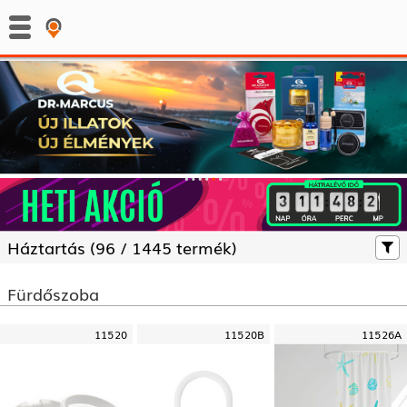
:
:
Háztartás (
96 /
1445 termék)
Fürdőszoba
11520
11520B
11526A