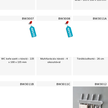
BW3007
BW3008
BW3011A
WC kefe szett + tároló - 225
Multifunkciós tároló - 4
Törölközőtartó - 26 cm
x 100 x 135 mm
akasztóval
BW3011B
BW3011C
BW3012