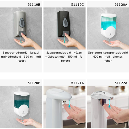
51119B
51119C
51120A
Szappanadagoló - kézzel
Szappanadagoló - kézzel
Szenzoros szappanadagoló
működtethető - 350 ml - fali
működtethető - 350 ml - fali
- 600 ml - fali - elemes -
- ezüst
- fekete
fehér
51120B
51121A
51122A