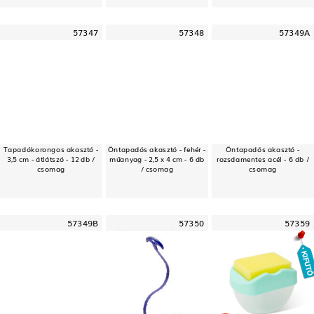
57347
57348
57349A
Tapadókorongos akasztó -
Öntapadós akasztó - fehér -
Öntapadós akasztó -
3,5 cm - átlátszó - 12 db /
műanyag - 2,5 x 4 cm - 6 db
rozsdamentes acél - 6 db /
csomag
/ csomag
csomag
57349B
57350
57359