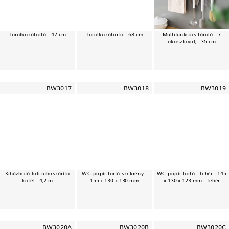
Törölközőtartó - 47 cm
Törölközőtartó - 68 cm
Multifunkciós tároló - 7
akasztóval, - 35 cm
BW3017
BW3018
BW3019
Kihúzható fali ruhaszárító
WC-papír tartó szekrény -
WC-papír tartó - fehér - 145
kötél - 4,2 m
155 x 130 x 130 mm
x 130 x 123 mm - fehér
BW3020A
BW3020B
BW3020C