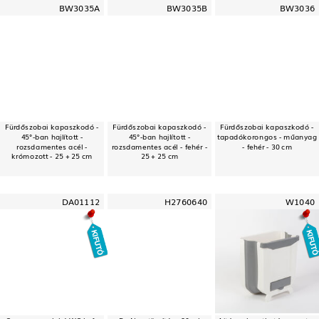
BW3035A
BW3035B
BW3036
Fürdőszobai kapaszkodó -
Fürdőszobai kapaszkodó -
Fürdőszobai kapaszkodó -
45°-ban hajlított -
45°-ban hajlított -
tapadókorongos - műanyag
rozsdamentes acél -
rozsdamentes acél - fehér -
- fehér - 30 cm
krómozott - 25 + 25 cm
25 + 25 cm
DA01112
H2760640
W1040