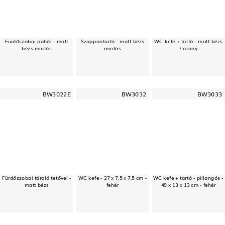
Fürdőszobai pohár - matt
Szappantartó - matt bézs
WC-kefe + tartó - matt bézs
bézs mintás
mintás
/ arany
BW3022E
BW3032
BW3033
Fürdőszobai tároló tetővel -
WC kefe - 27 x 7,5 x 7,5 cm -
WC kefe + tartó - pillangós -
matt bézs
fehér
49 x 13 x 13 cm - fehér