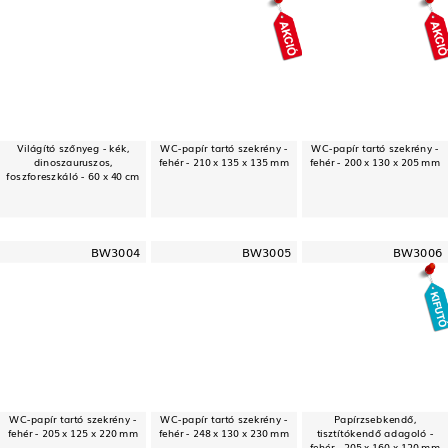
Világító szőnyeg - kék,
WC-papír tartó szekrény -
WC-papír tartó szekrény -
dinoszauruszos,
fehér - 210 x 135 x 135 mm
fehér - 200 x 130 x 205 mm
foszforeszkáló - 60 x 40 cm
BW3004
BW3005
BW3006
WC-papír tartó szekrény -
WC-papír tartó szekrény -
Papírzsebkendő,
fehér - 205 x 125 x 220 mm
fehér - 248 x 130 x 230 mm
tisztítókendő adagoló -
fehér - 205 x 160 x 120 mm