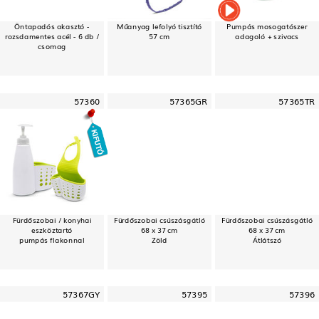
Öntapadós akasztó -
Műanyag lefolyó tisztító
Pumpás mosogatószer
rozsdamentes acél - 6 db /
57 cm
adagoló + szivacs
csomag
57360
57365GR
57365TR
Fürdőszobai / konyhai
Fürdőszobai csúszásgátló
Fürdőszobai csúszásgátló
eszköztartó
68 x 37 cm
68 x 37 cm
pumpás flakonnal
Zöld
Átlátszó
57367GY
57395
57396