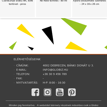
Cseresznye alakú WC kefe
Re-New tömítés - 80 ml
Ajtóra akasztható szemetes
tartóval - piros
- 24 x 16 x 26 cm
ELÉRHETŐSÉGEINK
· CÍMÜNK:
4002 DEBRECEN, BÁNKI DONÁT U 3.
· E-MAIL:
INFO@GLOBIZ.HU
· TELEFON:
+36 30 9 456 789
· FAX:
-
· NYITVATARTÁS:
H-P: 8:00 - 16:30
Minden jog fenntartva. · A weboldal bármely részének másolása csak a Globiz