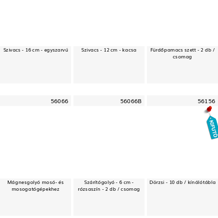
Szivacs - 16 cm - egyszarvú
Szivacs - 12 cm - kacsa
Fürdőpamacs szett - 2 db /
csomag
56066
56066B
56156
Mágnesgolyó mosó- és
Szárítógolyó - 6 cm -
Dörzsi - 10 db / kínálótábla
mosogatógépekhez
rózsaszín - 2 db / csomag