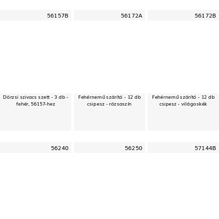
56157B
56172A
56172B
Dörzsi szivacs szett - 3 db -
Fehérnemű szárító - 12 db
Fehérnemű szárító - 12 db
fehér, 56157-hez
csipesz - rózsaszín
csipesz - világoskék
56240
56250
57144B