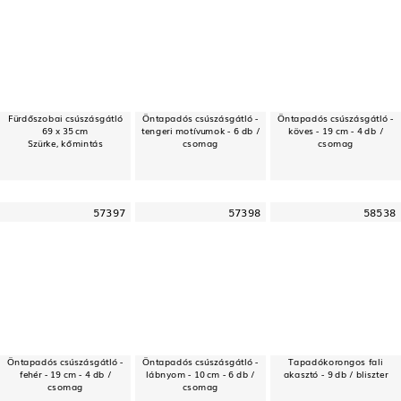
Fürdőszobai csúszásgátló
Öntapadós csúszásgátló -
Öntapadós csúszásgátló -
69 x 35 cm
tengeri motívumok - 6 db /
köves - 19 cm - 4 db /
Szürke, kőmintás
csomag
csomag
57397
57398
58538
Öntapadós csúszásgátló -
Öntapadós csúszásgátló -
Tapadókorongos fali
fehér - 19 cm - 4 db /
lábnyom - 10 cm - 6 db /
akasztó - 9 db / bliszter
csomag
csomag