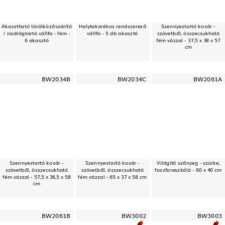
Akasztható törölközőszárító
Helytakarékos rendszerező
Szennyestartó kosár -
/ nadrágtartó vállfa - fém -
vállfa - 5 db akasztó
szövetből, összecsukható
6 akasztó
fém vázzal - 37,5 x 38 x 57
cm
BW2034B
BW2034C
BW2061A
Szennyestartó kosár -
Szennyestartó kosár -
Világító szőnyeg - szürke,
szövetből, összecsukható
szövetből, összecsukható
foszforeszkáló - 60 x 40 cm
fém vázzal - 57,5 x 36,5 x 58
fém vázzal - 65 x 37 x 58 cm
cm
BW2061B
BW3002
BW3003