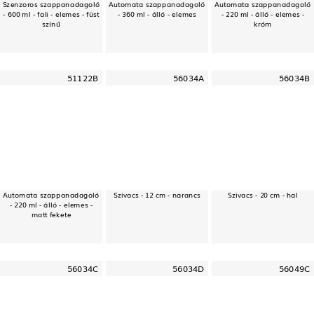
Szenzoros szappanadagoló
Automata szappanadagoló
Automata szappanadagoló
- 600 ml - fali - elemes - füst
- 360 ml - álló - elemes
- 220 ml - álló - elemes -
színű
króm
51122B
56034A
56034B
Automata szappanadagoló
Szivacs - 12 cm - narancs
Szivacs - 20 cm - hal
- 220 ml - álló - elemes -
matt fekete
56034C
56034D
56049C