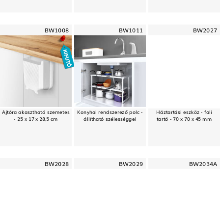
BW1008
BW1011
BW2027
Ajtóra akasztható szemetes
Konyhai rendszerező polc -
Háztartási eszköz - fali
- 25 x 17 x 28,5 cm
állítható szélességgel
tartó - 70 x 70 x 45 mm
BW2028
BW2029
BW2034A