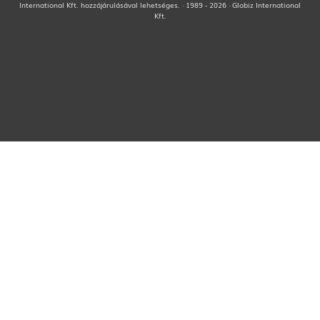
International Kft. hozzájárulásával lehetséges. · 1989 - 2026 · Globiz International
Kft.