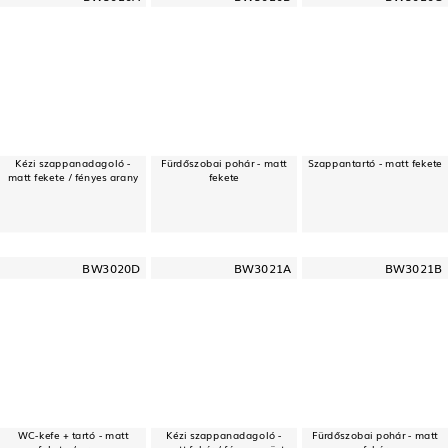
Kézi szappanadagoló -
Fürdőszobai pohár - matt
Szappantartó - matt fekete
matt fekete / fényes arany
fekete
BW3020D
BW3021A
BW3021B
WC-kefe + tartó - matt
Kézi szappanadagoló -
Fürdőszobai pohár - matt
fekete / arany
matt fehér / fényes ezüst
fehér