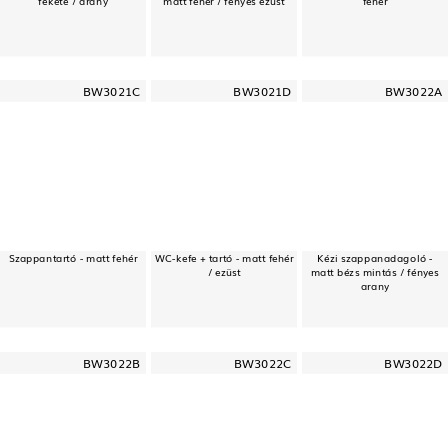
BW3021C
BW3021D
BW3022A
Szappantartó - matt fehér
WC-kefe + tartó - matt fehér
Kézi szappanadagoló -
/ ezüst
matt bézs mintás / fényes
arany
BW3022B
BW3022C
BW3022D