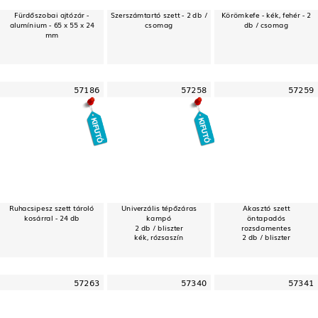
Fürdőszobai ajtózár -
Szerszámtartó szett - 2 db /
Körömkefe - kék, fehér - 2
alumínium - 65 x 55 x 24
csomag
db / csomag
mm
57186
57258
57259
Ruhacsipesz szett tároló
Univerzális tépőzáras
Akasztó szett
kosárral - 24 db
kampó
öntapadós
2 db / bliszter
rozsdamentes
kék, rózsaszín
2 db / bliszter
57263
57340
57341