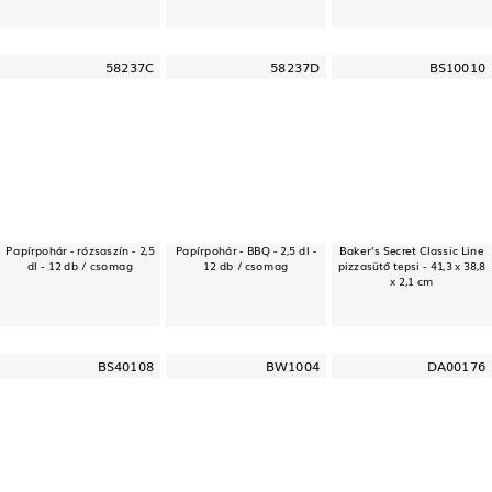
58237C
58237D
BS10010
Papírpohár - rózsaszín - 2,5
Papírpohár - BBQ - 2,5 dl -
Baker’s Secret Classic Line
dl - 12 db / csomag
12 db / csomag
pizzasütő tepsi - 41,3 x 38,8
x 2,1 cm
BS40108
BW1004
DA00176