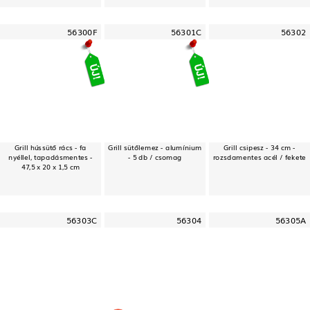
56300F
56301C
56302
Grill hússütő rács - fa
Grill sütőlemez - alumínium
Grill csipesz - 34 cm -
nyéllel, tapadásmentes -
- 5 db / csomag
rozsdamentes acél / fekete
47,5 x 20 x 1,5 cm
56303C
56304
56305A