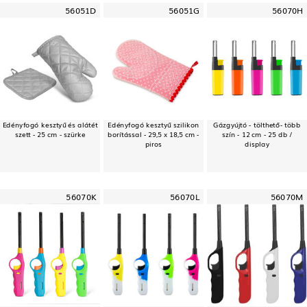
56051D
56051G
56070H
Edényfogó kesztyű és alátét
Edényfogó kesztyű szilikon
Gázgyújtó - tölthető- több
szett - 25 cm - szürke
borítással - 29,5 x 18,5 cm -
szín - 12 cm - 25 db /
piros
display
56070K
56070L
56070M