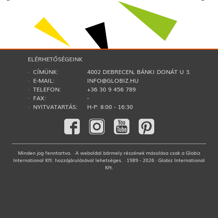
ELÉRHETŐSÉGEINK
· CÍMÜNK:
4002 DEBRECEN, BÁNKI DONÁT U 3.
· E-MAIL:
INFO@GLOBIZ.HU
· TELEFON:
+36 30 9 456 789
· FAX:
-
· NYITVATARTÁS:
H-P: 8:00 - 16:30
Minden jog fenntartva. · A weboldal bármely részének másolása csak a Globiz
International Kft. hozzájárulásával lehetséges. · 1989 - 2026 · Globiz International
Kft.