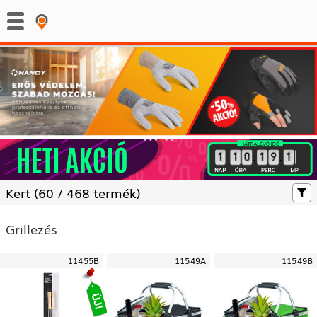
:
:
Kert (
60 /
468 termék)
Grillezés
11455B
11549A
11549B