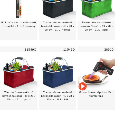
Grill nyárs szett - krómozott,
Thermo összecsukható
Thermo összecsukható
fa nyéllel - 4 db / csomag
bevásárlókosár - 49 x 28 x
bevásárlókosár - 49 x 28 x
25 cm - 21 L - fekete
25 cm - 21 L - zöld
11549C
11549D
28510
Thermo összecsukható
Thermo összecsukható
Gázos forrasztópáka / Kézi
bevásárlókosár - 49 x 28 x
bevásárlókosár - 49 x 28 x
flambírozó
25 cm - 21 L - piros
25 cm - 21 L - kék