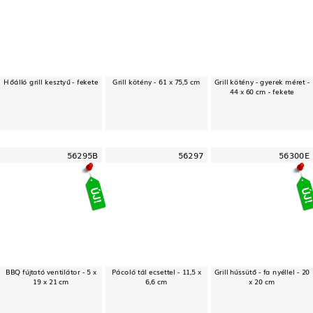
Hőálló grill kesztyű - fekete
Grill kötény - 61 x 75,5 cm
Grill kötény - gyerek méret -
44 x 60 cm - fekete
56295B
56297
56300E
BBQ fújtató ventilátor - 5 x
Pácoló tál ecsettel - 11,5 x
Grill hússütő - fa nyéllel - 20
19 x 21 cm
6,6 cm
x 20 cm