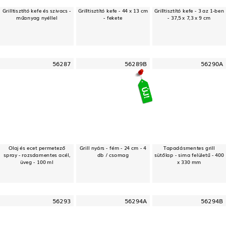
Grilltisztító kefe és szivacs -
Grilltisztító kefe - 44 x 13 cm
Grilltisztító kefe - 3 az 1-ben
műanyag nyéllel
- fekete
- 37,5 x 7,3 x 9 cm
56287
56289B
56290A
Olaj és ecet permetező
Grill nyárs - fém - 24 cm - 4
Tapadásmentes grill
spray - rozsdamentes acél,
db / csomag
sütőlap - sima felületű - 400
üveg - 100 ml
x 330 mm
56293
56294A
56294B