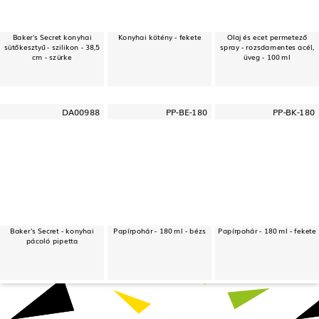
Baker's Secret konyhai
Konyhai kötény - fekete
Olaj és ecet permetező
sütőkesztyű - szilikon - 38,5
spray - rozsdamentes acél,
cm - szürke
üveg - 100 ml
DA00988
PP-BE-180
PP-BK-180
Baker's Secret - konyhai
Papírpohár - 180 ml - bézs
Papírpohár - 180 ml - fekete
pácoló pipetta