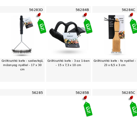
56283D
56284B
56284C
Grilltisztító kefe - szélesfejű,
Grilltisztító kefe - 3 az 1-ben
Grilltisztító kefe - fa nyéllel -
műanyag nyéllel - 17 x 30
- 15 x 7,3 x 10 cm
23 x 6,5 x 3 cm
cm
56285
56285B
56285C