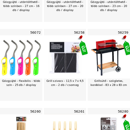
Gázgyújtó - utántölthető -
Gázgyújtó - utántölthető -
Gázgyújtó - utántölthető -
több színben - 27 cm - 16
több színben - 27 cm - 20
több színben - 23 cm - 20
db / display
db / display
db / display
56072
56258
56259
Gázgyújtó - flexibilis - több
Grill szivacs - 12,5 x 7 x 4,5
Grillsütő - szögletes,
szín - 25 db / display
cm - 2 db / csomag
kerékkel - 83 x 28 x 83 cm
56260
56261
56280