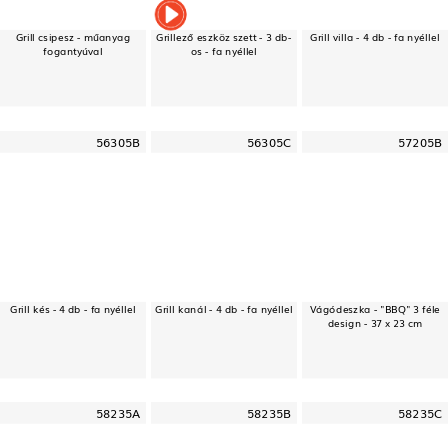
Grill csipesz - műanyag
Grillező eszköz szett - 3 db-
Grill villa - 4 db - fa nyéllel
fogantyúval
os - fa nyéllel
56305B
56305C
57205B
Grill kés - 4 db - fa nyéllel
Grill kanál - 4 db - fa nyéllel
Vágódeszka - "BBQ" 3 féle
design - 37 x 23 cm
58235A
58235B
58235C