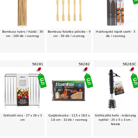
Bambusz nyárs / hústű - 30
Bambusz falatka pálcika - 9
Húsforgató lapát szett - 3
cm - 100 db / csomag
cm - 50 db / csomag
db / csomag
56281
56282
56283C
Grillsütő rács - 27 x 26 x 3
Gyújtóskocka - 12,5 x 18,5 x
Grilltisztító kefe - műanyag
cm
1,6 cm - 32 db / csomag
nyéllel - 25 x 5 x 3 cm -
fekete