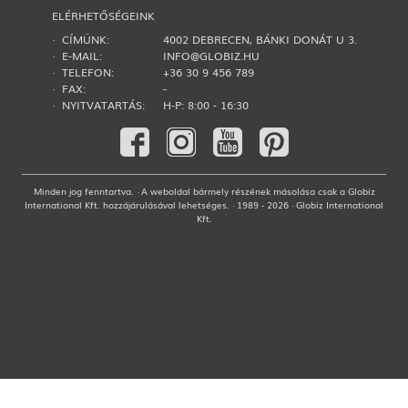
ELÉRHETŐSÉGEINK
· CÍMÜNK:
4002 DEBRECEN, BÁNKI DONÁT U 3.
· E-MAIL:
INFO@GLOBIZ.HU
· TELEFON:
+36 30 9 456 789
· FAX:
-
· NYITVATARTÁS:
H-P: 8:00 - 16:30
Minden jog fenntartva. · A weboldal bármely részének másolása csak a Globiz
International Kft. hozzájárulásával lehetséges. · 1989 - 2026 · Globiz International
Kft.