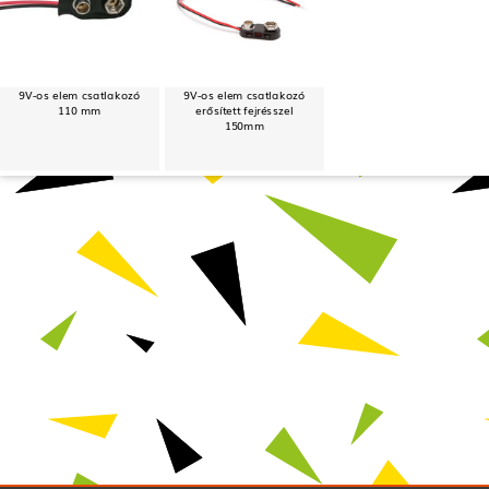
9V-os elem csatlakozó
9V-os elem csatlakozó
110 mm
erősített fejrésszel
150mm