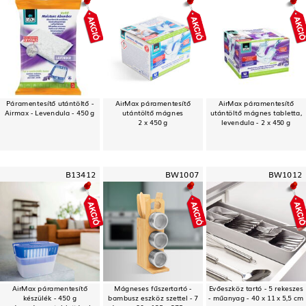
Páramentesítő utántöltő -
AirMax páramentesítő
AirMax páramentesítő
Airmax - Levendula - 450 g
utántöltő mágnes
utántöltő mágnes tabletta,
2 x 450 g
levendula - 2 x 450 g
B13412
BW1007
BW1012
AirMax páramentesítő
Mágneses fűszertartó -
Evőeszköz tartó - 5 rekeszes
készülék - 450 g
bambusz eszköz szettel - 7
- műanyag - 40 x 11 x 5,5 cm