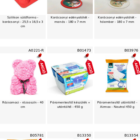
Szilikon sütőforma -
Karácsonyi edényalátét -
Karácsonyi edényalátét -
karácsonyi - 25,5 x 16,5 x 3
manós - 180 x 7 mm
hóember - 180 x 7 mm
cm
A0221-R
B01473
B03976
Rózsamaci - rózsaszín - 40
Páramentesítő készülék +
Páramentesítő utántöltő -
cm
utántöltő - 450 g
Airmax - Neutral 450 g
B05781
B13350
B13354