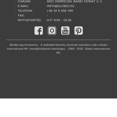
· CÍMÜNK:
4002 DEBRECEN, BÁNKI DONÁT U 3.
· E-MAIL:
INFO@GLOBIZ.HU
· TELEFON:
+36 30 9 456 789
· FAX:
-
· NYITVATARTÁS:
H-P: 8:00 - 16:30
Minden jog fenntartva. · A weboldal bármely részének másolása csak a Globiz
International Kft. hozzájárulásával lehetséges. · 1989 - 2026 · Globiz International
Kft.