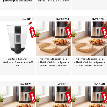
páramágnes tablettával
részes - 80 x 135 x 275 mm
BW1015
BW1020A
BW1020B
Digitális konyhai
Air fryer sütőpapír - olaj
Air fryer sütőpapír - olaj
mérőkancsó - elemes - 600
nélküli sütőhöz - négyzet -
nélküli sütőhöz - négyzet -
ml
20 cm - 50 db / csomag
23 cm - 50 db / csomag
BW1020C
BW1020D
BW1020E