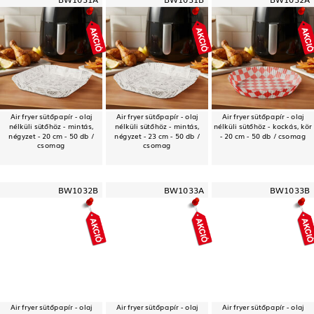
Air fryer sütőpapír - olaj
Air fryer sütőpapír - olaj
Air fryer sütőpapír - olaj
nélküli sütőhöz - mintás,
nélküli sütőhöz - mintás,
nélküli sütőhöz - kockás, kör
négyzet - 20 cm - 50 db /
négyzet - 23 cm - 50 db /
- 20 cm - 50 db / csomag
csomag
csomag
BW1032B
BW1033A
BW1033B
Air fryer sütőpapír - olaj
Air fryer sütőpapír - olaj
Air fryer sütőpapír - olaj