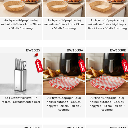
Air fryer sütőpapír - olaj
Air fryer sütőpapír - olaj
Air fryer sütőpapír - olaj
nélküli sütőhöz - kör - 20 cm
nélküli sütőhöz - kör - 23 cm
nélküli sütőhöz - téglalap -
- 50 db / csomag
- 50 db / csomag
14 x 22 cm - 50 db / csomag
BW1025
BW1030A
BW1030B
Kés készlet tartóval - 7
Air fryer sütőpapír - olaj
Air fryer sütőpapír - olaj
részes - rozsdamentes acél
nélküli sütőhöz - kockás,
nélküli sütőhöz - kockás,
négyzet - 20 cm - 50 db /
négyzet - 23 cm - 50 db /
csomag
csomag
BW1031A
BW1031B
BW1032A