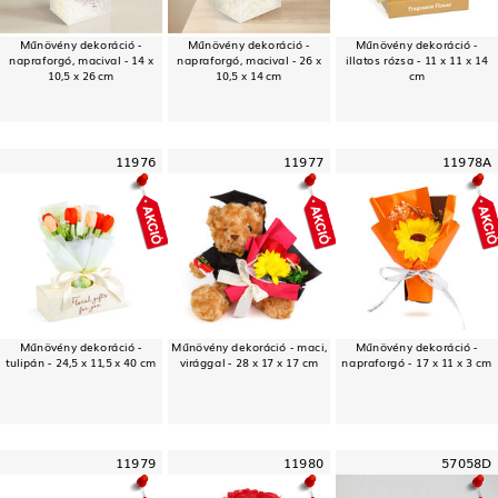
Műnövény dekoráció -
Műnövény dekoráció -
Műnövény dekoráció -
napraforgó, macival - 14 x
napraforgó, macival - 26 x
illatos rózsa - 11 x 11 x 14
10,5 x 26 cm
10,5 x 14 cm
cm
11976
11977
11978A
Műnövény dekoráció -
Műnövény dekoráció - maci,
Műnövény dekoráció -
tulipán - 24,5 x 11,5 x 40 cm
virággal - 28 x 17 x 17 cm
napraforgó - 17 x 11 x 3 cm
11979
11980
57058D