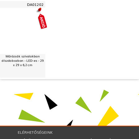
DA01202
Műrózsák szívalakban
díszdobozban - LED-es - 29
x 29 x 6,2 cm
ELÉRHETŐSÉGEINK