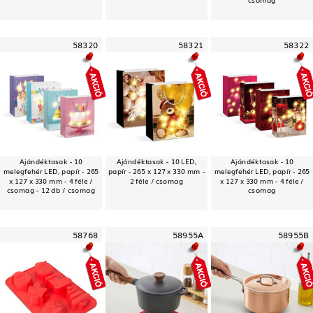
csomag
58320
58321
58322
Ajándéktasak - 10
Ajándéktasak - 10 LED,
Ajándéktasak - 10
melegfehér LED, papír - 265
papír - 265 x 127 x 330 mm -
melegfehér LED, papír - 265
x 127 x 330 mm - 4 féle /
2 féle / csomag
x 127 x 330 mm - 4 féle /
csomag - 12 db / csomag
csomag
58768
58955A
58955B