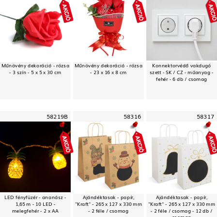
Műnövény dekoráció - rózsa
Műnövény dekoráció - rózsa
Konnektorvédő vakdugó
- 3 szín - 5 x 5 x 30 cm
- 23 x 16 x 8 cm
szett - SK / CZ - műanyag -
fehér - 6 db / csomag
58219B
58316
58317
LED fényfüzér - ananász -
Ajándéktasak - papír,
Ajándéktasak - papír,
1,65 m - 10 LED -
"Kraft" - 265 x 127 x 330 mm
"Kraft" - 265 x 127 x 330 mm
melegfehér - 2 x AA
- 2 féle / csomag
- 2 féle / csomag - 12 db /