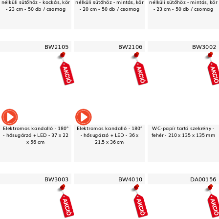
nélküli sütőhöz - kockás, kör
nélküli sütőhöz - mintás, kör
nélküli sütőhöz - mintás, kör
- 23 cm - 50 db / csomag
- 20 cm - 50 db / csomag
- 23 cm - 50 db / csomag
BW2105
BW2106
BW3002
Elektromos kandalló - 180°
Elektromos kandalló - 180°
WC-papír tartó szekrény -
- hősugárzó + LED - 37 x 22
- hősugárzó + LED - 36 x
fehér - 210 x 135 x 135 mm
x 56 cm
21,5 x 36 cm
BW3003
BW4010
DA00156