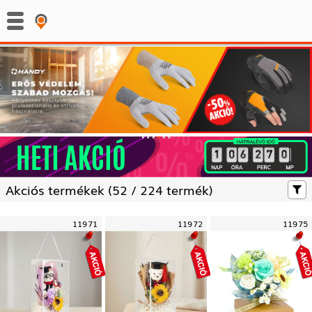
:
:
Akciós termékek (
52 /
224 termék)
11971
11972
11975