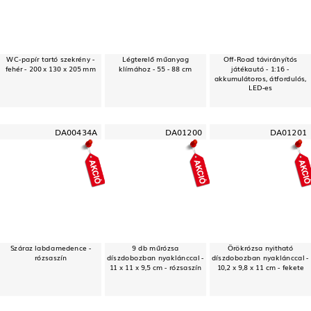
WC-papír tartó szekrény -
Légterelő műanyag
Off-Road távirányítós
fehér - 200 x 130 x 205 mm
klímához - 55 - 88 cm
játékautó - 1:16 -
akkumulátoros, átfordulós,
LED-es
DA00434A
DA01200
DA01201
Száraz labdamedence -
9 db műrózsa
Örökrózsa nyitható
rózsaszín
díszdobozban nyaklánccal -
díszdobozban nyaklánccal -
11 x 11 x 9,5 cm - rózsaszín
10,2 x 9,8 x 11 cm - fekete