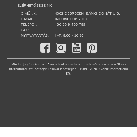
ELÉRHETŐSÉGEINK
· CÍMÜNK:
4002 DEBRECEN, BÁNKI DONÁT U 3.
· E-MAIL:
INFO@GLOBIZ.HU
· TELEFON:
+36 30 9 456 789
· FAX:
-
· NYITVATARTÁS:
H-P: 8:00 - 16:30
Minden jog fenntartva. · A weboldal bármely részének másolása csak a Globiz
International Kft. hozzájárulásával lehetséges. · 1989 - 2026 · Globiz International
Kft.