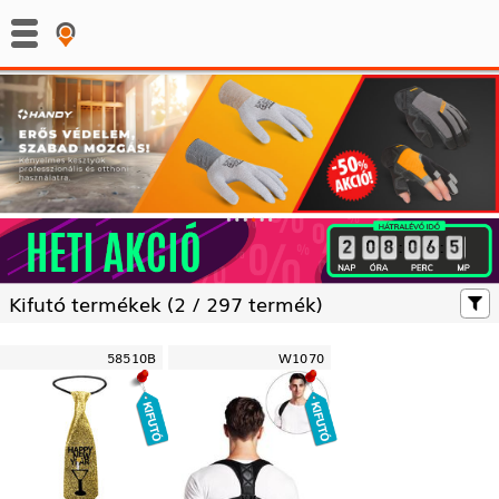
:
:
Kifutó termékek (
2 /
297 termék)
58510B
W1070