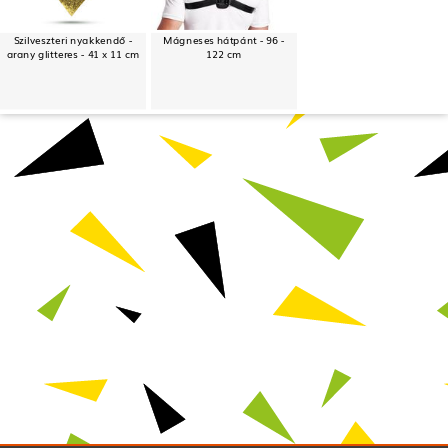
Szilveszteri nyakkendő -
Mágneses hátpánt - 96 -
arany glitteres - 41 x 11 cm
122 cm