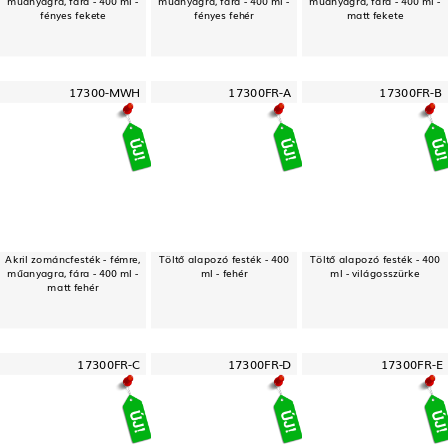
műanyagra, fára - 400 ml -
műanyagra, fára - 400 ml -
műanyagra, fára - 400 ml -
fényes fekete
fényes fehér
matt fekete
17300-MWH
17300FR-A
17300FR-B
Akril zománcfesték - fémre,
Töltő alapozó festék - 400
Töltő alapozó festék - 400
műanyagra, fára - 400 ml -
ml - fehér
ml - világosszürke
matt fehér
17300FR-C
17300FR-D
17300FR-E