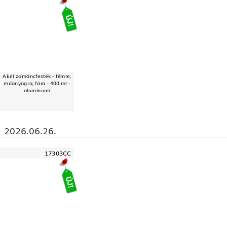
Akril zománcfesték - fémre,
műanyagra, fára - 400 ml -
alumínium
2026.06.26.
17303CC