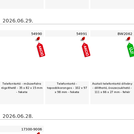
2026.06.29.
54990
54991
BW2062
Telefontartó - műszerfalra
Telefontartó -
Asztali telefontartó állvány
rögzíthető - 35 x 82 x 15 mm
tapadókorongos - 102 x 97
- állítható, összecsukható -
- fekete
x 98 mm - fekete
111 x 66 x 27 mm - fehér
2026.06.28.
17300-9006