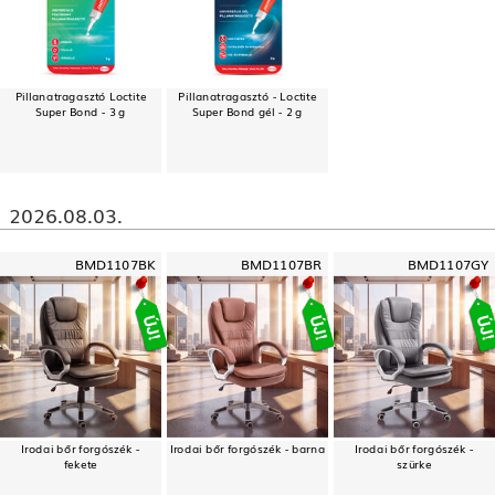
Pillanatragasztó Loctite
Pillanatragasztó - Loctite
Super Bond - 3 g
Super Bond gél - 2 g
2026.08.03.
BMD1107BK
BMD1107BR
BMD1107GY
Irodai bőr forgószék -
Irodai bőr forgószék - barna
Irodai bőr forgószék -
fekete
szürke