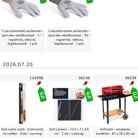
Csúszásmentes poliészter–
Csúszásmentes poliészter–
spandex védőkesztyű - "L" -
spandex védőkesztyű - "XL"
rugalmas, vékony,
- rugalmas, vékony,
légáteresztő - 1 pár
légáteresztő - 1 pár
2026.07.20.
11455B
56258
56259
Grill nyárs szett - krómozott,
Grill szivacs - 12,5 x 7 x 4,5
Grillsütő - szögletes,
fa nyéllel - 4 db / csomag
cm - 2 db / csomag
kerékkel - 83 x 28 x 83 cm