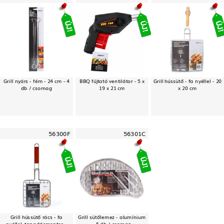
Grill nyárs - fém - 24 cm - 4
BBQ fújtató ventilátor - 5 x
Grill hússütő - fa nyéllel - 20
db / csomag
19 x 21 cm
x 20 cm
56300F
56301C
Grill hússütő rács - fa
Grill sütőlemez - alumínium
nyéllel, tapadásmentes -
- 5 db / csomag