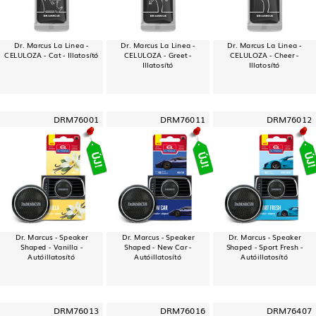
Dr. Marcus La Linea -
Dr. Marcus La Linea -
Dr. Marcus La Linea -
CELULOZA - Cat - Illatosító
CELULOZA - Greet -
CELULOZA - Cheer -
Illatosító
Illatosító
DRM76001
DRM76011
DRM76012
Dr. Marcus - Speaker
Dr. Marcus - Speaker
Dr. Marcus - Speaker
Shaped - Vanilla -
Shaped - New Car -
Shaped - Sport Fresh -
Autóillatosító
Autóillatosító
Autóillatosító
DRM76013
DRM76016
DRM76407