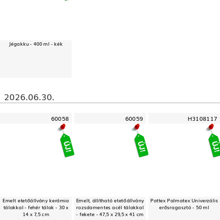
Jégakku - 400 ml - kék
2026.06.30.
60058
60059
H3108117
Emelt etetőállvány kerámia
Emelt, állítható etetőállvány
Pattex Palmatex Univerzális
tálakkal - fehér tálak - 30 x
rozsdamentes acél tálakkal
erősragasztó - 50 ml
14 x 7,5 cm
- fekete - 47,5 x 29,5 x 41 cm