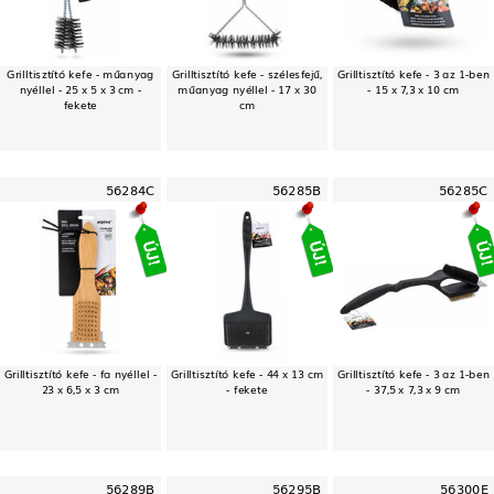
Grilltisztító kefe - műanyag
Grilltisztító kefe - szélesfejű,
Grilltisztító kefe - 3 az 1-ben
nyéllel - 25 x 5 x 3 cm -
műanyag nyéllel - 17 x 30
- 15 x 7,3 x 10 cm
fekete
cm
56284C
56285B
56285C
Grilltisztító kefe - fa nyéllel -
Grilltisztító kefe - 44 x 13 cm
Grilltisztító kefe - 3 az 1-ben
23 x 6,5 x 3 cm
- fekete
- 37,5 x 7,3 x 9 cm
56289B
56295B
56300E