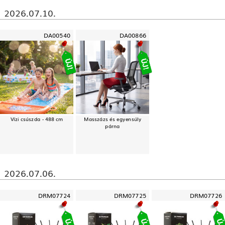
2026.07.10.
DA00540
DA00866
Vízi csúszda - 488 cm
Masszázs és egyensúly
párna
2026.07.06.
DRM07724
DRM07725
DRM07726