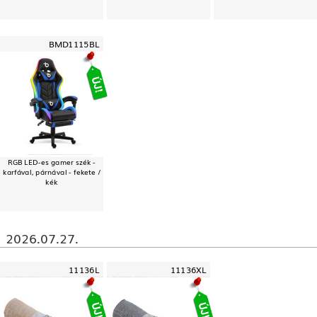
BMD1115BL
RGB LED-es gamer szék -
karfával, párnával - fekete /
kék
2026.07.27.
11136L
11136XL