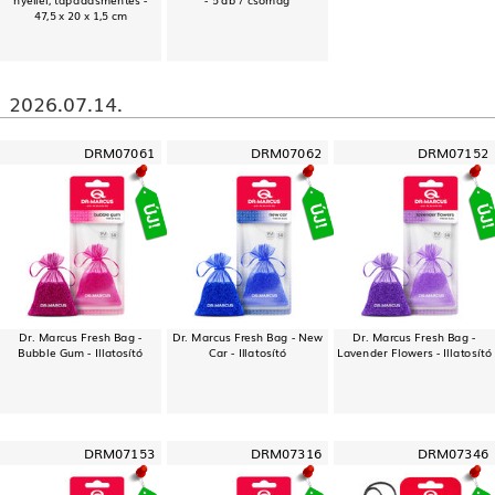
47,5 x 20 x 1,5 cm
2026.07.14.
DRM07061
DRM07062
DRM07152
Dr. Marcus Fresh Bag -
Dr. Marcus Fresh Bag - New
Dr. Marcus Fresh Bag -
Bubble Gum - Illatosító
Car - Illatosító
Lavender Flowers - Illatosító
DRM07153
DRM07316
DRM07346