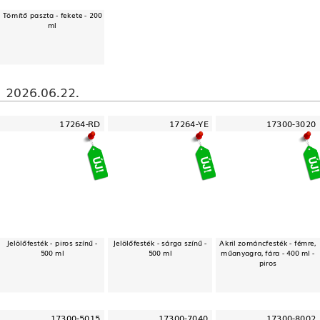
Tömítő paszta - fekete - 200
ml
2026.06.22.
17264-RD
17264-YE
17300-3020
Jelölőfesték - piros színű -
Jelölőfesték - sárga színű -
Akril zománcfesték - fémre,
500 ml
500 ml
műanyagra, fára - 400 ml -
piros
17300-5015
17300-7040
17300-8002