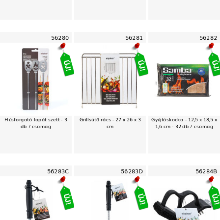
56280
56281
56282
Húsforgató lapát szett - 3
Grillsütő rács - 27 x 26 x 3
Gyújtóskocka - 12,5 x 18,5 x
db / csomag
cm
1,6 cm - 32 db / csomag
56283C
56283D
56284B