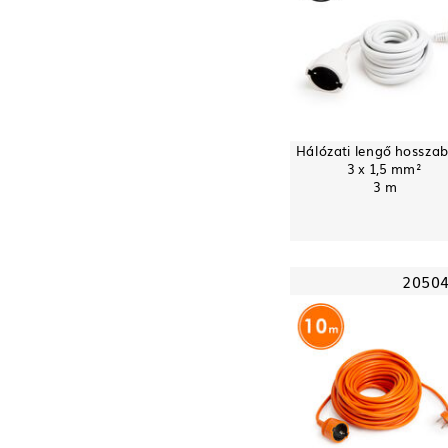
Hálózati lengő hosszab
3 x 1,5 mm²
3 m
2050