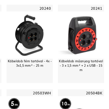
20240
20241
l
Kábeldob fém tartóval - 4x -
Kábeldob műanyag tartóval
3x1,5 mm² - 25 m
- 3 x 1,5 mm² + 2 x USB - 15
m
20503WH
20504BK