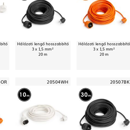
bító
Hálózati lengő hosszabbító
Hálózati lengő hosszabbít
3 x 1,5 mm²
3 x 1,5 mm²
20 m
20 m
4OR
20504WH
20507BK