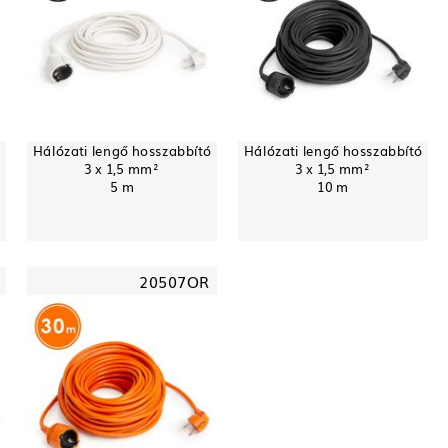
ó
Hálózati lengő hosszabbító
Hálózati lengő hosszabbító
3 x 1,5 mm²
3 x 1,5 mm²
5 m
10 m
20507OR