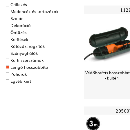
Grillezés
112
Medencék és tartozékok
Szolár
Dekoráció
Öntözés
Kerítések
Kötözők, rögzítők
Szúnyoghálók
Kerti szerszámok
Lengő hosszabbító
Védőborítás hosszabbí
Poharak
- kültéri
Egyéb kert
2050