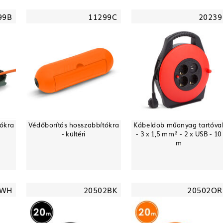
99B
11299C
20239
tókra
Védőborítás hosszabbítókra
Kábeldob műanyag tartóva
- kültéri
- 3 x 1,5 mm² - 2 x USB - 10
m
0WH
20502BK
20502OR