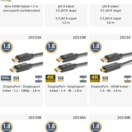
Mini HDMI kábel • 2 m
JACK kábel
JACK kábel
aranyozott csatlakozóval
3.5 JACK dugó
3.5 JACK dugó
-
-
3.5 JACK aljzat
3.5 JACK aljzat
1,5 m
3,0 m
20333A
20333B
20334
DisplayPort - Displayport
DisplayPort - Displayport
DisplayPort - HDMI kábel -
kábel - 1.2 - 1080p - 1,8 m
kábel - 1.4 - 4K - 1,8 m
1.4 - 4K - 1,8 m
20335B
20336A
20336B