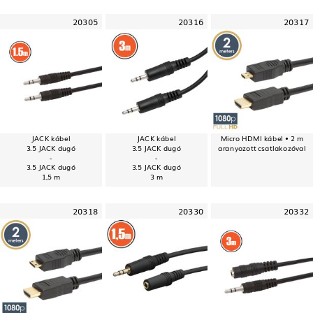
20305
20316
20317
JACK kábel
JACK kábel
Micro HDMI kábel • 2 m
3.5 JACK dugó
3.5 JACK dugó
aranyozott csatlakozóval
-
-
3.5 JACK dugó
3.5 JACK dugó
1,5 m
3 m
20318
20330
20332