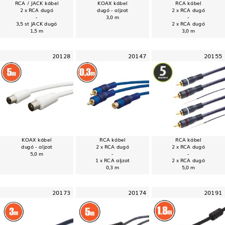
RCA / JACK kábel
KOAX kábel
RCA kábel
2 x RCA dugó
dugó - aljzat
2 x RCA dugó
-
3,0 m
-
3,5 st JACK dugó
2 x RCA dugó
1,5 m
3,0 m
20128
20147
20155
KOAX kábel
RCA kábel
RCA kábel
dugó - aljzat
2 x RCA dugó
2 x RCA dugó
5,0 m
-
-
1 x RCA aljzat
2 x RCA dugó
0,3 m
5,0 m
20173
20174
20191