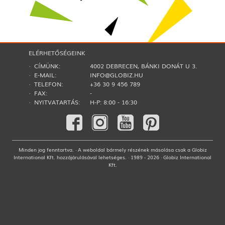
ELÉRHETŐSÉGEINK
· CÍMÜNK:
4002 DEBRECEN, BÁNKI DONÁT U 3.
· E-MAIL:
INFO@GLOBIZ.HU
· TELEFON:
+36 30 9 456 789
· FAX:
-
· NYITVATARTÁS:
H-P: 8:00 - 16:30
Minden jog fenntartva. · A weboldal bármely részének másolása csak a Globiz
International Kft. hozzájárulásával lehetséges. · 1989 - 2026 · Globiz International
Kft.