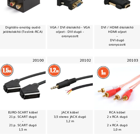
Digitális-analóg audió
VGA / DVI átalakító - VGA
DVI / HDMI átalakító
jelátalakító (Toslink-RCA)
aljzat - DVI dugó -
HDMI aljzat
aranyozott
-
DVI dugó
aranyozott
20100
20102
20103
EURO-SCART kábel
JACK kábel
RCA kábel
21 p. SCART dugó
3,5 stereo JACK dugó
2 x RCA dugó
-
1,2 m
-
21 p. SCART dugó
2 x RCA dugó
1,5 m
1,0 m