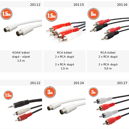
20112
20115
20116
KOAX kábel
RCA kábel
RCA kábel
dugó - aljzat
2 x RCA dugó
2 x RCA dugó
1,5 m
-
-
2 x RCA dugó
2 x RCA dugó
1,5 m
5,0 m
20122
20124
20127