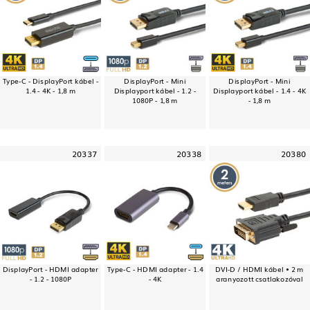
Type-C - DisplayPort kábel -
DisplayPort - Mini
DisplayPort - Mini
1.4 - 4K - 1,8 m
Displayport kábel - 1.2 -
Displayport kábel - 1.4 - 4K
1080P - 1,8 m
- 1,8 m
20337
20338
20380
DisplayPort - HDMI adapter
Type-C - HDMI adapter - 1.4
DVI-D / HDMI kábel • 2 m
- 1.2 - 1080P
- 4K
aranyozott csatlakozóval