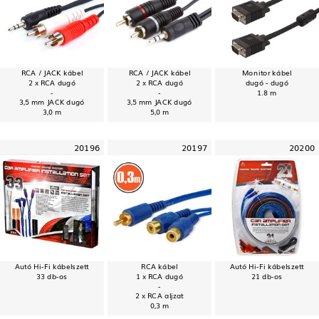
RCA / JACK kábel
RCA / JACK kábel
Monitor kábel
2 x RCA dugó
2 x RCA dugó
dugó - dugó
-
-
1.8 m
3,5 mm JACK dugó
3,5 mm JACK dugó
3,0 m
5,0 m
20196
20197
20200
Autó Hi-Fi kábelszett
RCA kábel
Autó Hi-Fi kábelszett
33 db-os
1 x RCA dugó
21 db-os
-
2 x RCA aljzat
0,3 m