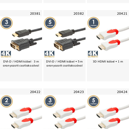
20381
20382
20421
DVI-D / HDMI kábel · 3 m
DVI-D / HDMI kábel • 5 m
3D HDMI kábel • 1 m
aranyozott csatlakozóval
aranyozott csatlakozóval
20422
20423
20424