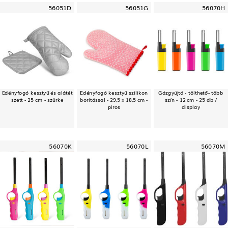
56051D
56051G
56070H
Edényfogó kesztyű és alátét
Edényfogó kesztyű szilikon
Gázgyújtó - tölthető- több
szett - 25 cm - szürke
borítással - 29,5 x 18,5 cm -
szín - 12 cm - 25 db /
piros
display
56070K
56070L
56070M