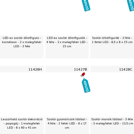
LED-es szolár állatfigura -
LED-es szolár állatfigurák -
Szolár állatfigurák - 2 féle -
kaméleon - 2 x melegfehér
4 féle - 2 x melegfehér LED -
1 fehér LED - 8,5 x 8 x 15 cm
LED - 3 féle
15 cm
11426H
11427B
11428C
Leszúrható szolár dekoráció
Szolár gyümölcsök lábbal -
Szolár manók lábbal - 3 féle
- papagáj - 1 melegfehér
4 féle - 2 fehér LED - 8 x 17
- 3 melegfehér LED - 13,5 cm
LED - 8 x 60 x 41 cm
cm