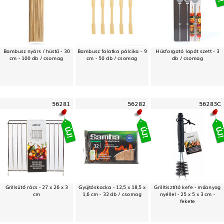
Bambusz nyárs / hústű - 30
Bambusz falatka pálcika - 9
Húsforgató lapát szett - 3
cm - 100 db / csomag
cm - 50 db / csomag
db / csomag
56281
56282
56283C
Grillsütő rács - 27 x 26 x 3
Gyújtóskocka - 12,5 x 18,5 x
Grilltisztító kefe - műanyag
cm
1,6 cm - 32 db / csomag
nyéllel - 25 x 5 x 3 cm -
fekete