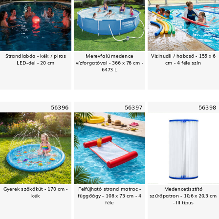
Strandlabda - kék / piros
Merevfalú medence
Vizinudli / habcső - 155 x 6
LED-del - 20 cm
vízforgatóval - 366 x 76 cm -
cm - 4 féle szín
6473 L
56396
56397
56398
Gyerek szökőkút - 170 cm -
Felfújható strand matrac -
Medencetisztító
kék
függőágy - 108 x 73 cm - 4
szűrőpatron - 10,6 x 20,3 cm
féle
- III típus