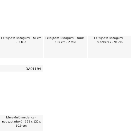
Felfújható úszógumi - 51 cm
Felfújható úszógumi - fánk -
Felfújható úszógumi -
- 3 féle
107 cm - 2 féle
autókerék - 91 cm
DA01194
Merevfalú medence -
négyzet alakú - 122 x 122 x
30,5 cm