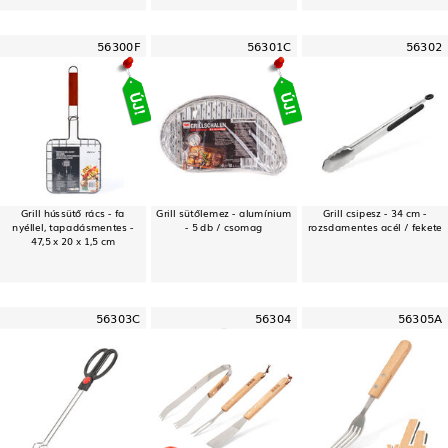
56300F
56301C
56302
Grill hússütő rács - fa
Grill sütőlemez - alumínium
Grill csipesz - 34 cm -
nyéllel, tapadásmentes -
- 5 db / csomag
rozsdamentes acél / fekete
47,5 x 20 x 1,5 cm
56303C
56304
56305A