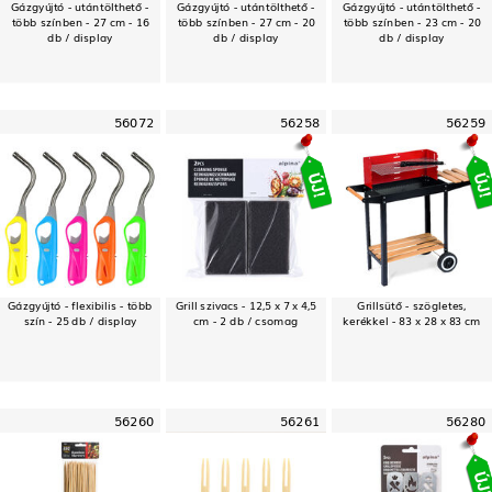
Gázgyújtó - utántölthető -
Gázgyújtó - utántölthető -
Gázgyújtó - utántölthető -
több színben - 27 cm - 16
több színben - 27 cm - 20
több színben - 23 cm - 20
db / display
db / display
db / display
56072
56258
56259
Gázgyújtó - flexibilis - több
Grill szivacs - 12,5 x 7 x 4,5
Grillsütő - szögletes,
szín - 25 db / display
cm - 2 db / csomag
kerékkel - 83 x 28 x 83 cm
56260
56261
56280