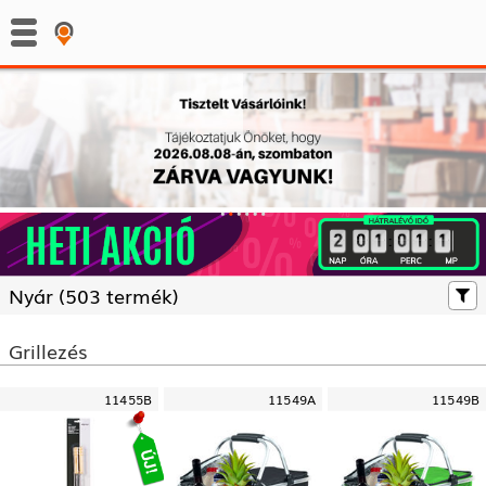
:
:
Nyár (
503 termék)
Grillezés
11455B
11549A
11549B