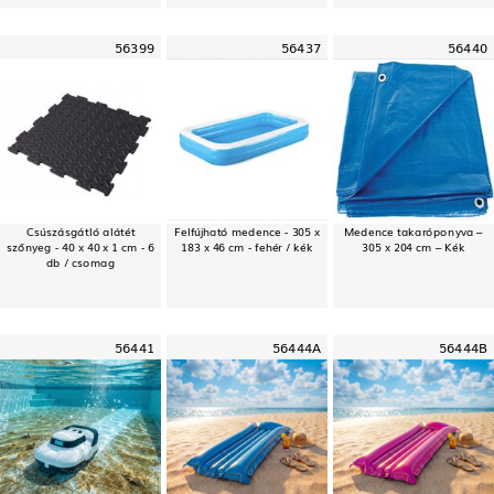
56399
56437
56440
Csúszásgátló alátét
Felfújható medence - 305 x
Medence takaróponyva –
szőnyeg - 40 x 40 x 1 cm - 6
183 x 46 cm - fehér / kék
305 x 204 cm – Kék
db / csomag
56441
56444A
56444B