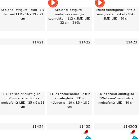
Szolár állatfigura - süni - 1 x
Szolár állatfigura -
Szolár állatfigurák - 4 féle -
filament LED - 16 x 19 x 23
méhecske - mozgó
mozgó szemekkel - 104 x
cm
szemekkel - 112 x SMD LED
SMD LED - 20 cm
- 22 cm - 2 féle
11421
11422
11423
LED-es szolár állatfigura -
LED-es szolár manó - 2 féle
LED-es szolár állatfigura -
mókus - akasztható -
- melegfehér LED -
"Welcome" szurikáta -
melegfehér LED - 25 x 6 x 19
műgyanta - 10 x 8,5 x 18,5
melegfehér LED - 30 cm
cm
cm
11424
11425
11426G