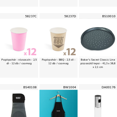
58237C
58237D
BS10010
Papírpohár - rózsaszín - 2,5
Papírpohár - BBQ - 2,5 dl -
Baker’s Secret Classic Line
dl - 12 db / csomag
12 db / csomag
pizzasütő tepsi - 41,3 x 38,8
x 2,1 cm
BS40108
BW1004
DA00176