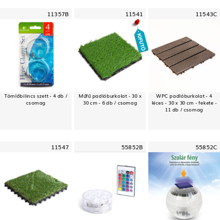
11357B
11541
11543C
Tömlőbilincs szett - 4 db /
Műfű padlóburkolat - 30 x
WPC padlóburkolat - 4
csomag
30 cm - 6 db / csomag
léces - 30 x 30 cm - fekete -
11 db / csomag
11547
55852B
55852C