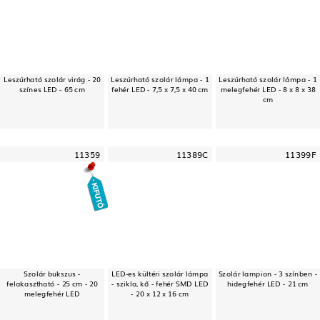
Leszúrható szolár virág - 20
Leszúrható szolár lámpa - 1
Leszúrható szolár lámpa - 1
színes LED - 65 cm
fehér LED - 7,5 x 7,5 x 40 cm
melegfehér LED - 8 x 8 x 38
cm
11359
11389C
11399F
Szolár bukszus -
LED-es kültéri szolár lámpa
Szolár lampion - 3 színben -
felakasztható - 25 cm - 20
- szikla, kő - fehér SMD LED
hidegfehér LED - 21 cm
melegfehér LED
- 20 x 12 x 16 cm