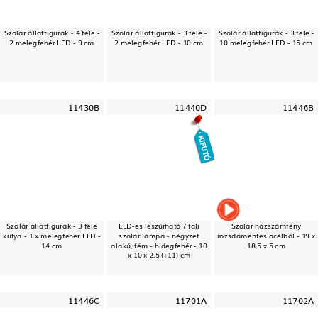
Szolár állatfigurák - 4 féle -
Szolár állatfigurák - 3 féle -
Szolár állatfigurák - 3 féle -
2 melegfehér LED - 9 cm
2 melegfehér LED - 10 cm
10 melegfehér LED - 15 cm
11430B
11440D
11446B
Szolár állatfigurák - 3 féle
LED-es leszúrható / fali
Szolár házszámfény
kutya - 1 x melegfehér LED -
szolár lámpa - négyzet
rozsdamentes acélból - 19 x
14 cm
alakú, fém - hidegfehér - 10
18,5 x 5 cm
x 10 x 2,5 (+11) cm
11446C
11701A
11702A