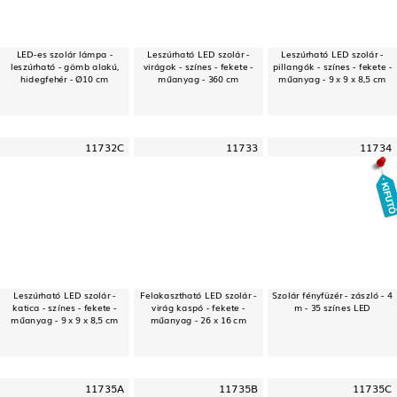
LED-es szolár lámpa -
Leszúrható LED szolár -
Leszúrható LED szolár -
leszúrható - gömb alakú,
virágok - színes - fekete -
pillangók - színes - fekete -
hidegfehér - Ø10 cm
műanyag - 360 cm
műanyag - 9 x 9 x 8,5 cm
11732C
11733
11734
Leszúrható LED szolár -
Felakasztható LED szolár -
Szolár fényfüzér - zászló - 4
katica - színes - fekete -
virág kaspó - fekete -
m - 35 színes LED
műanyag - 9 x 9 x 8,5 cm
műanyag - 26 x 16 cm
11735A
11735B
11735C