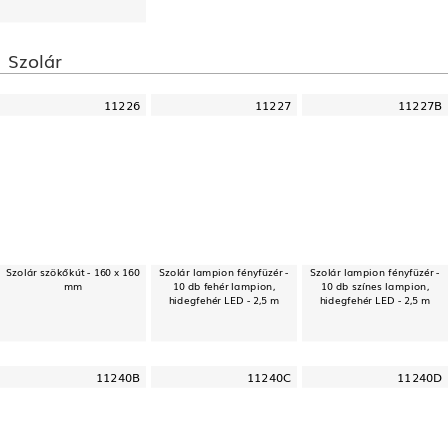
Szolár
11226
11227
11227B
Szolár szökőkút - 160 x 160
Szolár lampion fényfüzér -
Szolár lampion fényfüzér -
mm
10 db fehér lampion,
10 db színes lampion,
hidegfehér LED - 2,5 m
hidegfehér LED - 2,5 m
11240B
11240C
11240D