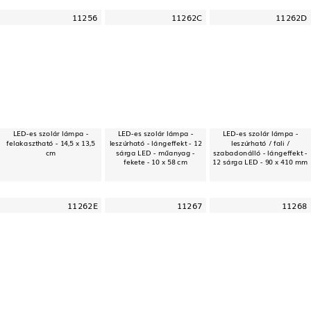
11256
11262C
11262D
LED-es szolár lámpa -
LED-es szolár lámpa -
LED-es szolár lámpa -
felakasztható - 14,5 x 13,5
leszúrható - lángeffekt - 12
leszúrható / fali /
cm
sárga LED - műanyag -
szabadonálló - lángeffekt -
fekete - 10 x 58 cm
12 sárga LED - 90 x 410 mm
11262E
11267
11268