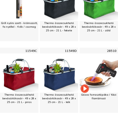
Grill nyárs szett - krómozott,
Thermo összecsukható
Thermo összecsukható
fa nyéllel - 4 db / csomag
bevásárlókosár - 49 x 28 x
bevásárlókosár - 49 x 28 x
25 cm - 21 L - fekete
25 cm - 21 L - zöld
11549C
11549D
28510
Thermo összecsukható
Thermo összecsukható
Gázos forrasztópáka / Kézi
bevásárlókosár - 49 x 28 x
bevásárlókosár - 49 x 28 x
flambírozó
25 cm - 21 L - piros
25 cm - 21 L - kék