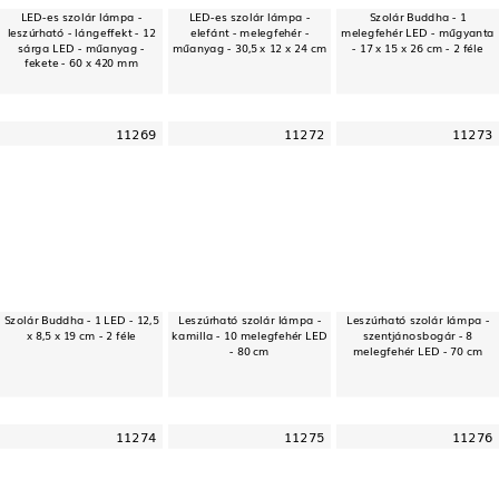
LED-es szolár lámpa -
LED-es szolár lámpa -
Szolár Buddha - 1
leszúrható - lángeffekt - 12
elefánt - melegfehér -
melegfehér LED - műgyanta
sárga LED - műanyag -
műanyag - 30,5 x 12 x 24 cm
- 17 x 15 x 26 cm - 2 féle
fekete - 60 x 420 mm
11269
11272
11273
Szolár Buddha - 1 LED - 12,5
Leszúrható szolár lámpa -
Leszúrható szolár lámpa -
x 8,5 x 19 cm - 2 féle
kamilla - 10 melegfehér LED
szentjánosbogár - 8
- 80 cm
melegfehér LED - 70 cm
11274
11275
11276