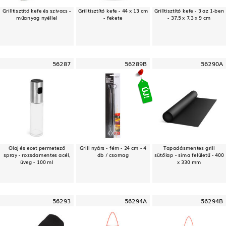
Grilltisztító kefe és szivacs -
Grilltisztító kefe - 44 x 13 cm
Grilltisztító kefe - 3 az 1-ben
műanyag nyéllel
- fekete
- 37,5 x 7,3 x 9 cm
56287
56289B
56290A
Olaj és ecet permetező
Grill nyárs - fém - 24 cm - 4
Tapadásmentes grill
spray - rozsdamentes acél,
db / csomag
sütőlap - sima felületű - 400
üveg - 100 ml
x 330 mm
56293
56294A
56294B