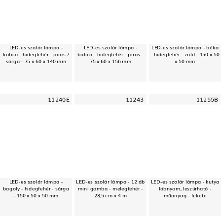
LED-es szolár lámpa -
LED-es szolár lámpa -
LED-es szolár lámpa - béka
katica - hidegfehér - piros /
katica - hidegfehér - piros -
- hidegfehér - zöld - 150 x 50
sárga - 75 x 60 x 140 mm
75 x 60 x 156 mm
x 50 mm
11240E
11243
11255B
LED-es szolár lámpa -
LED-es szolár lámpa - 12 db
LED-es szolár lámpa - kutya
bagoly - hidegfehér - sárga
mini gomba - melegfehér -
lábnyom, leszúrható -
- 150 x 50 x 50 mm
28,5 cm x 4 m
műanyag - fekete