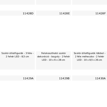
11428D
11428E
11428F
Szolár állatfigurák - 3 féle -
Felakasztható szolár
Szolár állatfigurák lábbal -
2 fehér LED - 8,5 cm
dekoráció - bagoly - 2 fehér
2 féle méhecske - 2 fehér
LED - 10 x 6 x 28 cm
LED - 10 x 8,5 x 26 cm
11429A
11429B
11430A