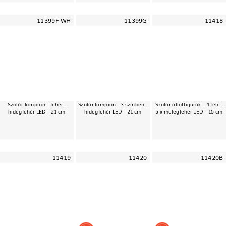
11399F-WH
11399G
11418
Szolár lampion - fehér -
Szolár lampion - 3 színben -
Szolár állatfigurák - 4 féle -
hidegfehér LED - 21 cm
hidegfehér LED - 21 cm
5 x melegfehér LED - 15 cm
11419
11420
11420B