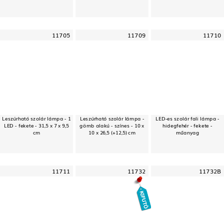
11705
11709
11710
Leszúrható szolár lámpa - 1
Leszúrható szolár lámpa -
LED-es szolár fali lámpa -
LED - fekete - 31,5 x 7 x 9,5
gömb alakú - színes - 10 x
hidegfehér - fekete -
cm
10 x 26,5 (+12,5) cm
műanyag
11711
11732
11732B