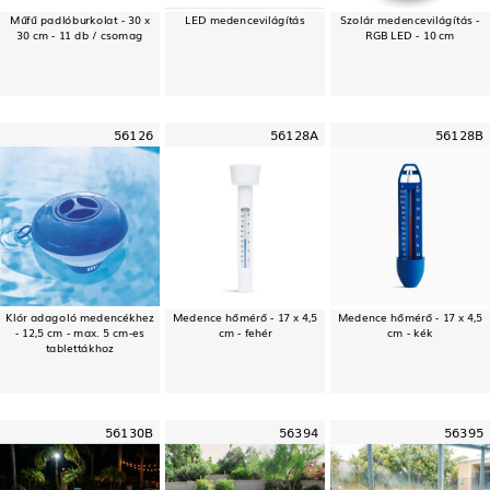
Műfű padlóburkolat - 30 x
LED medencevilágítás
Szolár medencevilágítás -
30 cm - 11 db / csomag
RGB LED - 10 cm
56126
56128A
56128B
Klór adagoló medencékhez
Medence hőmérő - 17 x 4,5
Medence hőmérő - 17 x 4,5
- 12,5 cm - max. 5 cm-es
cm - fehér
cm - kék
tablettákhoz
56130B
56394
56395