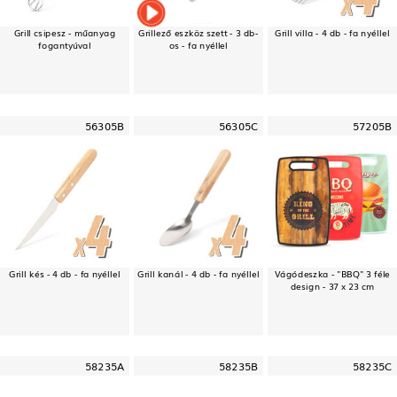
Grill csipesz - műanyag
Grillező eszköz szett - 3 db-
Grill villa - 4 db - fa nyéllel
fogantyúval
os - fa nyéllel
56305B
56305C
57205B
Grill kés - 4 db - fa nyéllel
Grill kanál - 4 db - fa nyéllel
Vágódeszka - "BBQ" 3 féle
design - 37 x 23 cm
58235A
58235B
58235C