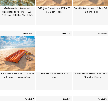
Medencetisztító robot -
Felfújható matrac - 174 x 56
Felfújható matrac - 174 x 56
vízszintes felületre - 40W -
x 18 cm - kék
x 18 cm - lila
106 μm - 6000 mAh - fehér
56444C
56445
56446
Felfújható matrac - 174 x 56
Felfújható strandlabda - 40
Felfújható matrac - krokodil
x 18 cm - narancssárga
cm
- 139 x 61 x 23 cm
56447
56448
56449