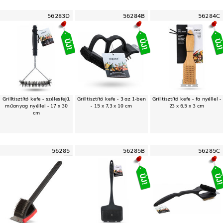
56283D
56284B
56284C
Grilltisztító kefe - szélesfejű,
Grilltisztító kefe - 3 az 1-ben
Grilltisztító kefe - fa nyéllel -
műanyag nyéllel - 17 x 30
- 15 x 7,3 x 10 cm
23 x 6,5 x 3 cm
cm
56285
56285B
56285C