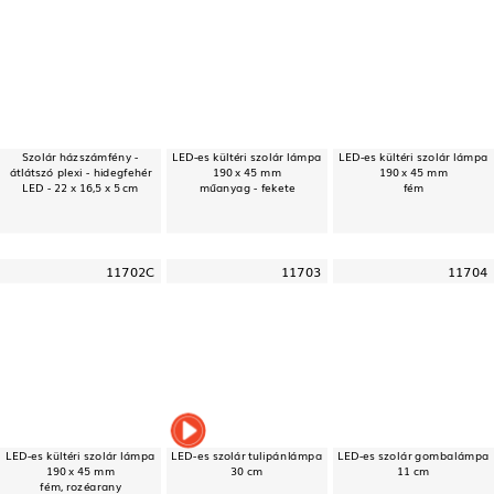
Szolár házszámfény -
LED-es kültéri szolár lámpa
LED-es kültéri szolár lámpa
átlátszó plexi - hidegfehér
190 x 45 mm
190 x 45 mm
LED - 22 x 16,5 x 5 cm
műanyag - fekete
fém
11702C
11703
11704
LED-es kültéri szolár lámpa
LED-es szolár tulipánlámpa
LED-es szolár gombalámpa
190 x 45 mm
30 cm
11 cm
fém, rozéarany