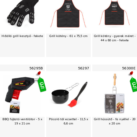
Hőálló grill kesztyű - fekete
Grill kötény - 61 x 75,5 cm
Grill kötény - gyerek méret -
44 x 60 cm - fekete
56295B
56297
56300E
BBQ fújtató ventilátor - 5 x
Pácoló tál ecsettel - 11,5 x
Grill hússütő - fa nyéllel - 20
19 x 21 cm
6,6 cm
x 20 cm