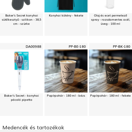
Baker's Secret konyhai
Konyhai kötény - fekete
Olaj és ecet permetező
sütőkesztyű - szilikon - 38,5
spray - rozsdamentes acél,
cm - szürke
üveg - 100 ml
DA00988
PP-BE-180
PP-BK-180
Baker's Secret - konyhai
Papírpohár - 180 ml - bézs
Papírpohár - 180 ml - fekete
pácoló pipetta
Medencék és tartozékok