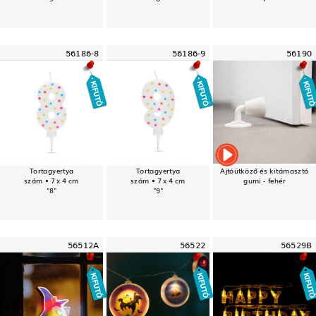
56186-8
56186-9
56190
Tortagyertya
Tortagyertya
Ajtóütköző és kitámasztó
szám • 7 x 4 cm
szám • 7 x 4 cm
gumi - fehér
"8"
"9"
56512A
56522
56529B