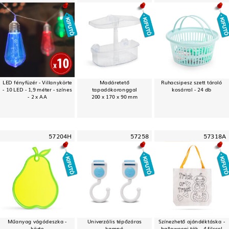
LED fényfüzér - Villanykörte
Madáretető
Ruhacsipesz szett tároló
- 10 LED - 1,9 méter - színes
tapadókoronggal
kosárral - 24 db
- 2 x AA
200 x 170 x 90 mm
57204H
57258
57318A
Műanyag vágódeszka -
Univerzális tépőzáras
Színezhető ajándéktáska -
körte
kampó
halloweeni tök - 4 filccel