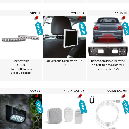
50991
55009B
55069D
Menetfény
Univerzális tablettartó - 7-
Rendszámtábla keretbe
DLA001
10"
épített tolatókamera +
8W • 900 lumen
szenzorok - 12V
1 pár / bliszter
55282
55346WH-2
55446M-WH