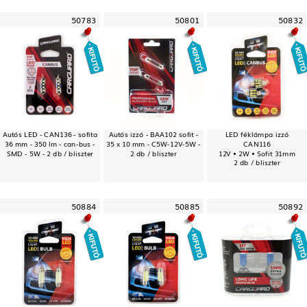
50783
50801
50832
Autós LED - CAN136 - sofita
Autós izzó - BAA102 sofit -
LED féklámpa izzó
36 mm - 350 lm - can-bus -
35 x 10 mm - C5W-12V-5W -
CAN116
SMD - 5W - 2 db / bliszter
2 db / bliszter
12V • 2W • Sofit 31mm
2 db / bliszter
50884
50885
50892