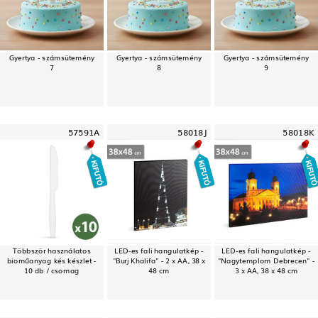
Gyertya - számsütemény
Gyertya - számsütemény
Gyertya - számsütemény
7
8
9
57591A
58018J
58018K
Többször használatos
LED-es fali hangulatkép -
LED-es fali hangulatkép -
bioműanyag kés készlet -
"Burj Khalifa" - 2 x AA, 38 x
"Nagytemplom Debrecen" -
10 db / csomag
48 cm
3 x AA, 38 x 48 cm