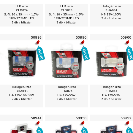
LED izzó
LED izzó
Halogén izzó
CLD024
CLD023
BHA034
Sofit 10 x 39 mm - 1,5W-
Sofit 10 x 35 mm - 1,5W-
H7-12V-100W
189l-27 SMD LED
189l-27 SMD LED
2 db / bliszter
2 db / bliszter
2 db / bliszter
50893
50896
50900
Halogén izzó
Halogén izzó
Halogén izzó
BHA033
BHA024
BHA014
H4-12V-100/90W
H7-12V-55W
H7-12V-55W
2 db / bliszter
2 db / bliszter
2 db / bliszter
50941
50950
50952