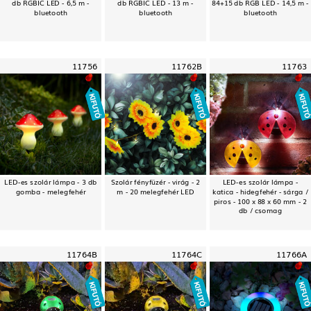
db RGBIC LED - 6,5 m -
db RGBIC LED - 13 m -
84+15 db RGB LED - 14,5 m -
bluetooth
bluetooth
bluetooth
11756
11762B
11763
LED-es szolár lámpa - 3 db
Szolár fényfüzér - virág - 2
LED-es szolár lámpa -
gomba - melegfehér
m - 20 melegfehér LED
katica - hidegfehér - sárga /
piros - 100 x 88 x 60 mm - 2
db / csomag
11764B
11764C
11766A