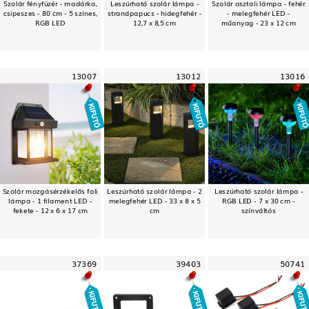
Szolár fényfüzér - madárka,
Leszúrható szolár lámpa -
Szolár asztali lámpa - fehér
csipeszes - 80 cm - 5 színes,
strandpapucs - hidegfehér -
- melegfehér LED -
RGB LED
12,7 x 8,5 cm
műanyag - 23 x 12 cm
13007
13012
13016
Szolár mozgásérzékelős fali
Leszúrható szolár lámpa - 2
Leszúrható szolár lámpa -
lámpa - 1 filament LED -
melegfehér LED - 33 x 8 x 5
RGB LED - 7 x 30 cm -
fekete - 12 x 6 x 17 cm
cm
színváltós
37369
39403
50741