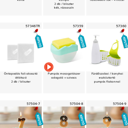
2 db / bliszter
kék, rózsaszín
57346TR
57359
57360
Öntapadós fali akasztó
Pumpás mosogatószer
Fürdőszobai / konyhai
átlátszó
adagoló + szivacs
eszköztartó
2 db / bliszter
pumpás flakonnal
57504-7
57504-8
57504-9