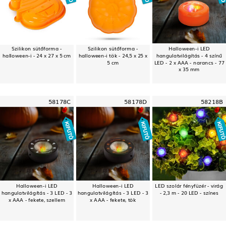
Szilikon sütőforma -
Szilikon sütőforma -
Halloween-i LED
halloween-i - 24 x 27 x 5 cm
halloween-i tök - 24,5 x 25 x
hangulatvilágítás - 4 színű
5 cm
LED - 2 x AAA - narancs - 77
x 35 mm
58178C
58178D
58218B
Halloween-i LED
Halloween-i LED
LED szolár fényfüzér - virág
hangulatvilágítás - 3 LED - 3
hangulatvilágítás - 3 LED - 3
- 2,3 m - 20 LED - színes
x AAA - fekete, szellem
x AAA - fekete, tök