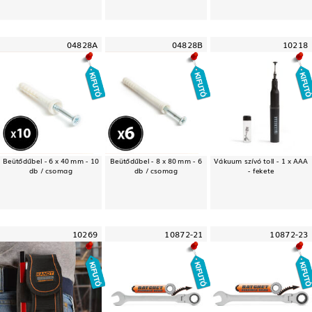
04828A
04828B
10218
Beütődűbel - 6 x 40 mm - 10
Beütődűbel - 8 x 80 mm - 6
Vákuum szívó toll - 1 x AAA
db / csomag
db / csomag
- fekete
10269
10872-21
10872-23