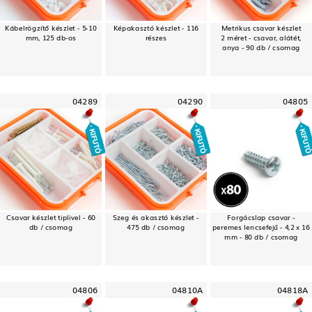
Kábelrögzítő készlet - 5-10
Képakasztó készlet - 116
Metrikus csavar készlet
mm, 125 db-os
részes
2 méret - csavar, alátét,
anya - 90 db / csomag
04289
04290
04805
Csavar készlet tiplivel - 60
Szeg és akasztó készlet -
Forgácslap csavar -
db / csomag
475 db / csomag
peremes lencsefejű - 4,2 x 16
mm - 80 db / csomag
04806
04810A
04818A