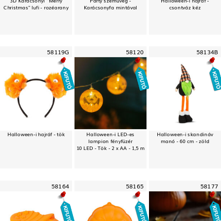
Christmas" lufi - rozéarany
Karácsonyfa mintával
csontváz kéz
58119G
58120
58134B
Halloween-i hajráf - tök
Halloween-i LED-es
Halloween-i skandináv
lampion fényfüzér
manó - 60 cm - zöld
10 LED - Tök - 2 x AA - 1,5 m
58164
58165
58177