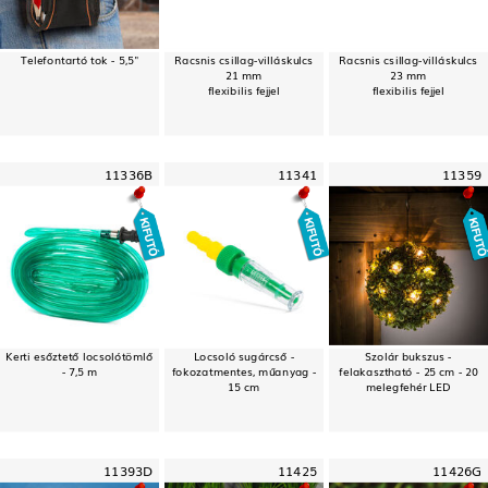
Telefontartó tok - 5,5"
Racsnis csillag-villáskulcs
Racsnis csillag-villáskulcs
21 mm
23 mm
flexibilis fejjel
flexibilis fejjel
11336B
11341
11359
Kerti esőztető locsolótömlő
Locsoló sugárcső -
Szolár bukszus -
- 7,5 m
fokozatmentes, műanyag -
felakasztható - 25 cm - 20
15 cm
melegfehér LED
11393D
11425
11426G