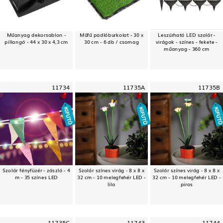
Műanyag dekorsablon -
Műfű padlóburkolat - 30 x
Leszúrható LED szolár -
pillangó - 44 x 30 x 4,3 cm
30 cm - 6 db / csomag
virágok - színes - fekete -
műanyag - 360 cm
11734
11735A
11735B
Szolár fényfüzér - zászló - 4
Szolár színes virág - 8 x 8 x
Szolár színes virág - 8 x 8 x
m - 35 színes LED
32 cm - 10 melegfehér LED -
32 cm - 10 melegfehér LED -
lila
piros
11735C
11743
11744