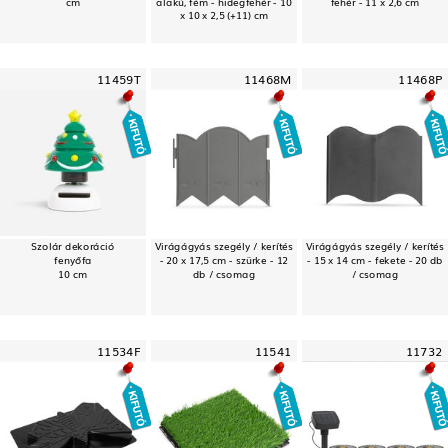
cm
alakú, fém - hidegfehér - 10
fehér - 11 x 2,6 cm
x 10 x 2,5 (+11) cm
11459T
11468M
11468P
Szolár dekoráció
Virágágyás szegély / kerítés
Virágágyás szegély / kerítés
fenyőfa
- 20 x 17,5 cm - szürke - 12
- 15 x 14 cm - fekete - 20 db
10 cm
db / csomag
/ csomag
11534F
11541
11732