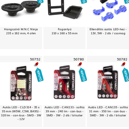
Hangszóró M.N.C Ninja
Fogantyú
Ellenállás autós LED-hez -
235 x 162 mm, 4 ohm
210 x 160 x 55 mm
12V, 5W - 2 db / csomag
50752
50780
50782
Autós LED - CLD314 - 35 x
Autós LED - CAN133 - sofita
Autós LED - CAN135 - sofita
35 mm (W5W, C5W, BA9S) -
39 mm - 240 lm - can-bus -
31 mm - 350 lm - can-bus -
320 lm - can-bus - SMD - 3W
SMD - 3W - 2 db / bliszter
SMD - 3W - 2 db / bliszter
- 12V