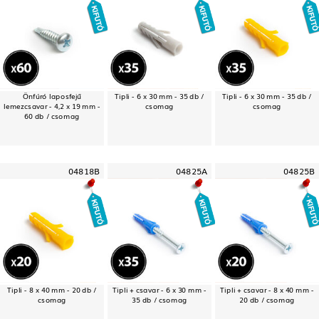
Önfúró laposfejű
Tipli - 6 x 30 mm - 35 db /
Tipli - 6 x 30 mm - 35 db /
lemezcsavar - 4,2 x 19 mm -
csomag
csomag
60 db / csomag
04818B
04825A
04825B
Tipli - 8 x 40 mm - 20 db /
Tipli + csavar - 6 x 30 mm -
Tipli + csavar - 8 x 40 mm -
csomag
35 db / csomag
20 db / csomag