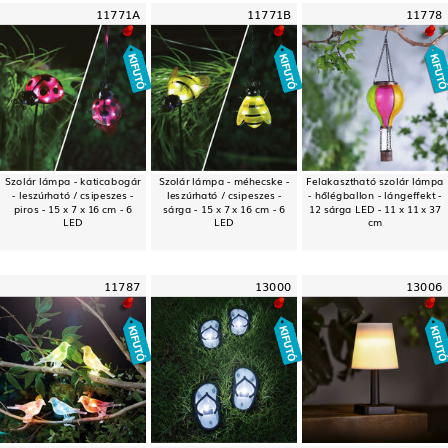
11771A
11771B
11778
Szolár lámpa - katicabogár
Szolár lámpa - méhecske -
Felakasztható szolár lámpa
- leszúrható / csipeszes -
leszúrható / csipeszes -
- hőlégballon - lángeffekt -
piros - 15 x 7 x 16 cm - 6
sárga - 15 x 7 x 16 cm - 6
12 sárga LED - 11 x 11 x 37
LED
LED
cm
11787
13000
13006