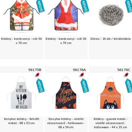
Kötény - karácsonyi - női 50
Kötény - karácsonyi - női 50
Dörzsi - 10 db / kínálótábla
x 70 cm
x 70 cm
56175B
56176A
56176C
Konyhai kötény - felnőtt
Konyhai kötény - vízálló
Kötény - gyerek méret -
méret - 68 x 52 cm
vászonszerű - halloween -
vízálló vászonszerű -
68 x 54 cm
halloween - 44 x 35 cm