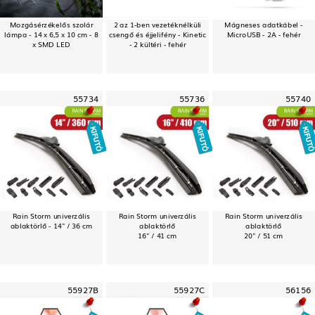
Mozgásérzékelős szolár
2 az 1-ben vezetéknélküli
Mágneses adatkábel -
lámpa - 14 x 6,5 x 10 cm - 8
csengő és éjjelifény - Kinetic
MicroUSB - 2A - fehér
x SMD LED
- 2 kültéri - fehér
55734
55736
55740
Rain Storm univerzális
Rain Storm univerzális
Rain Storm univerzális
ablaktörlő - 14" / 36 cm
ablaktörlő
ablaktörlő
16" / 41 cm
20" / 51 cm
55927B
55927C
56156