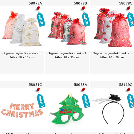
58078A
58078B
58078C
Organza ajándéktasak - 3
Organza ajándéktasak - 4
Organza ajándéktasak - 3
féle - 10 x 15 cm
féle - 20 x 30 cm
féle - 20 x 30 cm
58081C
58083A
58119C
3D Karácsonyi "Merry
Party szemüveg -
Halloween-i hajráf -