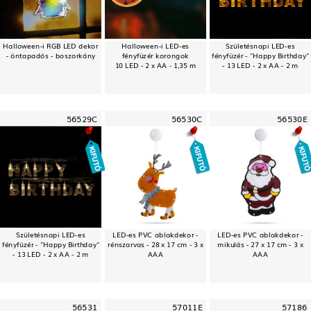
Halloween-i RGB LED dekor
Halloween-i LED-es
Születésnapi LED-es
- öntapadós - boszorkány
fényfüzér korongok
fényfüzér - "Happy Birthday"
10 LED - 2 x AA - 1,35 m
- 13 LED - 2 x AA - 2 m
56529C
56530C
56530E
Születésnapi LED-es
LED-es PVC ablakdekor -
LED-es PVC ablakdekor -
fényfüzér - "Happy Birthday"
rénszarvas - 28 x 17 cm - 3 x
mikulás - 27 x 17 cm - 3 x
- 13 LED - 2 x AA - 2 m
AAA
AAA
56531
57011E
57186