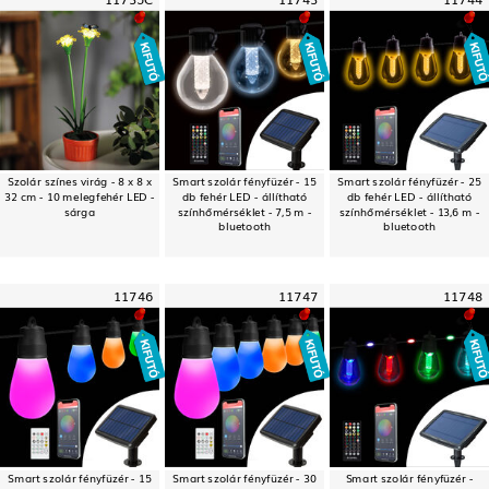
Szolár színes virág - 8 x 8 x
Smart szolár fényfüzér - 15
Smart szolár fényfüzér - 25
32 cm - 10 melegfehér LED -
db fehér LED - állítható
db fehér LED - állítható
sárga
színhőmérséklet - 7,5 m -
színhőmérséklet - 13,6 m -
bluetooth
bluetooth
11746
11747
11748
Smart szolár fényfüzér - 15
Smart szolár fényfüzér - 30
Smart szolár fényfüzér -