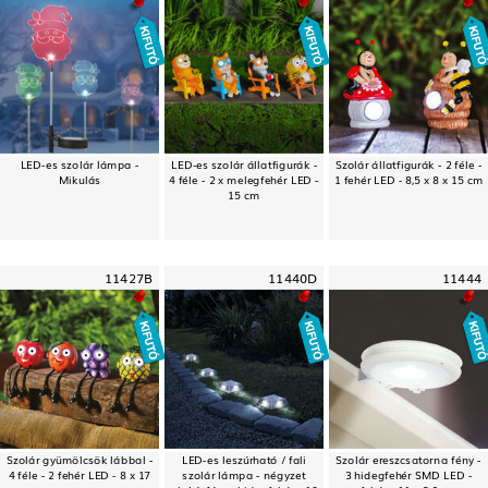
LED-es szolár lámpa -
LED-es szolár állatfigurák -
Szolár állatfigurák - 2 féle -
Mikulás
4 féle - 2 x melegfehér LED -
1 fehér LED - 8,5 x 8 x 15 cm
15 cm
11427B
11440D
11444
Szolár gyümölcsök lábbal -
LED-es leszúrható / fali
Szolár ereszcsatorna fény -
4 féle - 2 fehér LED - 8 x 17
szolár lámpa - négyzet
3 hidegfehér SMD LED -