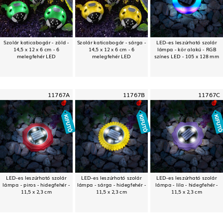
Szolár katicabogár - zöld -
Szolár katicabogár - sárga -
LED-es leszúrható szolár
14,5 x 12 x 6 cm - 6
14,5 x 12 x 6 cm - 6
lámpa - kör alakú - RGB
melegfehér LED
melegfehér LED
színes LED - 105 x 128 mm
11767A
11767B
11767C
LED-es leszúrható szolár
LED-es leszúrható szolár
LED-es leszúrható szolár
lámpa - piros - hidegfehér -
lámpa - sárga - hidegfehér -
lámpa - lila - hidegfehér -
11,5 x 2,3 cm
11,5 x 2,3 cm
11,5 x 2,3 cm