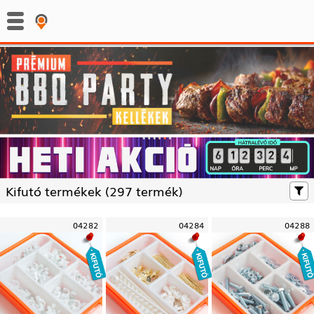
:
:
Kifutó termékek (
297 termék)
04282
04284
04288