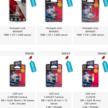
Halogén izzó
Halogén izzó
Halogén izzó
BHA004
BHA001
BHA003
55W • H7 • 1300 lumen
55W • H1 • 1300 lumen
55W • H4 • 1300 lumen
50956
50957
50983
LED izzó
LED izzó
LED izzó
CAN106 Canbus
CAN107 Canbus
CLD018
3W • Sofit 36mm • 54 lumen
3W • Sofit 39 mm • 72
3W • Sofit 36 mm
2 db / bliszter
lumen
150 lumen
2 db / bliszter
2 db / bliszter