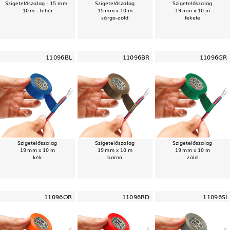
Szigetelőszalag - 15 mm ·
Szigetelőszalag
Szigetelőszalag
10 m - fehér
15 mm x 10 m
19 mm x 10 m
sárga-zöld
fekete
11096BL
11096BR
11096GR
Szigetelőszalag
Szigetelőszalag
Szigetelőszalag
19 mm x 10 m
19 mm x 10 m
19 mm x 10 m
kék
barna
zöld
11096OR
11096RD
11096SI