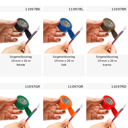
11097BK
11097BL
11097BR
Szigetelőszalag
Szigetelőszalag
Szigetelőszalag
19 mm x 20 m
19 mm x 20 m
19 mm x 20 m
fekete
kék
barna
11097GR
11097OR
11097RD