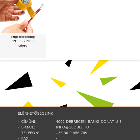
Szigetelőszalag
19 mm x 20 m
sárga
ELÉRHETŐSÉGEINK
· CÍMÜNK:
4002 DEBRECEN, BÁNKI DONÁT U 3.
· E-MAIL:
INFO@GLOBIZ.HU
· TELEFON:
+36 30 9 456 789
· FAX:
-