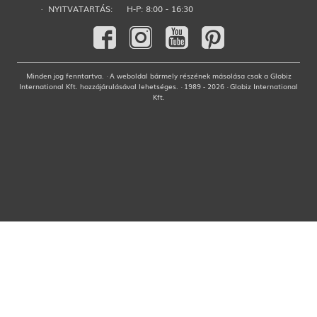
· NYITVATARTÁS:
H-P: 8:00 - 16:30
Minden jog fenntartva. · A weboldal bármely részének másolása csak a Globiz
International Kft. hozzájárulásával lehetséges. · 1989 - 2026 · Globiz International
Kft.