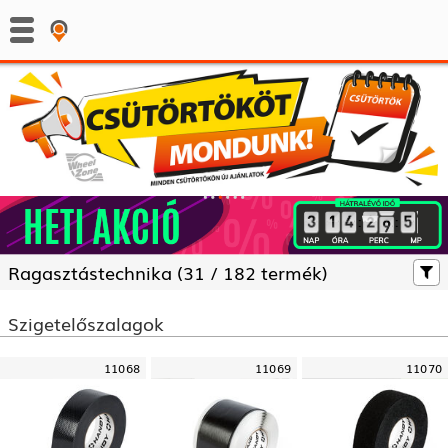
:
:
Ragasztás­technika (
31 /
182 termék)
Szigetelőszalagok
11068
11069
11070