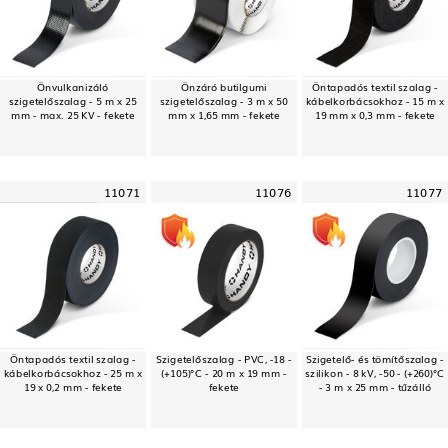
Önvulkanizáló
Önzáró butilgumi
Öntapadós textil szalag -
szigetelőszalag - 5 m x 25
szigetelőszalag - 3 m x 50
kábelkorbácsokhoz - 15 m x
mm - max. 25 KV - fekete
mm x 1,65 mm - fekete
19 mm x 0,3 mm - fekete
11071
11076
11077
Öntapadós textil szalag -
Szigetelőszalag - PVC, -18 -
Szigetelő- és tömítőszalag -
kábelkorbácsokhoz - 25 m x
(+105)°C - 20 m x 19 mm -
szilikon - 8 kV, -50 - (+260)°C
19 x 0,2 mm - fekete
fekete
- 3 m x 25 mm - tűzálló