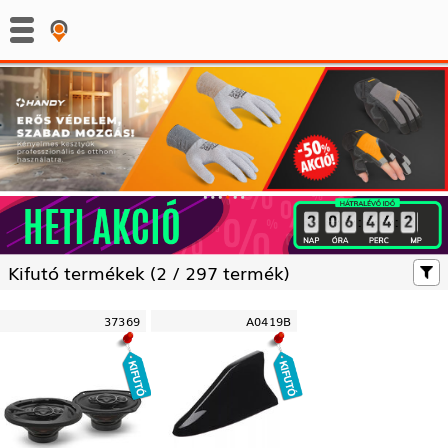
:
:
Kifutó termékek (
2 /
297 termék)
37369
A0419B