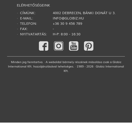
ELÉRHETŐSÉGEINK
· CÍMÜNK:
4002 DEBRECEN, BÁNKI DONÁT U 3.
· E-MAIL:
INFO@GLOBIZ.HU
· TELEFON:
+36 30 9 456 789
· FAX:
-
· NYITVATARTÁS:
H-P: 8:00 - 16:30
Minden jog fenntartva. · A weboldal bármely részének másolása csak a Globiz
International Kft. hozzájárulásával lehetséges. · 1989 - 2026 · Globiz International
Kft.