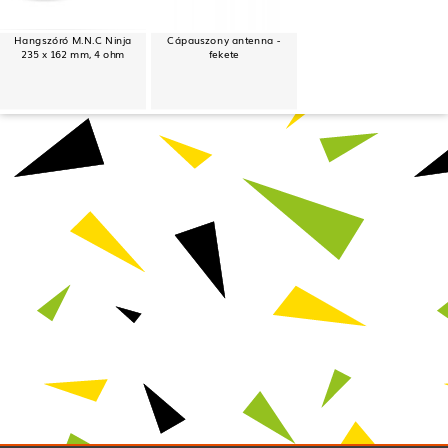
Hangszóró M.N.C Ninja
Cápauszony antenna -
235 x 162 mm, 4 ohm
fekete