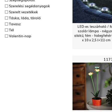
Szerelési segédanyagok
Szerelt vezetékek
Táska, láda, tároló
Tavasz
LED-es leszúrható / fa
Tél
szolár lámpa - négyz
alakú, fém - hidegfehér 
Valentin-nap
x 10 x 2,5 (+11) cm
117