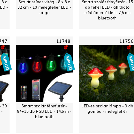
 8 x
Szolár színes virág - 8 x 8 x
Smart szolár fényfüzér - 15
LED -
32 cm - 10 melegfehér LED -
db fehér LED - állítható
sárga
színhőmérséklet - 7,5 m -
bluetooth
747
11748
11756
- 30
Smart szolár fényfüzér -
LED-es szolár lámpa - 3 db
 -
84+15 db RGB LED - 14,5 m -
gomba - melegfehér
bluetooth