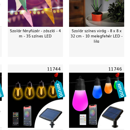
Szolár fényfüzér - zászló - 4
Szolár színes virág - 8 x 8 x
m - 35 színes LED
32 cm - 10 melegfehér LED -
lila
11744
11746