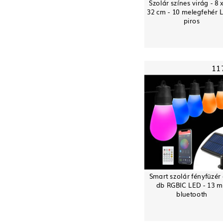
Szolár színes virág - 8 x
32 cm - 10 melegfehér 
piros
11
Smart szolár fényfüzér 
db RGBIC LED - 13 m
bluetooth