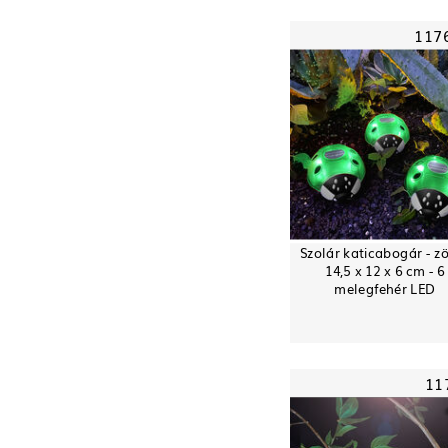
117
Szolár katicabogár - zö
14,5 x 12 x 6 cm - 6
melegfehér LED
11