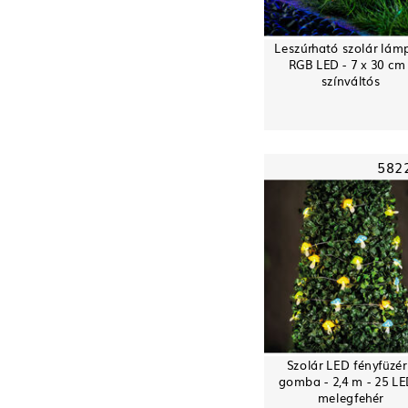
Leszúrható szolár lám
RGB LED - 7 x 30 cm 
színváltós
582
Szolár LED fényfüzér
gomba - 2,4 m - 25 LE
melegfehér