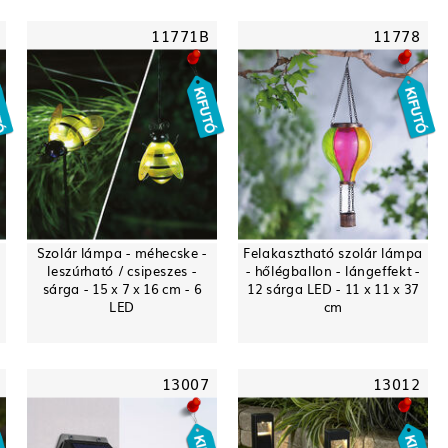
11771B
11778
Szolár lámpa - méhecske -
Felakasztható szolár lámpa
leszúrható / csipeszes -
- hőlégballon - lángeffekt -
sárga - 15 x 7 x 16 cm - 6
12 sárga LED - 11 x 11 x 37
LED
cm
13007
13012