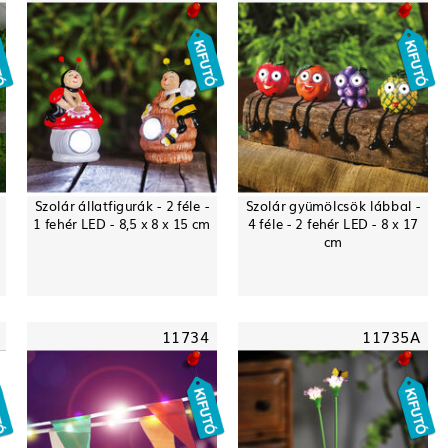
Szolár állatfigurák - 2 féle -
Szolár gyümölcsök lábbal -
-
1 fehér LED - 8,5 x 8 x 15 cm
4 féle - 2 fehér LED - 8 x 17
cm
11734
11735A