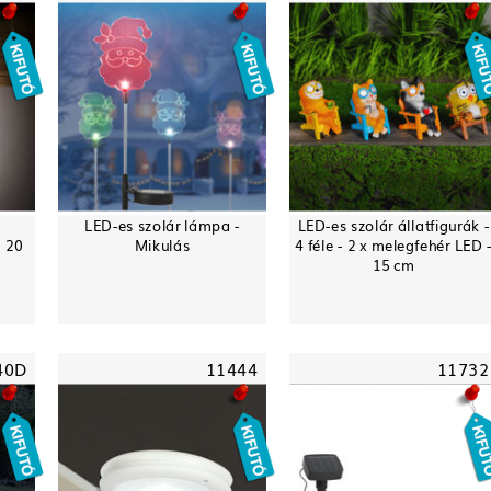
LED-es szolár lámpa -
LED-es szolár állatfigurák -
- 20
Mikulás
4 féle - 2 x melegfehér LED 
15 cm
40D
11444
11732