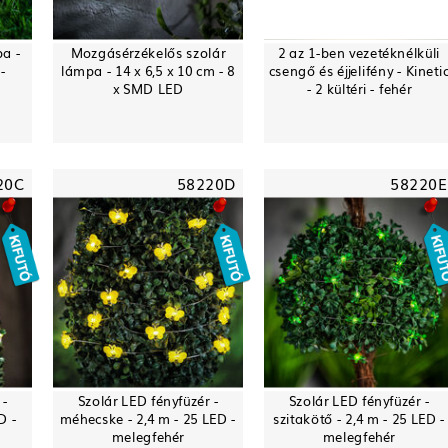
pa -
Mozgásérzékelős szolár
2 az 1-ben vezetéknélküli
-
lámpa - 14 x 6,5 x 10 cm - 8
csengő és éjjelifény - Kineti
x SMD LED
- 2 kültéri - fehér
20C
58220D
58220E
 -
Szolár LED fényfüzér -
Szolár LED fényfüzér -
D -
méhecske - 2,4 m - 25 LED -
szitakötő - 2,4 m - 25 LED -
melegfehér
melegfehér