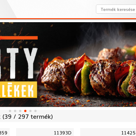
 (
39 /
297 termék)
359
11393D
11425