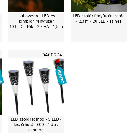
Halloween-i LED-es
LED szolár fényfüzér - virág
c
lampion fényfüzér
- 2,3 m - 20 LED - színes
10 LED - Tök - 2 x AA - 1,5 m
DA00274
LED szolár lámpa - 5 LED -
leszúrható - 600 - 4 db /
csomag