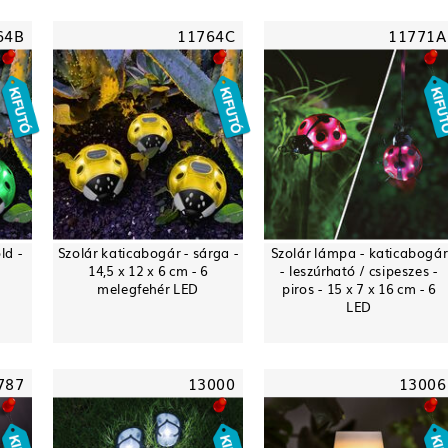
64B
11764C
11771A
ld -
Szolár katicabogár - sárga -
Szolár lámpa - katicabogár
14,5 x 12 x 6 cm - 6
- leszúrható / csipeszes -
melegfehér LED
piros - 15 x 7 x 16 cm - 6
LED
787
13000
13006