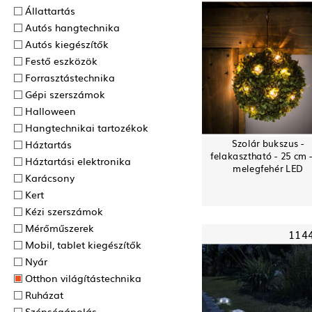
Állattartás
Autós hangtechnika
Autós kiegészítők
Festő eszközök
Forrasztás­technika
Gépi szerszámok
Halloween
Hangtechnikai tartozékok
Szolár bukszus -
Háztartás
felakasztható - 25 cm 
Háztartási elektronika
melegfehér LED
Karácsony
Kert
Kézi szerszámok
Mérőműszerek
114
Mobil, tablet kiegészítők
Nyár
Otthon világítástechnika
Ruházat
Szépségápolás