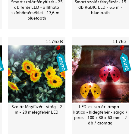
Smart szolár fényfüzér - 25
Smart szolár fényfüzér - 15
db fehér LED - állítható
db RGBIC LED - 6,5 m -
színhőmérséklet - 13,6 m -
bluetooth
bluetooth
11762B
11763
Szolár fényfüzér - virág - 2
LED-es szolár lámpa -
m - 20 melegfehér LED
katica - hidegfehér - sárga /
piros - 100 x 88 x 60 mm - 2
db / csomag