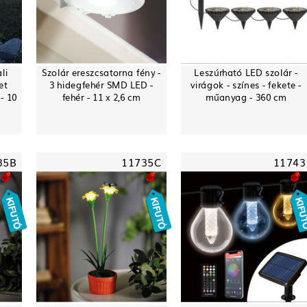
li
Szolár ereszcsatorna fény -
Leszúrható LED szolár -
et
3 hidegfehér SMD LED -
virágok - színes - fekete -
- 10
fehér - 11 x 2,6 cm
műanyag - 360 cm
35B
11735C
11743