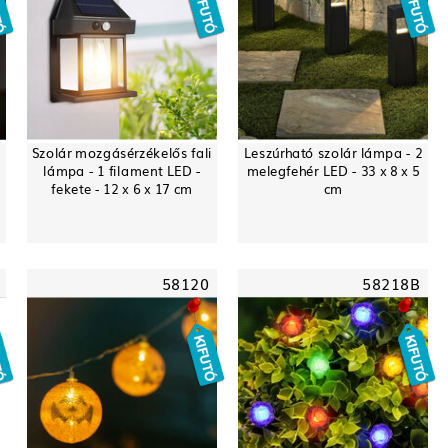
Szolár mozgásérzékelős fali
Leszúrható szolár lámpa - 2
lámpa - 1 filament LED -
melegfehér LED - 33 x 8 x 5
fekete - 12 x 6 x 17 cm
cm
58120
58218B