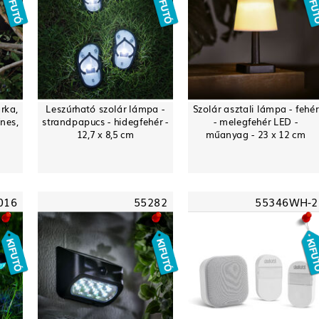
rka,
Leszúrható szolár lámpa -
Szolár asztali lámpa - fehér
ínes,
strandpapucs - hidegfehér -
- melegfehér LED -
12,7 x 8,5 cm
műanyag - 23 x 12 cm
016
55282
55346WH-2