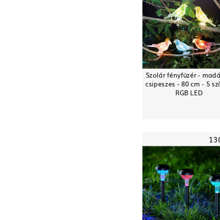
Szolár fényfüzér - madá
csipeszes - 80 cm - 5 sz
RGB LED
13