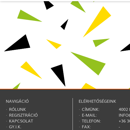
NAVIGÁCIÓ
ELÉRHETŐSÉGEINK
·
RÓLUNK
· CÍMÜNK:
4002
·
REGISZTRÁCIÓ
· E-MAIL:
INFO
·
KAPCSOLAT
· TELEFON:
+36 3
·
GY.I.K.
· FAX:
-