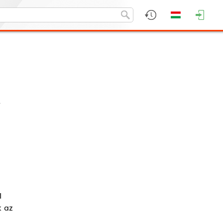
l
k az