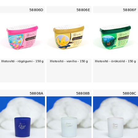
58806D
58806E
58806F
Illatosító - rágógumi - 150 g
Illatosító - vanília - 150 g
Illatosító - örökzöld - 150 g
58808A
58808B
58808C