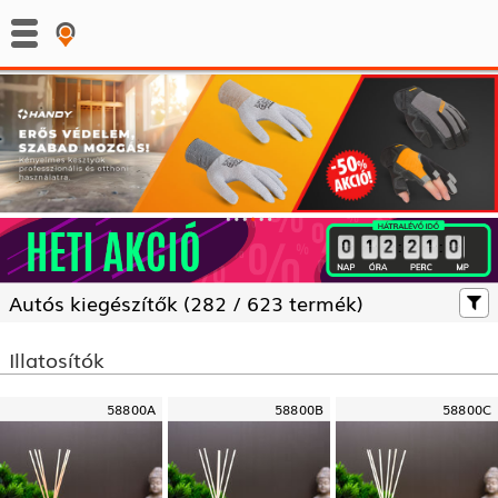
:
:
Autós kiegészítők (
282 /
623 termék)
Illatosítók
58800A
58800B
58800C