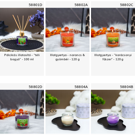
58801D
58802A
58802C
Pálcikás illatosító - "téli
Illatgyertya - narancs &
Illatgyertya - "karácsonyi
bogyó" - 100 ml
gyömbér - 120 g
fűszer" - 120 g
58802D
58804A
58804B