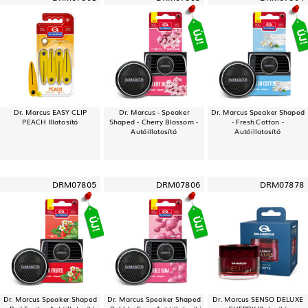
Dr. Marcus EASY CLIP
Dr. Marcus - Speaker
Dr. Marcus Speaker Shaped
PEACH Illatosító
Shaped - Cherry Blossom -
- Fresh Cotton -
Autóillatosító
Autóillatosító
DRM07805
DRM07806
DRM07878
Dr. Marcus Speaker Shaped
Dr. Marcus Speaker Shaped
Dr. Marcus SENSO DELUXE
- Red Fruits - Autóillatosító
- Bubble Gum- Autóillatosító
CHERRY Illatosító