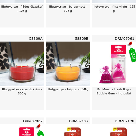
Illatgyertya - "Édes éjszaka"
Illatgyertya - bergamott -
Illatgyertya - friss virág - 125
- 125 g
125 g
g
58809A
58809B
DRM07061
Illatgyertya - eper & krém -
Illatgyertya - trópusi - 350 g
Dr. Marcus Fresh Bag -
350 g
Bubble Gum - Illatosító
DRM07062
DRM07127
DRM07128