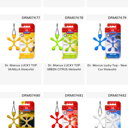
DRM07477
DRM07478
DRM07479
Dr. Marcus LUCKY TOP
Dr. Marcus LUCKY TOP
Dr. Marcus Lucky Top - New
VANILLA Illatosító
GREEN CITRUS Illatosító
Car Illatosító
DRM07480
DRM07481
DRM07482