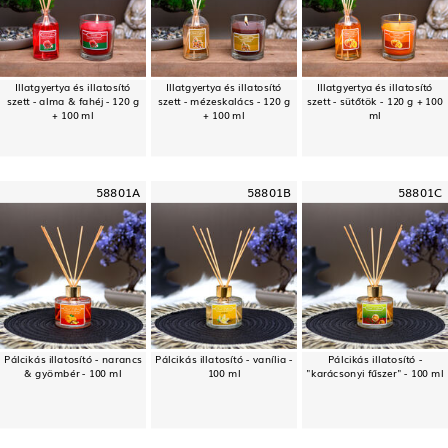
Illatgyertya és illatosító
Illatgyertya és illatosító
Illatgyertya és illatosító
szett - alma & fahéj - 120 g
szett - mézeskalács - 120 g
szett - sütőtök - 120 g + 100
+ 100 ml
+ 100 ml
ml
58801A
58801B
58801C
Pálcikás illatosító - narancs
Pálcikás illatosító - vanília -
Pálcikás illatosító -
& gyömbér - 100 ml
100 ml
"karácsonyi fűszer" - 100 ml