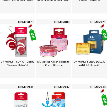
DRM07879
DRM07880
DRM07921
Dr. Marcus – SONIC – Cherry
Dr. Marcus Aircan illatosító
Dr. Marcus SENSO DELUXE
Blossom Illatosító
- Cherry Blossom
VANILLA Illatosító
DRM07931
DRM07932
DRM07948