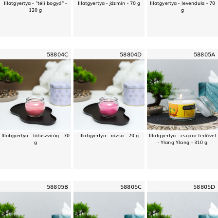
Illatgyertya - "téli bogyó" -
Illatgyertya - jázmin - 70 g
Illatgyertya - levendula - 70
120 g
g
58804C
58804D
58805A
Illatgyertya - lótuszvirág - 70
Illatgyertya - rózsa - 70 g
Illatgyertya - csupor fedővel
g
- Ylang Ylang - 310 g
58805B
58805C
58805D