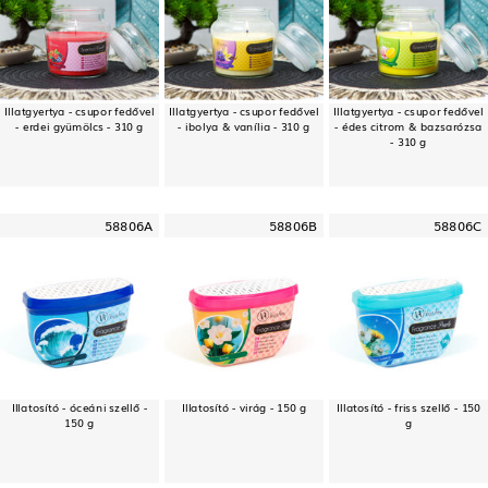
Illatgyertya - csupor fedővel
Illatgyertya - csupor fedővel
Illatgyertya - csupor fedővel
- erdei gyümölcs - 310 g
- ibolya & vanília - 310 g
- édes citrom & bazsarózsa
- 310 g
58806A
58806B
58806C
Illatosító - óceáni szellő -
Illatosító - virág - 150 g
Illatosító - friss szellő - 150
150 g
g