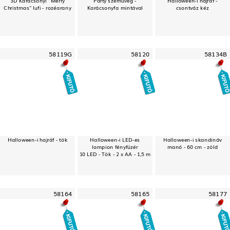
Christmas" lufi - rozéarany
Karácsonyfa mintával
csontváz kéz
58119G
58120
58134B
Halloween-i hajráf - tök
Halloween-i LED-es
Halloween-i skandináv
lampion fényfüzér
manó - 60 cm - zöld
10 LED - Tök - 2 x AA - 1,5 m
58164
58165
58177