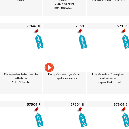
2 db / bliszter
kék, rózsaszín
57346TR
57359
57360
Öntapadós fali akasztó
Pumpás mosogatószer
Fürdőszobai / konyhai
átlátszó
adagoló + szivacs
eszköztartó
2 db / bliszter
pumpás flakonnal
57504-7
57504-8
57504-9