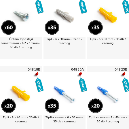
Önfúró laposfejű
Tipli - 6 x 30 mm - 35 db /
Tipli - 6 x 30 mm - 35 db /
lemezcsavar - 4,2 x 19 mm -
csomag
csomag
60 db / csomag
04818B
04825A
04825B
Tipli - 8 x 40 mm - 20 db /
Tipli + csavar - 6 x 30 mm -
Tipli + csavar - 8 x 40 mm -
csomag
35 db / csomag
20 db / csomag