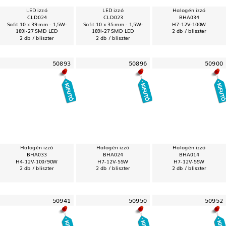
LED izzó
LED izzó
Halogén izzó
CLD024
CLD023
BHA034
Sofit 10 x 39 mm - 1,5W-
Sofit 10 x 35 mm - 1,5W-
H7-12V-100W
189l-27 SMD LED
189l-27 SMD LED
2 db / bliszter
2 db / bliszter
2 db / bliszter
50893
50896
50900
Halogén izzó
Halogén izzó
Halogén izzó
BHA033
BHA024
BHA014
H4-12V-100/90W
H7-12V-55W
H7-12V-55W
2 db / bliszter
2 db / bliszter
2 db / bliszter
50941
50950
50952