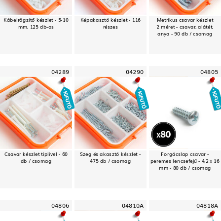
Kábelrögzítő készlet - 5-10
Képakasztó készlet - 116
Metrikus csavar készlet
mm, 125 db-os
részes
2 méret - csavar, alátét,
anya - 90 db / csomag
04289
04290
04805
Csavar készlet tiplivel - 60
Szeg és akasztó készlet -
Forgácslap csavar -
db / csomag
475 db / csomag
peremes lencsefejű - 4,2 x 16
mm - 80 db / csomag
04806
04810A
04818A