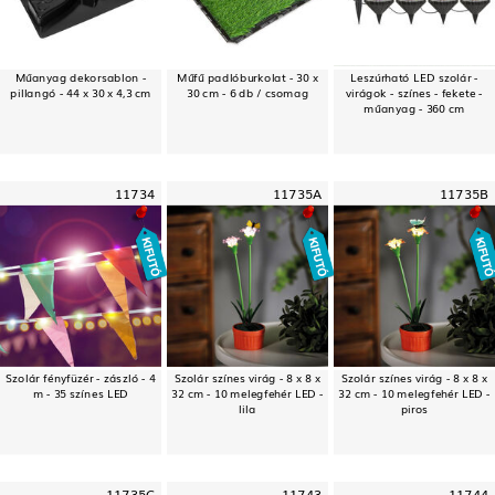
Műanyag dekorsablon -
Műfű padlóburkolat - 30 x
Leszúrható LED szolár -
pillangó - 44 x 30 x 4,3 cm
30 cm - 6 db / csomag
virágok - színes - fekete -
műanyag - 360 cm
11734
11735A
11735B
Szolár fényfüzér - zászló - 4
Szolár színes virág - 8 x 8 x
Szolár színes virág - 8 x 8 x
m - 35 színes LED
32 cm - 10 melegfehér LED -
32 cm - 10 melegfehér LED -
lila
piros
11735C
11743
11744