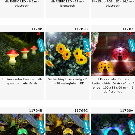
db RGBIC LED - 6,5 m -
db RGBIC LED - 13 m -
84+15 db RGB LED - 14,5 m -
bluetooth
bluetooth
bluetooth
11756
11762B
11763
LED-es szolár lámpa - 3 db
Szolár fényfüzér - virág - 2
LED-es szolár lámpa -
gomba - melegfehér
m - 20 melegfehér LED
katica - hidegfehér - sárga /
piros - 100 x 88 x 60 mm - 2
db / csomag
11764B
11764C
11766A