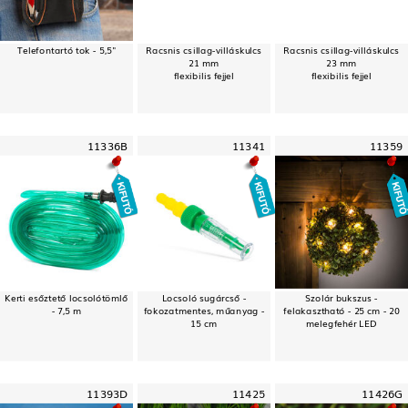
Telefontartó tok - 5,5"
Racsnis csillag-villáskulcs
Racsnis csillag-villáskulcs
21 mm
23 mm
flexibilis fejjel
flexibilis fejjel
11336B
11341
11359
Kerti esőztető locsolótömlő
Locsoló sugárcső -
Szolár bukszus -
- 7,5 m
fokozatmentes, műanyag -
felakasztható - 25 cm - 20
15 cm
melegfehér LED
11393D
11425
11426G