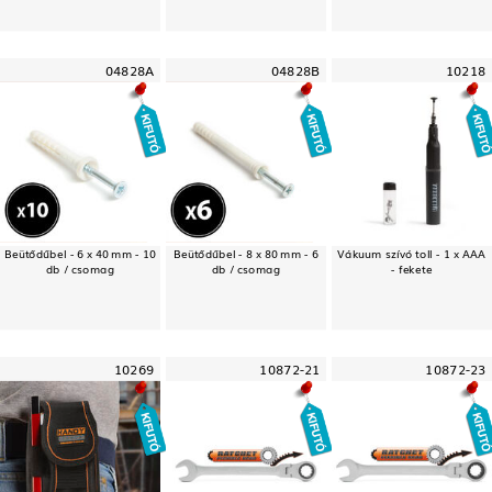
04828A
04828B
10218
Beütődűbel - 6 x 40 mm - 10
Beütődűbel - 8 x 80 mm - 6
Vákuum szívó toll - 1 x AAA
db / csomag
db / csomag
- fekete
10269
10872-21
10872-23