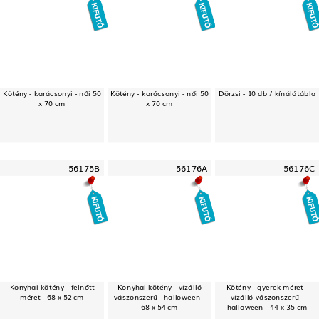
Kötény - karácsonyi - női 50
Kötény - karácsonyi - női 50
Dörzsi - 10 db / kínálótábla
x 70 cm
x 70 cm
56175B
56176A
56176C
Konyhai kötény - felnőtt
Konyhai kötény - vízálló
Kötény - gyerek méret -
méret - 68 x 52 cm
vászonszerű - halloween -
vízálló vászonszerű -
68 x 54 cm
halloween - 44 x 35 cm