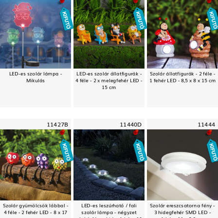
LED-es szolár lámpa -
LED-es szolár állatfigurák -
Szolár állatfigurák - 2 féle -
Mikulás
4 féle - 2 x melegfehér LED -
1 fehér LED - 8,5 x 8 x 15 cm
15 cm
11427B
11440D
11444
Szolár gyümölcsök lábbal -
LED-es leszúrható / fali
Szolár ereszcsatorna fény -
4 féle - 2 fehér LED - 8 x 17
szolár lámpa - négyzet
3 hidegfehér SMD LED -