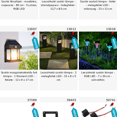
Szolár fényfüzér - madárka,
Leszúrható szolár lámpa -
Szolár asztali lámpa - fehér
csipeszes - 80 cm - 5 színes,
strandpapucs - hidegfehér -
- melegfehér LED -
RGB LED
12,7 x 8,5 cm
műanyag - 23 x 12 cm
13007
13012
13016
Szolár mozgásérzékelős fali
Leszúrható szolár lámpa - 2
Leszúrható szolár lámpa -
lámpa - 1 filament LED -
melegfehér LED - 33 x 8 x 5
RGB LED - 7 x 30 cm -
fekete - 12 x 6 x 17 cm
cm
színváltós
37369
39403
50741