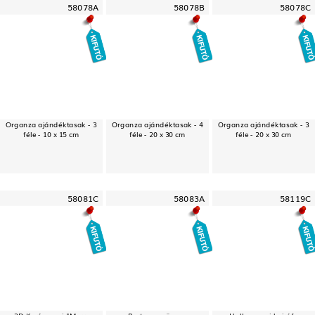
58078A
58078B
58078C
Organza ajándéktasak - 3
Organza ajándéktasak - 4
Organza ajándéktasak - 3
féle - 10 x 15 cm
féle - 20 x 30 cm
féle - 20 x 30 cm
58081C
58083A
58119C
3D Karácsonyi "Merry
Party szemüveg -
Halloween-i hajráf -