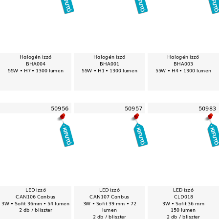
Halogén izzó
Halogén izzó
Halogén izzó
BHA004
BHA001
BHA003
55W • H7 • 1300 lumen
55W • H1 • 1300 lumen
55W • H4 • 1300 lumen
50956
50957
50983
LED izzó
LED izzó
LED izzó
CAN106 Canbus
CAN107 Canbus
CLD018
3W • Sofit 36mm • 54 lumen
3W • Sofit 39 mm • 72
3W • Sofit 36 mm
2 db / bliszter
lumen
150 lumen
2 db / bliszter
2 db / bliszter