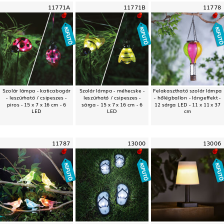
11771A
11771B
11778
Szolár lámpa - katicabogár
Szolár lámpa - méhecske -
Felakasztható szolár lámpa
- leszúrható / csipeszes -
leszúrható / csipeszes -
- hőlégballon - lángeffekt -
piros - 15 x 7 x 16 cm - 6
sárga - 15 x 7 x 16 cm - 6
12 sárga LED - 11 x 11 x 37
LED
LED
cm
11787
13000
13006