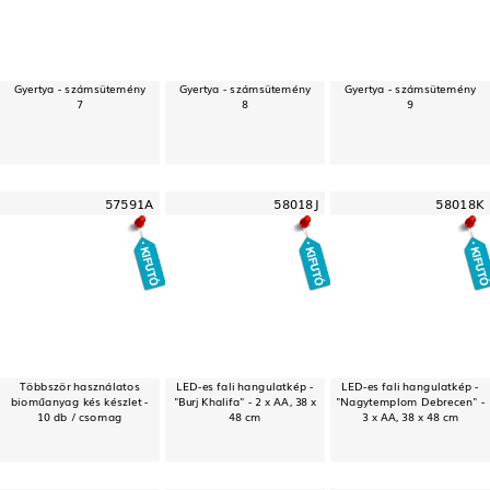
Gyertya - számsütemény
Gyertya - számsütemény
Gyertya - számsütemény
7
8
9
57591A
58018J
58018K
Többször használatos
LED-es fali hangulatkép -
LED-es fali hangulatkép -
bioműanyag kés készlet -
"Burj Khalifa" - 2 x AA, 38 x
"Nagytemplom Debrecen" -
10 db / csomag
48 cm
3 x AA, 38 x 48 cm