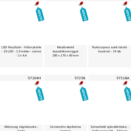
LED fényfüzér - Villanykörte
Madáretető
Ruhacsipesz szett tároló
- 10 LED - 1,9 méter - színes
tapadókoronggal
kosárral - 24 db
- 2 x AA
200 x 170 x 90 mm
57204H
57258
57318A
Műanyag vágódeszka -
Univerzális tépőzáras
Színezhető ajándéktáska -
körte
kampó
halloweeni tök - 4 filccel