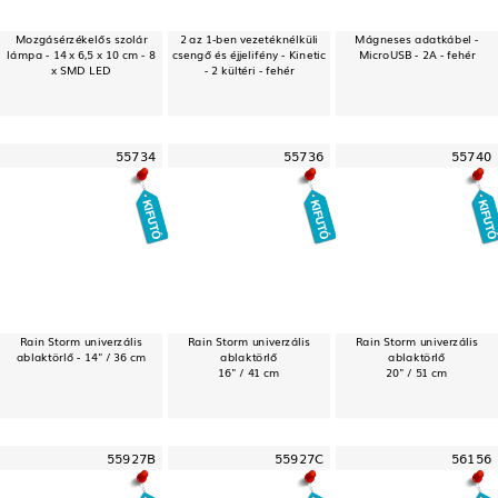
Mozgásérzékelős szolár
2 az 1-ben vezetéknélküli
Mágneses adatkábel -
lámpa - 14 x 6,5 x 10 cm - 8
csengő és éjjelifény - Kinetic
MicroUSB - 2A - fehér
x SMD LED
- 2 kültéri - fehér
55734
55736
55740
Rain Storm univerzális
Rain Storm univerzális
Rain Storm univerzális
ablaktörlő - 14" / 36 cm
ablaktörlő
ablaktörlő
16" / 41 cm
20" / 51 cm
55927B
55927C
56156