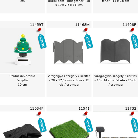
cm
alakú, fém - hidegfehér - 10
fehér - 11 x 2,6 cm
x 10 x 2,5 (+11) cm
11459T
11468M
11468P
Szolár dekoráció
Virágágyás szegély / kerítés
Virágágyás szegély / kerítés
fenyőfa
- 20 x 17,5 cm - szürke - 12
- 15 x 14 cm - fekete - 20 db
10 cm
db / csomag
/ csomag
11534F
11541
11732