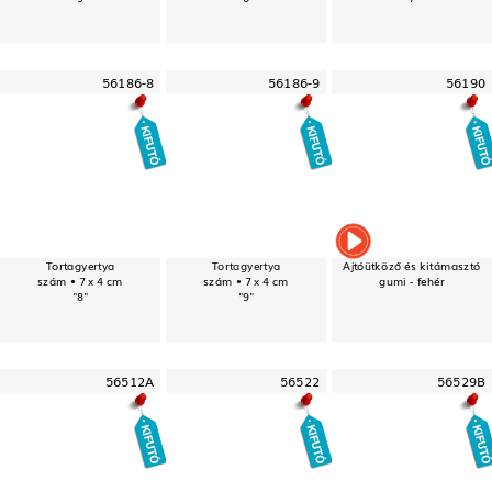
56186-8
56186-9
56190
Tortagyertya
Tortagyertya
Ajtóütköző és kitámasztó
szám • 7 x 4 cm
szám • 7 x 4 cm
gumi - fehér
"8"
"9"
56512A
56522
56529B