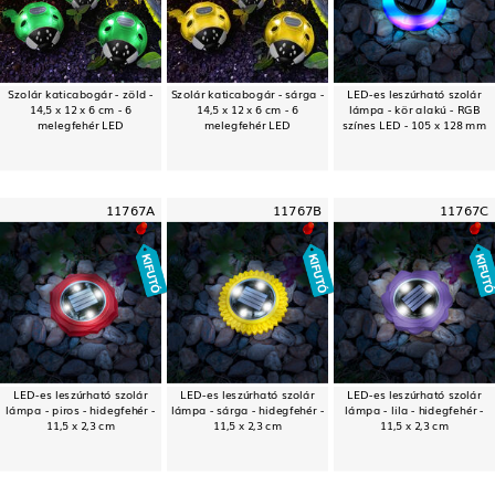
Szolár katicabogár - zöld -
Szolár katicabogár - sárga -
LED-es leszúrható szolár
14,5 x 12 x 6 cm - 6
14,5 x 12 x 6 cm - 6
lámpa - kör alakú - RGB
melegfehér LED
melegfehér LED
színes LED - 105 x 128 mm
11767A
11767B
11767C
LED-es leszúrható szolár
LED-es leszúrható szolár
LED-es leszúrható szolár
lámpa - piros - hidegfehér -
lámpa - sárga - hidegfehér -
lámpa - lila - hidegfehér -
11,5 x 2,3 cm
11,5 x 2,3 cm
11,5 x 2,3 cm