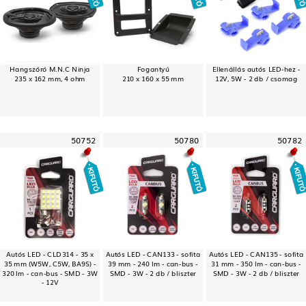
Hangszóró M.N.C Ninja
Fogantyú
Ellenállás autós LED-hez -
235 x 162 mm, 4 ohm
210 x 160 x 55 mm
12V, 5W - 2 db / csomag
50752
50780
50782
Autós LED - CLD314 - 35 x
Autós LED - CAN133 - sofita
Autós LED - CAN135 - sofita
35 mm (W5W, C5W, BA9S) -
39 mm - 240 lm - can-bus -
31 mm - 350 lm - can-bus -
320 lm - can-bus - SMD - 3W
SMD - 3W - 2 db / bliszter
SMD - 3W - 2 db / bliszter
- 12V