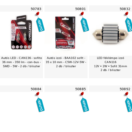
50783
50801
50832
Autós LED - CAN136 - sofita
Autós izzó - BAA102 sofit -
LED féklámpa izzó
36 mm - 350 lm - can-bus -
35 x 10 mm - C5W-12V-5W -
CAN116
SMD - 5W - 2 db / bliszter
2 db / bliszter
12V • 2W • Sofit 31mm
2 db / bliszter
50884
50885
50892