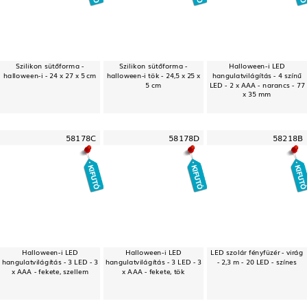
Szilikon sütőforma -
Szilikon sütőforma -
Halloween-i LED
halloween-i - 24 x 27 x 5 cm
halloween-i tök - 24,5 x 25 x
hangulatvilágítás - 4 színű
5 cm
LED - 2 x AAA - narancs - 77
x 35 mm
58178C
58178D
58218B
Halloween-i LED
Halloween-i LED
LED szolár fényfüzér - virág
hangulatvilágítás - 3 LED - 3
hangulatvilágítás - 3 LED - 3
- 2,3 m - 20 LED - színes
x AAA - fekete, szellem
x AAA - fekete, tök