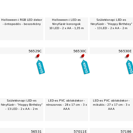
Halloween-i RGB LED dekor
Halloween-i LED-es
Születésnapi LED-es
- öntapadós - boszorkány
fényfüzér korongok
fényfüzér - "Happy Birthday"
10 LED - 2 x AA - 1,35 m
- 13 LED - 2 x AA - 2 m
56529C
56530C
56530E
Születésnapi LED-es
LED-es PVC ablakdekor -
LED-es PVC ablakdekor -
fényfüzér - "Happy Birthday"
rénszarvas - 28 x 17 cm - 3 x
mikulás - 27 x 17 cm - 3 x
- 13 LED - 2 x AA - 2 m
AAA
AAA
56531
57011E
57186