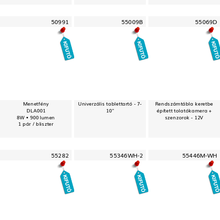
50991
55009B
55069D
Menetfény
Univerzális tablettartó - 7-
Rendszámtábla keretbe
DLA001
10"
épített tolatókamera +
8W • 900 lumen
szenzorok - 12V
1 pár / bliszter
55282
55346WH-2
55446M-WH