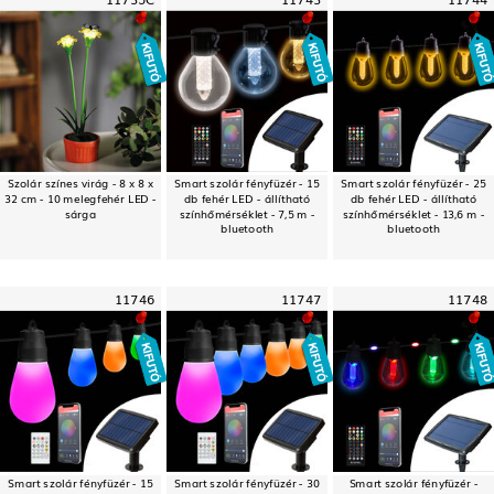
Szolár színes virág - 8 x 8 x
Smart szolár fényfüzér - 15
Smart szolár fényfüzér - 25
32 cm - 10 melegfehér LED -
db fehér LED - állítható
db fehér LED - állítható
sárga
színhőmérséklet - 7,5 m -
színhőmérséklet - 13,6 m -
bluetooth
bluetooth
11746
11747
11748
Smart szolár fényfüzér - 15
Smart szolár fényfüzér - 30
Smart szolár fényfüzér -