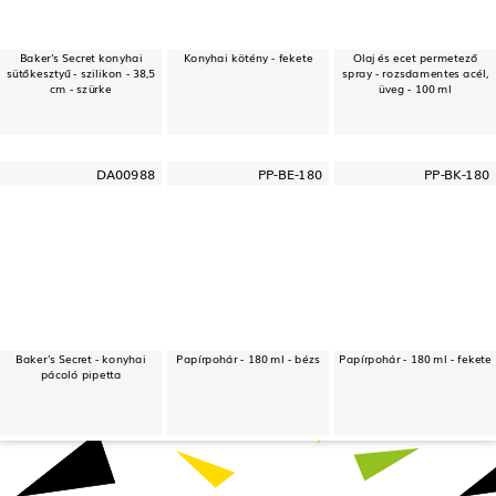
Baker's Secret konyhai
Konyhai kötény - fekete
Olaj és ecet permetező
sütőkesztyű - szilikon - 38,5
spray - rozsdamentes acél,
cm - szürke
üveg - 100 ml
DA00988
PP-BE-180
PP-BK-180
Baker's Secret - konyhai
Papírpohár - 180 ml - bézs
Papírpohár - 180 ml - fekete
pácoló pipetta