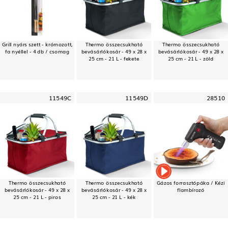
Grill nyárs szett - krómozott,
Thermo összecsukható
Thermo összecsukható
fa nyéllel - 4 db / csomag
bevásárlókosár - 49 x 28 x
bevásárlókosár - 49 x 28 x
25 cm - 21 L - fekete
25 cm - 21 L - zöld
11549C
11549D
28510
Thermo összecsukható
Thermo összecsukható
Gázos forrasztópáka / Kézi
bevásárlókosár - 49 x 28 x
bevásárlókosár - 49 x 28 x
flambírozó
25 cm - 21 L - piros
25 cm - 21 L - kék