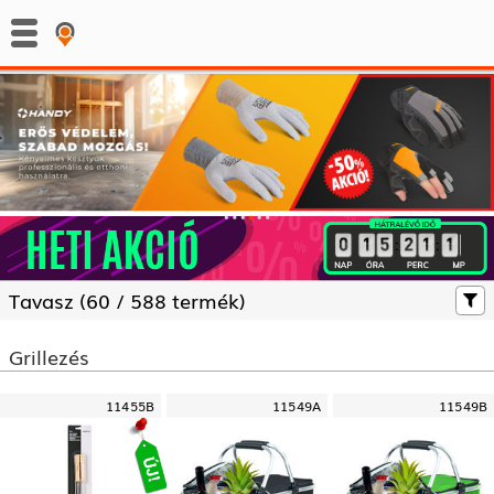
:
:
Tavasz (
60 /
588 termék)
Grillezés
11455B
11549A
11549B