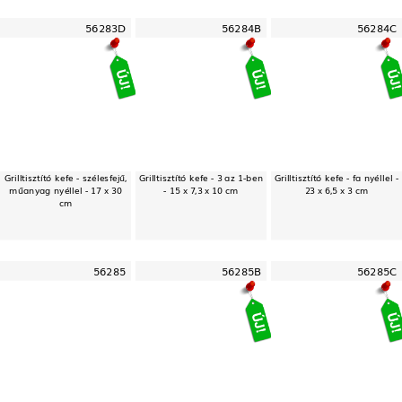
56283D
56284B
56284C
Grilltisztító kefe - szélesfejű,
Grilltisztító kefe - 3 az 1-ben
Grilltisztító kefe - fa nyéllel -
műanyag nyéllel - 17 x 30
- 15 x 7,3 x 10 cm
23 x 6,5 x 3 cm
cm
56285
56285B
56285C