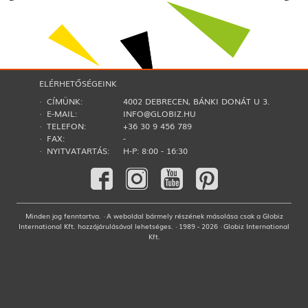
ELÉRHETŐSÉGEINK
· CÍMÜNK:
4002 DEBRECEN, BÁNKI DONÁT U 3.
· E-MAIL:
INFO@GLOBIZ.HU
· TELEFON:
+36 30 9 456 789
· FAX:
-
· NYITVATARTÁS:
H-P: 8:00 - 16:30
Minden jog fenntartva. · A weboldal bármely részének másolása csak a Globiz
International Kft. hozzájárulásával lehetséges. · 1989 - 2026 · Globiz International
Kft.