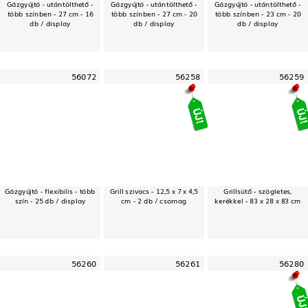
Gázgyújtó - utántölthető -
Gázgyújtó - utántölthető -
Gázgyújtó - utántölthető -
több színben - 27 cm - 16
több színben - 27 cm - 20
több színben - 23 cm - 20
db / display
db / display
db / display
56072
56258
56259
Gázgyújtó - flexibilis - több
Grill szivacs - 12,5 x 7 x 4,5
Grillsütő - szögletes,
szín - 25 db / display
cm - 2 db / csomag
kerékkel - 83 x 28 x 83 cm
56260
56261
56280