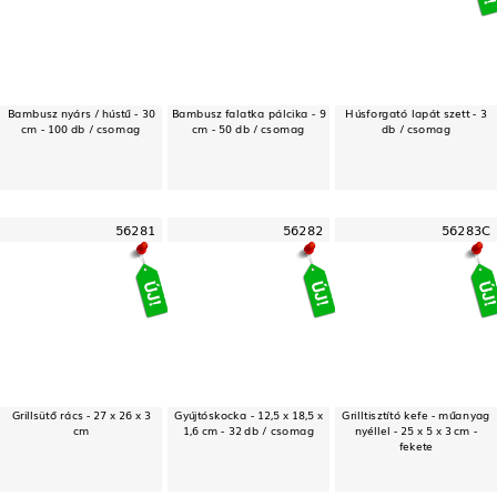
Bambusz nyárs / hústű - 30
Bambusz falatka pálcika - 9
Húsforgató lapát szett - 3
cm - 100 db / csomag
cm - 50 db / csomag
db / csomag
56281
56282
56283C
Grillsütő rács - 27 x 26 x 3
Gyújtóskocka - 12,5 x 18,5 x
Grilltisztító kefe - műanyag
cm
1,6 cm - 32 db / csomag
nyéllel - 25 x 5 x 3 cm -
fekete