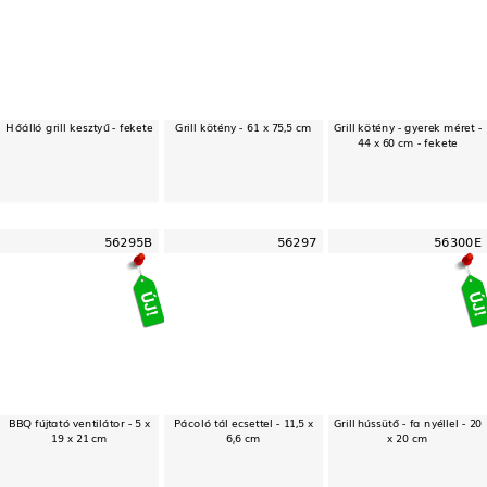
Hőálló grill kesztyű - fekete
Grill kötény - 61 x 75,5 cm
Grill kötény - gyerek méret -
44 x 60 cm - fekete
56295B
56297
56300E
BBQ fújtató ventilátor - 5 x
Pácoló tál ecsettel - 11,5 x
Grill hússütő - fa nyéllel - 20
19 x 21 cm
6,6 cm
x 20 cm