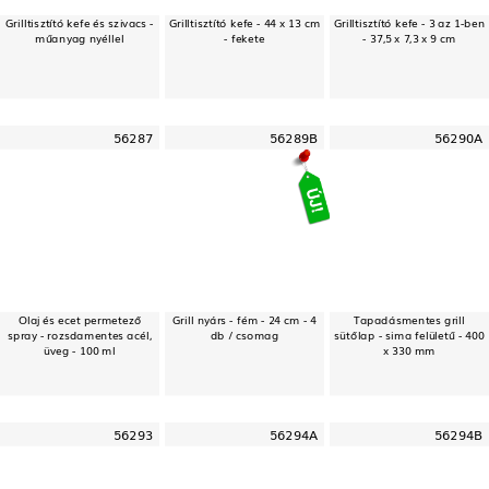
Grilltisztító kefe és szivacs -
Grilltisztító kefe - 44 x 13 cm
Grilltisztító kefe - 3 az 1-ben
műanyag nyéllel
- fekete
- 37,5 x 7,3 x 9 cm
56287
56289B
56290A
Olaj és ecet permetező
Grill nyárs - fém - 24 cm - 4
Tapadásmentes grill
spray - rozsdamentes acél,
db / csomag
sütőlap - sima felületű - 400
üveg - 100 ml
x 330 mm
56293
56294A
56294B