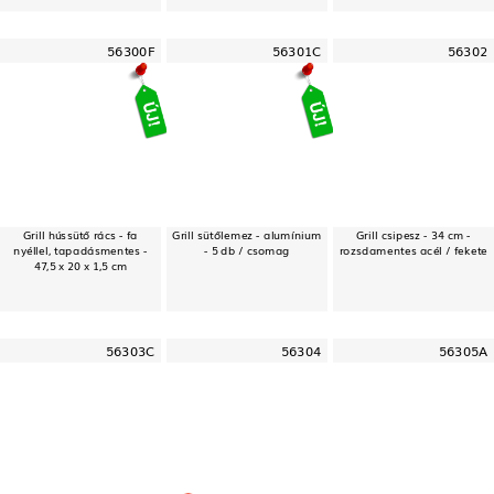
56300F
56301C
56302
Grill hússütő rács - fa
Grill sütőlemez - alumínium
Grill csipesz - 34 cm -
nyéllel, tapadásmentes -
- 5 db / csomag
rozsdamentes acél / fekete
47,5 x 20 x 1,5 cm
56303C
56304
56305A