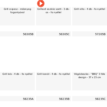
Grill csipesz - műanyag
Grillező eszköz szett - 3 db-
Grill villa - 4 db - fa nyéllel
fogantyúval
os - fa nyéllel
56305B
56305C
57205B
Grill kés - 4 db - fa nyéllel
Grill kanál - 4 db - fa nyéllel
Vágódeszka - "BBQ" 3 féle
design - 37 x 23 cm
58235A
58235B
58235C