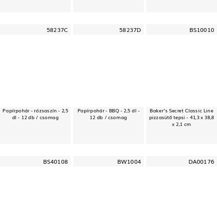
58237C
58237D
BS10010
Papírpohár - rózsaszín - 2,5
Papírpohár - BBQ - 2,5 dl -
Baker’s Secret Classic Line
dl - 12 db / csomag
12 db / csomag
pizzasütő tepsi - 41,3 x 38,8
x 2,1 cm
BS40108
BW1004
DA00176