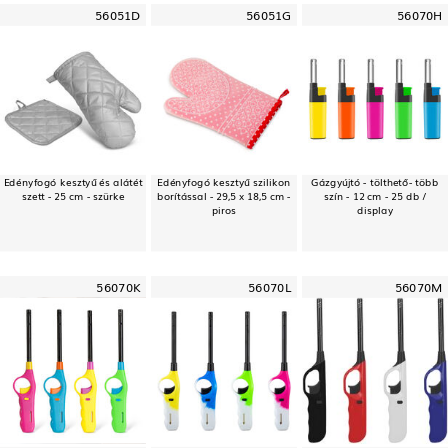
56051D
56051G
56070H
Edényfogó kesztyű és alátét
Edényfogó kesztyű szilikon
Gázgyújtó - tölthető- több
szett - 25 cm - szürke
borítással - 29,5 x 18,5 cm -
szín - 12 cm - 25 db /
piros
display
56070K
56070L
56070M