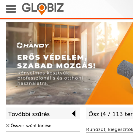
További szűrés
Ősz (
4 /
113 te
Összes szűrő törlése
Ruházat, kiegészítő