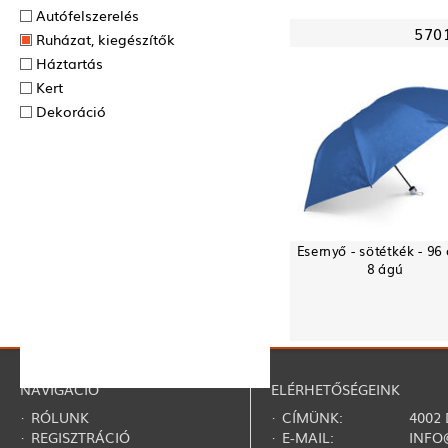
Autófelszerelés
570
Ruházat, kiegészítők
Háztartás
Kert
Dekoráció
Esernyő - sötétkék - 96
8 ágú
NAVIGÁCIÓ
ELÉRHETŐSÉGEINK
·
RÓLUNK
· CÍMÜNK:
4002
·
REGISZTRÁCIÓ
· E-MAIL:
INFO