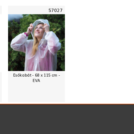
57027
Esőkabát - 68 x 115 cm -
EVA