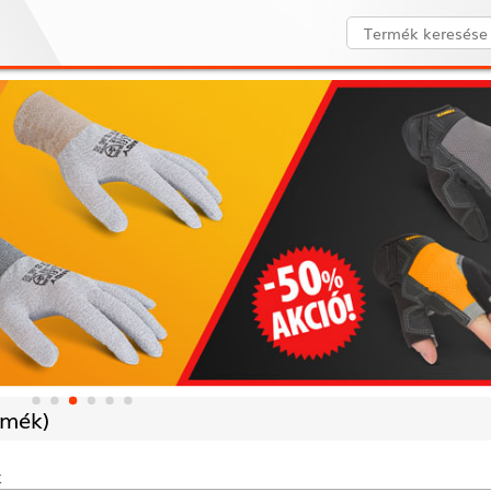
rmék)
k