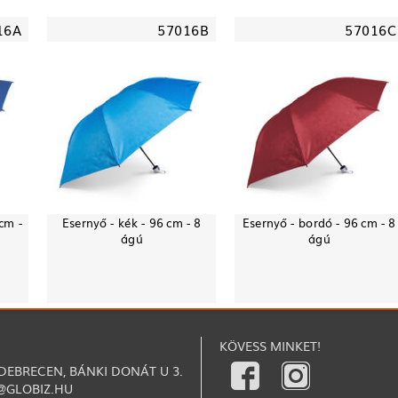
16A
57016B
57016C
 cm -
Esernyő - kék - 96 cm - 8
Esernyő - bordó - 96 cm - 8
ágú
ágú
KÖVESS MINKET!
 DEBRECEN, BÁNKI DONÁT U 3.
@GLOBIZ.HU