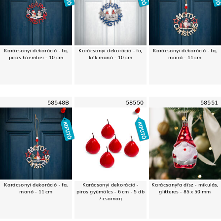
Karácsonyi dekoráció - fa,
Karácsonyi dekoráció - fa,
Karácsonyi dekoráció - fa,
piros hóember - 10 cm
kék manó - 10 cm
manó - 11 cm
58548B
58550
58551
Karácsonyi dekoráció - fa,
Karácsonyi dekoráció -
Karácsonyfa dísz - mikulás,
manó - 11 cm
piros gyümölcs - 6 cm - 5 db
glitteres - 85 x 50 mm
/ csomag