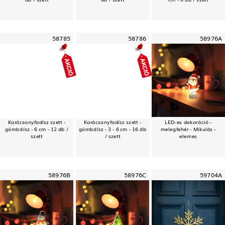
58785
58786
58976A
Karácsonyfadísz szett -
Karácsonyfadísz szett -
LED-es dekoráció -
gömbdísz - 6 cm - 12 db /
gömbdísz - 3 - 6 cm - 16 db
melegfehér - Mikulás -
szett
/ szett
elemes
58976B
58976C
59704A