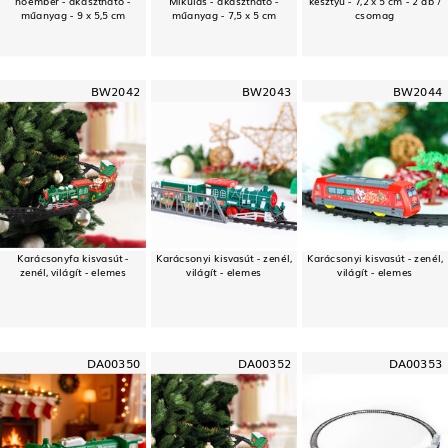
műanyag - 9 x 5,5 cm
műanyag - 7,5 x 5 cm
csomag
BW2042
BW2043
BW2044
Karácsonyfa kisvasút -
Karácsonyi kisvasút - zenél,
Karácsonyi kisvasút - zenél,
zenél, világít - elemes
világít - elemes
világít - elemes
DA00350
DA00352
DA00353