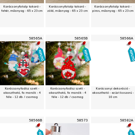
Karácsonyfatalp takaró -
Karácsonyfatalp takaró -
Karácsonyfatalp takaró -
fehér, műanyag - 65 x 23 cm
zöld, műanyag - 65 x 23 cm
piros, műanyag - 65 x 23 cm
58565A
58565B
58566A
Karácsonyfadísz szett -
Karácsonyfadísz szett -
Karácsonyi dekoráció -
akasztható, fa manók - 4
akasztható, fa manók - 4
akasztható - ezüst koszorú -
féle - 12 db / csomag
féle - 12 db / csomag
10 cm
58566B
58573
58582A