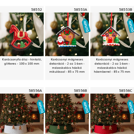
58552
58553A
58553B
Karácsonyfa dísz - hintaló,
Karácsonyi mágneses
Karácsonyi mágneses
glitteres - 100 x 100 mm
dekoráció - 2 az 1-ben -
dekoráció - 2 az 1-ben -
mézeskalács házikó
mézeskalács házikó
mikulással - 85 x 75 mm
hóemberrel - 85 x 75 mm
58556A
58556B
58556C