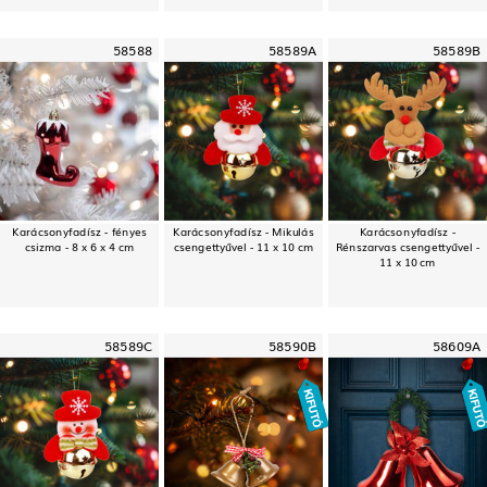
58588
58589A
58589B
Karácsonyfadísz - fényes
Karácsonyfadísz - Mikulás
Karácsonyfadísz -
csizma - 8 x 6 x 4 cm
csengettyűvel - 11 x 10 cm
Rénszarvas csengettyűvel -
11 x 10 cm
58589C
58590B
58609A