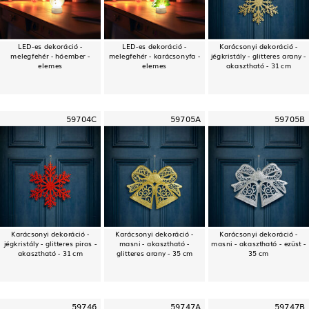
LED-es dekoráció -
LED-es dekoráció -
Karácsonyi dekoráció -
melegfehér - hóember -
melegfehér - karácsonyfa -
jégkristály - glitteres arany -
elemes
elemes
akasztható - 31 cm
59704C
59705A
59705B
Karácsonyi dekoráció -
Karácsonyi dekoráció -
Karácsonyi dekoráció -
jégkristály - glitteres piros -
masni - akasztható -
masni - akasztható - ezüst -
akasztható - 31 cm
glitteres arany - 35 cm
35 cm
59746
59747A
59747B