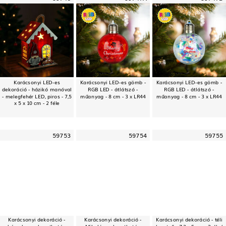
Karácsonyi LED-es
Karácsonyi LED-es gömb -
Karácsonyi LED-es gömb -
dekoráció - házikó manóval
RGB LED - átlátszó -
RGB LED - átlátszó -
- melegfehér LED, piros - 7,5
műanyag - 8 cm - 3 x LR44
műanyag - 8 cm - 3 x LR44
x 5 x 10 cm - 2 féle
59753
59754
59755
Karácsonyi dekoráció -
Karácsonyi dekoráció -
Karácsonyi dekoráció - téli
hóember - akasztható -
Mikulás - akasztható -
kesztyű - 7,2 x 5 cm - 2 db /