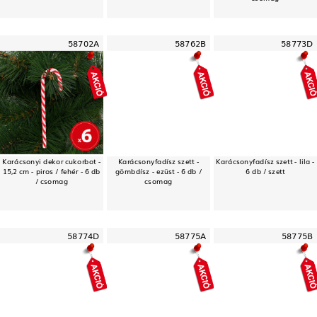
58702A
58762B
58773D
Karácsonyi dekor cukorbot -
Karácsonyfadísz szett -
Karácsonyfadísz szett - lila -
15,2 cm - piros / fehér - 6 db
gömbdísz - ezüst - 6 db /
6 db / szett
/ csomag
csomag
58774D
58775A
58775B