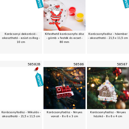
Karácsonyi dekoráció -
Kifesthető karácsonyfa dísz
Karácsonyfadísz - hóember
akasztható - ezüst csillag -
- gömb + festék és ecset -
- akasztható - 21,5 x 11,5 cm
10 cm
80 mm
58582B
58586
58587
Karácsonyfadísz - Mikulás -
Karácsonyfadísz - fényes
Karácsonyfadísz - fényes
akasztható - 21,5 x 11,5 cm
vonat - 8 x 6 x 3 cm
házikó - 8 x 6 x 4 cm