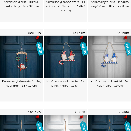
Karácsonyi dísz - irizáló,
Karácsonyi toboz szett - 11
Karácsonyfa dísz - kisautó
akril kehely - 65 x 92 mm
x 7 cm - 2 féle szett - 2 db /
fenyőfával - 10 x 4,5 x 8 cm
csomag
58545B
58546A
58546B
Karácsonyi dekoráció - Fa,
Karácsonyi dekoráció - fa,
Karácsonyi dekoráció - fa,
hóember - 13 x 17 cm
piros manó - 15 cm
kék manó - 15 cm
58547A
58547B
58548A