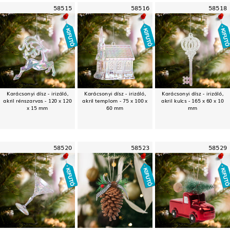
58515
58516
58518
Karácsonyi dísz - irizáló,
Karácsonyi dísz - irizáló,
Karácsonyi dísz - irizáló,
akril rénszarvas - 120 x 120
akril templom - 75 x 100 x
akril kulcs - 165 x 60 x 10
x 15 mm
60 mm
mm
58520
58523
58529