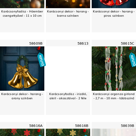
Karácsonyfadísz - Hóember
Karácsonyi dekor - harang -
Karácsonyi dekor - harang -
csengettyűvel - 11 x 10 cm
barna színben
piros színben
58609B
58613
58615C
Karácsonyi dekor - harang -
Karácsonyfadísz - irizáló,
Karácsonyi organza girland
arany színben
akril - akasztóval - 2 féle
- 2,7 m - 10 mm - többszínű
58616A
58616B
58639B