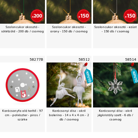
Szaloncukor akasztó -
Szaloncukor akasztó -
Szaloncukor akasztó - ezüst
sötétzöld - 200 db / csomag
arany - 150 db / csomag
- 150 db / csomag
58277B
58512
58514
Karácsonyfa alá terítő - 97
Karácsonyi dísz - akril
Karácsonyi dísz - akril
cm - poliészter - piros /
balerina - 14 x 4 x 4 cm - 2
jégkristály szett - 6 db /
szürke
db / csomag
csomag