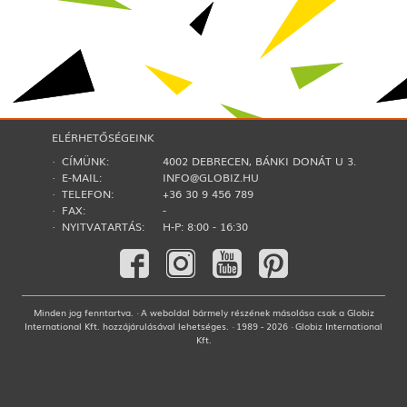
ELÉRHETŐSÉGEINK
· CÍMÜNK:
4002 DEBRECEN, BÁNKI DONÁT U 3.
· E-MAIL:
INFO@GLOBIZ.HU
· TELEFON:
+36 30 9 456 789
· FAX:
-
· NYITVATARTÁS:
H-P: 8:00 - 16:30
Minden jog fenntartva. · A weboldal bármely részének másolása csak a Globiz
International Kft. hozzájárulásával lehetséges. · 1989 - 2026 · Globiz International
Kft.