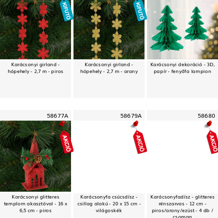
Karácsonyi girland -
Karácsonyi girland -
Karácsonyi dekoráció - 3D,
hópehely - 2,7 m - piros
hópehely - 2,7 m - arany
papír - fenyőfa lampion
58677A
58679A
58680
Karácsonyi glitteres
Karácsonyfa csúcsdísz -
Karácsonyfadísz - glitteres
templom akasztóval - 16 x
csillag alakú - 20 x 15 cm -
rénszarvas - 12 cm -
6,5 cm - piros
világoskék
piros/arany/ezüst - 4 db /
csomag