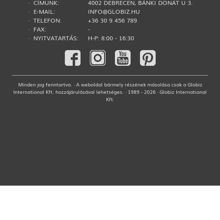
· CÍMÜNK:
4002 DEBRECEN, BÁNKI DONÁT U 3.
· E-MAIL:
INFO@GLOBIZ.HU
· TELEFON:
+36 30 9 456 789
· FAX:
-
· NYITVATARTÁS:
H-P: 8:00 - 16:30
Minden jog fenntartva. · A weboldal bármely részének másolása csak a Globiz
International Kft. hozzájárulásával lehetséges. · 1989 - 2026 · Globiz International
Kft.