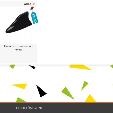
A0419B
Cápauszony antenna -
fekete
ELÉRHETŐSÉGEINK