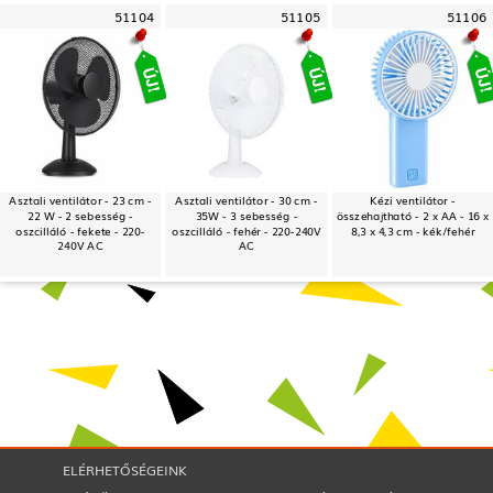
51104
51105
51106
Asztali ventilátor - 23 cm -
Asztali ventilátor - 30 cm -
Kézi ventilátor -
22 W - 2 sebesség -
35W - 3 sebesség -
összehajtható - 2 x AA - 16 x
oszcilláló - fekete - 220-
oszcilláló - fehér - 220-240V
8,3 x 4,3 cm - kék/fehér
240V AC
AC
ELÉRHETŐSÉGEINK