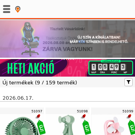
:
:
Új termékek (
9 /
159 termék)
2026.06.17.
51097
51098
51099