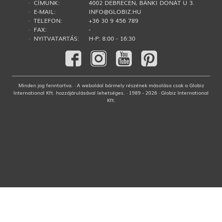
· CÍMÜNK:
4002 DEBRECEN, BÁNKI DONÁT U 3.
· E-MAIL:
INFO@GLOBIZ.HU
· TELEFON:
+36 30 9 456 789
· FAX:
-
· NYITVATARTÁS:
H-P: 8:00 - 16:30
Minden jog fenntartva. · A weboldal bármely részének másolása csak a Globiz
International Kft. hozzájárulásával lehetséges. · 1989 - 2026 · Globiz International
Kft.