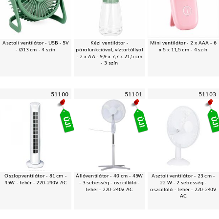
Asztali ventilátor - USB - 5V
Kézi ventilátor -
Mini ventilátor - 2 x AAA - 6
- Ø13 cm - 4 szín
párafunkcióval, víztartállyal
x 5 x 11,5 cm - 4 szín
- 2 x AA - 9,9 x 7,7 x 21,5 cm
- 3 szín
51100
51101
51103
Oszlopventilátor - 81 cm -
Állóventilátor - 40 cm - 45W
Asztali ventilátor - 23 cm -
45W - fehér - 220-240V AC
- 3 sebesség - oszcilláló -
22 W - 2 sebesség -
fehér - 220-240V AC
oszcilláló - fehér - 220-240V
AC