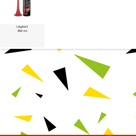
Légkürt
300 ml