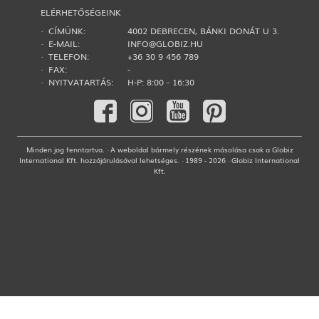
ELÉRHETŐSÉGEINK
· CÍMÜNK:
4002 DEBRECEN, BÁNKI DONÁT U 3.
· E-MAIL:
INFO@GLOBIZ.HU
· TELEFON:
+36 30 9 456 789
· FAX:
-
· NYITVATARTÁS:
H-P: 8:00 - 16:30
Minden jog fenntartva. · A weboldal bármely részének másolása csak a Globiz
International Kft. hozzájárulásával lehetséges. · 1989 - 2026 · Globiz International
Kft.