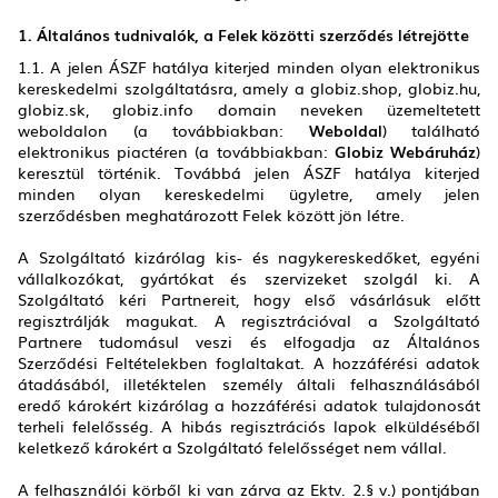
1. Általános tudnivalók, a Felek közötti szerződés létrejötte
1.1. A jelen ÁSZF hatálya kiterjed minden olyan elektronikus
kereskedelmi szolgáltatásra, amely a globiz.shop, globiz.hu,
globiz.sk, globiz.info domain neveken üzemeltetett
weboldalon (a továbbiakban:
Weboldal
) található
elektronikus piactéren (a továbbiakban:
Globiz Webáruház
)
keresztül történik. Továbbá jelen ÁSZF hatálya kiterjed
minden olyan kereskedelmi ügyletre, amely jelen
szerződésben meghatározott Felek között jön létre.
A Szolgáltató kizárólag kis- és nagykereskedőket, egyéni
vállalkozókat, gyártókat és szervizeket szolgál ki. A
Szolgáltató kéri Partnereit, hogy első vásárlásuk előtt
regisztrálják magukat. A regisztrációval a Szolgáltató
Partnere tudomásul veszi és elfogadja az Általános
Szerződési Feltételekben foglaltakat. A hozzáférési adatok
átadásából, illetéktelen személy általi felhasználásából
eredő károkért kizárólag a hozzáférési adatok tulajdonosát
terheli felelősség. A hibás regisztrációs lapok elküldéséből
keletkező károkért a Szolgáltató felelősséget nem vállal.
A felhasználói körből ki van zárva az Ektv. 2.§ v.) pontjában