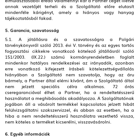
elmulasztásából eredő valamennyi kár a Partner céget illetve
annak vezetőjét terheli és a Szolgáltató előre elutasít
mindenféle kárigényt, amely a hiányos vagy hanyag
tájékoztatásból fakad.
5. Garancia, szavatosság
5.1. A jótállásra és a szavatosságra a Polgári
törvénykönyvről szóló 2013. évi V. törvény és az egyes tartós
fogyasztási cikkekre vonatkozó kötelező jótállásról szóló
151/2003. (IX.22.) számú kormányrendeletben foglalt
mindenkor hatályos rendelkezései az irányadók, azonban
erre vonatkozó kifejezett írásbeli kötelezettségvállalás
hiányában a Szolgáltató nem szavatolja, hogy az áru
bármely, a Partner által elérni kívánt, ám a Szolgáltató által
nem jelzett speciális célra alkalmas. 72 órás
cseregaranciával élhet a Partner, ha a rendeltetésszerű
használatot a meghibásodás akadályozza. A Szolgáltatónak
jogában áll a vásárolt termékkel kapcsolatos jelzett hibát
felülvizsgáltatni szakszervizzel, és abban az esetben, ha a
hiba a nem rendeltetésszerű használatra vezethető vissza,
nem köteles a terméket kicserélni, visszavásárolni.
6. Egyéb információk