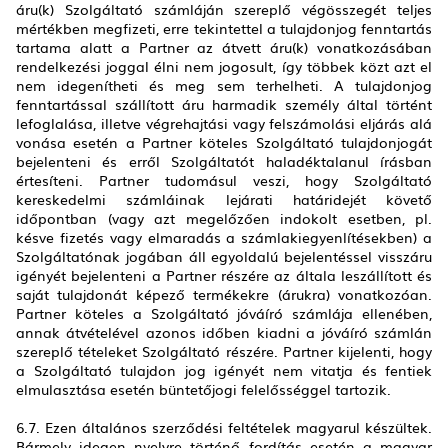
áru(k) Szolgáltató számláján szereplő végösszegét teljes
mértékben megfizeti, erre tekintettel a tulajdonjog fenntartás
tartama alatt a Partner az átvett áru(k) vonatkozásában
rendelkezési joggal élni nem jogosult, így többek közt azt el
nem idegenítheti és meg sem terhelheti. A tulajdonjog
fenntartással szállított áru harmadik személy által történt
lefoglalása, illetve végrehajtási vagy felszámolási eljárás alá
vonása esetén a Partner köteles Szolgáltató tulajdonjogát
bejelenteni és erről Szolgáltatót haladéktalanul írásban
értesíteni. Partner tudomásul veszi, hogy Szolgáltató
kereskedelmi számláinak lejárati határidejét követő
időpontban (vagy azt megelőzően indokolt esetben, pl.
késve fizetés vagy elmaradás a számlakiegyenlítésekben) a
Szolgáltatónak jogában áll egyoldalú bejelentéssel visszáru
igényét bejelenteni a Partner részére az általa leszállított és
saját tulajdonát képező termékekre (árukra) vonatkozóan.
Partner köteles a Szolgáltató jóváíró számlája ellenében,
annak átvételével azonos időben kiadni a jóváíró számlán
szereplő tételeket Szolgáltató részére. Partner kijelenti, hogy
a Szolgáltató tulajdon jog igényét nem vitatja és fentiek
elmulasztása esetén büntetőjogi felelősséggel tartozik.
6.7. Ezen általános szerződési feltételek magyarul készültek.
Bármely idegen nyelvre történő fordítás esetén a magyar