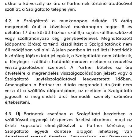
akkor a kárveszély az áru a Partnernek történő átadásával
száll át, a Szolgáltató telephelyén.
4.2. A Szolgáltató a munkanapon délután 13 óráig
megrendelt árut a következő munkanapon reggel 8 és
délután 17 óra között házhoz szállítja saját szállítóeszközzel
vagy szállítmányozó cég igénybevételével. Meghatározott
időpontra (órára) történő kiszállítást a Szolgáltatónak nem
áll módjában vállalni. A jelen pontban írt szállítási határidők
kizárólag tájékoztató jellegűek, a Szolgáltatót nem kötelezik,
a tényleges szállítási határidő minden esetben a rendelési
visszaigazolásban szerepel. A Partner köteles az áru
átvételére a megrendelés visszaigazolásában jelzett vagy a
Szolgáltató ügyfélszolgálatával leegyeztetett időben.
Amennyiben a Partner az általa megrendelt áru(ka)t nem
veszi át a szállítás időpontjában, az esetben a Szolgáltató
jogosult a megrendelt árut harmadik személy számára
értékesíteni.
4.3. Új Partnerek esetében a Szolgáltató kezdetben a
szállítással egyidejű készpénzes fizetést alkalmaz, majd az
üzleti kapcsolat elmélyülésével a Partner kérésére, a
Szolgáltató egyedi döntése alapján lehetőség van
átutalással történő fizetésre. Amennyiben egy Partnernek