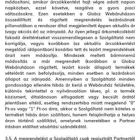
módosítani, amikor árcsökkentést hajt végre adott napon
napközben, ezzel követve, reagálva a gyors piaci
változásokra. Ezen esetekben a Globiz Webáruházon
összeállított és rögzített megrendelés lezárásának
pillanatában a rendszer által megjelenített éppen aktuális ár
(vagy akciós ár) az irányadó. Az ilyen jellegű árkorrekciókból
fakadó áreltéréseket visszamenőlegesen a Szolgáltató nem
korrigálja, vagyis korábban (az aktuális árcsökkentést
megelőző időpontban) kosárba tett és lezárt megrendelések
árait nem módosítja. Mindezek mellett bárminemű
módosítás a már megrendelt (korábban a Globiz
Webáruházon rögzített, lezárt kosár állapot) termékek
vételárát nem befolyásolja, minden esetben a lezáráskori
állapot az irányadó. Amennyiben a Szolgáltató minden
gondossága ellenére hibás ár kerül a Webáruház felületére,
különös tekintettel a nyilvánvalóan téves, pl. a termék
közismert, általánosan elfogadott vagy becsült árától
jelentősen eltérő, esetleg rendszerhiba miatt megjelenő "0"
Ft-os vagy "1" Ft-os árra, akkor a Szolgáltató nem köteles a
terméket hibás áron szállítani, hanem felajánlhatja a helyes
áron történő szállítást, amelynek ismeretében a Partner
írásban elállhat vásárlási szándékától.
3.5. A megrendelést a Szolgáltató csak regisztrált Partnertől