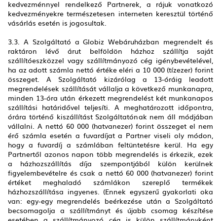
kedvezménnyel rendelkező Partnerek, a rájuk vonatkozó
kedvezményekre természetesen interneten keresztül történő
vásárlás esetén is jogosultak.
3.3. A Szolgáltató a Globiz Webáruházban megrendelt és
raktáron lévő árut belföldön házhoz szállítja saját
szállítóeszközzel vagy szállítmányozó cég igénybevételével,
ha az adott számla nettó értéke eléri a 10 000 (tízezer) forint
összeget. A Szolgáltató kizárólag a 13-óráig leadott
megrendelések szállítását vállalja a következő munkanapra,
minden 13-óra után érkezett megrendelést két munkanapos
szállítási határidővel teljesíti. A meghatározott időpontra,
órára történő kiszállítást Szolgáltatónak nem áll módjában
vállalni. A nettó 60 000 (hatvanezer) forint összeget el nem
érő számla esetén a fuvardíjat a Partner viseli oly módon,
hogy a fuvardíj a számlában feltüntetésre kerül. Ha egy
Partnertől azonos napon több megrendelés is érkezik, ezek
a házhozszállítás díja szempontjából külön kerülnek
figyelembevételre és csak a nettó 60 000 (hatvanezer) forint
értéket meghaladó számlákon szereplő termékek
házhozszállítása ingyenes. (Ennek egyszerű gyakorlati oka
van: egy-egy megrendelés beérkezése után a Szolgáltató
becsomagolja a szállítmányt és újabb csomag készítése
esetében a szállítmányozó cég is külön szállítmányként