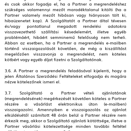
és csak akkor fogadja el, ha a Partner a megrendeléshez
szükséges valamennyi mezőt maradéktalanul kitölti (ha a
Partner valamely mezőt hibásan vagy hiányosan tölt ki,
hibaüzenetet kap). A Szolgáltatót a Partner által tévesen
és/vagy pontatlanul megadott rendelési adatokra
visszavezethető szállítási késedelemért, illetve egyéb
problémáért, hibáért semminemű felelősség nem terheli.
Abban az esetben, ha a Partner a megrendelés e-mailben
történő visszaigazolását követően, de még a kiszállítást
megelőzően visszavonja a megrendelést, nem köteles
kötbért vagy egyéb díjat fizetni a Szolgáltatónak.
3.6. A Partner a megrendelés feladásával kijelenti, hogy a
jelen Általános Szerződési Feltételeket elfogadja és magára
nézve kötelezőnek ismeri el.
3.7. Szolgáltató a Partner vételi ajánlatának
(megrendelésének) megérkezését követően köteles a Partner
részére a vásárlást elektronikus úton (e-mailben)
visszaigazolni. Amennyiben e visszaigazolás az ajánlat
elküldésétől számított 48 órán belül a Partner részére nem
érkezik meg, akkor a Szolgáltató ajánlati kötöttsége, illetve a
Partner vásárlási kötelezettsége minden további feltétel