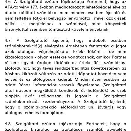
4.6. A Szolgáltató ezúton tájékoztatja Partnereit, hogy az
ÁFA-törvény 177. §-ában meghatározott lehetőséggel élve az
általa kiállított számlákat nem minden esetben írja alá és
nem feltétlen látja el bélyegző lenyomattal, mivel azok ezek
nélkül is megfelelnek a számlával, mint könyvviteli
bizonylattal szemben támasztott követelményeknek.
4.7. A Szolgáltató kijelenti, hogy indokolt esetben
számlakorrekció(k) elvégzése érdekében fenntartja a jogot
azok utólagos végrehajtására. Ez(ek) főként - de nem
kizárólagosan - olyan esetekre vonatkoznak, amikor Partner
részére egyedi árakon történik az értékesítés, számlázás.
Előfordulhat, hogy téves rendszerbeállítás következtében az
írásban kiközölt változás az adott időpontot követően sem
helyes és ez utólagosan kiderül. Minden ilyen esetben az
adott írásos információt vesszük figyelembe (Szolgáltató
által írásban megküldött kondíciók és határidők) és ezek
alapján akár utólagosan is jogosult a Szolgáltató
számlakorrekciót kezdeményezni. A Szolgáltató kijelenti,
hogy a számlakorrekció előfordulhat ún. jóváírás vagy
utólagos terhelés formájában.
4.8. Szolgáltató ezúton tájékoztatja Partnereit, hogy a
Szolgáltató kizárólag az átutalásos számlák átvételére