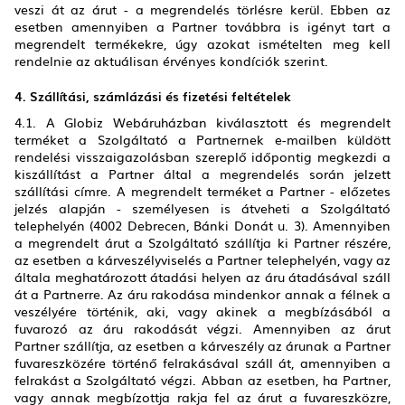
veszi át az árut - a megrendelés törlésre kerül. Ebben az
esetben amennyiben a Partner továbbra is igényt tart a
megrendelt termékekre, úgy azokat ismételten meg kell
rendelnie az aktuálisan érvényes kondíciók szerint.
4. Szállítási, számlázási és fizetési feltételek
4.1. A Globiz Webáruházban kiválasztott és megrendelt
terméket a Szolgáltató a Partnernek e-mailben küldött
rendelési visszaigazolásban szereplő időpontig megkezdi a
kiszállítást a Partner által a megrendelés során jelzett
szállítási címre. A megrendelt terméket a Partner - előzetes
jelzés alapján - személyesen is átveheti a Szolgáltató
telephelyén (4002 Debrecen, Bánki Donát u. 3). Amennyiben
a megrendelt árut a Szolgáltató szállítja ki Partner részére,
az esetben a kárveszélyviselés a Partner telephelyén, vagy az
általa meghatározott átadási helyen az áru átadásával száll
át a Partnerre. Az áru rakodása mindenkor annak a félnek a
veszélyére történik, aki, vagy akinek a megbízásából a
fuvarozó az áru rakodását végzi. Amennyiben az árut
Partner szállítja, az esetben a kárveszély az árunak a Partner
fuvareszközére történő felrakásával száll át, amennyiben a
felrakást a Szolgáltató végzi. Abban az esetben, ha Partner,
vagy annak megbízottja rakja fel az árut a fuvareszközre,