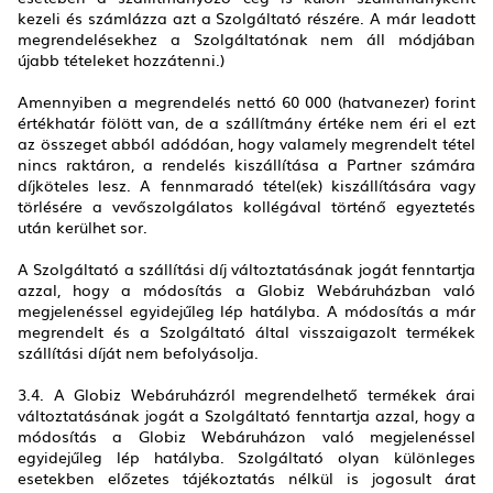
kezeli és számlázza azt a Szolgáltató részére. A már leadott
megrendelésekhez a Szolgáltatónak nem áll módjában
újabb tételeket hozzátenni.)
Amennyiben a megrendelés nettó 60 000 (hatvanezer) forint
értékhatár fölött van, de a szállítmány értéke nem éri el ezt
az összeget abból adódóan, hogy valamely megrendelt tétel
nincs raktáron, a rendelés kiszállítása a Partner számára
díjköteles lesz. A fennmaradó tétel(ek) kiszállítására vagy
törlésére a vevőszolgálatos kollégával történő egyeztetés
után kerülhet sor.
A Szolgáltató a szállítási díj változtatásának jogát fenntartja
azzal, hogy a módosítás a Globiz Webáruházban való
megjelenéssel egyidejűleg lép hatályba. A módosítás a már
megrendelt és a Szolgáltató által visszaigazolt termékek
szállítási díját nem befolyásolja.
3.4. A Globiz Webáruházról megrendelhető termékek árai
változtatásának jogát a Szolgáltató fenntartja azzal, hogy a
módosítás a Globiz Webáruházon való megjelenéssel
egyidejűleg lép hatályba. Szolgáltató olyan különleges
esetekben előzetes tájékoztatás nélkül is jogosult árat