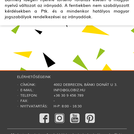
nyelvű változat az irányadó. A fentiekben nem szabályozott
kérdésekben a Ptk. és a mindenkor hatályos magyar
jogszabályok rendelkezései az irányadóak.
ELÉRHETŐSÉGEINK
· CÍMÜNK:
4002 DEBRECEN, BÁNKI DONÁT U 3.
· E-MAIL:
INFO@GLOBIZ.HU
· TELEFON:
+36 30 9 456 789
· FAX:
-
· NYITVATARTÁS:
H-P: 8:00 - 16:30