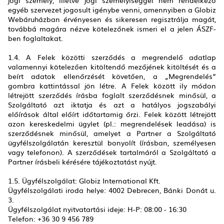
jogi személy, illetve jogi személyiséggel nem rendelkező
egyéb szervezet jogosult igénybe venni, amennyiben a Globiz
Webáruházban érvényesen és sikeresen regisztrálja magát,
továbbá magára nézve kötelezőnek ismeri el a jelen ÁSZF-
ben foglaltakat.
1.4. A Felek közötti szerződés a megrendelő adatlap
valamennyi kötelezően kitöltendő mezőjének kitöltését és a
beírt adatok ellenőrzését követően, a „Megrendelés”
gombra kattintással jön létre. A Felek között ily módon
létrejött szerződés írásba foglalt szerződésnek minősül, a
Szolgáltató azt iktatja és azt a hatályos jogszabályi
előírások által előírt időtartamig őrzi. Felek között létrejött
azon kereskedelmi ügylet (pl.: megrendelések leadása) is
szerződésnek minősül, amelyet a Partner a Szolgáltató
ügyfélszolgálatán keresztül bonyolít (írásban, személyesen
vagy telefonon). A szerződések tartalmáról a Szolgáltató a
Partner írásbeli kérésére tájékoztatást nyújt.
1.5. Ügyfélszolgálat: Globiz International Kft.
Ügyfélszolgálati iroda helye: 4002 Debrecen, Bánki Donát u.
3.
Ügyfélszolgálat nyitvatartási ideje: H-P: 08:00 - 16:30
Telefon: +36 30 9 456 789