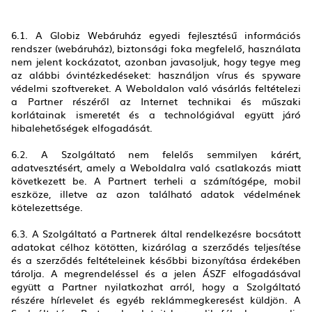
6.1. A Globiz Webáruház egyedi fejlesztésű információs
rendszer (webáruház), biztonsági foka megfelelő, használata
nem jelent kockázatot, azonban javasoljuk, hogy tegye meg
az alábbi óvintézkedéseket: használjon vírus és spyware
védelmi szoftvereket. A Weboldalon való vásárlás feltételezi
a Partner részéről az Internet technikai és műszaki
korlátainak ismeretét és a technológiával együtt járó
hibalehetőségek elfogadását.
6.2. A Szolgáltató nem felelős semmilyen kárért,
adatvesztésért, amely a Weboldalra való csatlakozás miatt
következett be. A Partnert terheli a számítógépe, mobil
eszköze, illetve az azon található adatok védelmének
kötelezettsége.
6.3. A Szolgáltató a Partnerek által rendelkezésre bocsátott
adatokat célhoz kötötten, kizárólag a szerződés teljesítése
és a szerződés feltételeinek későbbi bizonyítása érdekében
tárolja. A megrendeléssel és a jelen ÁSZF elfogadásával
együtt a Partner nyilatkozhat arról, hogy a Szolgáltató
részére hírlevelet és egyéb reklámmegkeresést küldjön. A