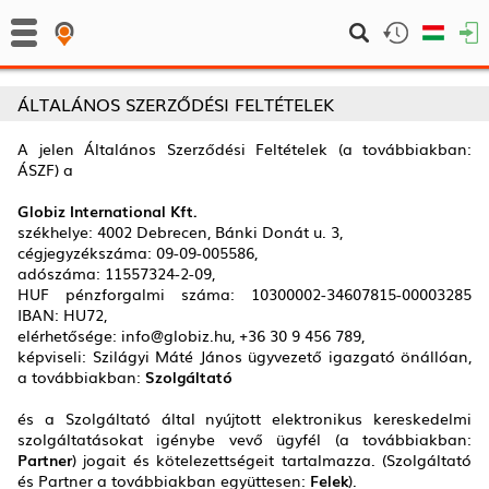
ÁLTALÁNOS SZERZŐDÉSI FELTÉTELEK
A jelen Általános Szerződési Feltételek (a továbbiakban:
ÁSZF) a
Globiz International Kft.
székhelye: 4002 Debrecen, Bánki Donát u. 3,
cégjegyzékszáma: 09-09-005586,
adószáma: 11557324-2-09,
HUF pénzforgalmi száma: 10300002-34607815-00003285
IBAN: HU72,
elérhetősége: info@globiz.hu, +36 30 9 456 789,
képviseli: Szilágyi Máté János ügyvezető igazgató önállóan,
a továbbiakban:
Szolgáltató
és a Szolgáltató által nyújtott elektronikus kereskedelmi
szolgáltatásokat igénybe vevő ügyfél (a továbbiakban:
Partner
) jogait és kötelezettségeit tartalmazza. (Szolgáltató
és Partner a továbbiakban együttesen:
Felek
).