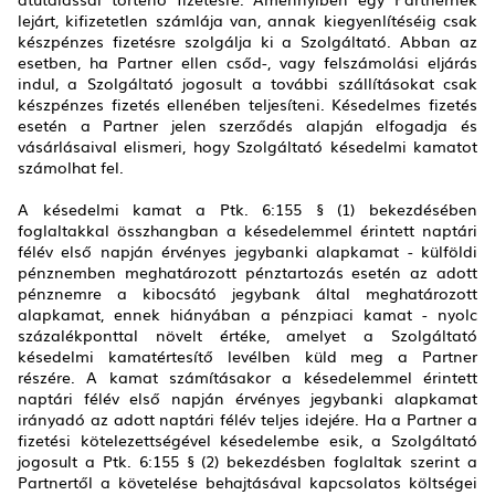
lejárt, kifizetetlen számlája van, annak kiegyenlítéséig csak
készpénzes fizetésre szolgálja ki a Szolgáltató. Abban az
esetben, ha Partner ellen csőd-, vagy felszámolási eljárás
indul, a Szolgáltató jogosult a további szállításokat csak
készpénzes fizetés ellenében teljesíteni. Késedelmes fizetés
esetén a Partner jelen szerződés alapján elfogadja és
vásárlásaival elismeri, hogy Szolgáltató késedelmi kamatot
számolhat fel.
A késedelmi kamat a Ptk. 6:155 § (1) bekezdésében
foglaltakkal összhangban a késedelemmel érintett naptári
félév első napján érvényes jegybanki alapkamat - külföldi
pénznemben meghatározott pénztartozás esetén az adott
pénznemre a kibocsátó jegybank által meghatározott
alapkamat, ennek hiányában a pénzpiaci kamat - nyolc
százalékponttal növelt értéke, amelyet a Szolgáltató
késedelmi kamatértesítő levélben küld meg a Partner
részére. A kamat számításakor a késedelemmel érintett
naptári félév első napján érvényes jegybanki alapkamat
irányadó az adott naptári félév teljes idejére. Ha a Partner a
fizetési kötelezettségével késedelembe esik, a Szolgáltató
jogosult a Ptk. 6:155 § (2) bekezdésben foglaltak szerint a
Partnertől a követelése behajtásával kapcsolatos költségei