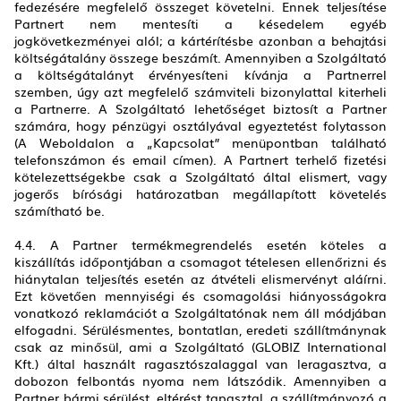
fedezésére megfelelő összeget követelni. Ennek teljesítése
Partnert nem mentesíti a késedelem egyéb
jogkövetkezményei alól; a kártérítésbe azonban a behajtási
költségátalány összege beszámít. Amennyiben a Szolgáltató
a költségátalányt érvényesíteni kívánja a Partnerrel
szemben, úgy azt megfelelő számviteli bizonylattal kiterheli
a Partnerre. A Szolgáltató lehetőséget biztosít a Partner
számára, hogy pénzügyi osztályával egyeztetést folytasson
(A Weboldalon a „Kapcsolat” menüpontban található
telefonszámon és email címen). A Partnert terhelő fizetési
kötelezettségekbe csak a Szolgáltató által elismert, vagy
jogerős bírósági határozatban megállapított követelés
számítható be.
4.4. A Partner termékmegrendelés esetén köteles a
kiszállítás időpontjában a csomagot tételesen ellenőrizni és
hiánytalan teljesítés esetén az átvételi elismervényt aláírni.
Ezt követően mennyiségi és csomagolási hiányosságokra
vonatkozó reklamációt a Szolgáltatónak nem áll módjában
elfogadni. Sérülésmentes, bontatlan, eredeti szállítmánynak
csak az minősül, ami a Szolgáltató (GLOBIZ International
Kft.) által használt ragasztószalaggal van leragasztva, a
dobozon felbontás nyoma nem látszódik. Amennyiben a
Partner bármi sérülést, eltérést tapasztal, a szállítmányozó a