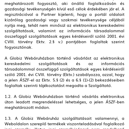
meghatározott fogyasztó, aki önálló foglalkozásán és
gazdasági tevékenységén kívül eső célok érdekében jár el. A
regisztrációval a Partner kijelenti, hogy a portál oldalait
kizárólag gazdasági vagy szakmai tevékenysége céljából
nyitja meg, tehát nem minősül az elektronikus kereskedelmi
szolgáltatások, valamint az információs társadalommal
összefüggő szolgáltatások egyes kérdéseiről szóló 2001. évi
CVIII. törvény Ektv. 2.§ v.) pontjában foglaltak szerint
fogyasztónak.
A Globiz Webáruházban történő vásárlást az elektronikus
kereskedelmi szolgáltatások és az információs
társadalommal összefüggő szolgáltatások egyes kérdéseiről
szóló 2001. évi CVIII. törvény (Ektv.) szabályozza, azzal, hogy
a jelen ÁSZF-el az Ektv. 5.§ (2) és a 6.§ (1)-(2) bekezdéseiben
foglaltak szerinti tájékoztatást megadta a Szolgáltató.
1.2. A Globiz Webáruházban történő vásárlás elektronikus
úton leadott megrendeléssel lehetséges, a jelen ÁSZF-ben
meghatározott módon.
1.3. A Globiz Webáruház szolgáltatásait valamennyi, a
Weboldalon szereplő termékek viszonteladásával foglalkozó