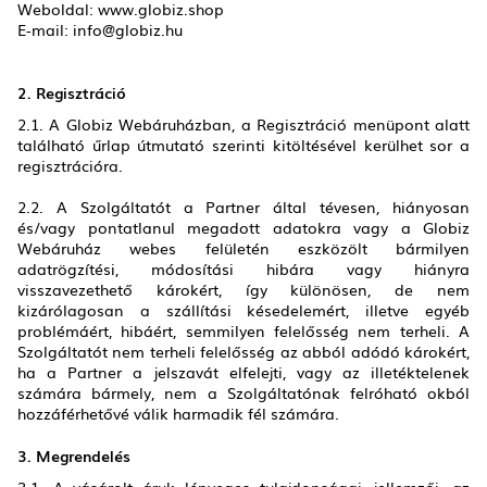
Weboldal: www.globiz.shop
E-mail: info@globiz.hu
2. Regisztráció
2.1. A Globiz Webáruházban, a Regisztráció menüpont alatt
található űrlap útmutató szerinti kitöltésével kerülhet sor a
regisztrációra.
2.2. A Szolgáltatót a Partner által tévesen, hiányosan
és/vagy pontatlanul megadott adatokra vagy a Globiz
Webáruház webes felületén eszközölt bármilyen
adatrögzítési, módosítási hibára vagy hiányra
visszavezethető károkért, így különösen, de nem
kizárólagosan a szállítási késedelemért, illetve egyéb
problémáért, hibáért, semmilyen felelősség nem terheli. A
Szolgáltatót nem terheli felelősség az abból adódó károkért,
ha a Partner a jelszavát elfelejti, vagy az illetéktelenek
számára bármely, nem a Szolgáltatónak felróható okból
hozzáférhetővé válik harmadik fél számára.
3. Megrendelés