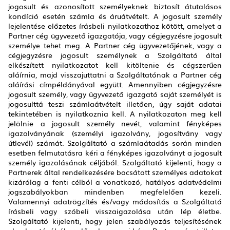
jogosult és azonosított személyeknek biztosít átutalásos
kondíció esetén számla és áruátvételt. A jogosult személy
lejelentése előzetes írásbeli nyilatkozathoz kötött, amelyet a
Partner cég ügyvezető igazgatója, vagy cégjegyzésre jogosult
személye tehet meg. A Partner cég ügyvezetőjének, vagy a
cégjegyzésre jogosult személynek a Szolgáltató által
elkészített nyilatkozatot kell kitöltenie és cégszerűen
aláírnia, majd visszajuttatni a Szolgáltatónak a Partner cég
aláírási címpéldányával együtt. Amennyiben cégjegyzésre
jogosult személy, vagy ügyvezető igazgató saját személyét is
jogosulttá teszi számlaátvételt illetően, úgy saját adatai
tekintetében is nyilatkoznia kell. A nyilatkozaton meg kell
jelölnie a jogosult személy nevét, valamint fényképes
igazolványának (személyi igazolvány, jogosítvány vagy
útlevél) számát. Szolgáltató a számlaátadás során minden
esetben felmutatásra kéri a fényképes igazolványt a jogosult
személy igazolásának céljából. Szolgáltató kijelenti, hogy a
Partnerek által rendelkezésére bocsátott személyes adatokat
kizárólag a fenti célból a vonatkozó, hatályos adatvédelmi
jogszabályokban mindenben megfelelően kezeli.
Valamennyi adatrögzítés és/vagy módosítás a Szolgáltató
írásbeli vagy szóbeli visszaigazolása után lép életbe.
Szolgáltató kijelenti, hogy jelen szabályozás teljesítésének