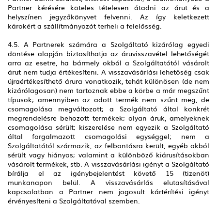
Partner kérésére köteles tételesen átadni az árut és a
helyszínen jegyzőkönyvet felvenni. Az így keletkezett
károkért a szállítmányozót terheli a felelősség.
4.5. A Partnerek számára a Szolgáltató kizárólag egyedi
döntése alapján biztosíthatja az áruvisszavétel lehetőségét
arra az esetre, ha bármely okból a Szolgáltatótól vásárolt
árut nem tudja értékesíteni. A visszavásárlási lehetőség csak
újraértékesíthető árura vonatkozik, tehát különösen (de nem
kizárólagosan) nem tartoznak ebbe a körbe a már megszűnt
típusok; amennyiben az adott termék nem szűnt meg, de
csomagolása megváltozott; a Szolgáltató által konkrét
megrendelésre behozott termékek; olyan áruk, amelyeknek
csomagolása sérült; kiszerelése nem egyezik a Szolgáltató
által forgalmazott csomagolási egységgel; nem a
Szolgáltatótól származik, az felbontásra került, egyéb okból
sérült vagy hiányos; valamint a különböző kiárusításokban
vásárolt termékek, stb. A visszavásárlási igényt a Szolgáltató
bírálja el az igénybejelentést követő 15 (tizenöt)
munkanapon belül. A visszavásárlás elutasításával
kapcsolatban a Partner nem jogosult kártérítési igényt
érvényesíteni a Szolgáltatóval szemben.