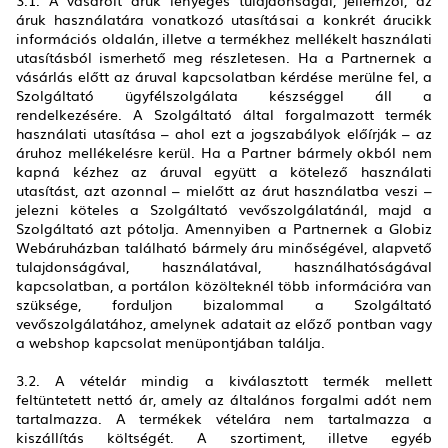
3.1. A vásárolt áruk lényeges tulajdonságai, jellemzői, az
áruk használatára vonatkozó utasításai a konkrét árucikk
információs oldalán, illetve a termékhez mellékelt használati
utasításból ismerhető meg részletesen. Ha a Partnernek a
vásárlás előtt az áruval kapcsolatban kérdése merülne fel, a
Szolgáltató ügyfélszolgálata készséggel áll a
rendelkezésére. A Szolgáltató által forgalmazott termék
használati utasítása – ahol ezt a jogszabályok előírják – az
áruhoz mellékelésre kerül. Ha a Partner bármely okból nem
kapná kézhez az áruval együtt a kötelező használati
utasítást, azt azonnal – mielőtt az árut használatba veszi –
jelezni köteles a Szolgáltató vevőszolgálatánál, majd a
Szolgáltató azt pótolja. Amennyiben a Partnernek a Globiz
Webáruházban található bármely áru minőségével, alapvető
tulajdonságával, használatával, használhatóságával
kapcsolatban, a portálon közölteknél több információra van
szüksége, forduljon bizalommal a Szolgáltató
vevőszolgálatához, amelynek adatait az előző pontban vagy
a webshop kapcsolat menüpontjában találja.
3.2. A vételár mindig a kiválasztott termék mellett
feltüntetett nettó ár, amely az általános forgalmi adót nem
tartalmazza. A termékek vételára nem tartalmazza a
kiszállítás költségét. A szortiment, illetve egyéb