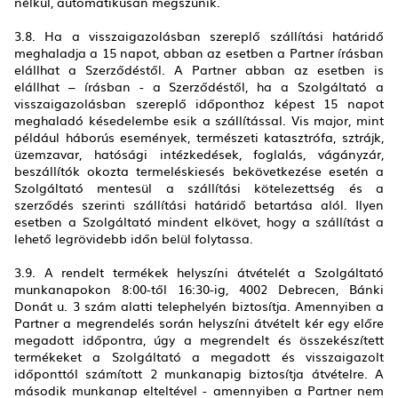
nélkül, automatikusan megszűnik.
3.8. Ha a visszaigazolásban szereplő szállítási határidő
meghaladja a 15 napot, abban az esetben a Partner írásban
elállhat a Szerződéstől. A Partner abban az esetben is
elállhat – írásban - a Szerződéstől, ha a Szolgáltató a
visszaigazolásban szereplő időponthoz képest 15 napot
meghaladó késedelembe esik a szállítással. Vis major, mint
például háborús események, természeti katasztrófa, sztrájk,
üzemzavar, hatósági intézkedések, foglalás, vágányzár,
beszállítók okozta termeléskiesés bekövetkezése esetén a
Szolgáltató mentesül a szállítási kötelezettség és a
szerződés szerinti szállítási határidő betartása alól. Ilyen
esetben a Szolgáltató mindent elkövet, hogy a szállítást a
lehető legrövidebb időn belül folytassa.
3.9. A rendelt termékek helyszíni átvételét a Szolgáltató
munkanapokon 8:00-től 16:30-ig, 4002 Debrecen, Bánki
Donát u. 3 szám alatti telephelyén biztosítja. Amennyiben a
Partner a megrendelés során helyszíni átvételt kér egy előre
megadott időpontra, úgy a megrendelt és összekészített
termékeket a Szolgáltató a megadott és visszaigazolt
időponttól számított 2 munkanapig biztosítja átvételre. A
második munkanap elteltével - amennyiben a Partner nem