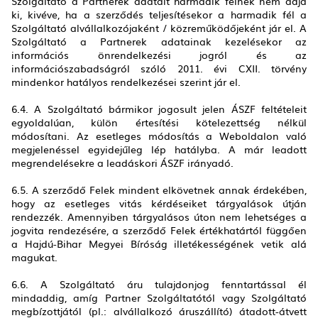
Szolgáltató a Partnerek adatait harmadik félnek nem adja
ki, kivéve, ha a szerződés teljesítésekor a harmadik fél a
Szolgáltató alvállalkozójaként / közreműködőjeként jár el. A
Szolgáltató a Partnerek adatainak kezelésekor az
információs önrendelkezési jogról és az
információszabadságról szóló 2011. évi CXII. törvény
mindenkor hatályos rendelkezései szerint jár el.
6.4. A Szolgáltató bármikor jogosult jelen ÁSZF feltételeit
egyoldalúan, külön értesítési kötelezettség nélkül
módosítani. Az esetleges módosítás a Weboldalon való
megjelenéssel egyidejűleg lép hatályba. A már leadott
megrendelésekre a leadáskori ÁSZF irányadó.
6.5. A szerződő Felek mindent elkövetnek annak érdekében,
hogy az esetleges vitás kérdéseiket tárgyalások útján
rendezzék. Amennyiben tárgyalásos úton nem lehetséges a
jogvita rendezésére, a szerződő Felek értékhatártól függően
a Hajdú-Bihar Megyei Bíróság illetékességének vetik alá
magukat.
6.6. A Szolgáltató áru tulajdonjog fenntartással él
mindaddig, amíg Partner Szolgáltatótól vagy Szolgáltató
megbízottjától (pl.: alvállalkozó áruszállító) átadott-átvett