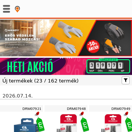
:
:
Új termékek (
23 /
162 termék)
2026.07.14.
DRM07921
DRM07948
DRM07949