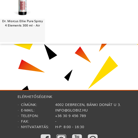
Dr. Marcus Ellie Pure Spray
4 Elements 300 ml - Air
ELÉRHETŐSÉGEINK
· CÍMÜNK:
4002 DEBRECEN, BÁNKI DONÁT U 3.
· E-MAIL:
INFO@GLOBIZ.HU
· TELEFON:
+36 30 9 456 789
· FAX:
-
· NYITVATARTÁS:
H-P: 8:00 - 16:30