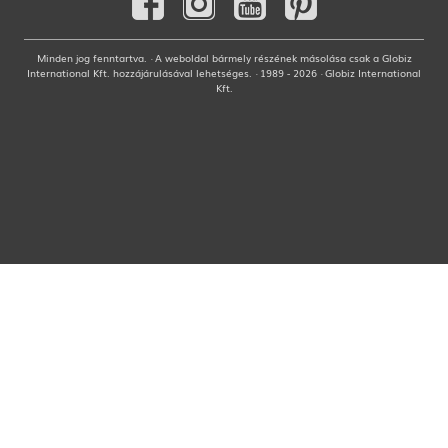
Minden jog fenntartva. · A weboldal bármely részének másolása csak a Globiz
International Kft. hozzájárulásával lehetséges. · 1989 - 2026 · Globiz International
Kft.