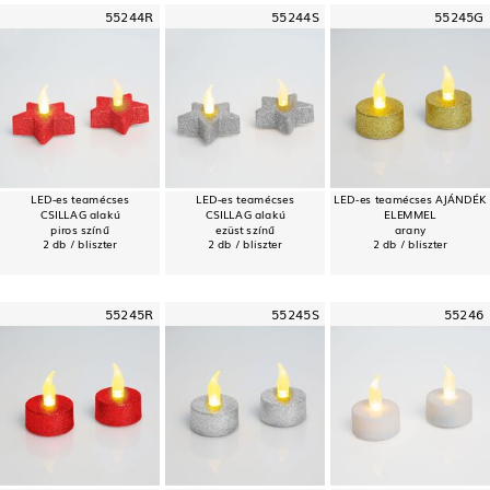
55244R
55244S
55245G
LED-es teamécses
LED-es teamécses
LED-es teamécses AJÁNDÉK
CSILLAG alakú
CSILLAG alakú
ELEMMEL
piros színű
ezüst színű
arany
2 db / bliszter
2 db / bliszter
2 db / bliszter
55245R
55245S
55246