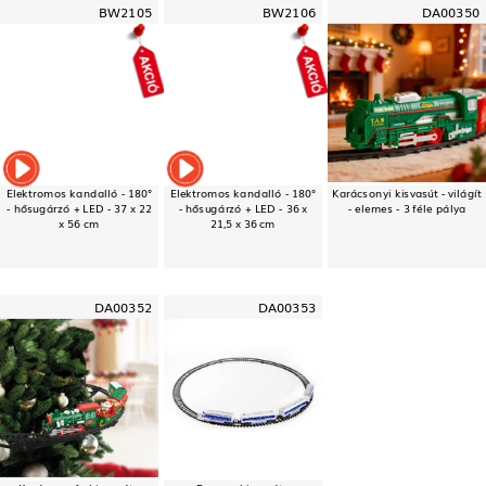
BW2105
BW2106
DA00350
Elektromos kandalló - 180°
Elektromos kandalló - 180°
Karácsonyi kisvasút - világít
- hősugárzó + LED - 37 x 22
- hősugárzó + LED - 36 x
- elemes - 3 féle pálya
x 56 cm
21,5 x 36 cm
DA00352
DA00353