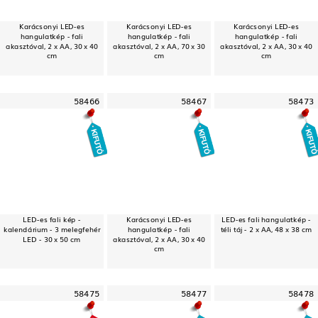
Karácsonyi LED-es
Karácsonyi LED-es
Karácsonyi LED-es
hangulatkép - fali
hangulatkép - fali
hangulatkép - fali
akasztóval, 2 x AA, 30 x 40
akasztóval, 2 x AA, 70 x 30
akasztóval, 2 x AA, 30 x 40
cm
cm
cm
58466
58467
58473
LED-es fali kép -
Karácsonyi LED-es
LED-es fali hangulatkép -
kalendárium - 3 melegfehér
hangulatkép - fali
téli táj - 2 x AA, 48 x 38 cm
LED - 30 x 50 cm
akasztóval, 2 x AA, 30 x 40
cm
58475
58477
58478