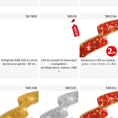
58740E
58930
58933A
Felfújható RGB LED-es óriás
LED-es asztali fa dekoráció
Karácsonyi LED-es szalag -
karácsonyi gömb - 60 cm
- melegfehér -
piros - 2 m x 5 cm - 2 x AA
érintőgombos, elemes, USB-
s
58933B
58933C
58933J