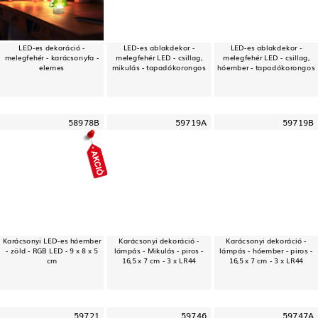
LED-es dekoráció -
LED-es ablakdekor -
LED-es ablakdekor -
melegfehér - karácsonyfa -
melegfehér LED - csillag,
melegfehér LED - csillag,
elemes
mikulás - tapadókorongos
hóember - tapadókorongos
58978B
59719A
59719B
Karácsonyi LED-es hóember
Karácsonyi dekoráció -
Karácsonyi dekoráció -
- zöld - RGB LED - 9 x 8 x 5
lámpás - Mikulás - piros -
lámpás - hóember - piros -
cm
16,5 x 7 cm - 3 x LR44
16,5 x 7 cm - 3 x LR44
59721
59746
59747A