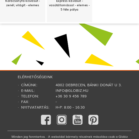
Karácsonyfa kisvasút -
Express kisvasút -
zenél, világít - elemes
vasútállomással - elemes -
5 féle pálya
ELÉRHETŐSÉGEINK
· CÍMÜNK:
4002 DEBRECEN, BÁNKI DONÁT U 3.
· E-MAIL:
INFO@GLOBIZ.HU
· TELEFON:
+36 30 9 456 789
· FAX:
-
· NYITVATARTÁS:
H-P: 8:00 - 16:30
Minden jog fenntartva. · A weboldal bármely részének másolása csak a Globiz