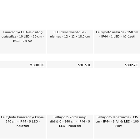
Karácsonyi LED-es csillag
LED dekor kandalló -
Felfújható mikulás - 150 cm
csúcsdísz - 10 LED - 15 cm -
elemes - 12 x 12 x 18,5 cm
- IP44 - 1 LED - hálózati
RGB - 2 x AA
58060K
58060L
58067C
Felfújható karácsonyi kapu -
Felfújható karácsonyi
Felfújható rénszarvas - 135
240 cm - IP44 - 9 LED -
diótörő - 240 cm - IP44 - 9
cm - IP44 - 3 fehér LED - 100
hálózati
LED - hálózati
- 240V