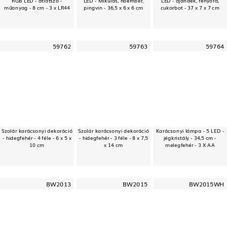
műanyag - 8 cm - 3 x LR44
pingvin - 36,5 x 6 x 6 cm
cukorbot - 37 x 7 x 7 cm
59762
59763
59764
Szolár karácsonyi dekoráció
Szolár karácsonyi dekoráció
Karácsonyi lámpa - 5 LED -
- hidegfehér - 4 féle - 6 x 5 x
- hidegfehér - 3 féle - 8 x 7,5
jégkristály - 34,5 cm -
10 cm
x 14 cm
melegfehér - 3 X AA
BW2013
BW2015
BW2015WH