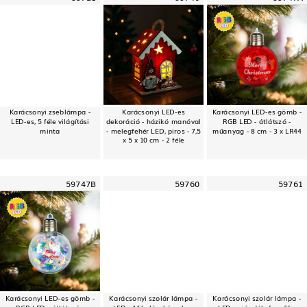
Karácsonyi zseblámpa -
Karácsonyi LED-es
Karácsonyi LED-es gömb -
LED-es, 5 féle világítási
dekoráció - házikó manóval
RGB LED - átlátszó -
minta
- melegfehér LED, piros - 7,5
műanyag - 8 cm - 3 x LR44
x 5 x 10 cm - 2 féle
59747B
59760
59761
Karácsonyi LED-es gömb -
Karácsonyi szolár lámpa -
Karácsonyi szolár lámpa -
RGB LED - átlátszó -
LED - Mikulás, hóember,
LED - ajándék, fenyőfa,