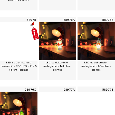
58975
58976A
58976B
LED-es ólomkatona
LED-es dekoráció -
LED-es dekoráció -
dekoráció - RGB LED - 15 x 5
melegfehér - Mikulás -
melegfehér - hóember -
x 5 cm - elemes
elemes
elemes
58976C
58977A
58977B