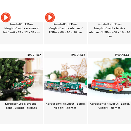
Kandalló LED-es
Kandalló LED-es
Kandalló LED-es
lánghatással - elemes /
lánghatással - elemes /
lánghatással - fehér -
hálózati - 35 x 12 x 38 cm
USB-s - 60 x 10 x 20 cm
elemes / USB-s - 60 x 10 x 20
cm
BW2042
BW2043
BW2044
Karácsonyfa kisvasút -
Karácsonyi kisvasút - zenél,
Karácsonyi kisvasút - zenél,
zenél, világít - elemes
világít - elemes
világít - elemes