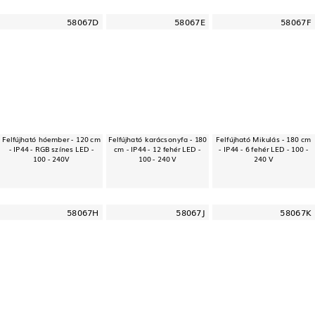
58067D
58067E
58067F
Felfújható hóember - 120 cm
Felfújható karácsonyfa - 180
Felfújható Mikulás - 180 cm
- IP44 - RGB színes LED -
cm - IP44 - 12 fehér LED -
- IP44 - 6 fehér LED - 100 -
100 - 240V
100 - 240 V
240 V
58067H
58067J
58067K