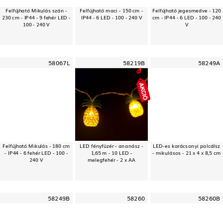
Felfújható Mikulás szán -
Felfújható maci - 150 cm -
Felfújható jegesmedve - 120
230 cm - IP44 - 9 fehér LED -
IP44 - 6 LED - 100 - 240 V
cm - IP44 - 6 LED - 100 - 240
100 - 240 V
V
58067L
58219B
58249A
Felfújható Mikulás - 180 cm
LED fényfüzér - ananász -
LED-es karácsonyi polcdísz
- IP44 - 6 fehér LED - 100 -
1,65 m - 10 LED -
- mikulásos - 21 x 4 x 8,5 cm
240 V
melegfehér - 2 x AA
58249B
58260
58260B