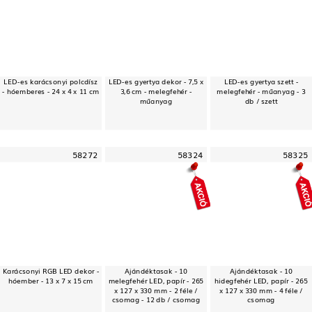
LED-es karácsonyi polcdísz
LED-es gyertya dekor - 7,5 x
LED-es gyertya szett -
- hóemberes - 24 x 4 x 11 cm
3,6 cm - melegfehér -
melegfehér - műanyag - 3
műanyag
db / szett
58272
58324
58325
Karácsonyi RGB LED dekor -
Ajándéktasak - 10
Ajándéktasak - 10
hóember - 13 x 7 x 15 cm
melegfehér LED, papír - 265
hidegfehér LED, papír - 265
x 127 x 330 mm - 2 féle /
x 127 x 330 mm - 4 féle /
csomag - 12 db / csomag
csomag