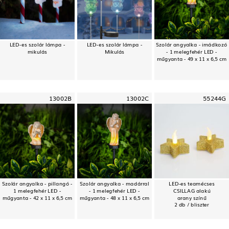
LED-es szolár lámpa -
LED-es szolár lámpa -
Szolár angyalka - imádkozó
mikulás
Mikulás
- 1 melegfehér LED -
műgyanta - 49 x 11 x 6,5 cm
13002B
13002C
55244G
Szolár angyalka - pillangó -
Szolár angyalka - madárral
LED-es teamécses
1 melegfehér LED -
- 1 melegfehér LED -
CSILLAG alakú
műgyanta - 42 x 11 x 6,5 cm
műgyanta - 48 x 11 x 6,5 cm
arany színű
2 db / bliszter