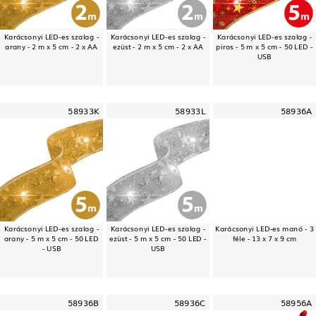
Karácsonyi LED-es szalag -
Karácsonyi LED-es szalag -
Karácsonyi LED-es szalag -
arany - 2 m x 5 cm - 2 x AA
ezüst - 2 m x 5 cm - 2 x AA
piros - 5 m x 5 cm - 50 LED -
USB
58933K
58933L
58936A
Karácsonyi LED-es szalag -
Karácsonyi LED-es szalag -
Karácsonyi LED-es manó - 3
arany - 5 m x 5 cm - 50 LED
ezüst - 5 m x 5 cm - 50 LED -
féle - 13 x 7 x 9 cm
- USB
USB
58936B
58936C
58956A