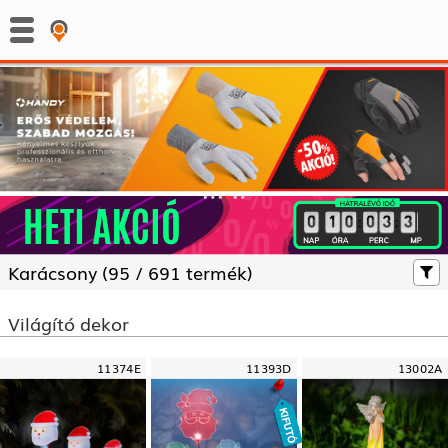
:
:
Karácsony (
95 /
691 termék)
Világító dekor
11374E
11393D
13002A