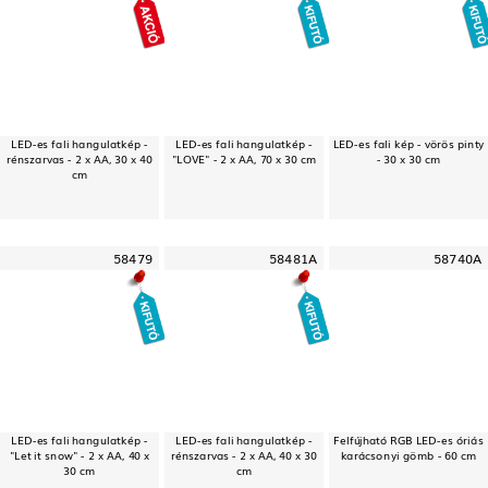
LED-es fali hangulatkép -
LED-es fali hangulatkép -
LED-es fali kép - vörös pinty
rénszarvas - 2 x AA, 30 x 40
"LOVE" - 2 x AA, 70 x 30 cm
- 30 x 30 cm
cm
58479
58481A
58740A
LED-es fali hangulatkép -
LED-es fali hangulatkép -
Felfújható RGB LED-es óriás
"Let it snow" - 2 x AA, 40 x
rénszarvas - 2 x AA, 40 x 30
karácsonyi gömb - 60 cm
30 cm
cm