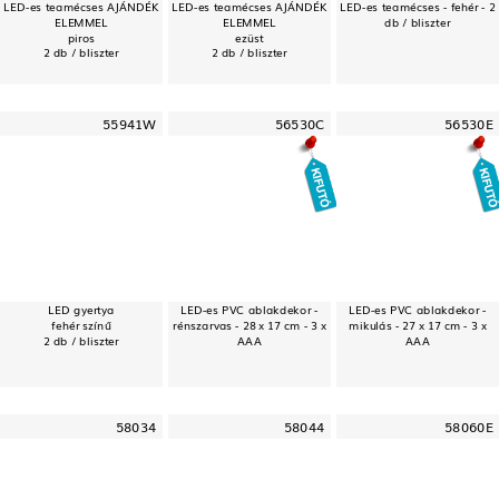
LED-es teamécses AJÁNDÉK
LED-es teamécses AJÁNDÉK
LED-es teamécses - fehér - 2
ELEMMEL
ELEMMEL
db / bliszter
piros
ezüst
2 db / bliszter
2 db / bliszter
55941W
56530C
56530E
LED gyertya
LED-es PVC ablakdekor -
LED-es PVC ablakdekor -
fehér színű
rénszarvas - 28 x 17 cm - 3 x
mikulás - 27 x 17 cm - 3 x
2 db / bliszter
AAA
AAA
58034
58044
58060E