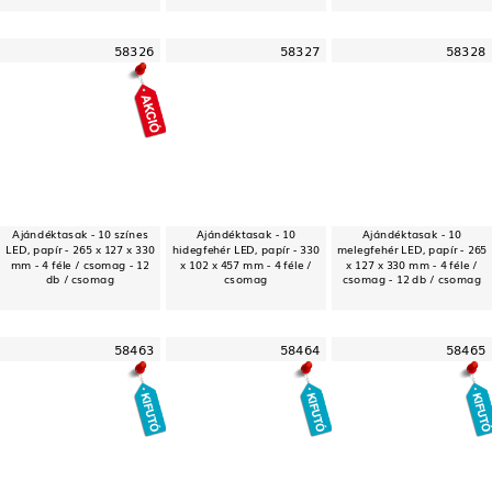
58326
58327
58328
Ajándéktasak - 10 színes
Ajándéktasak - 10
Ajándéktasak - 10
LED, papír - 265 x 127 x 330
hidegfehér LED, papír - 330
melegfehér LED, papír - 265
mm - 4 féle / csomag - 12
x 102 x 457 mm - 4 féle /
x 127 x 330 mm - 4 féle /
db / csomag
csomag
csomag - 12 db / csomag
58463
58464
58465