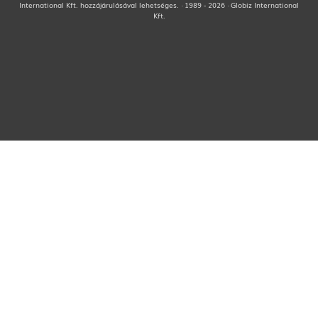
International Kft. hozzájárulásával lehetséges. · 1989 - 2026 · Globiz International
Kft.