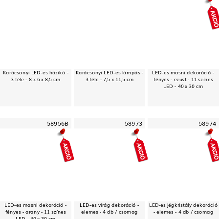
Karácsonyi LED-es házikó -
Karácsonyi LED-es lámpás -
LED-es masni dekoráció -
3 féle - 8 x 6 x 8,5 cm
3 féle - 7,5 x 11,5 cm
fényes - ezüst - 11 színes
LED - 40 x 30 cm
58956B
58973
58974
LED-es masni dekoráció -
LED-es virág dekoráció -
LED-es jégkristály dekoráció
fényes - arany - 11 színes
elemes - 4 db / csomag
- elemes - 4 db / csomag
LED - 40 x 30 cm