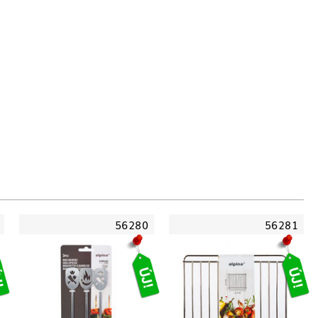
56280
56281