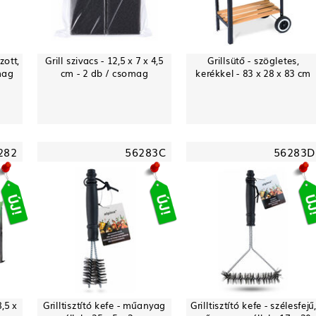
zott,
Grill szivacs - 12,5 x 7 x 4,5
Grillsütő - szögletes,
omag
cm - 2 db / csomag
kerékkel - 83 x 28 x 83 cm
282
56283C
56283D
,5 x
Grilltisztító kefe - műanyag
Grilltisztító kefe - szélesfejű,