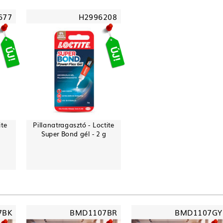
677
H2996208
ite
Pillanatragasztó - Loctite
Super Bond gél - 2 g
7BK
BMD1107BR
BMD1107GY