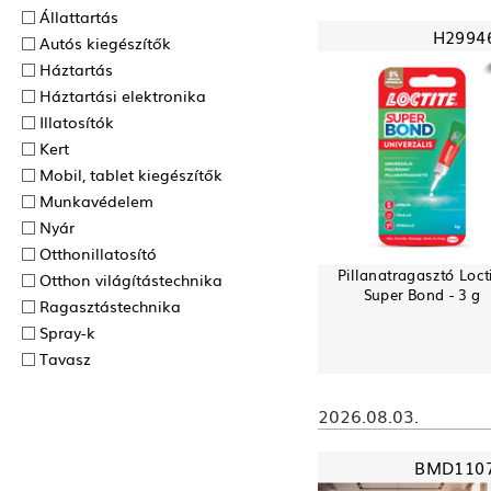
Állattartás
H2994
Autós kiegészítők
Háztartás
Háztartási elektronika
Illatosítók
Kert
Mobil, tablet kiegészítők
Munkavédelem
Nyár
Otthonillatosító
Pillanatragasztó Loct
Otthon világítástechnika
Super Bond - 3 g
Ragasztás­technika
Spray-k
Tavasz
2026.08.03.
BMD110