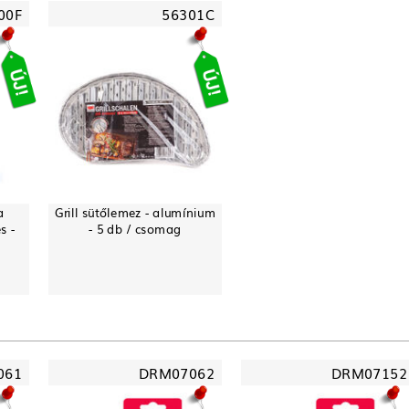
00F
56301C
a
Grill sütőlemez - alumínium
s -
- 5 db / csomag
061
DRM07062
DRM07152