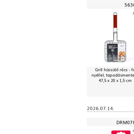
563
Grill hússütő rács - f
nyéllel, tapadásmente
47,5 x 20 x 1,5 cm
2026.07.14.
DRM07