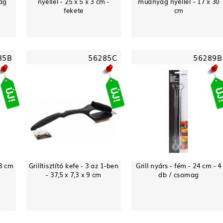
mag
nyéllel - 25 x 5 x 3 cm -
műanyag nyéllel - 17 x 30
fekete
cm
85B
56285C
56289B
13 cm
Grilltisztító kefe - 3 az 1-ben
Grill nyárs - fém - 24 cm - 4
- 37,5 x 7,3 x 9 cm
db / csomag