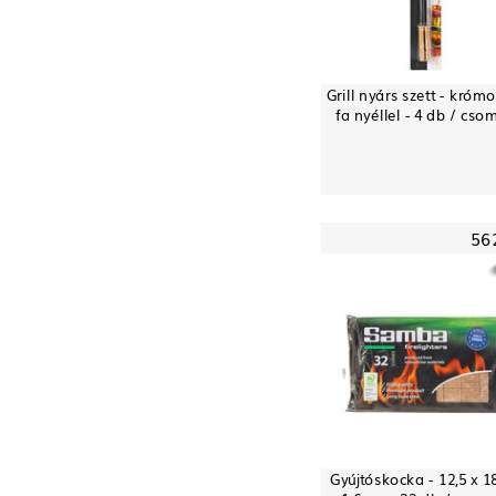
Grill nyárs szett - krómo
fa nyéllel - 4 db / cs
56
Gyújtóskocka - 12,5 x 18