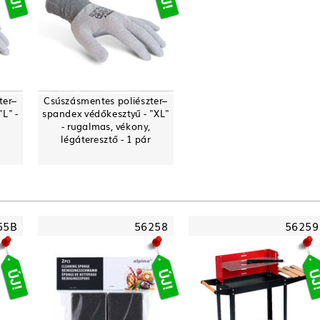
ter–
Csúszásmentes poliészter–
L" -
spandex védőkesztyű - "XL"
- rugalmas, vékony,
légáteresztő - 1 pár
55B
56258
56259