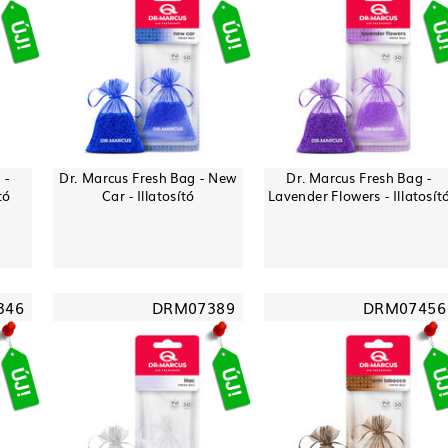
 -
Dr. Marcus Fresh Bag - New
Dr. Marcus Fresh Bag -
tó
Car - Illatosító
Lavender Flowers - Illatosít
346
DRM07389
DRM07456