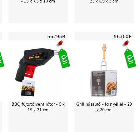
- 15 x 7,3 x 10 cm
23 x 6,5 x 3 cm
56295B
56300E
BBQ fújtató ventilátor - 5 x
Grill hússütő - fa nyéllel - 20
19 x 21 cm
x 20 cm