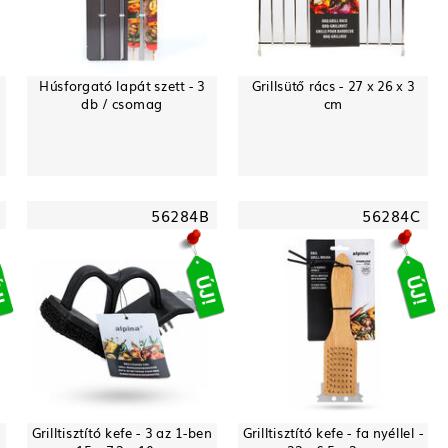
Húsforgató lapát szett - 3
Grillsütő rács - 27 x 26 x 3
db / csomag
cm
56284B
56284C
Grilltisztító kefe - 3 az 1-ben
Grilltisztító kefe - fa nyéllel -