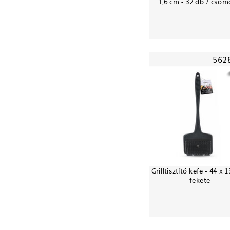
1,6 cm - 32 db / cso
562
Grilltisztító kefe - 44 x 
- fekete