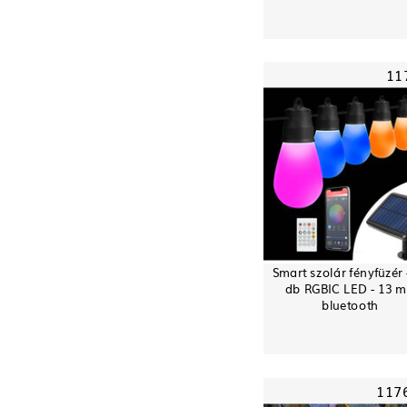
11
Smart szolár fényfüzér 
db RGBIC LED - 13 m
bluetooth
117