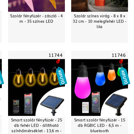
Szolár fényfüzér - zászló - 4
Szolár színes virág - 8 x 8 x
m - 35 színes LED
32 cm - 10 melegfehér LED -
lila
11744
11746
Smart szolár fényfüzér - 25
Smart szolár fényfüzér - 15
db fehér LED - állítható
db RGBIC LED - 6,5 m -
színhőmérséklet - 13,6 m -
bluetooth