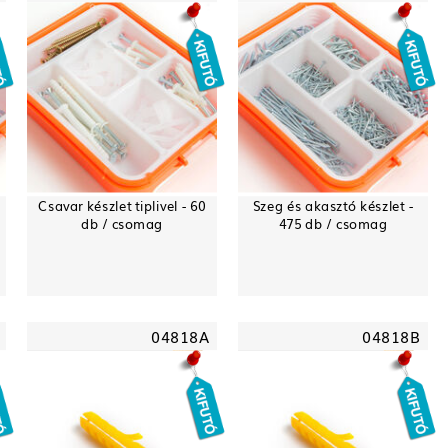
Csavar készlet tiplivel - 60
Szeg és akasztó készlet -
db / csomag
475 db / csomag
04818A
04818B