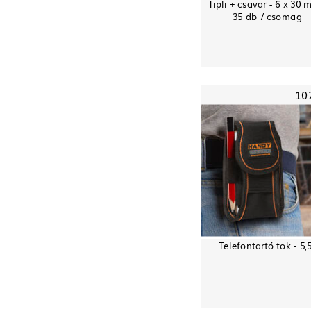
Tipli + csavar - 6 x 30 
35 db / csomag
10
Telefontartó tok - 5,