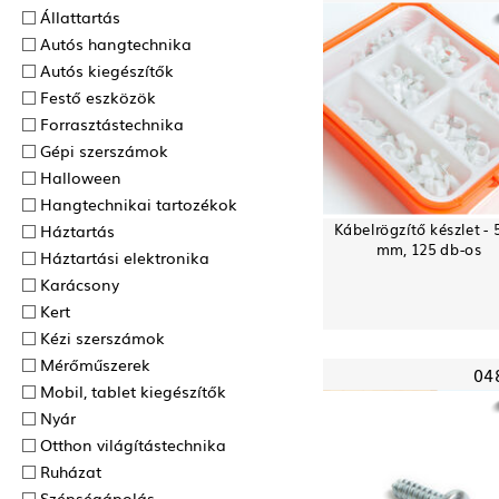
Állattartás
Autós hangtechnika
Autós kiegészítők
Festő eszközök
Forrasztás­technika
Gépi szerszámok
Halloween
Hangtechnikai tartozékok
Kábelrögzítő készlet - 
Háztartás
mm, 125 db-os
Háztartási elektronika
Karácsony
Kert
Kézi szerszámok
Mérőműszerek
04
Mobil, tablet kiegészítők
Nyár
Otthon világítástechnika
Ruházat
Szépségápolás