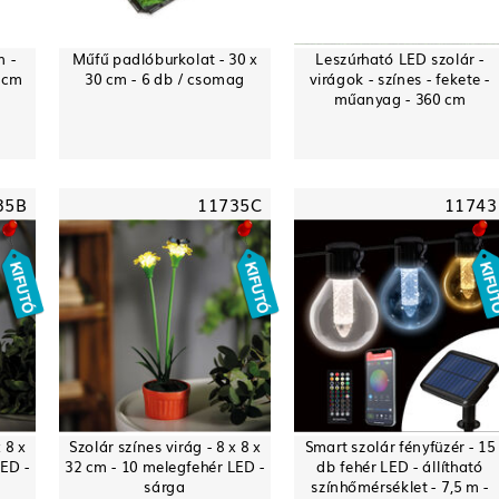
 -
Műfű padlóburkolat - 30 x
Leszúrható LED szolár -
3 cm
30 cm - 6 db / csomag
virágok - színes - fekete -
műanyag - 360 cm
35B
11735C
11743
 8 x
Szolár színes virág - 8 x 8 x
Smart szolár fényfüzér - 15
LED -
32 cm - 10 melegfehér LED -
db fehér LED - állítható
sárga
színhőmérséklet - 7,5 m -