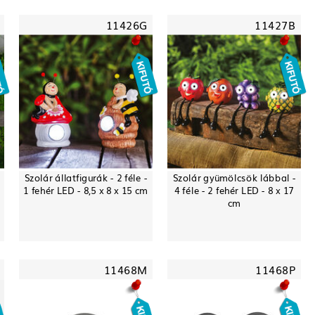
11426G
11427B
Szolár állatfigurák - 2 féle -
Szolár gyümölcsök lábbal -
-
1 fehér LED - 8,5 x 8 x 15 cm
4 féle - 2 fehér LED - 8 x 17
cm
11468M
11468P