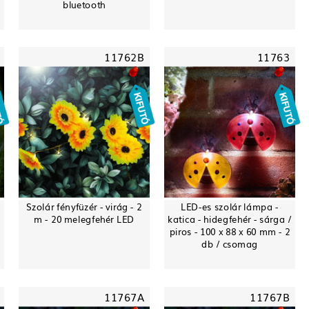
bluetooth
11762B
11763
Szolár fényfüzér - virág - 2
LED-es szolár lámpa -
m - 20 melegfehér LED
katica - hidegfehér - sárga /
piros - 100 x 88 x 60 mm - 2
db / csomag
11767A
11767B