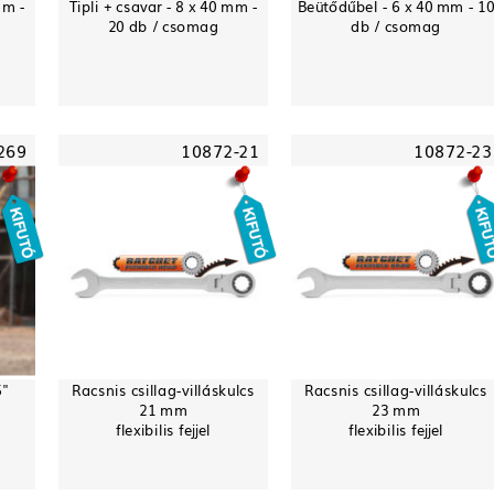
mm -
Tipli + csavar - 8 x 40 mm -
Beütődűbel - 6 x 40 mm - 1
20 db / csomag
db / csomag
269
10872-21
10872-23
5"
Racsnis csillag-villáskulcs
Racsnis csillag-villáskulcs
21 mm
23 mm
flexibilis fejjel
flexibilis fejjel