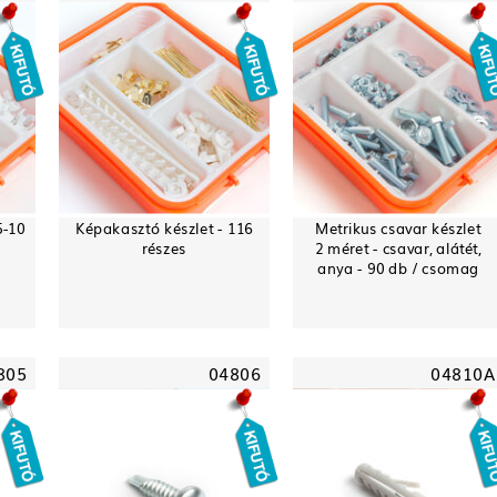
5-10
Képakasztó készlet - 116
Metrikus csavar készlet
részes
2 méret - csavar, alátét,
anya - 90 db / csomag
805
04806
04810A