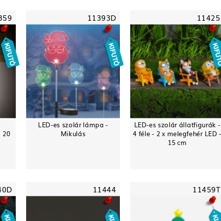
359
11393D
11425
LED-es szolár lámpa -
LED-es szolár állatfigurák -
- 20
Mikulás
4 féle - 2 x melegfehér LED 
15 cm
40D
11444
11459T