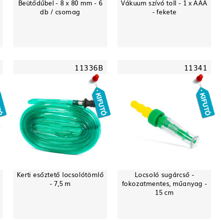
0
Beütődűbel - 8 x 80 mm - 6
Vákuum szívó toll - 1 x AAA
db / csomag
- fekete
11336B
11341
Kerti esőztető locsolótömlő
Locsoló sugárcső -
- 7,5 m
fokozatmentes, műanyag -
15 cm