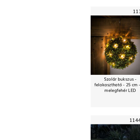
11
Szolár bukszus -
felakasztható - 25 cm 
melegfehér LED
114