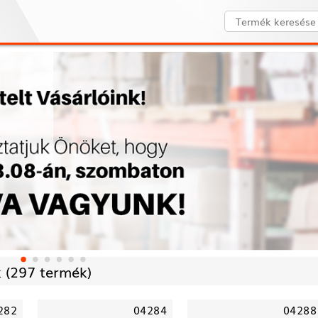
 (
297 termék)
282
04284
04288