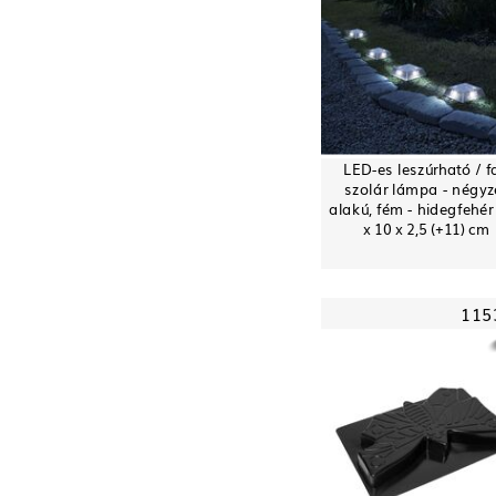
LED-es leszúrható / fa
szolár lámpa - négyz
alakú, fém - hidegfehér 
x 10 x 2,5 (+11) cm
115