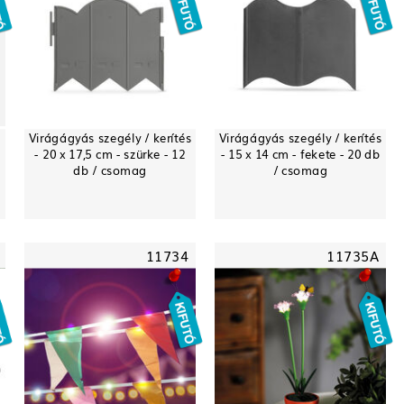
Virágágyás szegély / kerítés
Virágágyás szegély / kerítés
- 20 x 17,5 cm - szürke - 12
- 15 x 14 cm - fekete - 20 db
db / csomag
/ csomag
11734
11735A