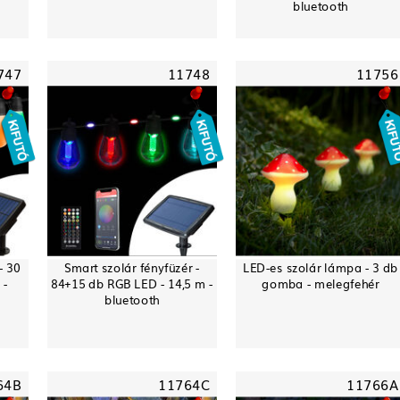
bluetooth
747
11748
11756
- 30
Smart szolár fényfüzér -
LED-es szolár lámpa - 3 db
 -
84+15 db RGB LED - 14,5 m -
gomba - melegfehér
bluetooth
64B
11764C
11766A