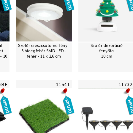
li
Szolár ereszcsatorna fény -
Szolár dekoráció
et
3 hidegfehér SMD LED -
fenyőfa
- 10
fehér - 11 x 2,6 cm
10 cm
34F
11541
11732