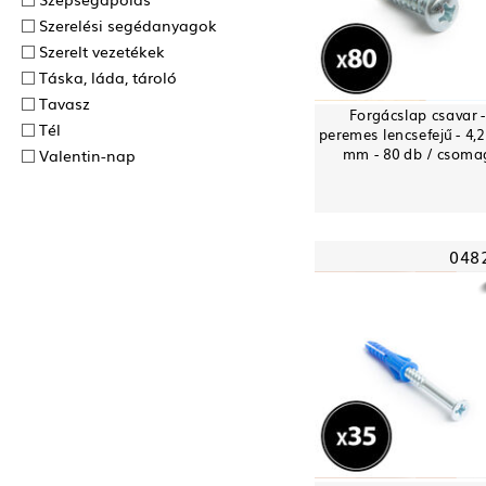
Szerelési segédanyagok
Szerelt vezetékek
Táska, láda, tároló
Tavasz
Forgácslap csavar 
Tél
peremes lencsefejű - 4,2
mm - 80 db / csoma
Valentin-nap
048