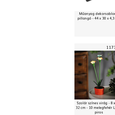
Műanyag dekorsablon
pillangó - 44 x 30 x 4,
117
Szolár színes virág - 8 x
32 cm - 10 melegfehér 
piros