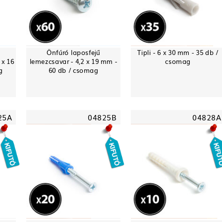
-
Önfúró laposfejű
Tipli - 6 x 30 mm - 35 db /
 x 16
lemezcsavar - 4,2 x 19 mm -
csomag
g
60 db / csomag
25A
04825B
04828A