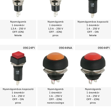
Nyomógomb
Nyomógomb
Nyomógombos kapcsoló
1 áramkör
1 áramkör
1 áramkör
1,5 A - 250 V
1,5 A - 250 V
1 A - 250 V
OFF-(ON)
OFF - (ON)
OFF - ON
fekete
piros
fekete
09024PI
09044NA
09044PI
Nyomógombos kapcsoló
Nyomógomb
Nyomógomb
1 áramkör
1 áramkör
1 áramkör
1 A - 250 V
1 A - 250 V
1 A - 250 V
OFF - ON
OFF - (ON)
OFF - (ON)
piros
narancssárga
piros