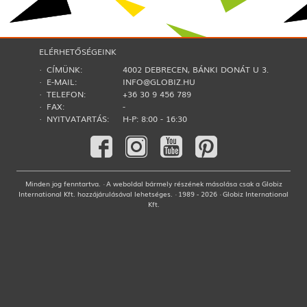
ELÉRHETŐSÉGEINK
· CÍMÜNK:
4002 DEBRECEN, BÁNKI DONÁT U 3.
· E-MAIL:
INFO@GLOBIZ.HU
· TELEFON:
+36 30 9 456 789
· FAX:
-
· NYITVATARTÁS:
H-P: 8:00 - 16:30
Minden jog fenntartva. · A weboldal bármely részének másolása csak a Globiz
International Kft. hozzájárulásával lehetséges. · 1989 - 2026 · Globiz International
Kft.