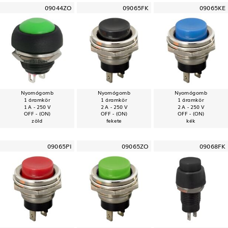
09044ZO
09065FK
09065KE
Nyomógomb
Nyomógomb
Nyomógomb
1 áramkör
1 áramkör
1 áramkör
1 A - 250 V
2 A - 250 V
2 A - 250 V
OFF - (ON)
OFF - (ON)
OFF - (ON)
zöld
fekete
kék
09065PI
09065ZO
09068FK