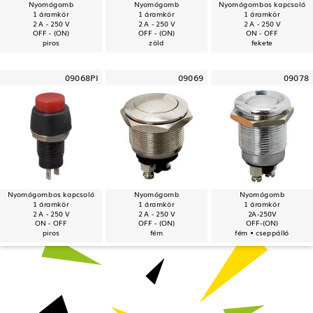
Nyomógomb
Nyomógomb
Nyomógombos kapcsoló
1 áramkör
1 áramkör
1 áramkör
2 A - 250 V
2 A - 250 V
2 A - 250 V
OFF - (ON)
OFF - (ON)
ON - OFF
piros
zöld
fekete
09068PI
09069
09078
Nyomógombos kapcsoló
Nyomógomb
Nyomógomb
1 áramkör
1 áramkör
1 áramkör
2 A - 250 V
2 A - 250 V
2A-250V
ON - OFF
OFF - (ON)
OFF-(ON)
piros
fém
fém • cseppálló