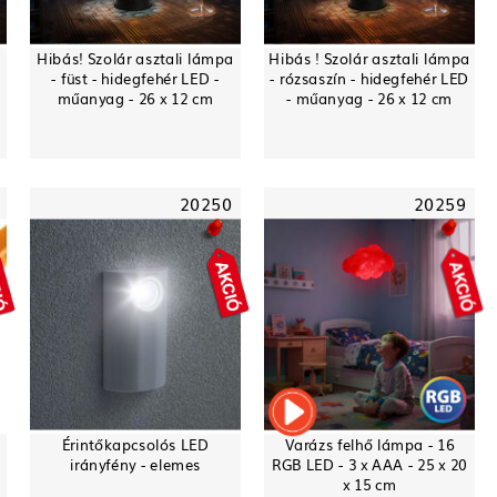
Hibás! Szolár asztali lámpa
Hibás ! Szolár asztali lámpa
-
- füst - hidegfehér LED -
- rózsaszín - hidegfehér LED
műanyag - 26 x 12 cm
- műanyag - 26 x 12 cm
20250
20259
Érintőkapcsolós LED
Varázs felhő lámpa - 16
irányfény - elemes
RGB LED - 3 x AAA - 25 x 20
x 15 cm