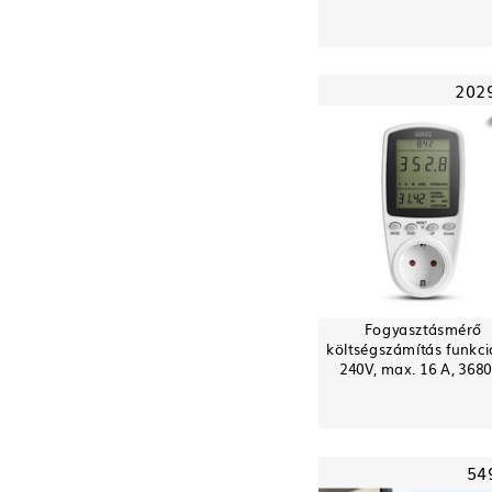
202
Fogyasztásmérő
költségszámítás funkci
240V, max. 16 A, 368
54