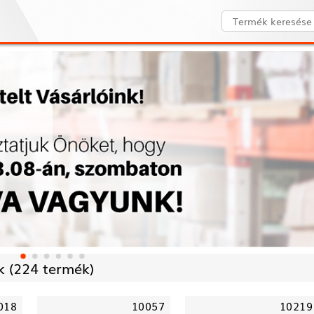
 (
224 termék)
018
10057
10219