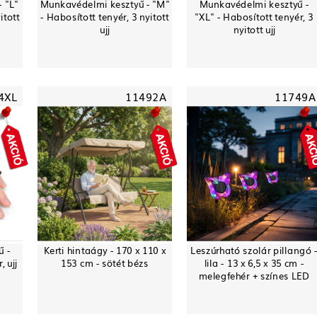
 "L"
Munkavédelmi kesztyű - "M"
Munkavédelmi kesztyű -
itott
- Habosított tenyér, 3 nyitott
"XL" - Habosított tenyér, 3
ujj
nyitott ujj
4XL
11492A
11749A
ű -
Kerti hintaágy - 170 x 110 x
Leszúrható szolár pillangó 
 ujj
153 cm - sötét bézs
lila - 13 x 6,5 x 35 cm -
melegfehér + színes LED