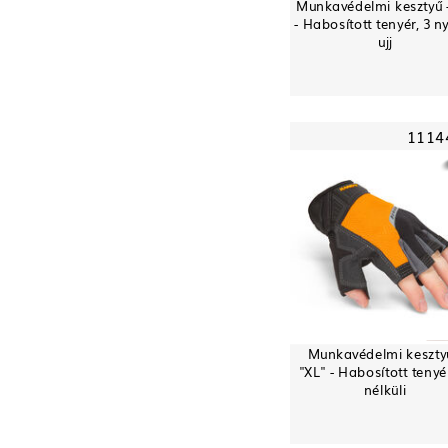
Munkavédelmi kesztyű -
- Habosított tenyér, 3 ny
ujj
1114
Munkavédelmi keszty
"XL" - Habosított tenyér,
nélküli