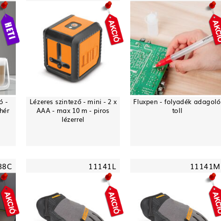
ó -
Lézeres szintező - mini - 2 x
Fluxpen - folyadék adagoló
hér
AAA - max 10 m - piros
toll
lézerrel
88C
11141L
11141M