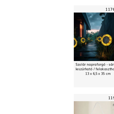
117
Szolár napraforgó - sár
leszúrható / felakaszth
13 x 6,5 x 35 cm
11