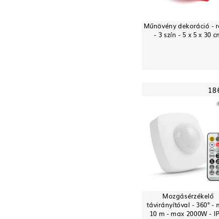
Műnövény dekoráció - 
- 3 szín - 5 x 5 x 30 
18
Mozgásérzékelő
távirányítóval - 360° -
10 m - max 2000W - I