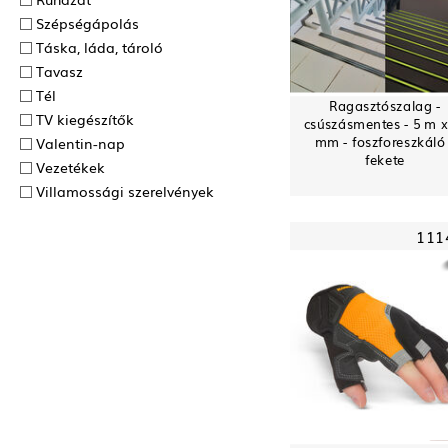
Szépségápolás
Táska, láda, tároló
Tavasz
Tél
Ragasztószalag -
TV kiegészítők
csúszásmentes - 5 m x
mm - foszforeszkáló
Valentin-nap
fekete
Vezetékek
Villamossági szerelvények
111