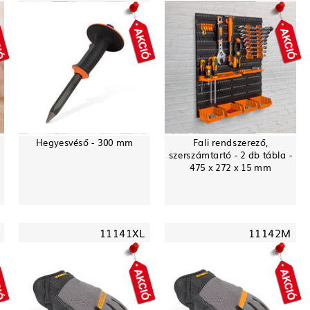
Hegyesvéső - 300 mm
Fali rendszerező,
szerszámtartó - 2 db tábla -
475 x 272 x 15 mm
11141XL
11142M