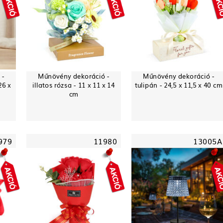
 -
Műnövény dekoráció -
Műnövény dekoráció -
26 x
illatos rózsa - 11 x 11 x 14
tulipán - 24,5 x 11,5 x 40 cm
cm
979
11980
13005A