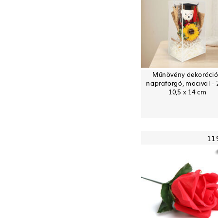
Műnövény dekoráció
napraforgó, macival - 
10,5 x 14 cm
11