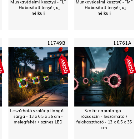
Munkavédelmi kesztyű - "L"
Munkavédelmi kesztyű - "M"
- Habosított tenyér, ujj
- Habosított tenyér, ujj
nélküli
nélküli
11749B
11761A
-
Leszúrható szolár pillangó -
Szolár napraforgó -
sárga - 13 x 6,5 x 35 cm -
rózsaszín - leszúrható /
melegfehér + színes LED
felakasztható - 13 x 6,5 x 35
cm