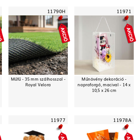
11790H
11971
Műfű - 35 mm szálhosszal -
Műnövény dekoráció -
Royal Velora
napraforgó, macival - 14 x
10,5 x 26 cm
11977
11978A