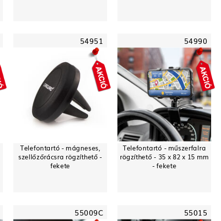
54951
54990
Telefontartó - mágneses,
Telefontartó - műszerfalra
szellőzőrácsra rögzíthető -
rögzíthető - 35 x 82 x 15 mm
fekete
- fekete
55009C
55015