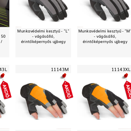
Munkavédelmi kesztyű - "L"
Munkavédelmi kesztyű - "M
 50
- vágásálló,
- vágásálló,
 /
érintőképernyős ujjbegy
érintőképernyős ujjbegy
43L
11143M
11143XL