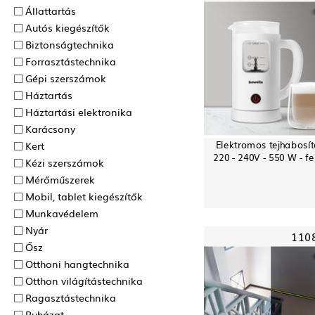
Állattartás
Autós kiegészítők
Biztonságtechnika
Forrasztás­technika
Gépi szerszámok
Háztartás
Háztartási elektronika
Karácsony
Elektromos tejhabosít
Kert
220 - 240V - 550 W - fe
Kézi szerszámok
Mérőműszerek
Mobil, tablet kiegészítők
Munkavédelem
Nyár
110
Ősz
Otthoni hangtechnika
Otthon világítástechnika
Ragasztás­technika
Ruházat