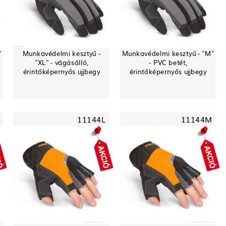
"
Munkavédelmi kesztyű -
Munkavédelmi kesztyű - "M"
"XL" - vágásálló,
- PVC betét,
érintőképernyős ujjbegy
érintőképernyős ujjbegy
11144L
11144M