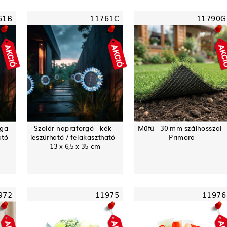
61B
11761C
11790G
ga -
Szolár napraforgó - kék -
Műfű - 30 mm szálhosszal -
ató -
leszúrható / felakasztható -
Primora
13 x 6,5 x 35 cm
972
11975
11976