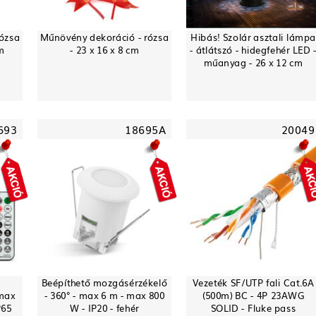
rózsa
Műnövény dekoráció - rózsa
Hibás! Szolár asztali lámpa
cm
- 23 x 16 x 8 cm
- átlátszó - hidegfehér LED 
műanyag - 26 x 12 cm
693
18695A
20049
Beépíthető mozgásérzékelő
Vezeték SF/UTP fali Cat.6A
 max
- 360° - max 6 m - max 800
(500m) BC - 4P 23AWG
P65
W - IP20 - fehér
SOLID - Fluke pass