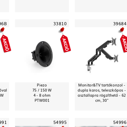
96B
33810
39684
Piezo
Monitor&TV tartókonzol -
óval
75 / 150 W
dupla karos, teleszkópos -
0W
4 - 8 ohm
asztallapra rögzíthető - 62
PTW001
cm, 30"
991
54995
54996