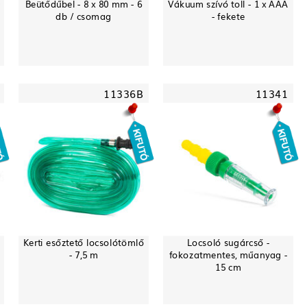
0
Beütődűbel - 8 x 80 mm - 6
Vákuum szívó toll - 1 x AAA
db / csomag
- fekete
11336B
11341
Kerti esőztető locsolótömlő
Locsoló sugárcső -
- 7,5 m
fokozatmentes, műanyag -
15 cm