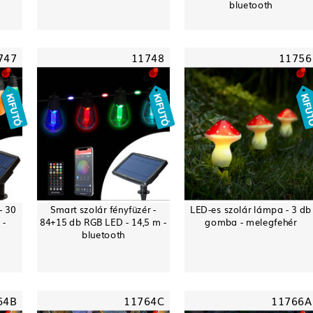
bluetooth
747
11748
11756
- 30
Smart szolár fényfüzér -
LED-es szolár lámpa - 3 db
 -
84+15 db RGB LED - 14,5 m -
gomba - melegfehér
bluetooth
64B
11764C
11766A