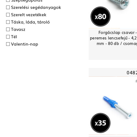
Szerelési segédanyagok
Szerelt vezetékek
Táska, láda, tároló
Tavasz
Forgácslap csavar 
Tél
peremes lencsefejű - 4,2
mm - 80 db / csoma
Valentin-nap
048