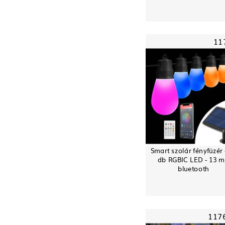
11
Smart szolár fényfüzér 
db RGBIC LED - 13 m
bluetooth
117