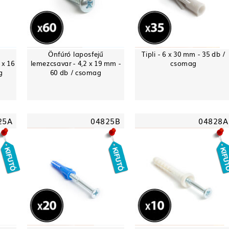
-
Önfúró laposfejű
Tipli - 6 x 30 mm - 35 db /
 x 16
lemezcsavar - 4,2 x 19 mm -
csomag
g
60 db / csomag
25A
04825B
04828A