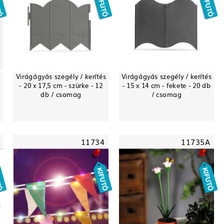
Virágágyás szegély / kerítés
Virágágyás szegély / kerítés
- 20 x 17,5 cm - szürke - 12
- 15 x 14 cm - fekete - 20 db
db / csomag
/ csomag
11734
11735A