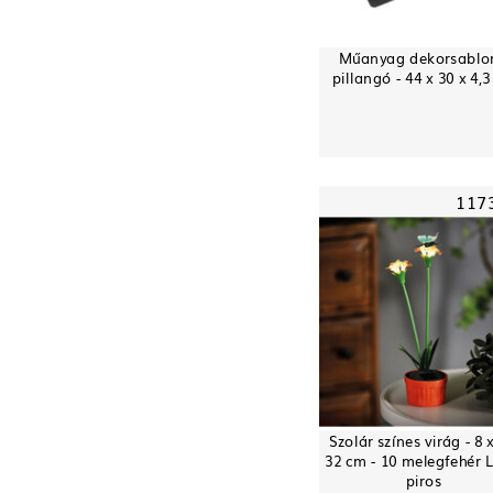
Műanyag dekorsablon
pillangó - 44 x 30 x 4,
117
Szolár színes virág - 8 x
32 cm - 10 melegfehér 
piros