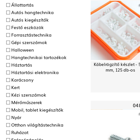
Állattartás
Autós hangtechnika
Autós kiegészítők
Festő eszközök
Forrasztás­technika
Gépi szerszámok
Halloween
Hangtechnikai tartozékok
Kábelrögzítő készlet - 
Háztartás
mm, 125 db-os
Háztartási elektronika
Karácsony
Kert
Kézi szerszámok
Mérőműszerek
04
Mobil, tablet kiegészítők
Nyár
Otthon világítástechnika
Ruházat
Szépségápolás