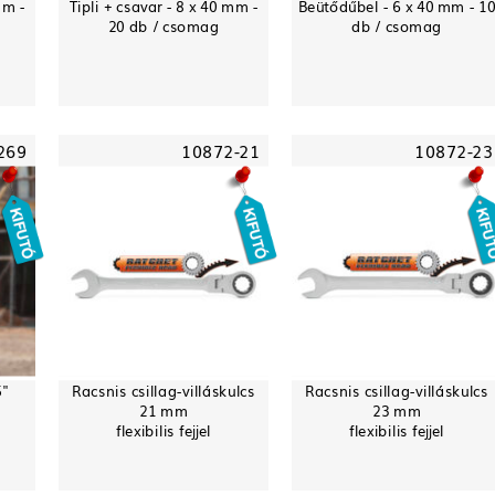
mm -
Tipli + csavar - 8 x 40 mm -
Beütődűbel - 6 x 40 mm - 1
20 db / csomag
db / csomag
269
10872-21
10872-23
5"
Racsnis csillag-villáskulcs
Racsnis csillag-villáskulcs
21 mm
23 mm
flexibilis fejjel
flexibilis fejjel