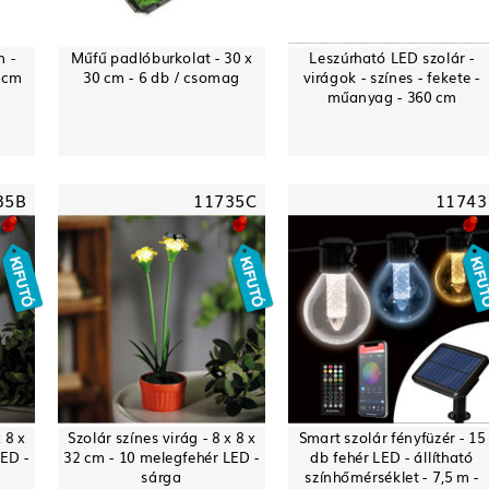
 -
Műfű padlóburkolat - 30 x
Leszúrható LED szolár -
3 cm
30 cm - 6 db / csomag
virágok - színes - fekete -
műanyag - 360 cm
35B
11735C
11743
 8 x
Szolár színes virág - 8 x 8 x
Smart szolár fényfüzér - 15
LED -
32 cm - 10 melegfehér LED -
db fehér LED - állítható
sárga
színhőmérséklet - 7,5 m -