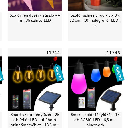
Szolár fényfüzér - zászló - 4
Szolár színes virág - 8 x 8 x
m - 35 színes LED
32 cm - 10 melegfehér LED -
lila
11744
11746
Smart szolár fényfüzér - 25
Smart szolár fényfüzér - 15
db fehér LED - állítható
db RGBIC LED - 6,5 m -
színhőmérséklet - 13,6 m -
bluetooth