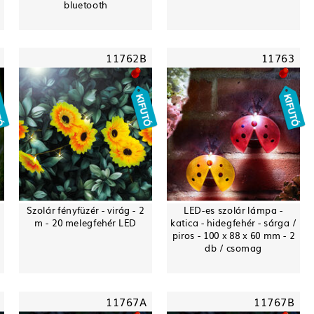
bluetooth
11762B
11763
Szolár fényfüzér - virág - 2
LED-es szolár lámpa -
m - 20 melegfehér LED
katica - hidegfehér - sárga /
piros - 100 x 88 x 60 mm - 2
db / csomag
11767A
11767B