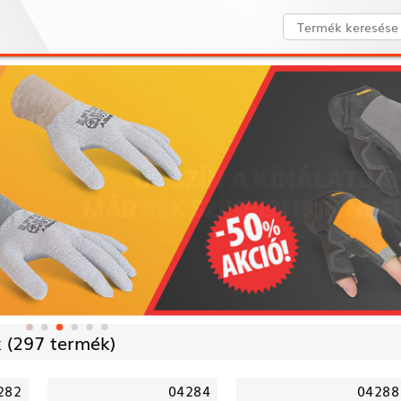
 (
297 termék)
282
04284
04288