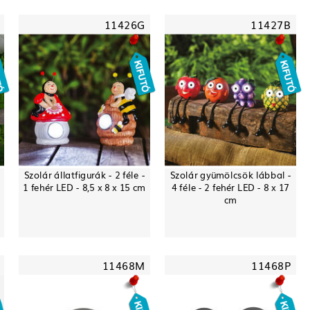
11426G
11427B
Szolár állatfigurák - 2 féle -
Szolár gyümölcsök lábbal -
-
1 fehér LED - 8,5 x 8 x 15 cm
4 féle - 2 fehér LED - 8 x 17
cm
11468M
11468P