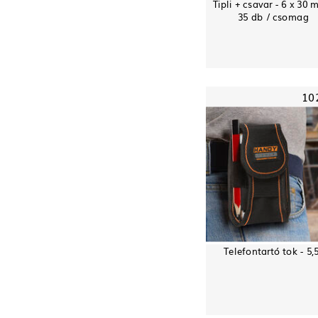
Tipli + csavar - 6 x 30 
35 db / csomag
10
Telefontartó tok - 5,