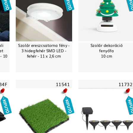
li
Szolár ereszcsatorna fény -
Szolár dekoráció
et
3 hidegfehér SMD LED -
fenyőfa
- 10
fehér - 11 x 2,6 cm
10 cm
34F
11541
11732