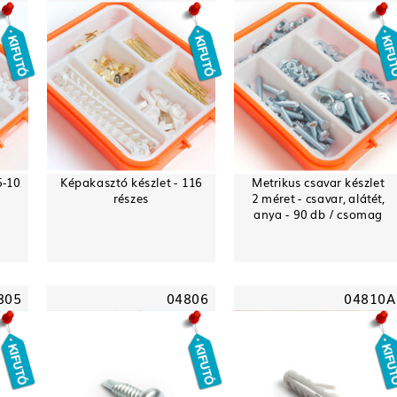
5-10
Képakasztó készlet - 116
Metrikus csavar készlet
részes
2 méret - csavar, alátét,
anya - 90 db / csomag
805
04806
04810A