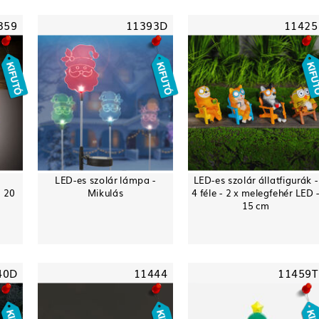
359
11393D
11425
LED-es szolár lámpa -
LED-es szolár állatfigurák -
- 20
Mikulás
4 féle - 2 x melegfehér LED 
15 cm
40D
11444
11459T