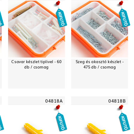
Csavar készlet tiplivel - 60
Szeg és akasztó készlet -
db / csomag
475 db / csomag
04818A
04818B