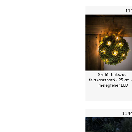
11
Szolár bukszus -
felakasztható - 25 cm 
melegfehér LED
114