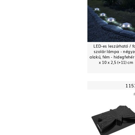
LED-es leszúrható / fa
szolár lámpa - négyz
alakú, fém - hidegfehér 
x 10 x 2,5 (+11) cm
115