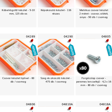
Kábelrögzítő készlet - 5-10
Képakasztó készlet - 116
Metrikus csavar készlet
mm, 125 db-os
részes
2 méret - csavar, alátét,
anya - 90 db / csomag
04289
04290
04805
Csavar készlet tiplivel - 60
Szeg és akasztó készlet -
Forgácslap csavar -
db / csomag
475 db / csomag
peremes lencsefejű - 4,2 x 16
mm - 80 db / csomag
04806
04810A
04818A