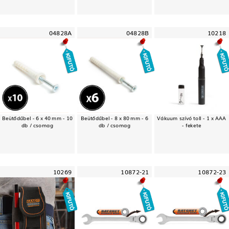
04828A
04828B
10218
Beütődűbel - 6 x 40 mm - 10
Beütődűbel - 8 x 80 mm - 6
Vákuum szívó toll - 1 x AAA
db / csomag
db / csomag
- fekete
10269
10872-21
10872-23