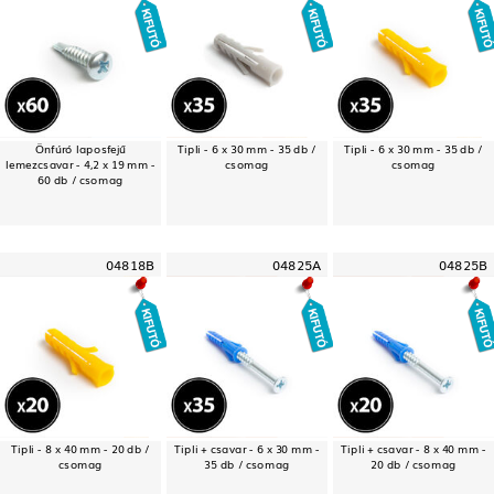
Önfúró laposfejű
Tipli - 6 x 30 mm - 35 db /
Tipli - 6 x 30 mm - 35 db /
lemezcsavar - 4,2 x 19 mm -
csomag
csomag
60 db / csomag
04818B
04825A
04825B
Tipli - 8 x 40 mm - 20 db /
Tipli + csavar - 6 x 30 mm -
Tipli + csavar - 8 x 40 mm -
csomag
35 db / csomag
20 db / csomag