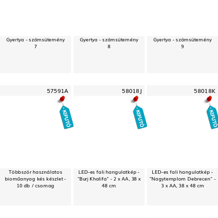
Gyertya - számsütemény
Gyertya - számsütemény
Gyertya - számsütemény
7
8
9
57591A
58018J
58018K
Többször használatos
LED-es fali hangulatkép -
LED-es fali hangulatkép -
bioműanyag kés készlet -
"Burj Khalifa" - 2 x AA, 38 x
"Nagytemplom Debrecen" -
10 db / csomag
48 cm
3 x AA, 38 x 48 cm