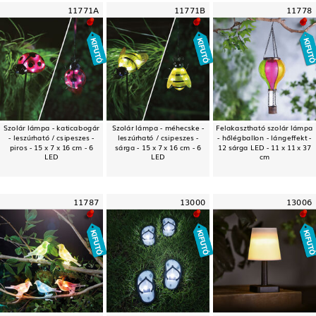
11771A
11771B
11778
Szolár lámpa - katicabogár
Szolár lámpa - méhecske -
Felakasztható szolár lámpa
- leszúrható / csipeszes -
leszúrható / csipeszes -
- hőlégballon - lángeffekt -
piros - 15 x 7 x 16 cm - 6
sárga - 15 x 7 x 16 cm - 6
12 sárga LED - 11 x 11 x 37
LED
LED
cm
11787
13000
13006