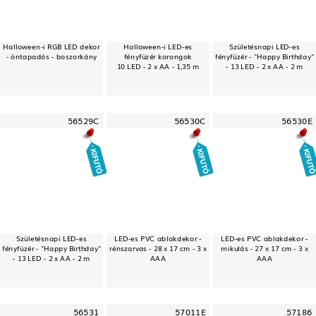
Halloween-i RGB LED dekor
Halloween-i LED-es
Születésnapi LED-es
- öntapadós - boszorkány
fényfüzér korongok
fényfüzér - "Happy Birthday"
10 LED - 2 x AA - 1,35 m
- 13 LED - 2 x AA - 2 m
56529C
56530C
56530E
Születésnapi LED-es
LED-es PVC ablakdekor -
LED-es PVC ablakdekor -
fényfüzér - "Happy Birthday"
rénszarvas - 28 x 17 cm - 3 x
mikulás - 27 x 17 cm - 3 x
- 13 LED - 2 x AA - 2 m
AAA
AAA
56531
57011E
57186