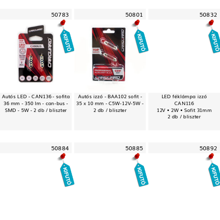
50783
50801
50832
Autós LED - CAN136 - sofita
Autós izzó - BAA102 sofit -
LED féklámpa izzó
36 mm - 350 lm - can-bus -
35 x 10 mm - C5W-12V-5W -
CAN116
SMD - 5W - 2 db / bliszter
2 db / bliszter
12V • 2W • Sofit 31mm
2 db / bliszter
50884
50885
50892