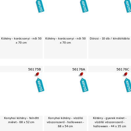
Kötény - karácsonyi - női 50
Kötény - karácsonyi - női 50
Dörzsi - 10 db / kínálótábla
x 70 cm
x 70 cm
56175B
56176A
56176C
Konyhai kötény - felnőtt
Konyhai kötény - vízálló
Kötény - gyerek méret -
méret - 68 x 52 cm
vászonszerű - halloween -
vízálló vászonszerű -
68 x 54 cm
halloween - 44 x 35 cm