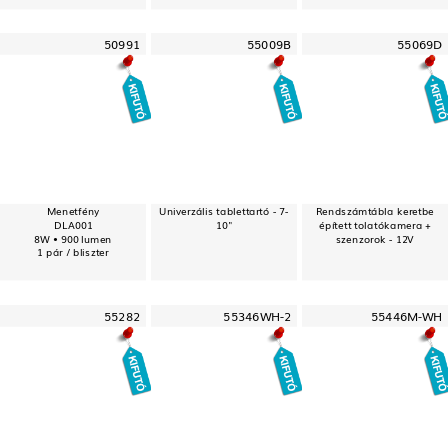
50991
55009B
55069D
Menetfény
Univerzális tablettartó - 7-
Rendszámtábla keretbe
DLA001
10"
épített tolatókamera +
8W • 900 lumen
szenzorok - 12V
1 pár / bliszter
55282
55346WH-2
55446M-WH