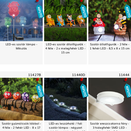
LED-es szolár lámpa -
LED-es szolár állatfigurák -
Szolár állatfigurák - 2 féle -
Mikulás
4 féle - 2 x melegfehér LED -
1 fehér LED - 8,5 x 8 x 15 cm
15 cm
11427B
11440D
11444
Szolár gyümölcsök lábbal -
LED-es leszúrható / fali
Szolár ereszcsatorna fény -
4 féle - 2 fehér LED - 8 x 17
szolár lámpa - négyzet
3 hidegfehér SMD LED -