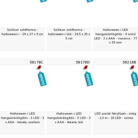
Szilikon sütőforma -
Szilikon sütőforma -
Halloween-i LED
halloween-i - 24 x 27 x 5 cm
halloween-i tök - 24,5 x 25 x
hangulatvilágítás - 4 színű
5 cm
LED - 2 x AAA - narancs - 77
x 35 mm
58178C
58178D
58218B
Halloween-i LED
Halloween-i LED
LED szolár fényfüzér - virág
hangulatvilágítás - 3 LED - 3
hangulatvilágítás - 3 LED - 3
- 2,3 m - 20 LED - színes
x AAA - fekete, szellem
x AAA - fekete, tök