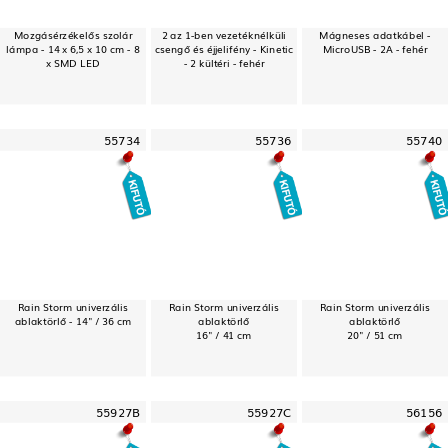
Mozgásérzékelős szolár
2 az 1-ben vezetéknélküli
Mágneses adatkábel -
lámpa - 14 x 6,5 x 10 cm - 8
csengő és éjjelifény - Kinetic
MicroUSB - 2A - fehér
x SMD LED
- 2 kültéri - fehér
55734
55736
55740
Rain Storm univerzális
Rain Storm univerzális
Rain Storm univerzális
ablaktörlő - 14" / 36 cm
ablaktörlő
ablaktörlő
16" / 41 cm
20" / 51 cm
55927B
55927C
56156