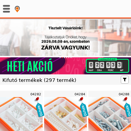
:
:
Kifutó termékek (
297 termék)
04282
04284
04288