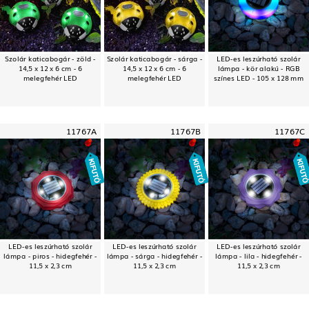
Szolár katicabogár - zöld -
Szolár katicabogár - sárga -
LED-es leszúrható szolár
14,5 x 12 x 6 cm - 6
14,5 x 12 x 6 cm - 6
lámpa - kör alakú - RGB
melegfehér LED
melegfehér LED
színes LED - 105 x 128 mm
11767A
11767B
11767C
LED-es leszúrható szolár
LED-es leszúrható szolár
LED-es leszúrható szolár
lámpa - piros - hidegfehér -
lámpa - sárga - hidegfehér -
lámpa - lila - hidegfehér -
11,5 x 2,3 cm
11,5 x 2,3 cm
11,5 x 2,3 cm