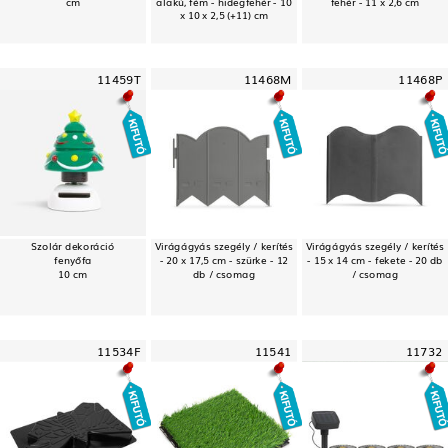
cm
alakú, fém - hidegfehér - 10
fehér - 11 x 2,6 cm
x 10 x 2,5 (+11) cm
11459T
11468M
11468P
Szolár dekoráció
Virágágyás szegély / kerítés
Virágágyás szegély / kerítés
fenyőfa
- 20 x 17,5 cm - szürke - 12
- 15 x 14 cm - fekete - 20 db
10 cm
db / csomag
/ csomag
11534F
11541
11732