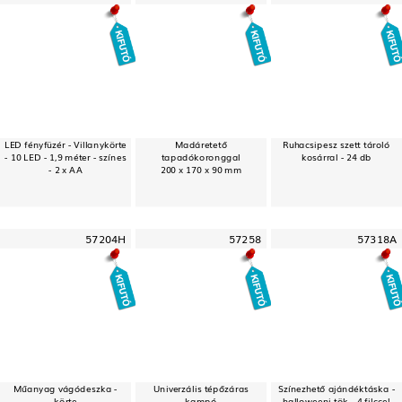
LED fényfüzér - Villanykörte
Madáretető
Ruhacsipesz szett tároló
- 10 LED - 1,9 méter - színes
tapadókoronggal
kosárral - 24 db
- 2 x AA
200 x 170 x 90 mm
57204H
57258
57318A
Műanyag vágódeszka -
Univerzális tépőzáras
Színezhető ajándéktáska -
körte
kampó
halloweeni tök - 4 filccel