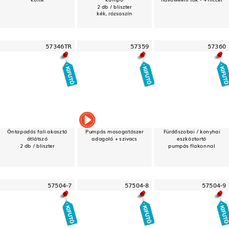
2 db / bliszter
kék, rózsaszín
57346TR
57359
57360
Öntapadós fali akasztó
Pumpás mosogatószer
Fürdőszobai / konyhai
átlátszó
adagoló + szivacs
eszköztartó
2 db / bliszter
pumpás flakonnal
57504-7
57504-8
57504-9