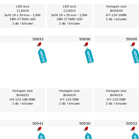
LED izzó
LED izzó
Halogén izzó
CLD024
CLD023
BHA034
Sofit 10 x 39 mm - 1,5W-
Sofit 10 x 35 mm - 1,5W-
H7-12V-100W
189l-27 SMD LED
189l-27 SMD LED
2 db / bliszter
2 db / bliszter
2 db / bliszter
50893
50896
50900
Halogén izzó
Halogén izzó
Halogén izzó
BHA033
BHA024
BHA014
H4-12V-100/90W
H7-12V-55W
H7-12V-55W
2 db / bliszter
2 db / bliszter
2 db / bliszter
50941
50950
50952