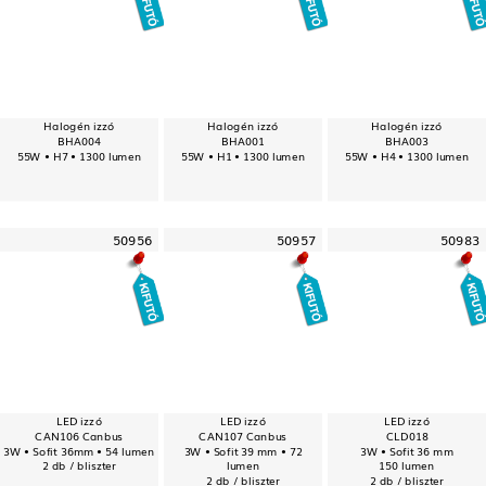
Halogén izzó
Halogén izzó
Halogén izzó
BHA004
BHA001
BHA003
55W • H7 • 1300 lumen
55W • H1 • 1300 lumen
55W • H4 • 1300 lumen
50956
50957
50983
LED izzó
LED izzó
LED izzó
CAN106 Canbus
CAN107 Canbus
CLD018
3W • Sofit 36mm • 54 lumen
3W • Sofit 39 mm • 72
3W • Sofit 36 mm
2 db / bliszter
lumen
150 lumen
2 db / bliszter
2 db / bliszter