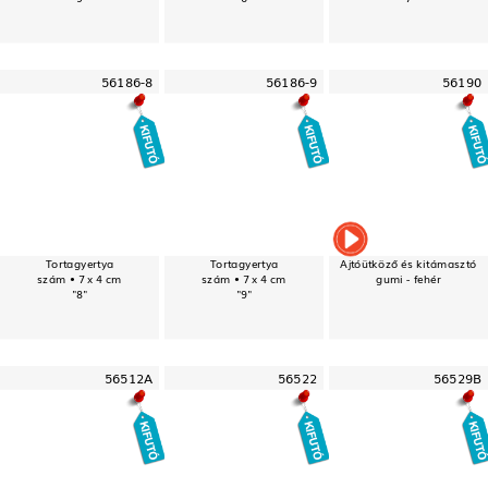
56186-8
56186-9
56190
Tortagyertya
Tortagyertya
Ajtóütköző és kitámasztó
szám • 7 x 4 cm
szám • 7 x 4 cm
gumi - fehér
"8"
"9"
56512A
56522
56529B