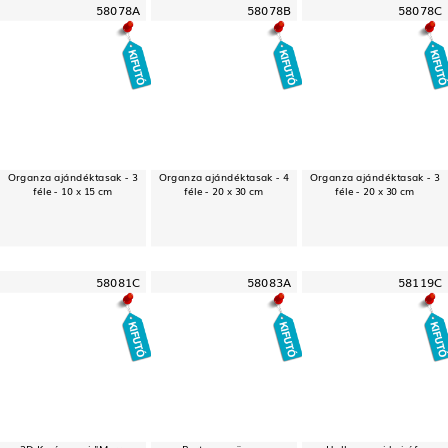
58078A
58078B
58078C
Organza ajándéktasak - 3
Organza ajándéktasak - 4
Organza ajándéktasak - 3
féle - 10 x 15 cm
féle - 20 x 30 cm
féle - 20 x 30 cm
58081C
58083A
58119C
3D Karácsonyi "Merry
Party szemüveg -
Halloween-i hajráf -