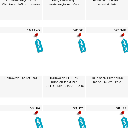
Christmas" lufi - rozéarany
Karácsonyfa mintával
csontváz kéz
58119G
58120
58134B
Halloween-i hajráf - tök
Halloween-i LED-es
Halloween-i skandináv
lampion fényfüzér
manó - 60 cm - zöld
10 LED - Tök - 2 x AA - 1,5 m
58164
58165
58177