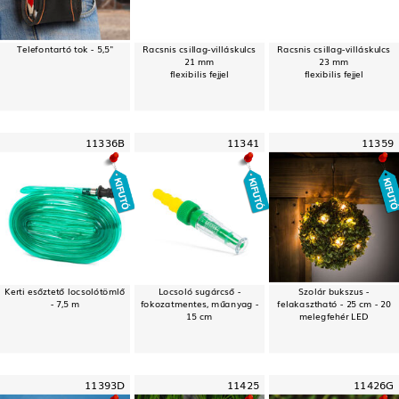
Telefontartó tok - 5,5"
Racsnis csillag-villáskulcs
Racsnis csillag-villáskulcs
21 mm
23 mm
flexibilis fejjel
flexibilis fejjel
11336B
11341
11359
Kerti esőztető locsolótömlő
Locsoló sugárcső -
Szolár bukszus -
- 7,5 m
fokozatmentes, műanyag -
felakasztható - 25 cm - 20
15 cm
melegfehér LED
11393D
11425
11426G