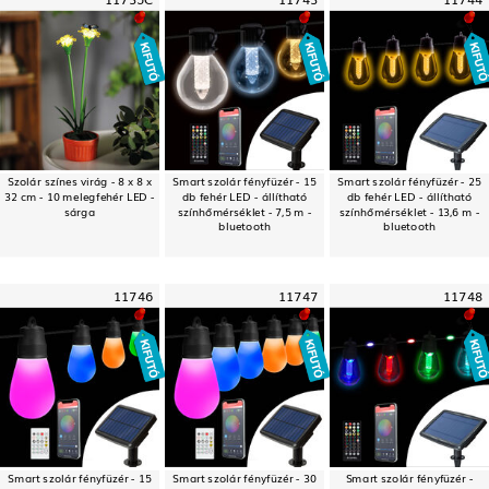
Szolár színes virág - 8 x 8 x
Smart szolár fényfüzér - 15
Smart szolár fényfüzér - 25
32 cm - 10 melegfehér LED -
db fehér LED - állítható
db fehér LED - állítható
sárga
színhőmérséklet - 7,5 m -
színhőmérséklet - 13,6 m -
bluetooth
bluetooth
11746
11747
11748
Smart szolár fényfüzér - 15
Smart szolár fényfüzér - 30
Smart szolár fényfüzér -