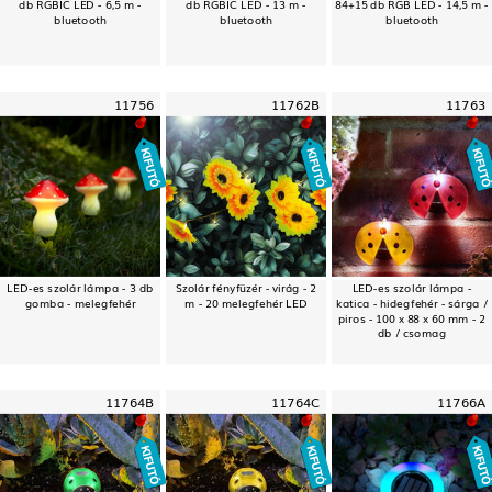
db RGBIC LED - 6,5 m -
db RGBIC LED - 13 m -
84+15 db RGB LED - 14,5 m -
bluetooth
bluetooth
bluetooth
11756
11762B
11763
LED-es szolár lámpa - 3 db
Szolár fényfüzér - virág - 2
LED-es szolár lámpa -
gomba - melegfehér
m - 20 melegfehér LED
katica - hidegfehér - sárga /
piros - 100 x 88 x 60 mm - 2
db / csomag
11764B
11764C
11766A