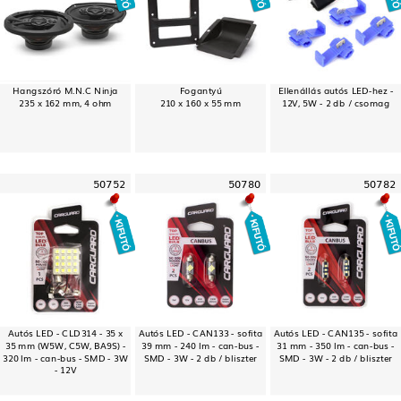
Hangszóró M.N.C Ninja
Fogantyú
Ellenállás autós LED-hez -
235 x 162 mm, 4 ohm
210 x 160 x 55 mm
12V, 5W - 2 db / csomag
50752
50780
50782
Autós LED - CLD314 - 35 x
Autós LED - CAN133 - sofita
Autós LED - CAN135 - sofita
35 mm (W5W, C5W, BA9S) -
39 mm - 240 lm - can-bus -
31 mm - 350 lm - can-bus -
320 lm - can-bus - SMD - 3W
SMD - 3W - 2 db / bliszter
SMD - 3W - 2 db / bliszter
- 12V