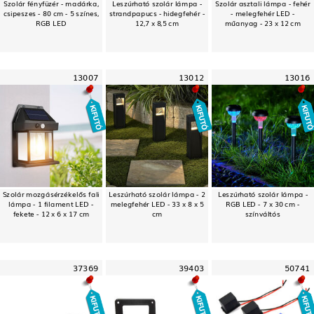
Szolár fényfüzér - madárka,
Leszúrható szolár lámpa -
Szolár asztali lámpa - fehér
csipeszes - 80 cm - 5 színes,
strandpapucs - hidegfehér -
- melegfehér LED -
RGB LED
12,7 x 8,5 cm
műanyag - 23 x 12 cm
13007
13012
13016
Szolár mozgásérzékelős fali
Leszúrható szolár lámpa - 2
Leszúrható szolár lámpa -
lámpa - 1 filament LED -
melegfehér LED - 33 x 8 x 5
RGB LED - 7 x 30 cm -
fekete - 12 x 6 x 17 cm
cm
színváltós
37369
39403
50741