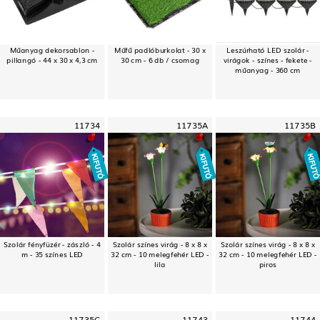
Műanyag dekorsablon -
Műfű padlóburkolat - 30 x
Leszúrható LED szolár -
pillangó - 44 x 30 x 4,3 cm
30 cm - 6 db / csomag
virágok - színes - fekete -
műanyag - 360 cm
11734
11735A
11735B
Szolár fényfüzér - zászló - 4
Szolár színes virág - 8 x 8 x
Szolár színes virág - 8 x 8 x
m - 35 színes LED
32 cm - 10 melegfehér LED -
32 cm - 10 melegfehér LED -
lila
piros
11735C
11743
11744