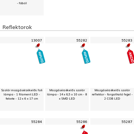
- fából
Reflektorok
13007
55282
55283
Szolár mozgásérzékelős fali
Mozgásérzékelős szolár
Mozgásérzékelős szolár
lámpa - 1 filament LED -
lámpa - 14 x 6,5 x 10 cm - 8
reflektor - forgatható fejjel -
fekete - 12 x 6 x 17 cm
x SMD LED
2 COB LED
55284
55286
55287