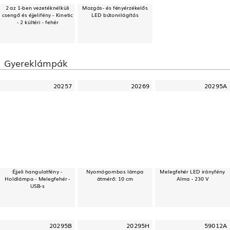
2 az 1-ben vezetéknélküli
Mozgás- és fényérzékelős
csengő és éjjelifény - Kinetic
LED bútorvilágítás
- 2 kültéri - fehér
Gyereklámpák
20257
20269
20295A
Éjjeli hangulatfény -
Nyomógombos lámpa
Melegfehér LED irányfény
Holdlámpa - Melegfehér -
átmérő: 10 cm
Alma - 230 V
USB-s
20295B
20295H
59012A