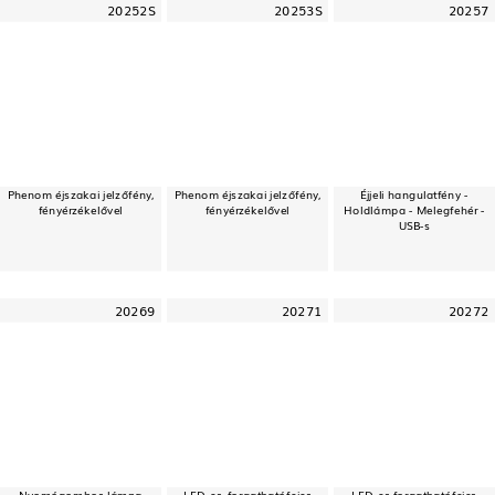
20252S
20253S
20257
Phenom éjszakai jelzőfény,
Phenom éjszakai jelzőfény,
Éjjeli hangulatfény -
fényérzékelővel
fényérzékelővel
Holdlámpa - Melegfehér -
USB-s
20269
20271
20272
Nyomógombos lámpa
LED-es, forgathatófejes
LED-es forgathatófejes