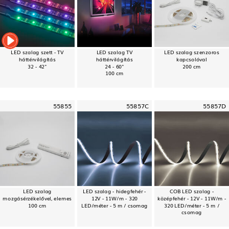
LED szalag szett - TV
LED szalag TV
LED szalag szenzoros
háttérvilágítás
háttérvilágítás
kapcsolóval
32 - 42"
24 - 60"
200 cm
100 cm
55855
55857C
55857D
LED szalag
LED szalag - hidegfehér -
COB LED szalag -
mozgásérzékelővel, elemes
12V - 11W/m - 320
középfehér - 12V - 11W/m -
100 cm
LED/méter - 5 m / csomag
320 LED/méter - 5 m /
csomag