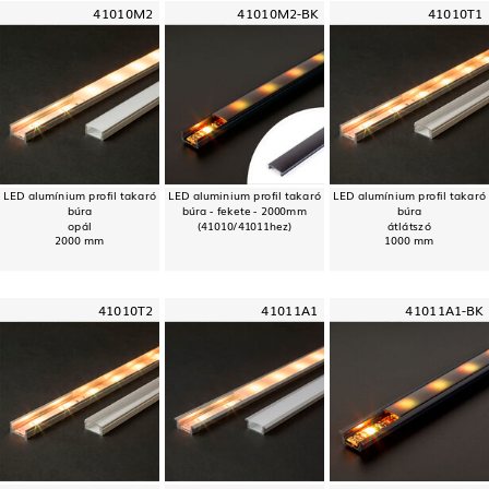
41010M2
41010M2-BK
41010T1
LED alumínium profil takaró
LED aluminium profil takaró
LED alumínium profil takaró
búra
búra - fekete - 2000mm
búra
opál
(41010/41011hez)
átlátszó
2000 mm
1000 mm
41010T2
41011A1
41011A1-BK