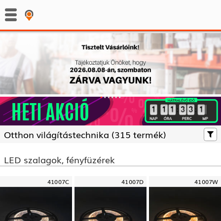
:
:
Otthon világítástechnika (
315 termék)
LED szalagok, fényfüzérek
41007C
41007D
41007W