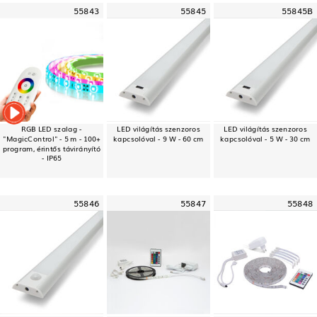
55843
55845
55845B
RGB LED szalag -
LED világítás szenzoros
LED világítás szenzoros
"MagicControl" - 5 m - 100+
kapcsolóval - 9 W - 60 cm
kapcsolóval - 5 W - 30 cm
program, érintős távirányító
- IP65
55846
55847
55848