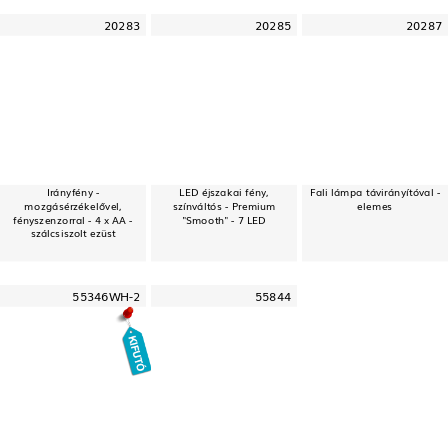
20283
20285
20287
Irányfény -
LED éjszakai fény,
Fali lámpa távirányítóval -
mozgásérzékelővel,
színváltós - Premium
elemes
fényszenzorral - 4 x AA -
"Smooth" - 7 LED
szálcsiszolt ezüst
55346WH-2
55844