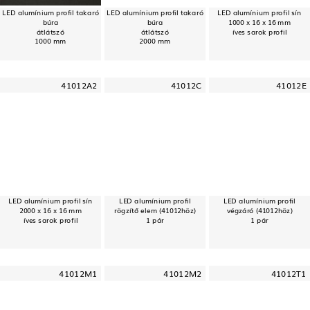
LED alumínium profil takaró
LED alumínium profil takaró
LED alumínium profil sín
búra
búra
1000 x 16 x 16 mm
átlátszó
átlátszó
íves sarok profil
1000 mm
2000 mm
41012A2
41012C
41012E
LED alumínium profil sín
LED alumínium profil
LED alumínium profil
2000 x 16 x 16 mm
rögzítő elem (41012höz)
végzáró (41012höz)
íves sarok profil
1 pár
1 pár
41012M1
41012M2
41012T1