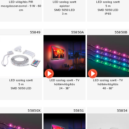
LED világítás PIR
LED szalag szett
LED szalag szett
mozgásszenzorral - 9 W - 60
epistar
5 m
cm
SMD 5050 LED
SMD 5050 LED
3 m
IP65
55849
55850A
55850B
LED szalag szett
LED szalag szett - TV
LED szalag szett - TV
5 m
háttérvilágítás
háttérvilágítás
SMD 5050 LED
24 - 38"
40 - 60"
55850X
55851
55854