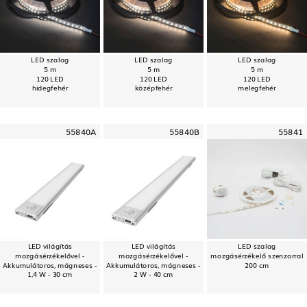
LED szalag
LED szalag
LED szalag
5 m
5 m
5 m
120 LED
120 LED
120 LED
hidegfehér
középfehér
melegfehér
55840A
55840B
55841
LED világítás
LED világítás
LED szalag
mozgásérzékelővel -
mozgásérzékelővel -
mozgásérzékelő szenzorral
Akkumulátoros, mágneses -
Akkumulátoros, mágneses -
200 cm
1,4 W - 30 cm
2 W - 40 cm