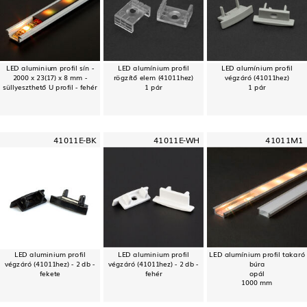
LED aluminium profil sín -
LED alumínium profil
LED alumínium profil
2000 x 23(17) x 8 mm -
rögzítő elem (41011hez)
végzáró (41011hez)
süllyeszthető U profil - fehér
1 pár
1 pár
41011E-BK
41011E-WH
41011M1
LED aluminium profil
LED aluminium profil
LED alumínium profil takaró
végzáró (41011hez) - 2 db -
végzáró (41011hez) - 2 db -
búra
fekete
fehér
opál
1000 mm