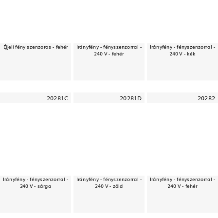
Éjjeli fény szenzoros - fehér
Irányfény - fényszenzorral -
Irányfény - fényszenzorral -
240 V - fehér
240 V - kék
20281C
20281D
20282
Irányfény - fényszenzorral -
Irányfény - fényszenzorral -
Irányfény - fényszenzorral -
240 V - sárga
240 V - zöld
240 V - fehér