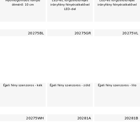
átmérő: 10 cm
irányfény fényérzékelővel
irányfény fényérzékelővel
LED-del
20275BL
20275GR
20275VL
Éjjeli fény szenzoros - kék
Éjjeli fény szenzoros - zöld
Éjjeli fény szenzoros - lila
20275WH
20281A
20281B