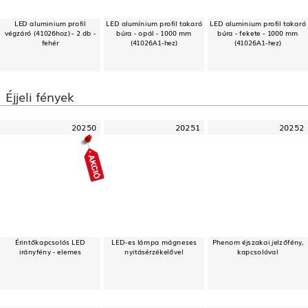
LED aluminium profil
LED alumínium profil takaró
LED aluminium profil takaró
végzáró (41026hoz) - 2 db -
búra - opál - 1000 mm
búra - fekete - 1000 mm
fehér
(41026A1-hez)
(41026A1-hez)
Éjjeli fények
20250
20251
20252
Érintőkapcsolós LED
LED-es lámpa mágneses
Phenom éjszakai jelzőfény,
irányfény - elemes
nyitásérzékelővel
kapcsolóval