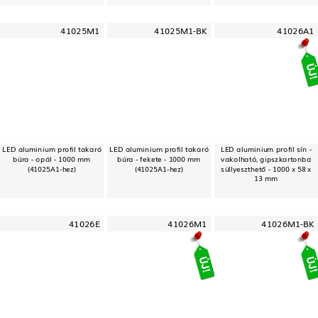
41025M1
41025M1-BK
41026A1
LED aluminium profil takaró
LED aluminium profil takaró
LED aluminium profil sín -
búra - opál - 1000 mm
búra - fekete - 1000 mm
vakolható, gipszkartonba
(41025A1-hez)
(41025A1-hez)
süllyeszthető - 1000 x 58 x
13 mm
41026E
41026M1
41026M1-BK