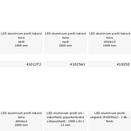
LED alumínium profil takaró
LED alumínium profil takaró
LED alumínium profil takaró
búra
búra
búra
opál
opál
átlátszó
1000 mm
2000 mm
1000 mm
41012T2
41025A1
41025E
LED alumínium profil takaró
LED aluminium profil sín -
LED aluminium profil
búra
vakolható, gipszkartonba
végzáró (41025höz) - 2 db -
átlátszó
süllyeszthető - 1000 x 61 x
fehér
2000 mm
13 mm