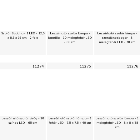
Szolár Buddha - 1 LED - 12,5
Leszúrható szolár lámpa -
Leszúrható szolár lámpa -
x 8,5 x 19 cm - 2 féle
kamilla - 10 melegfehér LED
szentjánosbogár - 8
- 80 cm
melegfehér LED - 70 cm
11274
11275
11276
Leszúrható szolár virág - 20
Leszúrható szolár lámpa - 1
Leszúrható szolár lámpa - 1
színes LED - 65 cm
fehér LED - 7,5 x 7,5 x 40 cm
melegfehér LED - 8 x 8 x 38
cm