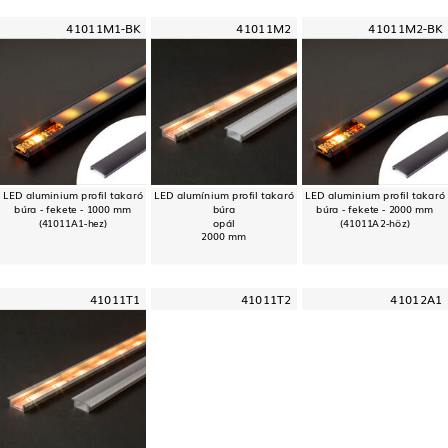
41011M1-BK
41011M2
41011M2-BK
LED aluminium profil takaró
LED alumínium profil takaró
LED aluminium profil takaró
búra - fekete - 1000 mm
búra
búra - fekete - 2000 mm
(41011A1-hez)
opál
(41011A2-höz)
2000 mm
41011T1
41011T2
41012A1