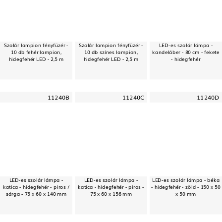
Szolár lampion fényfüzér -
Szolár lampion fényfüzér -
LED-es szolár lámpa -
10 db fehér lampion,
10 db színes lampion,
kandeláber - 80 cm - fekete
hidegfehér LED - 2,5 m
hidegfehér LED - 2,5 m
- hidegfehér
11240B
11240C
11240D
LED-es szolár lámpa -
LED-es szolár lámpa -
LED-es szolár lámpa - béka
katica - hidegfehér - piros /
katica - hidegfehér - piros -
- hidegfehér - zöld - 150 x 50
sárga - 75 x 60 x 140 mm
75 x 60 x 156 mm
x 50 mm