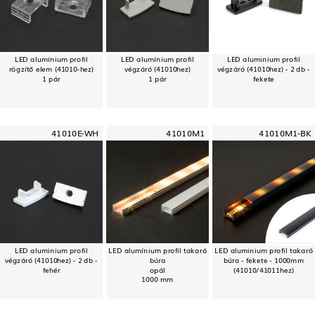
LED alumínium profil
LED alumínium profil
LED aluminium profil
rögzítő elem (41010-hez)
végzáró (41010hez)
végzáró (41010hez) - 2 db -
1 pár
1 pár
fekete
41010E-WH
41010M1
41010M1-BK
LED aluminium profil
LED alumínium profil takaró
LED aluminium profil takaró
végzáró (41010hez) - 2 db -
búra
búra - fekete - 1000mm
fehér
opál
(41010/41011hez)
1000 mm