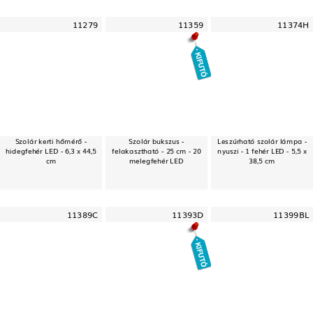
11279
11359
11374H
Szolár kerti hőmérő -
Szolár bukszus -
Leszúrható szolár lámpa -
hidegfehér LED - 6,3 x 44,5
felakasztható - 25 cm - 20
nyuszi - 1 fehér LED - 5,5 x
cm
melegfehér LED
38,5 cm
11389C
11393D
11399BL