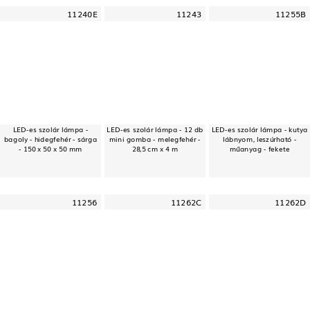
11240E
11243
11255B
LED-es szolár lámpa -
LED-es szolár lámpa - 12 db
LED-es szolár lámpa - kutya
bagoly - hidegfehér - sárga
mini gomba - melegfehér -
lábnyom, leszúrható -
- 150 x 50 x 50 mm
28,5 cm x 4 m
műanyag - fekete
11256
11262C
11262D