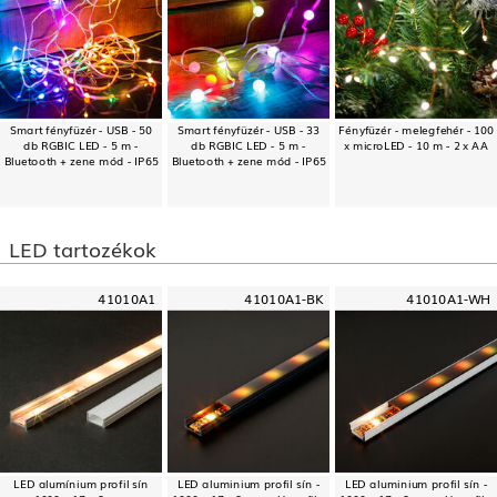
Smart fényfüzér - USB - 50
Smart fényfüzér - USB - 33
Fényfüzér - melegfehér - 100
db RGBIC LED - 5 m -
db RGBIC LED - 5 m -
x microLED - 10 m - 2 x AA
Bluetooth + zene mód - IP65
Bluetooth + zene mód - IP65
LED tartozékok
41010A1
41010A1-BK
41010A1-WH
LED alumínium profil sín
LED aluminium profil sín -
LED aluminium profil sín -