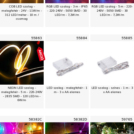
COB LED szalag -
RGB LED szalag - 3 m - IP65
RGB LED szalag - 5 m - 220-
melegfehér - 24V - 11W/m -
- 220-240V - 5050 SMD - 30
240V - 5050 SMD - 30
312 LED/méter - 10 m /
LED/m - 7,2W/m
LED/m - 7,2W/m
csomag
55863
55884
55885
NEON LED szalag -
LED szalag - melegfehér - 1
LED szalag - színes - 1 m - 3
melegfehér - 5 m - 220-240V
m - 3 x AA elemes
x AA elemes
- 2835 SMD - 120 LED/m -
6W/m
58382C
58382D
59765