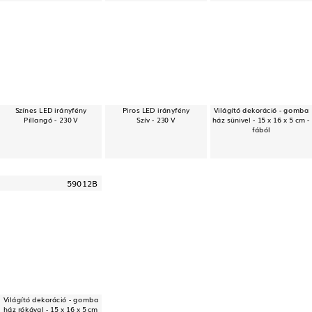
Színes LED irányfény
Piros LED irányfény
Világító dekoráció - gomba
Pillangó - 230 V
Szív - 230 V
ház sünivel - 15 x 16 x 5 cm -
fából
59012B
Világító dekoráció - gomba
ház rókával - 15 x 16 x 5 cm