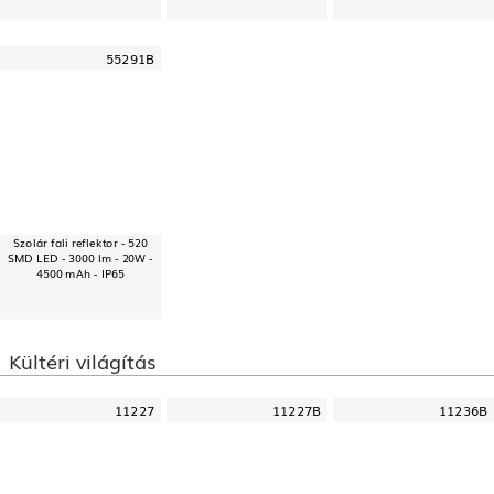
55291B
Szolár fali reflektor - 520
SMD LED - 3000 lm - 20W -
4500 mAh - IP65
Kültéri világítás
11227
11227B
11236B