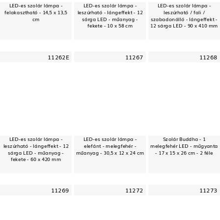
LED-es szolár lámpa -
LED-es szolár lámpa -
LED-es szolár lámpa -
felakasztható - 14,5 x 13,5
leszúrható - lángeffekt - 12
leszúrható / fali /
cm
sárga LED - műanyag -
szabadonálló - lángeffekt -
fekete - 10 x 58 cm
12 sárga LED - 90 x 410 mm
11262E
11267
11268
LED-es szolár lámpa -
LED-es szolár lámpa -
Szolár Buddha - 1
leszúrható - lángeffekt - 12
elefánt - melegfehér -
melegfehér LED - műgyanta
sárga LED - műanyag -
műanyag - 30,5 x 12 x 24 cm
- 17 x 15 x 26 cm - 2 féle
fekete - 60 x 420 mm
11269
11272
11273