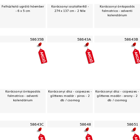
Felhúzható ugráló hóember
Karácsonyi asztalterítő -
Karácsonyi öntapadós
- 6 x 5 cm
274 x 137 cm - 2 féle
falmatrica - adventi
kalendárium
58635B
58643A
58643B
Karácsonyi öntapadós
Karácsonyi dísz - csipeszes -
Karácsonyi dísz - csipeszes -
falmatrica - adventi
glitteres madár - piros - 2
glitteres madár - arany - 2
kalendárium
db / csomag
db / csomag
58643C
58648
58651