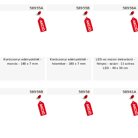
58955A
58955B
58956A
Karácsonyi edényalátét -
Karácsonyi edényalátét -
LED-es masni dekoráció -
manós - 180 x 7 mm
hóember - 180 x 7 mm
fényes - ezüst - 11 színes
LED - 40 x 30 cm
58956B
58958
58961A