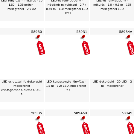
LED - 1,35 méter -
hógömb mikulással - 2,7 x
mikulás - 1,8 x 0,5 m - 125
melegfehér - 2 x AA
0,75 m - 110 melegfehér LED
melegfehér LED
- IP44
58930
58931
58934A
LED-es asztali fa dekoráció
LED karácsonyfa fényfüzér -
LED dekoráció - 20 LED - 2
- melegfehér -
1,9 m - 120 LED, hidegfehér -
m - melegfehér
érintőgombos, elemes, USB-
IP44
s
58935
58946B
58949