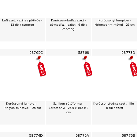
Lufi szett - színes pöttyös -
Karácsonyfadísz szett -
Karácsonyi lampion -
12 db / csomag
gömbdísz - ezüst - 6 db /
Hóember mintával - 25 cm
csomag
58765C
58768
58773D
Karácsonyi lampion -
Szilikon sütőforma -
Karácsonyfadísz szett - lila -
Pingvin mintával - 25 cm
karácsonyi - 25,5 x 16,5 x 3
6 db / szett
cm
58774D
58775A
58775B