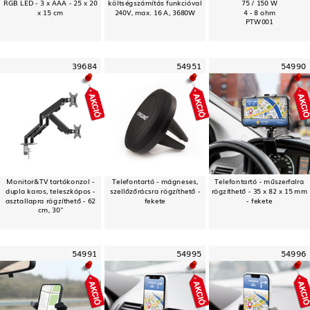
RGB LED - 3 x AAA - 25 x 20
költségszámítás funkcióval
75 / 150 W
x 15 cm
240V, max. 16 A, 3680W
4 - 8 ohm
PTW001
39684
54951
54990
Monitor&TV tartókonzol -
Telefontartó - mágneses,
Telefontartó - műszerfalra
dupla karos, teleszkópos -
szellőzőrácsra rögzíthető -
rögzíthető - 35 x 82 x 15 mm
asztallapra rögzíthető - 62
fekete
- fekete
cm, 30"
54991
54995
54996