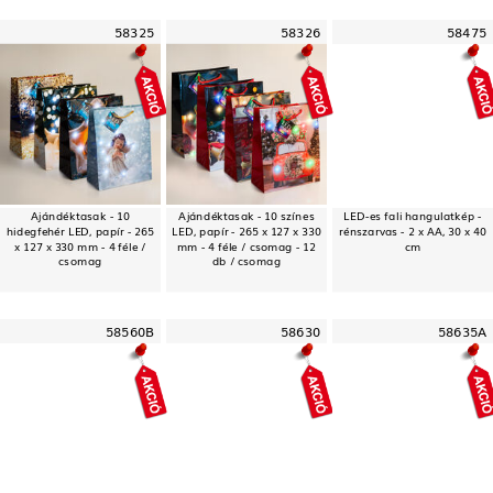
58325
58326
58475
Ajándéktasak - 10
Ajándéktasak - 10 színes
LED-es fali hangulatkép -
hidegfehér LED, papír - 265
LED, papír - 265 x 127 x 330
rénszarvas - 2 x AA, 30 x 40
x 127 x 330 mm - 4 féle /
mm - 4 féle / csomag - 12
cm
csomag
db / csomag
58560B
58630
58635A