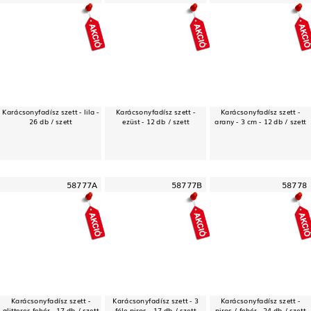
Karácsonyfadísz szett - lila -
Karácsonyfadísz szett -
Karácsonyfadísz szett -
26 db / szett
ezüst - 12 db / szett
arany - 3 cm - 12 db / szett
58777A
58777B
58778
Karácsonyfadísz szett -
Karácsonyfadísz szett - 3
Karácsonyfadísz szett -
glitteres fehér - 17 db / szett
féle piros - 17 db / szett
piros / fehér - 24 db / szett