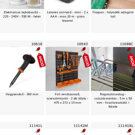
Elektromos tejhabosító -
Lézeres szintező - mini - 2 x
Fluxpen - folyadék adagoló
220 - 240V - 550 W - fehér
AAA - max 10 m - piros
toll
lézerrel
10618
10943
11088C
Hegyesvéső - 300 mm
Fali rendszerező,
Ragasztószalag -
szerszámtartó - 2 db tábla -
csúszásmentes - 5 m x 50
475 x 272 x 15 mm
mm - foszforeszkáló /
fekete
11141L
11141M
11141XL