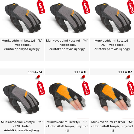
Munkavédelmi kesztyű - "L"
Munkavédelmi kesztyű - "M"
Munkavédelmi kesztyű -
- vágásálló,
- vágásálló,
"XL" - vágásálló,
érintőképernyős ujjbegy
érintőképernyős ujjbegy
érintőképernyős ujjbegy
11142M
11143L
11143M
Munkavédelmi kesztyű - "M"
Munkavédelmi kesztyű - "L"
Munkavédelmi kesztyű - "M"
- PVC betét,
- Habosított tenyér, 3 nyitott
- Habosított tenyér, 3 nyitott
érintőképernyős ujjbegy
ujj
ujj