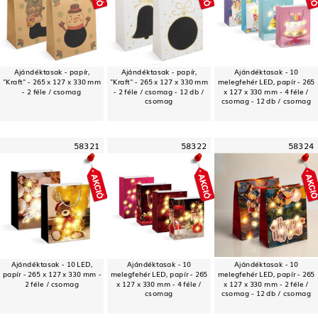
Ajándéktasak - papír,
Ajándéktasak - papír,
Ajándéktasak - 10
"Kraft" - 265 x 127 x 330 mm
"Kraft" - 265 x 127 x 330 mm
melegfehér LED, papír - 265
- 2 féle / csomag
- 2 féle / csomag - 12 db /
x 127 x 330 mm - 4 féle /
csomag
csomag - 12 db / csomag
58321
58322
58324
Ajándéktasak - 10 LED,
Ajándéktasak - 10
Ajándéktasak - 10
papír - 265 x 127 x 330 mm -
melegfehér LED, papír - 265
melegfehér LED, papír - 265
2 féle / csomag
x 127 x 330 mm - 4 féle /
x 127 x 330 mm - 2 féle /
csomag
csomag - 12 db / csomag