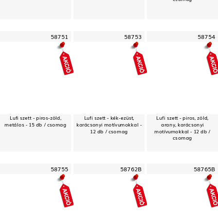
58751
58753
58754
Lufi szett - piros-zöld,
Lufi szett - kék-ezüst,
Lufi szett - piros, zöld,
metálos - 15 db / csomag
karácsonyi motívumokkal -
arany, karácsonyi
12 db / csomag
motívumokkal - 12 db /
csomag
58755
58762B
58765B