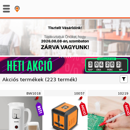
:
:
Akciós termékek (
223 termék)
BW1018
10057
10219