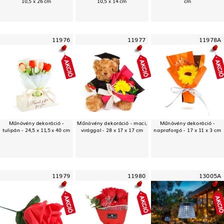
10,5 x 26 cm
10,5 x 14 cm
cm
11976
11977
11978A
Műnövény dekoráció -
Műnövény dekoráció - maci,
Műnövény dekoráció -
tulipán - 24,5 x 11,5 x 40 cm
virággal - 28 x 17 x 17 cm
napraforgó - 17 x 11 x 3 cm
11979
11980
13005A