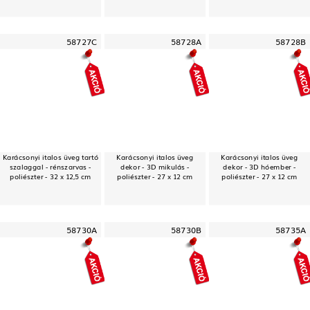
58727C
58728A
58728B
Karácsonyi italos üveg tartó
Karácsonyi italos üveg
Karácsonyi italos üveg
szalaggal - rénszarvas -
dekor - 3D mikulás -
dekor - 3D hóember -
poliészter - 32 x 12,5 cm
poliészter - 27 x 12 cm
poliészter - 27 x 12 cm
58730A
58730B
58735A