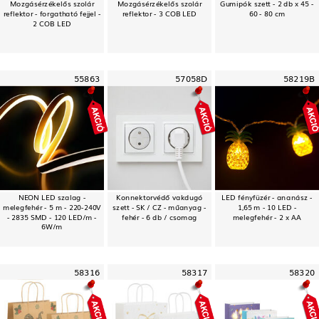
Mozgásérzékelős szolár
Mozgásérzékelős szolár
Gumipók szett - 2 db x 45 -
reflektor - forgatható fejjel -
reflektor - 3 COB LED
60 - 80 cm
2 COB LED
55863
57058D
58219B
NEON LED szalag -
Konnektorvédő vakdugó
LED fényfüzér - ananász -
melegfehér - 5 m - 220-240V
szett - SK / CZ - műanyag -
1,65 m - 10 LED -
- 2835 SMD - 120 LED/m -
fehér - 6 db / csomag
melegfehér - 2 x AA
6W/m
58316
58317
58320