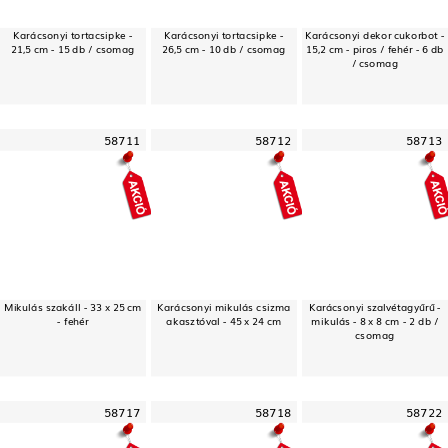
Karácsonyi tortacsipke -
Karácsonyi tortacsipke -
Karácsonyi dekor cukorbot -
21,5 cm - 15 db / csomag
26,5 cm - 10 db / csomag
15,2 cm - piros / fehér - 6 db
/ csomag
58711
58712
58713
Mikulás szakáll - 33 x 25 cm
Karácsonyi mikulás csizma
Karácsonyi szalvétagyűrű -
- fehér
akasztóval - 45 x 24 cm
mikulás - 8 x 8 cm - 2 db /
csomag
58717
58718
58722