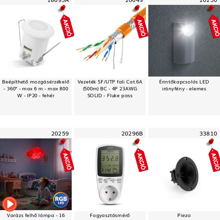
Beépíthető mozgásérzékelő
Vezeték SF/UTP fali Cat.6A
Érintőkapcsolós LED
- 360° - max 6 m - max 800
(500m) BC - 4P 23AWG
irányfény - elemes
W - IP20 - fehér
SOLID - Fluke pass
20259
20296B
33810
Varázs felhő lámpa - 16
Fogyasztásmérő
Piezo