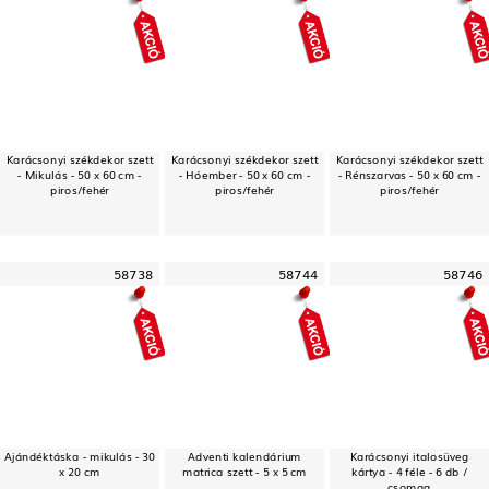
Karácsonyi székdekor szett
Karácsonyi székdekor szett
Karácsonyi székdekor szett
- Mikulás - 50 x 60 cm -
- Hóember - 50 x 60 cm -
- Rénszarvas - 50 x 60 cm -
piros/fehér
piros/fehér
piros/fehér
58738
58744
58746
Ajándéktáska - mikulás - 30
Adventi kalendárium
Karácsonyi italosüveg
x 20 cm
matrica szett - 5 x 5 cm
kártya - 4 féle - 6 db /
csomag