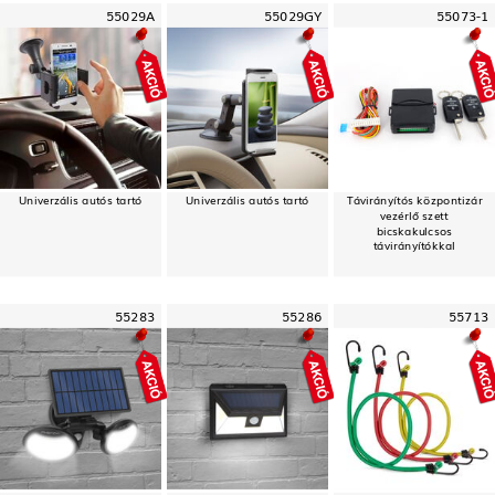
55029A
55029GY
55073-1
Univerzális autós tartó
Univerzális autós tartó
Távirányítós központizár
vezérlő szett
bicskakulcsos
távirányítókkal
55283
55286
55713