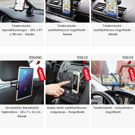
Telefontartó -
Telefontartó -
Telefontartó -
tapadókorongos - 102 x 97
szellőzőrácsra rögzíthető -
szellőzőrácsra rögzíthető -
x 98 mm - fekete
fekete
fekete
55009C
55015
55019
Univerzális tablettartó
Autós tartó szellőzőrácsra -
Telefontartó - műszerfalra
fejtámlára - 18 x 7 x 12 cm -
mágneses - forgatható
rögzíthető
fekete