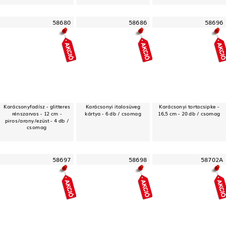
58680
58686
58696
Karácsonyfadísz - glitteres
Karácsonyi italosüveg
Karácsonyi tortacsipke -
rénszarvas - 12 cm -
kártya - 6 db / csomag
16,5 cm - 20 db / csomag
piros/arany/ezüst - 4 db /
csomag
58697
58698
58702A