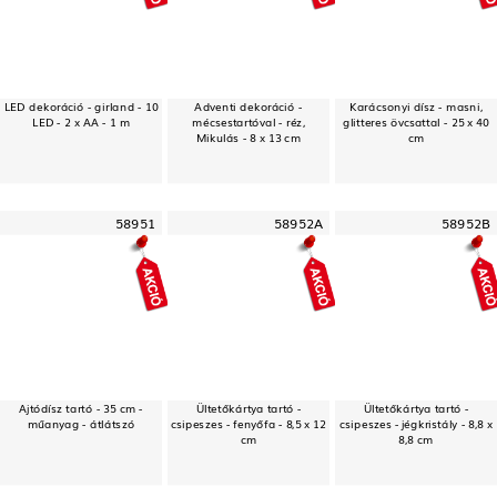
LED dekoráció - girland - 10
Adventi dekoráció -
Karácsonyi dísz - masni,
LED - 2 x AA - 1 m
mécsestartóval - réz,
glitteres övcsattal - 25 x 40
Mikulás - 8 x 13 cm
cm
58951
58952A
58952B
Ajtódísz tartó - 35 cm -
Ültetőkártya tartó -
Ültetőkártya tartó -
műanyag - átlátszó
csipeszes - fenyőfa - 8,5 x 12
csipeszes - jégkristály - 8,8 x
cm
8,8 cm