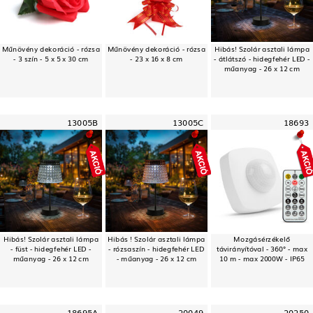
Műnövény dekoráció - rózsa
Műnövény dekoráció - rózsa
Hibás! Szolár asztali lámpa
- 3 szín - 5 x 5 x 30 cm
- 23 x 16 x 8 cm
- átlátszó - hidegfehér LED -
műanyag - 26 x 12 cm
13005B
13005C
18693
Hibás! Szolár asztali lámpa
Hibás ! Szolár asztali lámpa
Mozgásérzékelő
- füst - hidegfehér LED -
- rózsaszín - hidegfehér LED
távirányítóval - 360° - max
műanyag - 26 x 12 cm
- műanyag - 26 x 12 cm
10 m - max 2000W - IP65
18695A
20049
20250