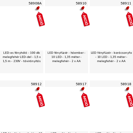
58908A
58910
58911
LED-es fényháló - 100 db
LED fényfüzér - hóember -
LED fényfüzér - karácsonyfa
melegfehér LED-del - 1,5 x
10 LED - 1,35 méter -
- 10 LED - 1,35 méter -
1,5 m - 230V - távirányítós
melegfehér - 2 x AA
melegfehér - 2 x AA
58912
58917
58918
LED fényfüzér - mikulás - 10
LED-es fényfüggöny -
LED-es fényfüggöny -