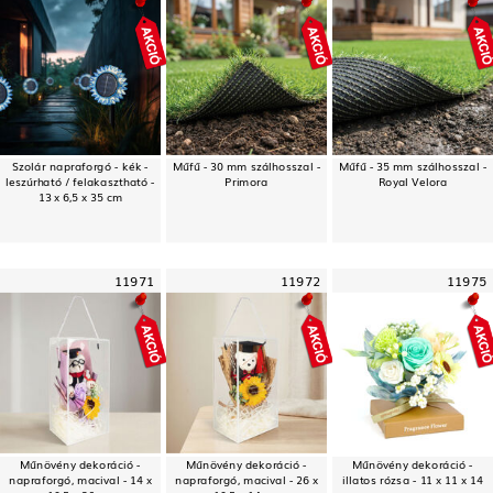
Szolár napraforgó - kék -
Műfű - 30 mm szálhosszal -
Műfű - 35 mm szálhosszal -
leszúrható / felakasztható -
Primora
Royal Velora
13 x 6,5 x 35 cm
11971
11972
11975
Műnövény dekoráció -
Műnövény dekoráció -
Műnövény dekoráció -
napraforgó, macival - 14 x
napraforgó, macival - 26 x
illatos rózsa - 11 x 11 x 14