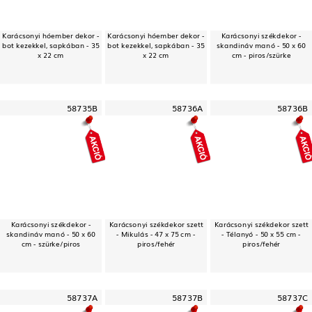
Karácsonyi hóember dekor -
Karácsonyi hóember dekor -
Karácsonyi székdekor -
bot kezekkel, sapkában - 35
bot kezekkel, sapkában - 35
skandináv manó - 50 x 60
x 22 cm
x 22 cm
cm - piros/szürke
58735B
58736A
58736B
Karácsonyi székdekor -
Karácsonyi székdekor szett
Karácsonyi székdekor szett
skandináv manó - 50 x 60
- Mikulás - 47 x 75 cm -
- Télanyó - 50 x 55 cm -
cm - szürke/piros
piros/fehér
piros/fehér
58737A
58737B
58737C