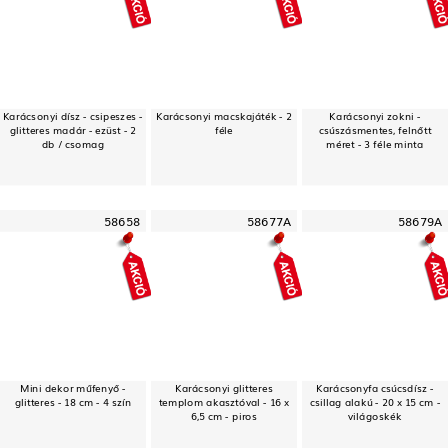
Karácsonyi dísz - csipeszes -
Karácsonyi macskajáték - 2
Karácsonyi zokni -
glitteres madár - ezüst - 2
féle
csúszásmentes, felnőtt
db / csomag
méret - 3 féle minta
58658
58677A
58679A
Mini dekor műfenyő -
Karácsonyi glitteres
Karácsonyfa csúcsdísz -
glitteres - 18 cm - 4 szín
templom akasztóval - 16 x
csillag alakú - 20 x 15 cm -
6,5 cm - piros
világoskék