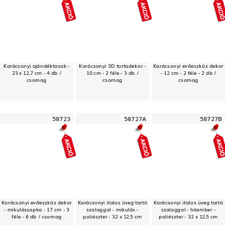
Karácsonyi ajándéktasak -
Karácsonyi 3D tortadekor -
Karácsonyi evőeszköz dekor
23 x 12,7 cm - 4 db /
10 cm - 2 féle - 3 db /
- 12 cm - 2 féle - 2 db /
csomag
csomag
csomag
58723
58727A
58727B
Karácsonyi evőeszköz dekor
Karácsonyi italos üveg tartó
Karácsonyi italos üveg tartó
- mikulássapka - 17 cm - 3
szalaggal - mikulás -
szalaggal - hóember -
féle - 6 db / csomag
poliészter - 32 x 12,5 cm
poliészter - 32 x 12,5 cm