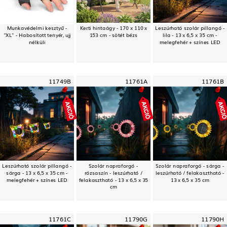
Munkavédelmi kesztyű -
Kerti hintaágy - 170 x 110 x
Leszúrható szolár pillangó -
"XL" - Habosított tenyér, ujj
153 cm - sötét bézs
lila - 13 x 6,5 x 35 cm -
nélküli
melegfehér + színes LED
11749B
11761A
11761B
Leszúrható szolár pillangó -
Szolár napraforgó -
Szolár napraforgó - sárga -
sárga - 13 x 6,5 x 35 cm -
rózsaszín - leszúrható /
leszúrható / felakasztható -
melegfehér + színes LED
felakasztható - 13 x 6,5 x 35
13 x 6,5 x 35 cm
cm
11761C
11790G
11790H