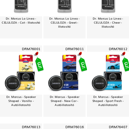
Dr. Marcus La Linea -
Dr. Marcus La Linea -
Dr. Marcus La Linea -
CELULOZA - Cat - Illatosító
CELULOZA - Greet -
CELULOZA - Cheer -
Illatosító
Illatosító
DRM76001
DRM76011
DRM76012
Dr. Marcus - Speaker
Dr. Marcus - Speaker
Dr. Marcus - Speaker
Shaped - Vanilla -
Shaped - New Car -
Shaped - Sport Fresh -
Autóillatosító
Autóillatosító
Autóillatosító
DRM76013
DRM76016
DRM76407