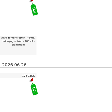
Akril zománcfesték - fémre,
műanyagra, fára - 400 ml -
alumínium
2026.06.26.
17303CC