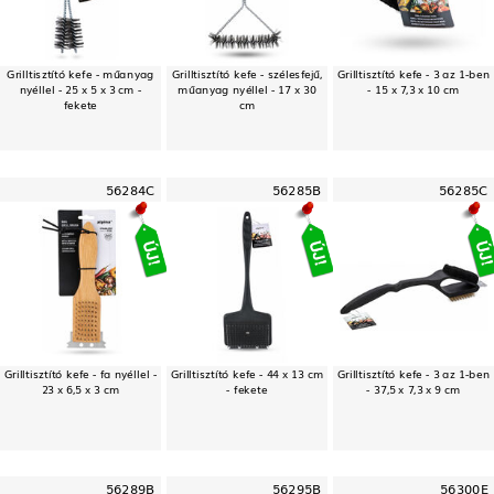
Grilltisztító kefe - műanyag
Grilltisztító kefe - szélesfejű,
Grilltisztító kefe - 3 az 1-ben
nyéllel - 25 x 5 x 3 cm -
műanyag nyéllel - 17 x 30
- 15 x 7,3 x 10 cm
fekete
cm
56284C
56285B
56285C
Grilltisztító kefe - fa nyéllel -
Grilltisztító kefe - 44 x 13 cm
Grilltisztító kefe - 3 az 1-ben
23 x 6,5 x 3 cm
- fekete
- 37,5 x 7,3 x 9 cm
56289B
56295B
56300E