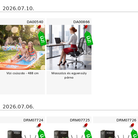
2026.07.10.
DA00540
DA00866
Vízi csúszda - 488 cm
Masszázs és egyensúly
párna
2026.07.06.
DRM07724
DRM07725
DRM07726