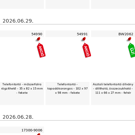
2026.06.29.
54990
54991
BW2062
Telefontartó - műszerfalra
Telefontartó -
Asztali telefontartó állvány
rögzíthető - 35 x 82 x 15 mm
tapadókorongos - 102 x 97
- állítható, összecsukható -
- fekete
x 98 mm - fekete
111 x 66 x 27 mm - fehér
2026.06.28.
17300-9006