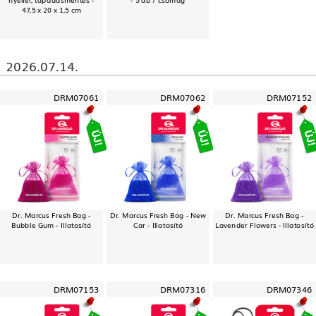
47,5 x 20 x 1,5 cm
2026.07.14.
DRM07061
DRM07062
DRM07152
Dr. Marcus Fresh Bag -
Dr. Marcus Fresh Bag - New
Dr. Marcus Fresh Bag -
Bubble Gum - Illatosító
Car - Illatosító
Lavender Flowers - Illatosító
DRM07153
DRM07316
DRM07346