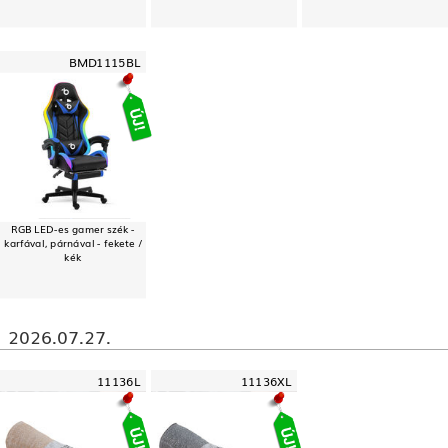
BMD1115BL
RGB LED-es gamer szék -
karfával, párnával - fekete /
kék
2026.07.27.
11136L
11136XL