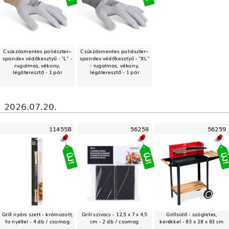
Csúszásmentes poliészter–
Csúszásmentes poliészter–
spandex védőkesztyű - "L" -
spandex védőkesztyű - "XL"
rugalmas, vékony,
- rugalmas, vékony,
légáteresztő - 1 pár
légáteresztő - 1 pár
2026.07.20.
11455B
56258
56259
Grill nyárs szett - krómozott,
Grill szivacs - 12,5 x 7 x 4,5
Grillsütő - szögletes,
fa nyéllel - 4 db / csomag
cm - 2 db / csomag
kerékkel - 83 x 28 x 83 cm