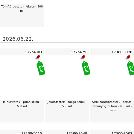
Tömítő paszta - fekete - 200
ml
2026.06.22.
17264-RD
17264-YE
17300-3020
Jelölőfesték - piros színű -
Jelölőfesték - sárga színű -
Akril zománcfesték - fémre,
500 ml
500 ml
műanyagra, fára - 400 ml -
piros
17300-5015
17300-7040
17300-8002