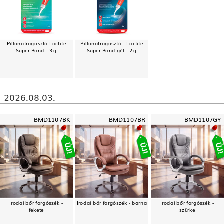
Pillanatragasztó Loctite
Pillanatragasztó - Loctite
Super Bond - 3 g
Super Bond gél - 2 g
2026.08.03.
BMD1107BK
BMD1107BR
BMD1107GY
Irodai bőr forgószék -
Irodai bőr forgószék - barna
Irodai bőr forgószék -
fekete
szürke