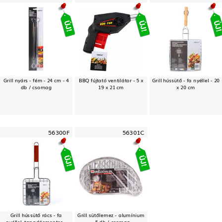
Grill nyárs - fém - 24 cm - 4
BBQ fújtató ventilátor - 5 x
Grill hússütő - fa nyéllel - 20
db / csomag
19 x 21 cm
x 20 cm
56300F
56301C
Grill hússütő rács - fa
Grill sütőlemez - alumínium
nyéllel, tapadásmentes -
- 5 db / csomag