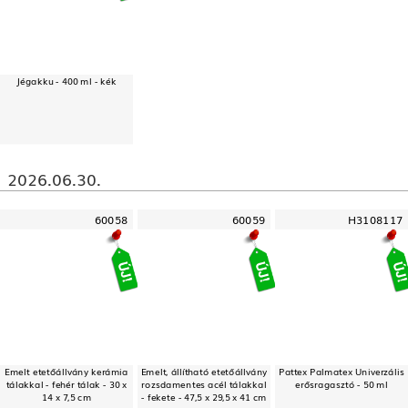
Jégakku - 400 ml - kék
2026.06.30.
60058
60059
H3108117
Emelt etetőállvány kerámia
Emelt, állítható etetőállvány
Pattex Palmatex Univerzális
tálakkal - fehér tálak - 30 x
rozsdamentes acél tálakkal
erősragasztó - 50 ml
14 x 7,5 cm
- fekete - 47,5 x 29,5 x 41 cm