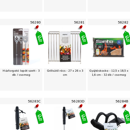
56280
56281
56282
Húsforgató lapát szett - 3
Grillsütő rács - 27 x 26 x 3
Gyújtóskocka - 12,5 x 18,5 x
db / csomag
cm
1,6 cm - 32 db / csomag
56283C
56283D
56284B