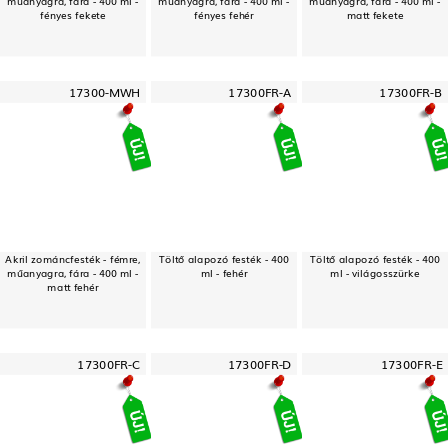
műanyagra, fára - 400 ml -
műanyagra, fára - 400 ml -
műanyagra, fára - 400 ml -
fényes fekete
fényes fehér
matt fekete
17300-MWH
17300FR-A
17300FR-B
Akril zománcfesték - fémre,
Töltő alapozó festék - 400
Töltő alapozó festék - 400
műanyagra, fára - 400 ml -
ml - fehér
ml - világosszürke
matt fehér
17300FR-C
17300FR-D
17300FR-E