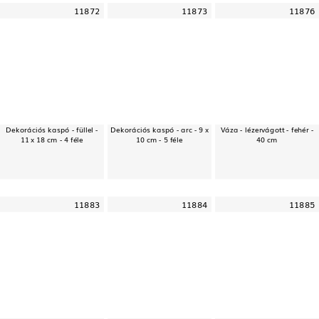
11872
11873
11876
Dekorációs kaspó - füllel -
Dekorációs kaspó - arc - 9 x
Váza - lézervágott - fehér -
11 x 18 cm - 4 féle
10 cm - 5 féle
40 cm
11883
11884
11885