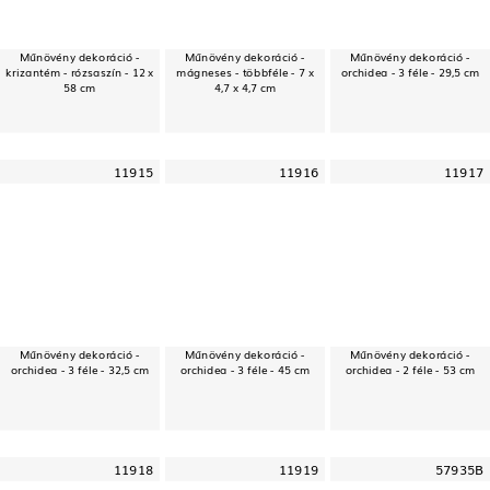
Műnövény dekoráció -
Műnövény dekoráció -
Műnövény dekoráció -
krizantém - rózsaszín - 12 x
mágneses - többféle - 7 x
orchidea - 3 féle - 29,5 cm
58 cm
4,7 x 4,7 cm
11915
11916
11917
Műnövény dekoráció -
Műnövény dekoráció -
Műnövény dekoráció -
orchidea - 3 féle - 32,5 cm
orchidea - 3 féle - 45 cm
orchidea - 2 féle - 53 cm
11918
11919
57935B