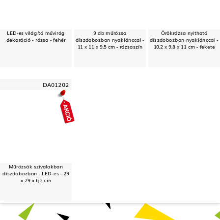
LED-es világító művirág
9 db műrózsa
Örökrózsa nyitható
dekoráció - rózsa - fehér
díszdobozban nyaklánccal -
díszdobozban nyaklánccal -
11 x 11 x 9,5 cm - rózsaszín
10,2 x 9,8 x 11 cm - fekete
DA01202
Műrózsák szívalakban
díszdobozban - LED-es - 29
x 29 x 6,2 cm