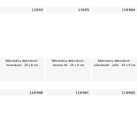
11893
11895
11896A
Műnövény dekoráció -
Műnövény dekoráció -
Műnövény dekoráció -
levendula - 20 x 8 cm
bonsai fa - 25 x 9 cm
zebralevél - zöld - 34 x 9 cm
11896B
11896C
11896D