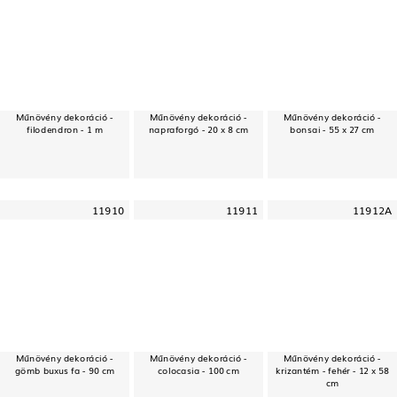
Műnövény dekoráció -
Műnövény dekoráció -
Műnövény dekoráció -
filodendron - 1 m
napraforgó - 20 x 8 cm
bonsai - 55 x 27 cm
11910
11911
11912A
Műnövény dekoráció -
Műnövény dekoráció -
Műnövény dekoráció -
gömb buxus fa - 90 cm
colocasia - 100 cm
krizantém - fehér - 12 x 58
cm