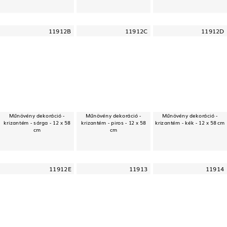
11912B
11912C
11912D
Műnövény dekoráció -
Műnövény dekoráció -
Műnövény dekoráció -
krizantém - sárga - 12 x 58
krizantém - piros - 12 x 58
krizantém - kék - 12 x 58 cm
cm
cm
11912E
11913
11914