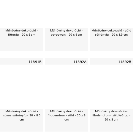
Műnövény dekoráció -
Műnövény dekoráció -
Műnövény dekoráció - zöld
fittonia - 20 x 9 cm
borostyán - 20 x 9 cm
sáfrányfa - 20 x 8,5 cm
11891B
11892A
11892B
Műnövény dekoráció -
Műnövény dekoráció -
Műnövény dekoráció -
sávos sáfrányfa - 20 x 8,5
filodendron - zöld - 20 x 8
filodendron - zöld/sárga -
cm
cm
20 x 8 cm