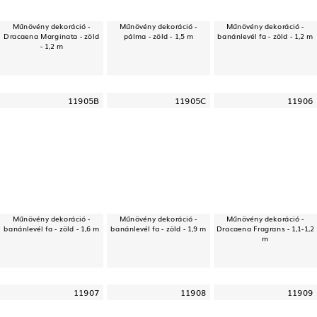
Műnövény dekoráció -
Műnövény dekoráció -
Műnövény dekoráció -
Dracaena Marginata - zöld
pálma - zöld - 1,5 m
banánlevél fa - zöld - 1,2 m
- 1,2 m
11905B
11905C
11906
Műnövény dekoráció -
Műnövény dekoráció -
Műnövény dekoráció -
banánlevél fa - zöld - 1,6 m
banánlevél fa - zöld - 1,9 m
Dracaena Fragrans - 1,1-1,2
m
11907
11908
11909