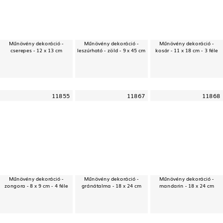
Műnövény dekoráció -
Műnövény dekoráció -
Műnövény dekoráció -
cserepes - 12 x 13 cm
leszúrható - zöld - 9 x 45 cm
kosár - 11 x 18 cm - 3 féle
11855
11867
11868
Műnövény dekoráció -
Műnövény dekoráció -
Műnövény dekoráció -
zongora - 8 x 9 cm - 4 féle
gránátalma - 18 x 24 cm
mandarin - 18 x 24 cm