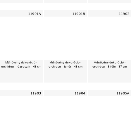
11901A
11901B
11902
Műnövény dekoráció -
Műnövény dekoráció -
Műnövény dekoráció -
orchidea - rózsaszín - 48 cm
orchidea - fehér - 48 cm
orchidea - 3 féle - 37 cm
11903
11904
11905A