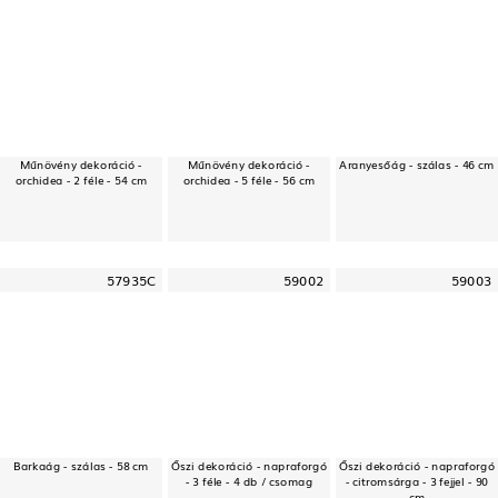
Műnövény dekoráció -
Műnövény dekoráció -
Aranyesőág - szálas - 46 cm
orchidea - 2 féle - 54 cm
orchidea - 5 féle - 56 cm
57935C
59002
59003
Barkaág - szálas - 58 cm
Őszi dekoráció - napraforgó
Őszi dekoráció - napraforgó
- 3 féle - 4 db / csomag
- citromsárga - 3 fejjel - 90
cm