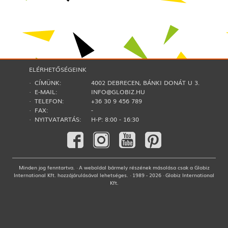
ELÉRHETŐSÉGEINK
· CÍMÜNK:
4002 DEBRECEN, BÁNKI DONÁT U 3.
· E-MAIL:
INFO@GLOBIZ.HU
· TELEFON:
+36 30 9 456 789
· FAX:
-
· NYITVATARTÁS:
H-P: 8:00 - 16:30
Minden jog fenntartva. · A weboldal bármely részének másolása csak a Globiz
International Kft. hozzájárulásával lehetséges. · 1989 - 2026 · Globiz International
Kft.