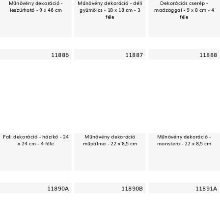
Műnövény dekoráció -
Műnövény dekoráció - déli
Dekorációs cserép -
leszúrható - 9 x 46 cm
gyümölcs - 18 x 18 cm - 3
madzaggal - 9 x 8 cm - 4
féle
féle
11886
11887
11888
Fali dekoráció - házikó - 24
Műnövény dekoráció
Műnövény dekoráció -
x 24 cm - 4 féle
műpálma - 22 x 8,5 cm
monstera - 22 x 8,5 cm
11890A
11890B
11891A