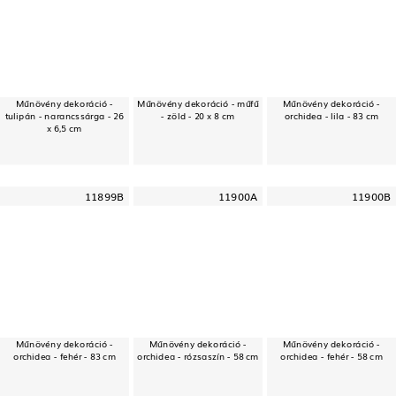
Műnövény dekoráció -
Műnövény dekoráció - műfű
Műnövény dekoráció -
tulipán - narancssárga - 26
- zöld - 20 x 8 cm
orchidea - lila - 83 cm
x 6,5 cm
11899B
11900A
11900B
Műnövény dekoráció -
Műnövény dekoráció -
Műnövény dekoráció -
orchidea - fehér - 83 cm
orchidea - rózsaszín - 58 cm
orchidea - fehér - 58 cm