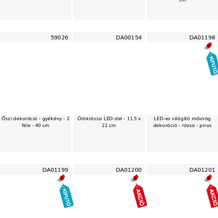
59026
DA00154
DA01198
Őszi dekoráció - gyékény - 2
Örökrózsa LED-del - 11.5 x
LED-es világító művirág
féle - 40 cm
22 cm
dekoráció - rózsa - piros
DA01199
DA01200
DA01201