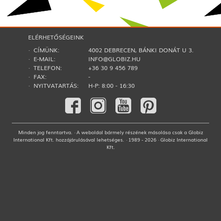
ELÉRHETŐSÉGEINK
· CÍMÜNK:
4002 DEBRECEN, BÁNKI DONÁT U 3.
· E-MAIL:
INFO@GLOBIZ.HU
· TELEFON:
+36 30 9 456 789
· FAX:
-
· NYITVATARTÁS:
H-P: 8:00 - 16:30
Minden jog fenntartva. · A weboldal bármely részének másolása csak a Globiz
International Kft. hozzájárulásával lehetséges. · 1989 - 2026 · Globiz International
Kft.