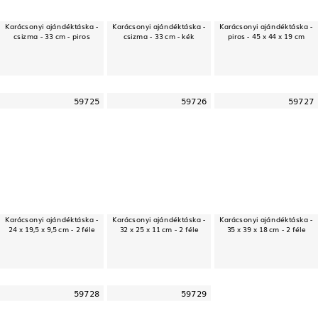
Karácsonyi ajándéktáska -
Karácsonyi ajándéktáska -
Karácsonyi ajándéktáska -
csizma - 33 cm - piros
csizma - 33 cm - kék
piros - 45 x 44 x 19 cm
59725
59726
59727
Karácsonyi ajándéktáska -
Karácsonyi ajándéktáska -
Karácsonyi ajándéktáska -
24 x 19,5 x 9,5 cm - 2 féle
32 x 25 x 11 cm - 2 féle
35 x 39 x 18 cm - 2 féle
59728
59729