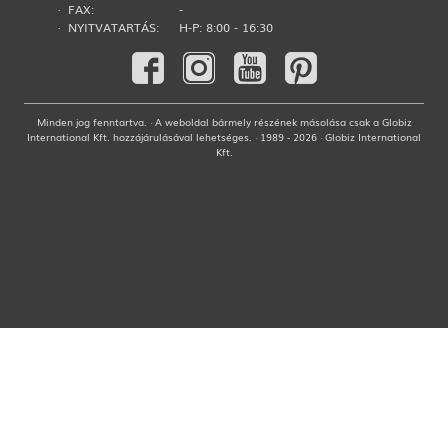
· FAX:
-
· NYITVATARTÁS:
H-P: 8:00 - 16:30
Minden jog fenntartva. · A weboldal bármely részének másolása csak a Globiz
International Kft. hozzájárulásával lehetséges. · 1989 - 2026 · Globiz International
Kft.