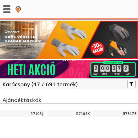
:
:
Karácsony (
47 /
691 termék)
Ajándéktáskák
57108J
57108K
57317E