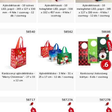
Ajándéktasak - 10 színes
Ajándéktasak - 10
Ajándéktasak - 10
LED, papír - 265 x 127 x 330
hidegfehér LED, papír - 330
melegfehér LED, papír - 265
mm - 4 féle / csomag - 12
x 102 x 457 mm - 4 féle /
x 127 x 330 mm - 4 féle /
db / csomag
csomag
csomag - 12 db / csomag
58540
58562
58686
Karácsonyi ajándéktáska -
Ajándéktáska - 3 féle - 31 x
Karácsonyi italosüveg
"Merry Christmas" - 27 x 33
25 x 17 cm - 12 db / csomag
kártya - 6 db / csomag
x 12 cm
58717
58727A
58727B