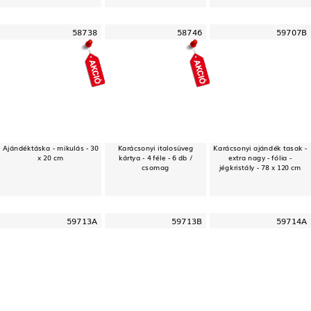
58738
58746
59707B
Ajándéktáska - mikulás - 30
Karácsonyi italosüveg
Karácsonyi ajándék tasak -
x 20 cm
kártya - 4 féle - 6 db /
extra nagy - fólia -
csomag
jégkristály - 78 x 120 cm
59713A
59713B
59714A