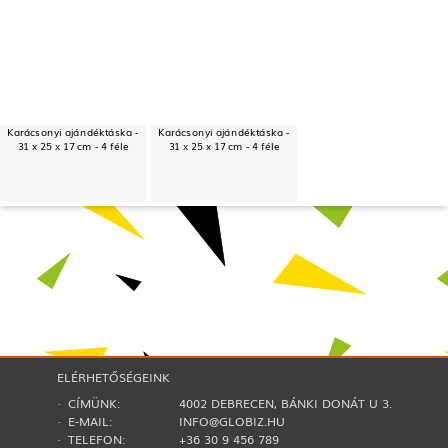
Karácsonyi ajándéktáska -
Karácsonyi ajándéktáska -
31 x 25 x 17 cm - 4 féle
31 x 25 x 17 cm - 4 féle
ELÉRHETŐSÉGEINK
· CÍMÜNK:
4002 DEBRECEN, BÁNKI DONÁT U 3.
· E-MAIL:
INFO@GLOBIZ.HU
· TELEFON:
+36 30 9 456 789