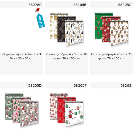
58078C
58205B
58205C
Organza ajándéktasak - 3
Csomagolópapír - 3 db - 70
Csomagolópapír - 3 db - 70
féle - 20 x 30 cm
gsm - 70 x 150 cm
gsm - 70 x 150 cm
58205D
58205F
58293