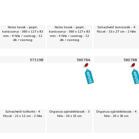
Italos tasak - papír,
Italos tasak - papír,
Színezhető tornazsák - 4
karácsonyi - 360 x 127 x 83
karácsonyi - 360 x 127 x 83
filccel - 33 x 27 cm - 2 féle
mm - 4 féle / csomag - 12
mm - 4 féle / csomag - 12
db / csomag
db / csomag
57319B
58078A
58078B
Színezhető tolltartó - 4
Organza ajándéktasak - 3
Organza ajándéktasak - 4
filccel - 21 x 12 cm - 2 féle
féle - 10 x 15 cm
féle - 20 x 30 cm