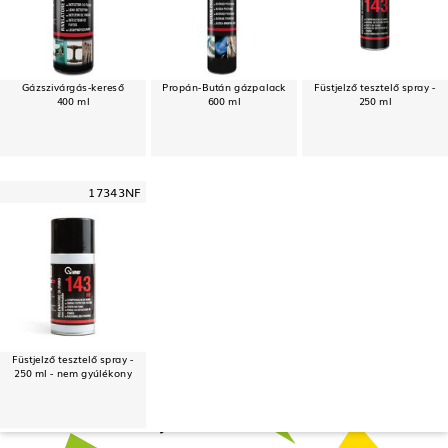
Gázszivárgás-kereső
Propán-Bután gázpalack
Füstjelző tesztelő spray -
400 ml
600 ml
250 ml
17343NF
Füstjelző tesztelő spray -
250 ml - nem gyúlékony