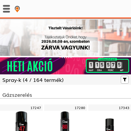
:
:
Spray-k (
4 /
164 termék)
Gázszerelés
17247
17280
17343