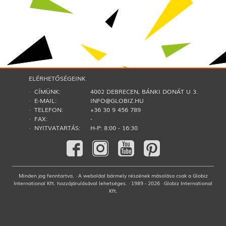
ELÉRHETŐSÉGEINK
· CÍMÜNK:
4002 DEBRECEN, BÁNKI DONÁT U 3.
· E-MAIL:
INFO@GLOBIZ.HU
· TELEFON:
+36 30 9 456 789
· FAX:
-
· NYITVATARTÁS:
H-P: 8:00 - 16:30
Minden jog fenntartva. · A weboldal bármely részének másolása csak a Globiz
International Kft. hozzájárulásával lehetséges. · 1989 - 2026 · Globiz International
Kft.