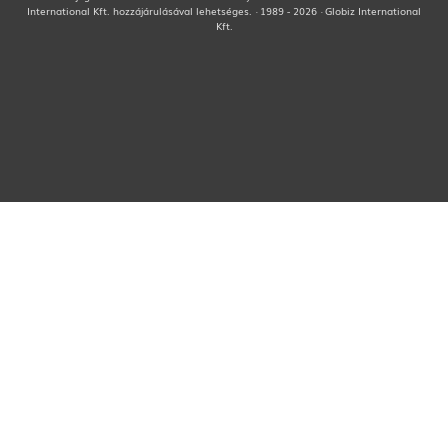
International Kft. hozzájárulásával lehetséges. · 1989 - 2026 · Globiz International
Kft.