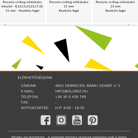
Racsnis csillag-villáskulcs
Racsnis csillag-villáskulcs
Racsnis csillag-villáskulcs
készlet - 8,10,13,14,15,17,19,
21 mm
23 mm
21 mm - flexibilis fejjel
flexibilis fejjel
flexibilis fejjel
ELÉRHETŐSÉGEINK
· CÍMÜNK:
4002 DEBRECEN, BÁNKI DONÁT U 3.
· E-MAIL:
INFO@GLOBIZ.HU
· TELEFON:
+36 30 9 456 789
· FAX:
-
· NYITVATARTÁS:
H-P: 8:00 - 16:30
Minden jog fenntartva. · A weboldal bármely részének másolása csak a Globiz