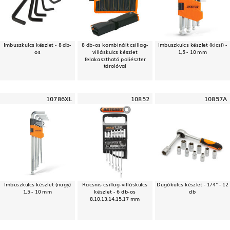
Imbuszkulcs készlet - 8 db-
8 db-os kombinált csillag-
Imbuszkulcs készlet (kicsi) -
os
villáskulcs készlet
1,5 - 10 mm
felakasztható poliészter
tárolóval
10786XL
10852
10857A
Imbuszkulcs készlet (nagy)
Racsnis csillag-villáskulcs
Dugókulcs készlet - 1/4" - 12
1,5 - 10 mm
készlet - 6 db-os
db
8,10,13,14,15,17 mm