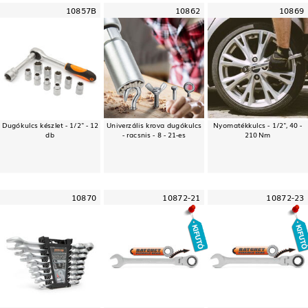
10857B
10862
10869
Dugókulcs készlet - 1/2" - 12
Univerzális krova dugókulcs
Nyomatékkulcs - 1/2", 40 -
db
- racsnis - 8 - 21-es
210 Nm
10870
10872-21
10872-23