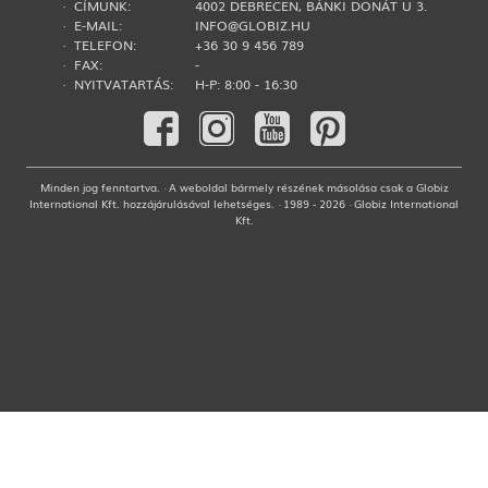
· CÍMÜNK:
4002 DEBRECEN, BÁNKI DONÁT U 3.
· E-MAIL:
INFO@GLOBIZ.HU
· TELEFON:
+36 30 9 456 789
· FAX:
-
· NYITVATARTÁS:
H-P: 8:00 - 16:30
Minden jog fenntartva. · A weboldal bármely részének másolása csak a Globiz
International Kft. hozzájárulásával lehetséges. · 1989 - 2026 · Globiz International
Kft.