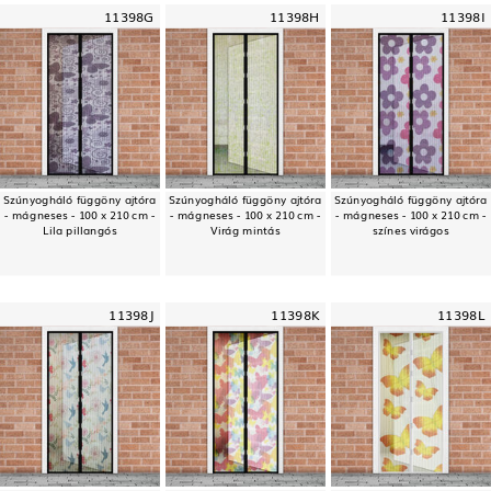
11398G
11398H
11398I
Szúnyogháló függöny ajtóra
Szúnyogháló függöny ajtóra
Szúnyogháló függöny ajtóra
- mágneses - 100 x 210 cm -
- mágneses - 100 x 210 cm -
- mágneses - 100 x 210 cm -
Lila pillangós
Virág mintás
színes virágos
11398J
11398K
11398L