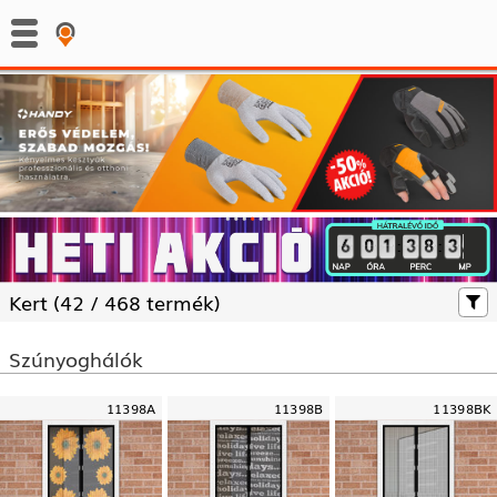
:
:
Kert (
42 /
468 termék)
Szúnyoghálók
11398A
11398B
11398BK