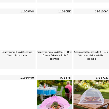
11609WH
11610BK
11610GY
Szúnyogháló javítószalag -
Szúnyogháló javítófolt - 10 x
Szúnyogháló javítófolt - 10 x
2 m x 5 cm - fehér
10 cm - fekete - 4 db /
10 cm - szürke - 4 db /
csomag
csomag
11610WH
57187B
57187XL