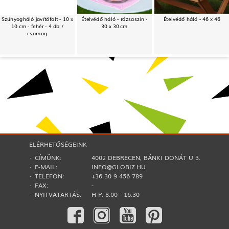
Szúnyogháló javítófolt - 10 x
Ételvédő háló - rózsaszín -
Ételvédő háló - 46 x 46
10 cm - fehér - 4 db /
30 x 30 cm
csomag
ELÉRHETŐSÉGEINK
· CÍMÜNK:
4002 DEBRECEN, BÁNKI DONÁT U 3.
· E-MAIL:
INFO@GLOBIZ.HU
· TELEFON:
+36 30 9 456 789
· FAX:
-
· NYITVATARTÁS:
H-P: 8:00 - 16:30