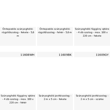
Öntapadós szúnyogháló-
Öntapadós szúnyogháló-
Szúnyogháló függöny ajtóra
rögzítőszalag - fekete - 5,6
rögzítőszalag - fehér - 5,6 m
- 4 db szalag - max. 100 x
m
220 cm - fekete
11608WH
11609BK
11609GY
Szúnyogháló függöny ajtóra
Szúnyogháló javítószalag -
Szúnyogháló javítószalag -
- 4 db szalag - max. 100 x
2 m x 5 cm - fekete
2 m x 5 cm - szürke
220 cm - fehér