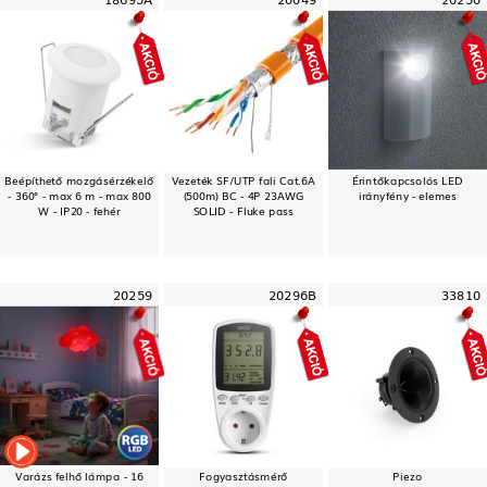
Beépíthető mozgásérzékelő
Vezeték SF/UTP fali Cat.6A
Érintőkapcsolós LED
- 360° - max 6 m - max 800
(500m) BC - 4P 23AWG
irányfény - elemes
W - IP20 - fehér
SOLID - Fluke pass
20259
20296B
33810
Varázs felhő lámpa - 16
Fogyasztásmérő
Piezo