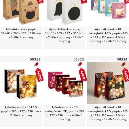
Ajándéktasak - papír,
Ajándéktasak - papír,
Ajándéktasak - 10
"Kraft" - 265 x 127 x 330 mm
"Kraft" - 265 x 127 x 330 mm
melegfehér LED, papír - 265
- 2 féle / csomag
- 2 féle / csomag - 12 db /
x 127 x 330 mm - 4 féle /
csomag
csomag - 12 db / csomag
58321
58322
58324
Ajándéktasak - 10 LED,
Ajándéktasak - 10
Ajándéktasak - 10
papír - 265 x 127 x 330 mm -
melegfehér LED, papír - 265
melegfehér LED, papír - 265
2 féle / csomag
x 127 x 330 mm - 4 féle /
x 127 x 330 mm - 2 féle /
csomag
csomag - 12 db / csomag