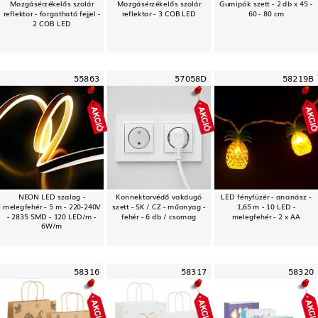
Mozgásérzékelős szolár
Mozgásérzékelős szolár
Gumipók szett - 2 db x 45 -
reflektor - forgatható fejjel -
reflektor - 3 COB LED
60 - 80 cm
2 COB LED
55863
57058D
58219B
NEON LED szalag -
Konnektorvédő vakdugó
LED fényfüzér - ananász -
melegfehér - 5 m - 220-240V
szett - SK / CZ - műanyag -
1,65 m - 10 LED -
- 2835 SMD - 120 LED/m -
fehér - 6 db / csomag
melegfehér - 2 x AA
6W/m
58316
58317
58320