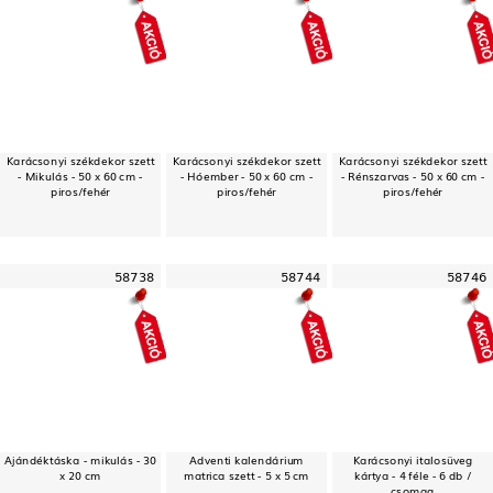
Karácsonyi székdekor szett
Karácsonyi székdekor szett
Karácsonyi székdekor szett
- Mikulás - 50 x 60 cm -
- Hóember - 50 x 60 cm -
- Rénszarvas - 50 x 60 cm -
piros/fehér
piros/fehér
piros/fehér
58738
58744
58746
Ajándéktáska - mikulás - 30
Adventi kalendárium
Karácsonyi italosüveg
x 20 cm
matrica szett - 5 x 5 cm
kártya - 4 féle - 6 db /
csomag