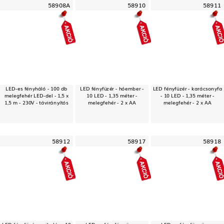
58908A
58910
58911
LED-es fényháló - 100 db
LED fényfüzér - hóember -
LED fényfüzér - karácsonyfa
melegfehér LED-del - 1,5 x
10 LED - 1,35 méter -
- 10 LED - 1,35 méter -
1,5 m - 230V - távirányítós
melegfehér - 2 x AA
melegfehér - 2 x AA
58912
58917
58918
LED fényfüzér - mikulás - 10
LED-es fényfüggöny -
LED-es fényfüggöny -