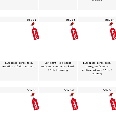
58751
58753
58754
Lufi szett - piros-zöld,
Lufi szett - kék-ezüst,
Lufi szett - piros, zöld,
metálos - 15 db / csomag
karácsonyi motívumokkal -
arany, karácsonyi
12 db / csomag
motívumokkal - 12 db /
csomag
58755
58762B
58765B