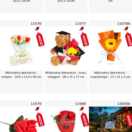
10,5 x 26 cm
10,5 x 14 cm
cm
11976
11977
11978A
Műnövény dekoráció -
Műnövény dekoráció - maci,
Műnövény dekoráció -
tulipán - 24,5 x 11,5 x 40 cm
virággal - 28 x 17 x 17 cm
napraforgó - 17 x 11 x 3 cm
11979
11980
13005A