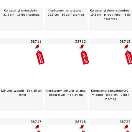
Karácsonyi tortacsipke -
Karácsonyi tortacsipke -
Karácsonyi dekor cukorbot -
21,5 cm - 15 db / csomag
26,5 cm - 10 db / csomag
15,2 cm - piros / fehér - 6 db
/ csomag
58711
58712
58713
Mikulás szakáll - 33 x 25 cm
Karácsonyi mikulás csizma
Karácsonyi szalvétagyűrű -
- fehér
akasztóval - 45 x 24 cm
mikulás - 8 x 8 cm - 2 db /
csomag
58717
58718
58722