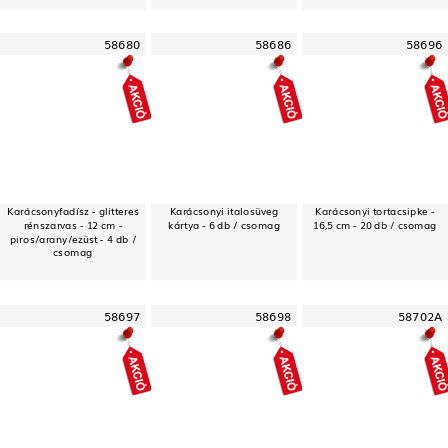
58680
58686
58696
Karácsonyfadísz - glitteres
Karácsonyi italosüveg
Karácsonyi tortacsipke -
rénszarvas - 12 cm -
kártya - 6 db / csomag
16,5 cm - 20 db / csomag
piros/arany/ezüst - 4 db /
csomag
58697
58698
58702A