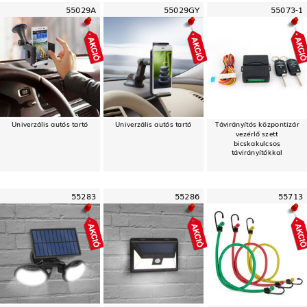
55029A
55029GY
55073-1
Univerzális autós tartó
Univerzális autós tartó
Távirányítós központizár
vezérlő szett
bicskakulcsos
távirányítókkal
55283
55286
55713