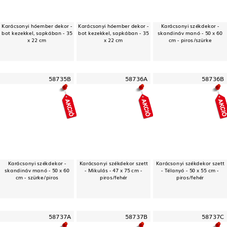
Karácsonyi hóember dekor -
Karácsonyi hóember dekor -
Karácsonyi székdekor -
bot kezekkel, sapkában - 35
bot kezekkel, sapkában - 35
skandináv manó - 50 x 60
x 22 cm
x 22 cm
cm - piros/szürke
58735B
58736A
58736B
Karácsonyi székdekor -
Karácsonyi székdekor szett
Karácsonyi székdekor szett
skandináv manó - 50 x 60
- Mikulás - 47 x 75 cm -
- Télanyó - 50 x 55 cm -
cm - szürke/piros
piros/fehér
piros/fehér
58737A
58737B
58737C