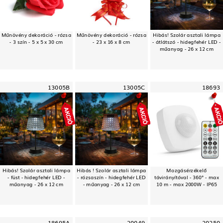
Műnövény dekoráció - rózsa
Műnövény dekoráció - rózsa
Hibás! Szolár asztali lámpa
- 3 szín - 5 x 5 x 30 cm
- 23 x 16 x 8 cm
- átlátszó - hidegfehér LED -
műanyag - 26 x 12 cm
13005B
13005C
18693
Hibás! Szolár asztali lámpa
Hibás ! Szolár asztali lámpa
Mozgásérzékelő
- füst - hidegfehér LED -
- rózsaszín - hidegfehér LED
távirányítóval - 360° - max
műanyag - 26 x 12 cm
- műanyag - 26 x 12 cm
10 m - max 2000W - IP65
18695A
20049
20250