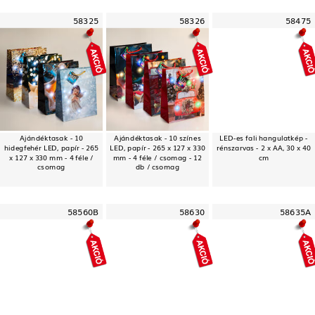
58325
58326
58475
Ajándéktasak - 10
Ajándéktasak - 10 színes
LED-es fali hangulatkép -
hidegfehér LED, papír - 265
LED, papír - 265 x 127 x 330
rénszarvas - 2 x AA, 30 x 40
x 127 x 330 mm - 4 féle /
mm - 4 féle / csomag - 12
cm
csomag
db / csomag
58560B
58630
58635A