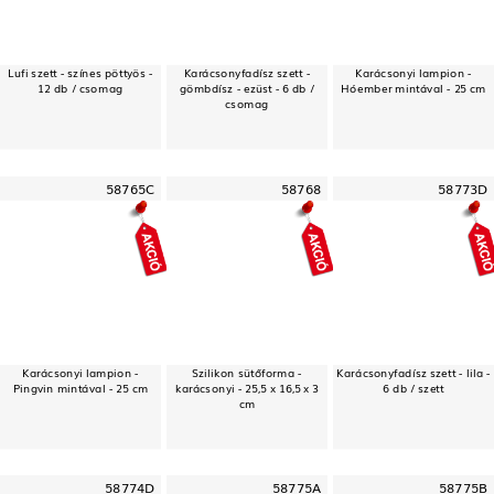
Lufi szett - színes pöttyös -
Karácsonyfadísz szett -
Karácsonyi lampion -
12 db / csomag
gömbdísz - ezüst - 6 db /
Hóember mintával - 25 cm
csomag
58765C
58768
58773D
Karácsonyi lampion -
Szilikon sütőforma -
Karácsonyfadísz szett - lila -
Pingvin mintával - 25 cm
karácsonyi - 25,5 x 16,5 x 3
6 db / szett
cm
58774D
58775A
58775B