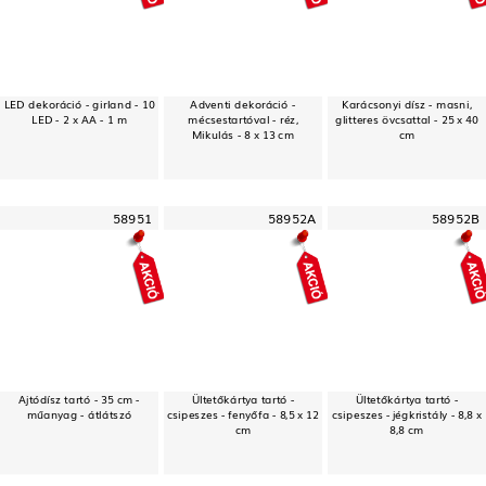
LED dekoráció - girland - 10
Adventi dekoráció -
Karácsonyi dísz - masni,
LED - 2 x AA - 1 m
mécsestartóval - réz,
glitteres övcsattal - 25 x 40
Mikulás - 8 x 13 cm
cm
58951
58952A
58952B
Ajtódísz tartó - 35 cm -
Ültetőkártya tartó -
Ültetőkártya tartó -
műanyag - átlátszó
csipeszes - fenyőfa - 8,5 x 12
csipeszes - jégkristály - 8,8 x
cm
8,8 cm