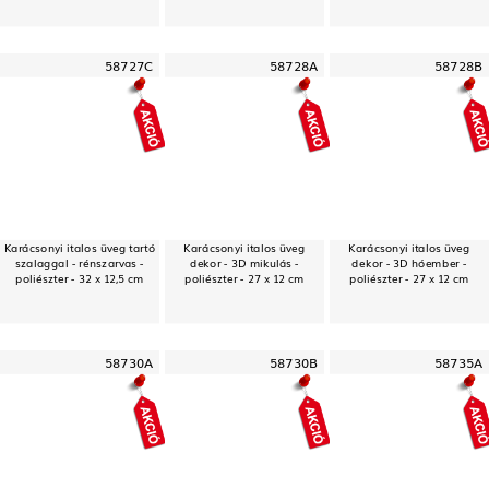
58727C
58728A
58728B
Karácsonyi italos üveg tartó
Karácsonyi italos üveg
Karácsonyi italos üveg
szalaggal - rénszarvas -
dekor - 3D mikulás -
dekor - 3D hóember -
poliészter - 32 x 12,5 cm
poliészter - 27 x 12 cm
poliészter - 27 x 12 cm
58730A
58730B
58735A