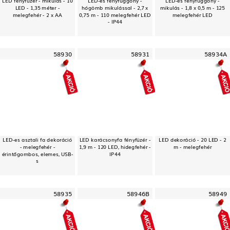
LED - 1,35 méter -
hógömb mikulással - 2,7 x
mikulás - 1,8 x 0,5 m - 125
melegfehér - 2 x AA
0,75 m - 110 melegfehér LED
melegfehér LED
- IP44
58930
58931
58934A
LED-es asztali fa dekoráció
LED karácsonyfa fényfüzér -
LED dekoráció - 20 LED - 2
- melegfehér -
1,9 m - 120 LED, hidegfehér -
m - melegfehér
érintőgombos, elemes, USB-
IP44
s
58935
58946B
58949