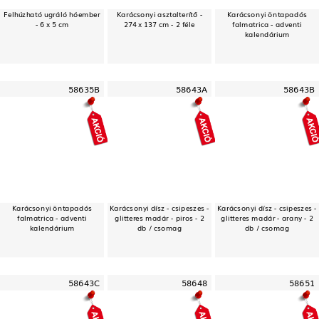
Felhúzható ugráló hóember
Karácsonyi asztalterítő -
Karácsonyi öntapadós
- 6 x 5 cm
274 x 137 cm - 2 féle
falmatrica - adventi
kalendárium
58635B
58643A
58643B
Karácsonyi öntapadós
Karácsonyi dísz - csipeszes -
Karácsonyi dísz - csipeszes -
falmatrica - adventi
glitteres madár - piros - 2
glitteres madár - arany - 2
kalendárium
db / csomag
db / csomag
58643C
58648
58651