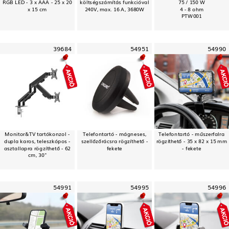
RGB LED - 3 x AAA - 25 x 20
költségszámítás funkcióval
75 / 150 W
x 15 cm
240V, max. 16 A, 3680W
4 - 8 ohm
PTW001
39684
54951
54990
Monitor&TV tartókonzol -
Telefontartó - mágneses,
Telefontartó - műszerfalra
dupla karos, teleszkópos -
szellőzőrácsra rögzíthető -
rögzíthető - 35 x 82 x 15 mm
asztallapra rögzíthető - 62
fekete
- fekete
cm, 30"
54991
54995
54996