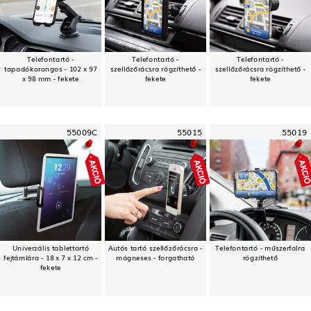
Telefontartó -
Telefontartó -
Telefontartó -
tapadókorongos - 102 x 97
szellőzőrácsra rögzíthető -
szellőzőrácsra rögzíthető -
x 98 mm - fekete
fekete
fekete
55009C
55015
55019
Univerzális tablettartó
Autós tartó szellőzőrácsra -
Telefontartó - műszerfalra
fejtámlára - 18 x 7 x 12 cm -
mágneses - forgatható
rögzíthető
fekete