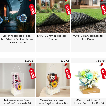
Szolár napraforgó - kék -
Műfű - 30 mm szálhosszal -
Műfű - 35 mm szálhosszal -
leszúrható / felakasztható -
Primora
Royal Velora
13 x 6,5 x 35 cm
11971
11972
11975
Műnövény dekoráció -
Műnövény dekoráció -
Műnövény dekoráció -
napraforgó, macival - 14 x
napraforgó, macival - 26 x
illatos rózsa - 11 x 11 x 14