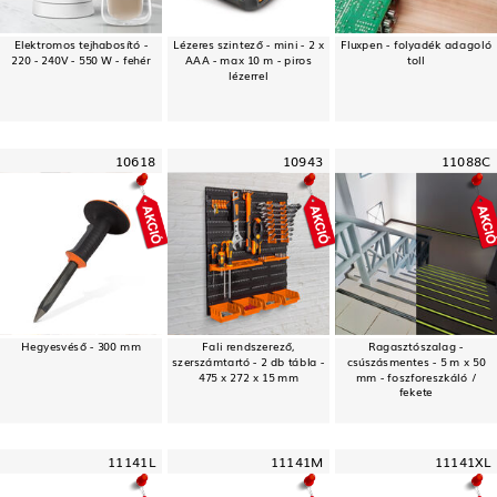
Elektromos tejhabosító -
Lézeres szintező - mini - 2 x
Fluxpen - folyadék adagoló
220 - 240V - 550 W - fehér
AAA - max 10 m - piros
toll
lézerrel
10618
10943
11088C
Hegyesvéső - 300 mm
Fali rendszerező,
Ragasztószalag -
szerszámtartó - 2 db tábla -
csúszásmentes - 5 m x 50
475 x 272 x 15 mm
mm - foszforeszkáló /
fekete
11141L
11141M
11141XL