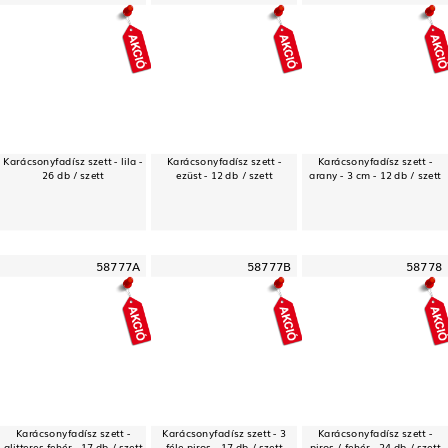
Karácsonyfadísz szett - lila -
Karácsonyfadísz szett -
Karácsonyfadísz szett -
26 db / szett
ezüst - 12 db / szett
arany - 3 cm - 12 db / szett
58777A
58777B
58778
Karácsonyfadísz szett -
Karácsonyfadísz szett - 3
Karácsonyfadísz szett -
glitteres fehér - 17 db / szett
féle piros - 17 db / szett
piros / fehér - 24 db / szett