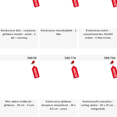
Karácsonyi dísz - csipeszes -
Karácsonyi macskajáték - 2
Karácsonyi zokni -
glitteres madár - ezüst - 2
féle
csúszásmentes, felnőtt
db / csomag
méret - 3 féle minta
58658
58677A
58679A
Mini dekor műfenyő -
Karácsonyi glitteres
Karácsonyfa csúcsdísz -
glitteres - 18 cm - 4 szín
templom akasztóval - 16 x
csillag alakú - 20 x 15 cm -
6,5 cm - piros
világoskék