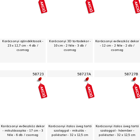
Karácsonyi ajándéktasak -
Karácsonyi 3D tortadekor -
Karácsonyi evőeszköz dekor
23 x 12,7 cm - 4 db /
10 cm - 2 féle - 3 db /
- 12 cm - 2 féle - 2 db /
csomag
csomag
csomag
58723
58727A
58727B
Karácsonyi evőeszköz dekor
Karácsonyi italos üveg tartó
Karácsonyi italos üveg tartó
- mikulássapka - 17 cm - 3
szalaggal - mikulás -
szalaggal - hóember -
féle - 6 db / csomag
poliészter - 32 x 12,5 cm
poliészter - 32 x 12,5 cm