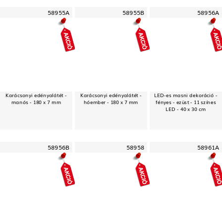
58955A
58955B
58956A
Karácsonyi edényalátét -
Karácsonyi edényalátét -
LED-es masni dekoráció -
manós - 180 x 7 mm
hóember - 180 x 7 mm
fényes - ezüst - 11 színes
LED - 40 x 30 cm
58956B
58958
58961A