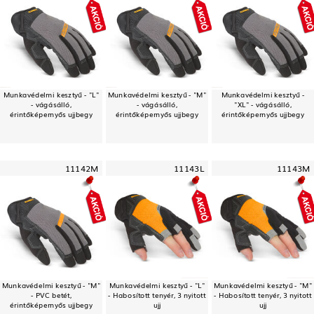
Munkavédelmi kesztyű - "L"
Munkavédelmi kesztyű - "M"
Munkavédelmi kesztyű -
- vágásálló,
- vágásálló,
"XL" - vágásálló,
érintőképernyős ujjbegy
érintőképernyős ujjbegy
érintőképernyős ujjbegy
11142M
11143L
11143M
Munkavédelmi kesztyű - "M"
Munkavédelmi kesztyű - "L"
Munkavédelmi kesztyű - "M"
- PVC betét,
- Habosított tenyér, 3 nyitott
- Habosított tenyér, 3 nyitott
érintőképernyős ujjbegy
ujj
ujj