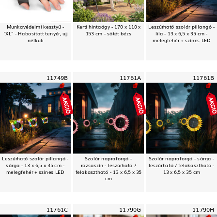
Munkavédelmi kesztyű -
Kerti hintaágy - 170 x 110 x
Leszúrható szolár pillangó -
"XL" - Habosított tenyér, ujj
153 cm - sötét bézs
lila - 13 x 6,5 x 35 cm -
nélküli
melegfehér + színes LED
11749B
11761A
11761B
Leszúrható szolár pillangó -
Szolár napraforgó -
Szolár napraforgó - sárga -
sárga - 13 x 6,5 x 35 cm -
rózsaszín - leszúrható /
leszúrható / felakasztható -
melegfehér + színes LED
felakasztható - 13 x 6,5 x 35
13 x 6,5 x 35 cm
cm
11761C
11790G
11790H