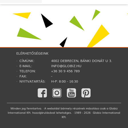
ELÉRHETŐSÉGEINK
· CÍMÜNK:
4002 DEBRECEN, BÁNKI DONÁT U 3.
· E-MAIL:
INFO@GLOBIZ.HU
· TELEFON:
+36 30 9 456 789
· FAX:
-
· NYITVATARTÁS:
H-P: 8:00 - 16:30
Minden jog fenntartva. · A weboldal bármely részének másolása csak a Globiz
International Kft. hozzájárulásával lehetséges. · 1989 - 2026 · Globiz International
Kft.