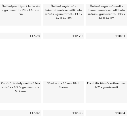
Öntözőpisztoly - 7 funkciós
Öntöző sugárcső -
Öntöző sugárcső szett -
- gumírozott - 20 x 12,5 x 6
fokozatmentesen állítható
fokozatmentesen állítható
cm
szórás - gumírozott - 13,5 x
szórás - gumírozott - 13,5 x
3,7 x 3,7 cm
3,7 x 3,7 cm
11678
11679
11681
Öntözőpisztoly szett - 8 féle
Párakapu - 10 m - 10 db
Flexibilis tömlőcsatlakozó -
szórás - 1/2" - gumírozott -
fúvóka
1/2" - gumírozott
5 részes
11682
11683
11684