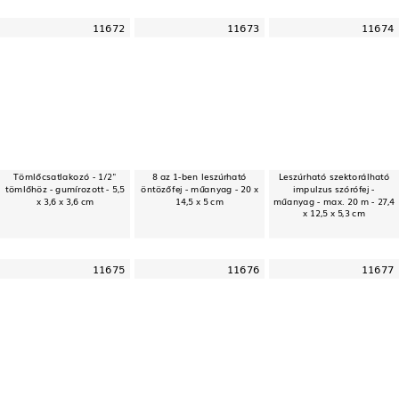
11672
11673
11674
Tömlőcsatlakozó - 1/2"
8 az 1-ben leszúrható
Leszúrható szektorálható
tömlőhöz - gumírozott - 5,5
öntözőfej - műanyag - 20 x
impulzus szórófej -
x 3,6 x 3,6 cm
14,5 x 5 cm
műanyag - max. 20 m - 27,4
x 12,5 x 5,3 cm
11675
11676
11677