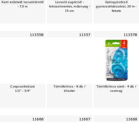
Kerti esőztető locsolótömlő
Locsoló sugárcső -
Gyöngyözőcső
- 7,5 m
fokozatmentes, műanyag -
gyorscsatlakozóval, 20 m -
15 cm
fekete
11355B
11357
11357B
Csapcsatlakozó
Tömlőbilincs - 8 db /
Tömlőbilincs szett - 4 db /
1/2" - 3/4"
bliszter
csomag
11666
11667
11668