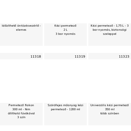
Időzíthető öntözésvezérlő -
Kézi permetező
Kézi permetező - 1,75 L - 3
elemes
2 L
bar nyomás, biztonsági
3 bar nyomás
szeleppel
11318
11319
11323
Permetező flakon
Szórófejes műanyag kézi
Univerzális kézi permetező
300 ml - fém
permetező - 1200 ml
350 ml
állítható fúvókával
több színben
3 szín