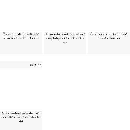
Öntözőpisztoly - állítható
Univerzális tömlőcsatlakozó
Öntözés szett - 15m - 1/2"
szórás - 19 x 13 x 3,2 cm
csaptelepre - 12 x 4,5 x 4,5
tömlő - 9 részes
cm
55399
Smart öntözésvezérlő - Wi-
Fi - 3/4" - max 1700L/h - 4 x
AA