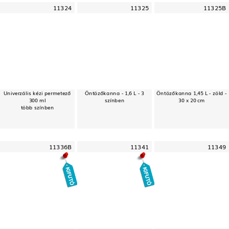
11324
11325
11325B
Univerzális kézi permetező
Öntözőkanna - 1,6 L - 3
Öntözőkanna 1,45 L - zöld -
300 ml
színben
30 x 20 cm
több színben
11336B
11341
11349