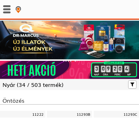
:
:
Nyár (
34 /
503 termék)
Öntözés
11222
11293B
11293C