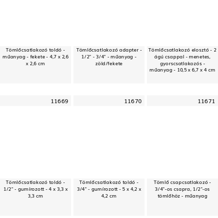
Tömlőcsatlakozó toldó -
Tömlőcsatlakozó adapter -
Tömlőcsatlakozó elosztó - 2
műanyag - fekete - 4,7 x 2,6
1/2" - 3/4" - műanyag -
ágú csappal - menetes,
x 2,6 cm
zöld/fekete
gyorscsatlakozós -
műanyag - 10,5 x 6,7 x 4 cm
11669
11670
11671
Tömlőcsatlakozó toldó -
Tömlőcsatlakozó toldó -
Tömlő csapcsatlakozó -
1/2" - gumírozott - 4 x 3,3 x
3/4" - gumírozott - 5 x 4,2 x
3/4"-os csapra, 1/2"-os
3,3 cm
4,2 cm
tömlőhöz - műanyag