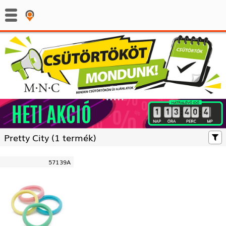
:
:
Pretty City (
1 termék)
57139A