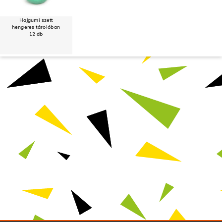
Hajgumi szett
hengeres tárolóban
12 db