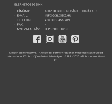
ELÉRHETŐSÉGEINK
· CÍMÜNK:
4002 DEBRECEN, BÁNKI DONÁT U 3.
· E-MAIL:
INFO@GLOBIZ.HU
· TELEFON:
+36 30 9 456 789
· FAX:
-
· NYITVATARTÁS:
H-P: 8:00 - 16:30
Minden jog fenntartva. · A weboldal bármely részének másolása csak a Globiz
International Kft. hozzájárulásával lehetséges. · 1989 - 2026 · Globiz International
Kft.